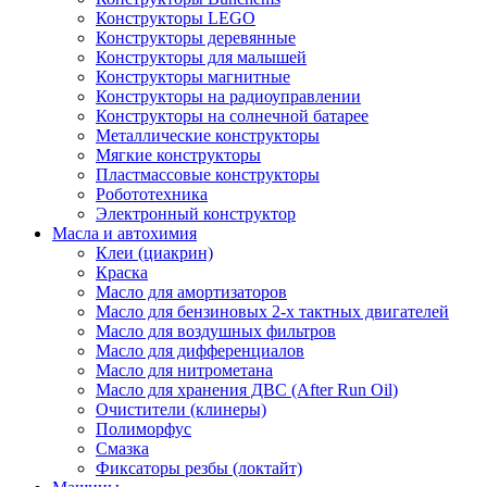
Конструкторы LEGO
Конструкторы деревянные
Конструкторы для малышей
Конструкторы магнитные
Конструкторы на радиоуправлении
Конструкторы на солнечной батарее
Металлические конструкторы
Мягкие конструкторы
Пластмассовые конструкторы
Робототехника
Электронный конструктор
Масла и автохимия
Клеи (циакрин)
Краска
Масло для амортизаторов
Масло для бензиновых 2-х тактных двигателей
Масло для воздушных фильтров
Масло для дифференциалов
Масло для нитрометана
Масло для хранения ДВС (After Run Oil)
Очистители (клинеры)
Полиморфус
Смазка
Фиксаторы резбы (локтайт)