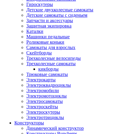
Гироскутеры
Детские двухколесные самокаты
Детские самокаты с сиденьем
Запчасти и аксессуары
Защитная экипировка
Каталки
Машинки педальные
Роликовые коньки
Самокаты для взрослых
Скейтборды
Трехколесные велосипеды
Трехколесные самокаты
кикборды
Трюковые самокаты
Электрокарты
Электроквадроциклы
Электромобили
Электромотоциклы
Электросамокаты
Электроскейты
Электроскутеры
Электротрициклы
Конструкторы
Динамический конструктор
Конструкторы Bunchems