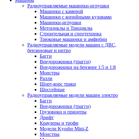
Машины
Радиоуправляемые машинки-игрушки
Машинки с камерой
Машинки с копийными кузовами
Машинки-игрушки
Мотоциклы и Трициклы
Строительная и спецтехника
Трюковые машинки и амфибии
Радиоуправляемые модели машин с ДВС,
бензиновые и нитро
Багги
Внедорожники (трагги)
Внедорожники на бензине 1:5 и 1:8
Монстры
Ралли
Шорт-корс траки
Шоссейные
Радиоуправляемые модели машин электро
Багги
Внедорожники (трагги)
Грузовики и прицепы
Дрифт
Краулеры и трофи
Модели Kyosho Mini-Z
Монстры