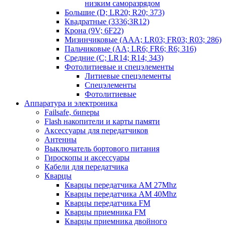
низким саморазрядом
Большие (D; LR20; R20; 373)
Квадратные (3336;3R12)
Крона (9V; 6F22)
Мизинчиковые (AAA; LR03; FR03; R03; 286)
Пальчиковые (AA; LR6; FR6; R6; 316)
Средние (C; LR14; R14; 343)
Фотолитиевые и спецэлементы
Литиевые спецэлементы
Спецэлементы
Фотолитиевые
Аппаратура и электроника
Failsafe, биперы
Flash накопители и карты памяти
Аксессуары для передатчиков
Антенны
Выключатель бортового питания
Гироскопы и аксессуары
Кабели для передатчика
Кварцы
Кварцы передатчика AM 27Mhz
Кварцы передатчика AM 40Mhz
Кварцы передатчика FM
Кварцы приемника FM
Кварцы приемника двойного