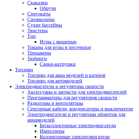
Скакалки
Обручи
Снегокаты
Снежколепы
Сухие бассейны
Твистеры
Тир
Игры с мишенью
Товары для игры в песочнице
Тренажеры
Тюбинги
Санки-ватрушки
Топливо
Топливо для авиа моделей и катеров
Топливо для автомоделей
Электродвигатели и регуляторы скорости
Аксессуары и запчасти для электродвигателей
Программаторы для регуляторов скорости
Радиаторы и вентиляторы
Сенсорные кабели, конденсаторы и выключатели
Электродвигатели и регуляторы оборотов для
авиамоделей
Бесколлекторные электродвигатели
Импеллеры
Коллекторные электродвигатели