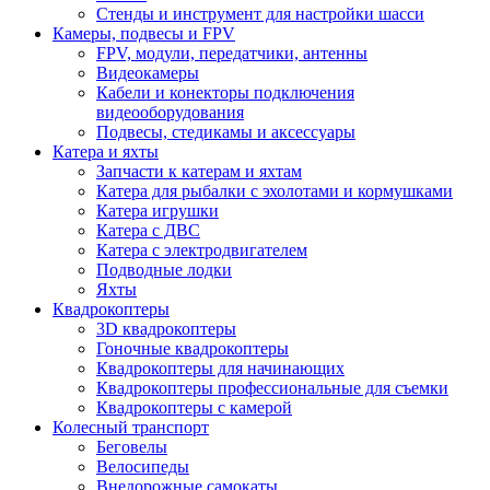
Стенды и инструмент для настройки шасси
Камеры, подвесы и FPV
FPV, модули, передатчики, антенны
Видеокамеры
Кабели и конекторы подключения
видеооборудования
Подвесы, стедикамы и аксессуары
Катера и яхты
Запчасти к катерам и яхтам
Катера для рыбалки с эхолотами и кормушками
Катера игрушки
Катера с ДВС
Катера с электродвигателем
Подводные лодки
Яхты
Квадрокоптеры
3D квадрокоптеры
Гоночные квадрокоптеры
Квадрокоптеры для начинающих
Квадрокоптеры профессиональные для съемки
Квадрокоптеры с камерой
Колесный транспорт
Беговелы
Велосипеды
Внедорожные самокаты