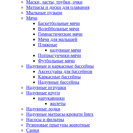
Маски, ласты, трубки, очки
Матрасы и доски для плавания
Мыльные пузыри
Мячи
Баскетбольные мячи
Волейбольные мячи
Гимнастические мячи
Мячи для малышей
Пляжные
надувные мячи
Попрыгунчики-мячи
Футбольные мячи
Надувные и каркасные бассейны
Аксессуары для бассейнов
Каркасные бассейны
Надувные бассейны
Надувные игрушки
Надувные круги
нарукавники
жилеты
Надувные лодки
Надувные матрасы-кровати Intex
Насосы и фильтры
Резиновые прыгуны животные
Санки