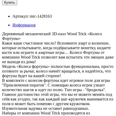
Артикул: mrc-1428163
Информация
Деревянный механический 3D-пазл Wood Trick «Колесо
Фортуны»
Какое ваше счастливое число? Вспомните азарт и волнение,
которые испытываете, когда подбрасываете монетку, кидаете
кости или играете в азартные игры… Колесо Фортуны от
компании Wood Trick позволит вам испытать эти эмоции даже
не выходя из дома!
Модель «Колеса фортуны» полностью функциональна, просто
потяните за рычаг, колесо начнёт вращаться, и надейтесь, что
фортуна будет на вашей стороне!
В комплекте с колесом фортуны идет игровое поле для игры
''Приключения пиратов''. С помощью колеса игрок узнает
количество шагов и идет по полю. Тип игры - ''бродилка''.
Главное достоинство этой игры, что вы ее можете менять под
себя как угодно, так как каждый шаг-кружочек вынимается из
поля и может быть поменян с другим кружочком.
Изумительная задумка не оставит равнодушных.
Наборы от компании Wood Trick производятся из