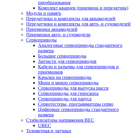
преобразования
Комплект кварцев (приемник и передатчик)
Модули и память
Передатчики и комплекты для авиамоделей
Передатчики и комплекты для авто- и судомоделей
Приемники авиамоделей
Приемники авто- и судомодели
Сервоприводы
Аналоговые сервоприводы стандартного
размера
Большие сервоприводы
Запчасти для сервоприводов
Кабели и разъемы для сервоприводов и
приемников
Качалки на сервоприводы
Мини и микро сервоприводы
Сервоприводы для выпуска шасси
Сервоприводы для гироскопа
Сервоприводы для паруса
Сервотестеры, программаторы серво
Цифровые сервоприводы стандартного
размера
Стабилизаторы напряжения BEC
UBEC
Телеметрия и датчики