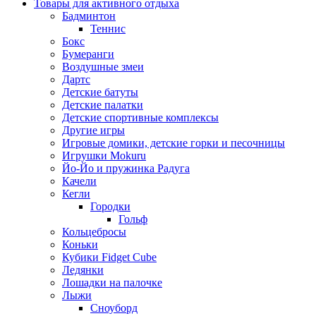
Товары для активного отдыха
Бадминтон
Теннис
Бокс
Бумеранги
Воздушные змеи
Дартс
Детские батуты
Детские палатки
Детские спортивные комплексы
Другие игры
Игровые домики, детские горки и песочницы
Игрушки Mokuru
Йо-Йо и пружинка Радуга
Качели
Кегли
Городки
Гольф
Кольцебросы
Коньки
Кубики Fidget Cube
Ледянки
Лошадки на палочке
Лыжи
Сноуборд