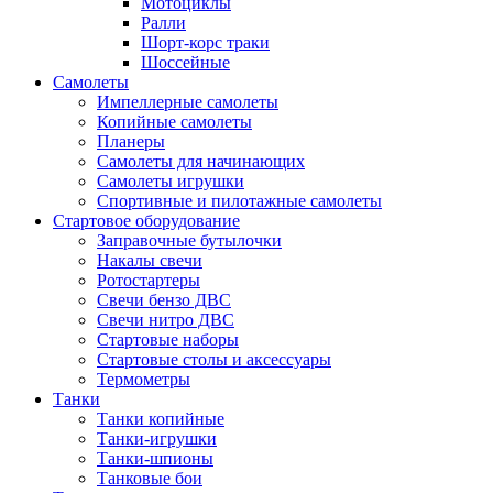
Мотоциклы
Ралли
Шорт-корс траки
Шоссейные
Самолеты
Импеллерные самолеты
Копийные самолеты
Планеры
Самолеты для начинающих
Самолеты игрушки
Спортивные и пилотажные самолеты
Стартовое оборудование
Заправочные бутылочки
Накалы свечи
Ротостартеры
Свечи бензо ДВС
Свечи нитро ДВС
Стартовые наборы
Стартовые столы и аксессуары
Термометры
Танки
Танки копийные
Танки-игрушки
Танки-шпионы
Танковые бои