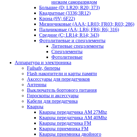
низким саморазрядом
Большие (D; LR20; R20; 373)
Квадратные (3336;3R12)
Крона (9V; 6F22)
Мизинчиковые (AAA; LR03; FR03; R03; 286)
Пальчиковые (AA; LR6; FR6; R6; 316)
Средние (C; LR14; R14; 343)
Фотолитиевые и спецэлементы
Литиевые спецэлементы
Спецэлементы
Фотолитиевые
Аппаратура и электроника
Failsafe, биперы
Flash накопители и карты памяти
Аксессуары для передатчиков
Антенны
Выключатель бортового питания
Гироскопы и аксессуары
Кабели для передатчика
Кварцы
Кварцы передатчика AM 27Mhz
Кварцы передатчика AM 40Mhz
Кварцы передатчика FM
Кварцы приемника FM
Кварцы приемника двойного