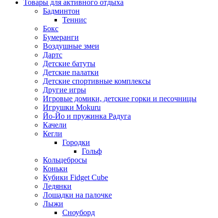
Товары для активного отдыха
Бадминтон
Теннис
Бокс
Бумеранги
Воздушные змеи
Дартс
Детские батуты
Детские палатки
Детские спортивные комплексы
Другие игры
Игровые домики, детские горки и песочницы
Игрушки Mokuru
Йо-Йо и пружинка Радуга
Качели
Кегли
Городки
Гольф
Кольцебросы
Коньки
Кубики Fidget Cube
Ледянки
Лошадки на палочке
Лыжи
Сноуборд