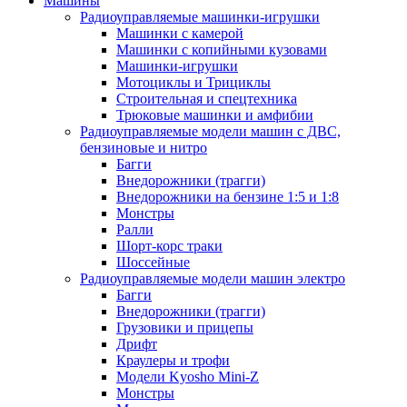
Машины
Радиоуправляемые машинки-игрушки
Машинки с камерой
Машинки с копийными кузовами
Машинки-игрушки
Мотоциклы и Трициклы
Строительная и спецтехника
Трюковые машинки и амфибии
Радиоуправляемые модели машин с ДВС,
бензиновые и нитро
Багги
Внедорожники (трагги)
Внедорожники на бензине 1:5 и 1:8
Монстры
Ралли
Шорт-корс траки
Шоссейные
Радиоуправляемые модели машин электро
Багги
Внедорожники (трагги)
Грузовики и прицепы
Дрифт
Краулеры и трофи
Модели Kyosho Mini-Z
Монстры