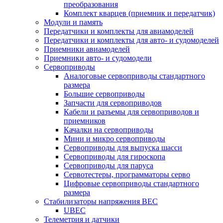
преобразования
Комплект кварцев (приемник и передатчик)
Модули и память
Передатчики и комплекты для авиамоделей
Передатчики и комплекты для авто- и судомоделей
Приемники авиамоделей
Приемники авто- и судомодели
Сервоприводы
Аналоговые сервоприводы стандартного
размера
Большие сервоприводы
Запчасти для сервоприводов
Кабели и разъемы для сервоприводов и
приемников
Качалки на сервоприводы
Мини и микро сервоприводы
Сервоприводы для выпуска шасси
Сервоприводы для гироскопа
Сервоприводы для паруса
Сервотестеры, программаторы серво
Цифровые сервоприводы стандартного
размера
Стабилизаторы напряжения BEC
UBEC
Телеметрия и датчики