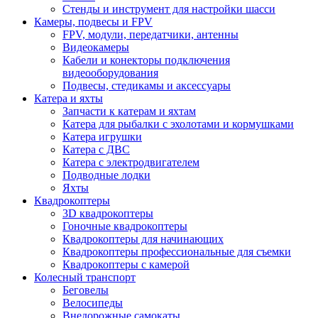
Стенды и инструмент для настройки шасси
Камеры, подвесы и FPV
FPV, модули, передатчики, антенны
Видеокамеры
Кабели и конекторы подключения
видеооборудования
Подвесы, стедикамы и аксессуары
Катера и яхты
Запчасти к катерам и яхтам
Катера для рыбалки с эхолотами и кормушками
Катера игрушки
Катера с ДВС
Катера с электродвигателем
Подводные лодки
Яхты
Квадрокоптеры
3D квадрокоптеры
Гоночные квадрокоптеры
Квадрокоптеры для начинающих
Квадрокоптеры профессиональные для съемки
Квадрокоптеры с камерой
Колесный транспорт
Беговелы
Велосипеды
Внедорожные самокаты