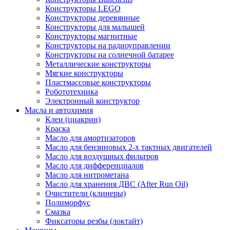
Конструкторы LEGO
Конструкторы деревянные
Конструкторы для малышей
Конструкторы магнитные
Конструкторы на радиоуправлении
Конструкторы на солнечной батарее
Металлические конструкторы
Мягкие конструкторы
Пластмассовые конструкторы
Робототехника
Электронный конструктор
Масла и автохимия
Клеи (циакрин)
Краска
Масло для амортизаторов
Масло для бензиновых 2-х тактных двигателей
Масло для воздушных фильтров
Масло для дифференциалов
Масло для нитрометана
Масло для хранения ДВС (After Run Oil)
Очистители (клинеры)
Полиморфус
Смазка
Фиксаторы резбы (локтайт)