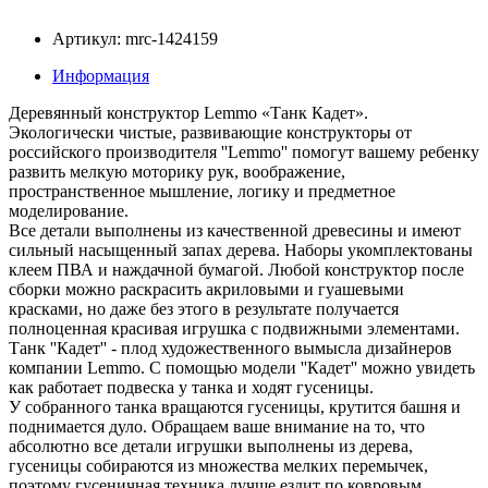
Артикул: mrc-1424159
Информация
Деревянный конструктор Lemmo «Танк Кадет».
Экологически чистые, развивающие конструкторы от
российского производителя ''Lemmo'' помогут вашему ребенку
развить мелкую моторику рук, воображение,
пространственное мышление, логику и предметное
моделирование.
Все детали выполнены из качественной древесины и имеют
сильный насыщенный запах дерева. Наборы укомплектованы
клеем ПВА и наждачной бумагой. Любой конструктор после
сборки можно раскрасить акриловыми и гуашевыми
красками, но даже без этого в результате получается
полноценная красивая игрушка с подвижными элементами.
Танк ''Кадет'' - плод художественного вымысла дизайнеров
компании Lemmo. С помощью модели ''Кадет'' можно увидеть
как работает подвеска у танка и ходят гусеницы.
У собранного танка вращаются гусеницы, крутится башня и
поднимается дуло. Обращаем ваше внимание на то, что
абсолютно все детали игрушки выполнены из дерева,
гусеницы собираются из множества мелких перемычек,
поэтому гусеничная техника лучше ездит по ковровым