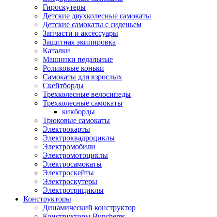
Гироскутеры
Детские двухколесные самокаты
Детские самокаты с сиденьем
Запчасти и аксессуары
Защитная экипировка
Каталки
Машинки педальные
Роликовые коньки
Самокаты для взрослых
Скейтборды
Трехколесные велосипеды
Трехколесные самокаты
кикборды
Трюковые самокаты
Электрокарты
Электроквадроциклы
Электромобили
Электромотоциклы
Электросамокаты
Электроскейты
Электроскутеры
Электротрициклы
Конструкторы
Динамический конструктор
Конструкторы Bunchems