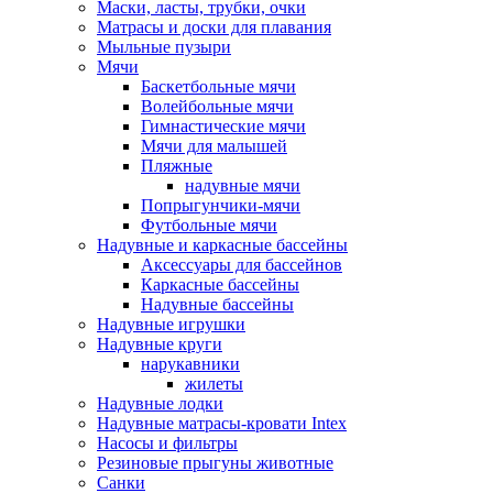
Маски, ласты, трубки, очки
Матрасы и доски для плавания
Мыльные пузыри
Мячи
Баскетбольные мячи
Волейбольные мячи
Гимнастические мячи
Мячи для малышей
Пляжные
надувные мячи
Попрыгунчики-мячи
Футбольные мячи
Надувные и каркасные бассейны
Аксессуары для бассейнов
Каркасные бассейны
Надувные бассейны
Надувные игрушки
Надувные круги
нарукавники
жилеты
Надувные лодки
Надувные матрасы-кровати Intex
Насосы и фильтры
Резиновые прыгуны животные
Санки