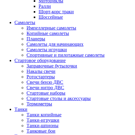
Мотоциклы
Ралли
Шорт-корс траки
Шоссейные
Самолеты
Импеллерные самолеты
Копийные самолеты
Планеры
Самолеты для начинающих
Самолеты игрушки
Спортивные и пилотажные самолеты
Стартовое оборудование
Заправочные бутылочки
Накалы свечи
Ротостартеры
Свечи бензо ДВС
Свечи нитро ДВС
Стартовые наборы
Стартовые столы и аксессуары
Термометры
Танки
Танки копийные
Танки-игрушки
Танки-шпионы
Танковые бои