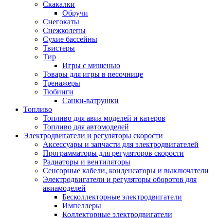
Скакалки
Обручи
Снегокаты
Снежколепы
Сухие бассейны
Твистеры
Тир
Игры с мишенью
Товары для игры в песочнице
Тренажеры
Тюбинги
Санки-ватрушки
Топливо
Топливо для авиа моделей и катеров
Топливо для автомоделей
Электродвигатели и регуляторы скорости
Аксессуары и запчасти для электродвигателей
Программаторы для регуляторов скорости
Радиаторы и вентиляторы
Сенсорные кабели, конденсаторы и выключатели
Электродвигатели и регуляторы оборотов для
авиамоделей
Бесколлекторные электродвигатели
Импеллеры
Коллекторные электродвигатели