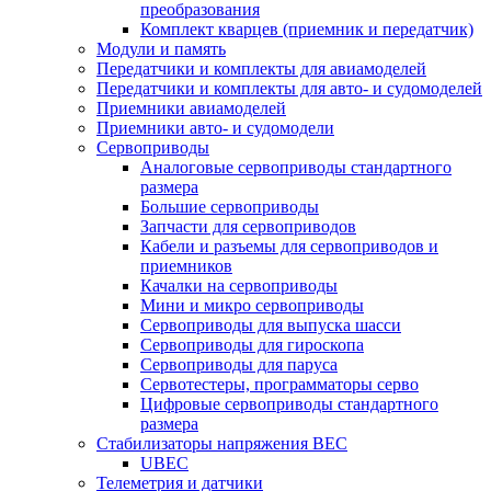
преобразования
Комплект кварцев (приемник и передатчик)
Модули и память
Передатчики и комплекты для авиамоделей
Передатчики и комплекты для авто- и судомоделей
Приемники авиамоделей
Приемники авто- и судомодели
Сервоприводы
Аналоговые сервоприводы стандартного
размера
Большие сервоприводы
Запчасти для сервоприводов
Кабели и разъемы для сервоприводов и
приемников
Качалки на сервоприводы
Мини и микро сервоприводы
Сервоприводы для выпуска шасси
Сервоприводы для гироскопа
Сервоприводы для паруса
Сервотестеры, программаторы серво
Цифровые сервоприводы стандартного
размера
Стабилизаторы напряжения BEC
UBEC
Телеметрия и датчики