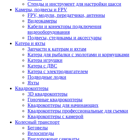
Стенды и инструмент для настройки шасси
Камеры, подвесы и FPV
FPV, модули, передатчики, антенны
Видеокамеры
Кабели и конекторы подключения
видеооборудования
Подвесы, стедикамы и аксессуары
Катера и яхты
Запчасти к катерам и яхтам
Катера для рыбалки с эхолотами и кормушками
Катера игрушки
Катера с ДВС
Катера с электродвигателем
Подводные лодки
Яхты
Квадрокоптеры
3D квадрокоптеры
Гоночные квадрокоптеры
Квадрокоптеры для начинающих
Квадрокоптеры профессиональные для съемки
Квадрокоптеры с камерой
Колесный транспорт
Беговелы
Велосипеды
Внедорожные самокаты