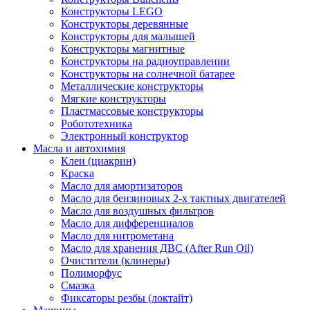
Конструкторы LEGO
Конструкторы деревянные
Конструкторы для малышей
Конструкторы магнитные
Конструкторы на радиоуправлении
Конструкторы на солнечной батарее
Металлические конструкторы
Мягкие конструкторы
Пластмассовые конструкторы
Робототехника
Электронный конструктор
Масла и автохимия
Клеи (циакрин)
Краска
Масло для амортизаторов
Масло для бензиновых 2-х тактных двигателей
Масло для воздушных фильтров
Масло для дифференциалов
Масло для нитрометана
Масло для хранения ДВС (After Run Oil)
Очистители (клинеры)
Полиморфус
Смазка
Фиксаторы резбы (локтайт)