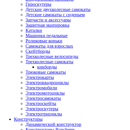
Гироскутеры
Детские двухколесные самокаты
Детские самокаты с сиденьем
Запчасти и аксессуары
Защитная экипировка
Каталки
Машинки педальные
Роликовые коньки
Самокаты для взрослых
Скейтборды
Трехколесные велосипеды
Трехколесные самокаты
кикборды
Трюковые самокаты
Электрокарты
Электроквадроциклы
Электромобили
Электромотоциклы
Электросамокаты
Электроскейты
Электроскутеры
Электротрициклы
Конструкторы
Динамический конструктор
Конструкторы Bunchems