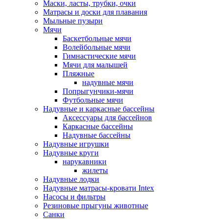
Маски, ласты, трубки, очки
Матрасы и доски для плавания
Мыльные пузыри
Мячи
Баскетбольные мячи
Волейбольные мячи
Гимнастические мячи
Мячи для малышей
Пляжные
надувные мячи
Попрыгунчики-мячи
Футбольные мячи
Надувные и каркасные бассейны
Аксессуары для бассейнов
Каркасные бассейны
Надувные бассейны
Надувные игрушки
Надувные круги
нарукавники
жилеты
Надувные лодки
Надувные матрасы-кровати Intex
Насосы и фильтры
Резиновые прыгуны животные
Санки