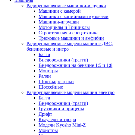
Машины
Радиоуправляемые машинки-игрушки
Машинки с камерой
Машинки с копийными кузовами
Машинки-игрушки
Мотоциклы и Трициклы
Строительная и спецтехника
Трюковые машинки и амфибии
Радиоуправляемые модели машин с ДВС,
бензиновые и нитро
Багги
Внедорожники (трагги)
Внедорожники на бензине 1:5 и 1:8
Монстры
Ралли
Шорт-корс траки
Шоссейные
Радиоуправляемые модели машин электро
Багги
Внедорожники (трагги)
Грузовики и прицепы
Дрифт
Краулеры и трофи
Модели Kyosho Mini-Z
Монстры