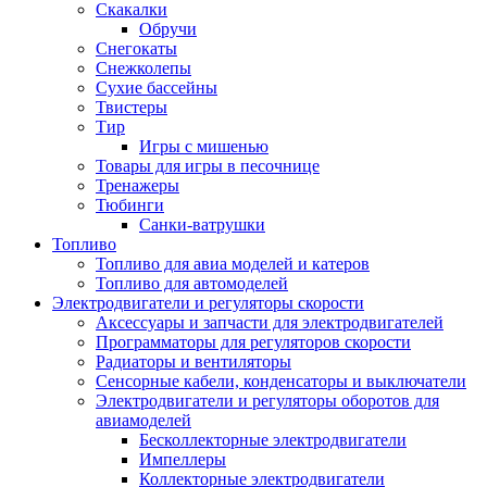
Скакалки
Обручи
Снегокаты
Снежколепы
Сухие бассейны
Твистеры
Тир
Игры с мишенью
Товары для игры в песочнице
Тренажеры
Тюбинги
Санки-ватрушки
Топливо
Топливо для авиа моделей и катеров
Топливо для автомоделей
Электродвигатели и регуляторы скорости
Аксессуары и запчасти для электродвигателей
Программаторы для регуляторов скорости
Радиаторы и вентиляторы
Сенсорные кабели, конденсаторы и выключатели
Электродвигатели и регуляторы оборотов для
авиамоделей
Бесколлекторные электродвигатели
Импеллеры
Коллекторные электродвигатели