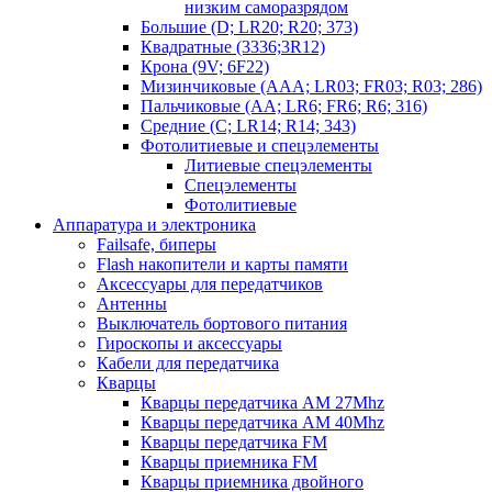
низким саморазрядом
Большие (D; LR20; R20; 373)
Квадратные (3336;3R12)
Крона (9V; 6F22)
Мизинчиковые (AAA; LR03; FR03; R03; 286)
Пальчиковые (AA; LR6; FR6; R6; 316)
Средние (C; LR14; R14; 343)
Фотолитиевые и спецэлементы
Литиевые спецэлементы
Спецэлементы
Фотолитиевые
Аппаратура и электроника
Failsafe, биперы
Flash накопители и карты памяти
Аксессуары для передатчиков
Антенны
Выключатель бортового питания
Гироскопы и аксессуары
Кабели для передатчика
Кварцы
Кварцы передатчика AM 27Mhz
Кварцы передатчика AM 40Mhz
Кварцы передатчика FM
Кварцы приемника FM
Кварцы приемника двойного