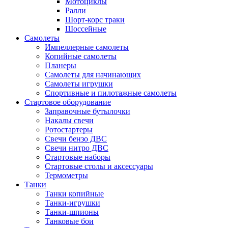
Мотоциклы
Ралли
Шорт-корс траки
Шоссейные
Самолеты
Импеллерные самолеты
Копийные самолеты
Планеры
Самолеты для начинающих
Самолеты игрушки
Спортивные и пилотажные самолеты
Стартовое оборудование
Заправочные бутылочки
Накалы свечи
Ротостартеры
Свечи бензо ДВС
Свечи нитро ДВС
Стартовые наборы
Стартовые столы и аксессуары
Термометры
Танки
Танки копийные
Танки-игрушки
Танки-шпионы
Танковые бои