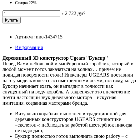
Скидка 22%
2 722
руб
x
Артикул: mrc-1434715
Информация
Деревянный 3D конструктор Ugears ''Буксир''
Перед Вами небольшой и манёвренный кораблик, который в
любой момент готов закачаться на волнах… причём не
покидая поверхности стола! Инженеры UGEARS поставили
на эту модель колёса с ассиметричными осями, поэтому, когда
Буксир начинает ехать, он выглядит в точности как
спущенный на воду корабль. А закрепляет это впечатление
почти настоящий звук дизельного мотора – искусная
имитация, созданная мастерами бренда.
Визуально кораблик выполнен в традиционной для
деревянных конструкторов UGEARS стилистике
«скелетон»: наблюдать за работой шестерёнок никогда
не надоедает,
Буксир полностью готов выполнять свою работу – с