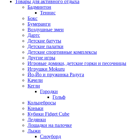
Товары для активного отдыха
Бадминтон
Теннис
Бокс
Бумеранги
Воздушные змеи
Дартс
Детские батуты
Детские палатки
Детские спортивные комплексы
Другие игры
Игровые домики, детские горки и песочницы
Игрушки Mokuru
Йо-Йо и пружинка Радуга
Качели
Кегли
Городки
Гольф
Кольцебросы
Коньки
Кубики Fidget Cube
Ледянки
Лошадки на палочке
Лыжи
Сноуборд