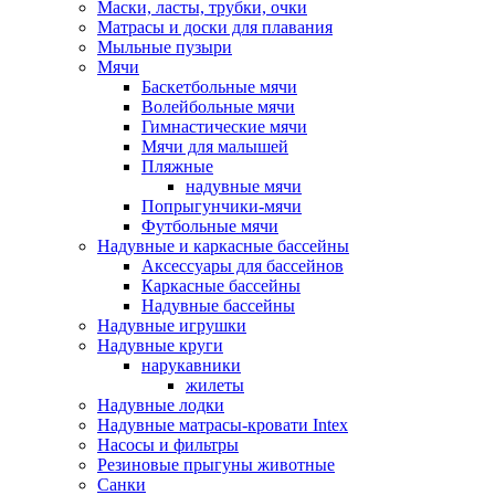
Маски, ласты, трубки, очки
Матрасы и доски для плавания
Мыльные пузыри
Мячи
Баскетбольные мячи
Волейбольные мячи
Гимнастические мячи
Мячи для малышей
Пляжные
надувные мячи
Попрыгунчики-мячи
Футбольные мячи
Надувные и каркасные бассейны
Аксессуары для бассейнов
Каркасные бассейны
Надувные бассейны
Надувные игрушки
Надувные круги
нарукавники
жилеты
Надувные лодки
Надувные матрасы-кровати Intex
Насосы и фильтры
Резиновые прыгуны животные
Санки