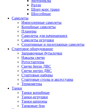
Мотоциклы
Ралли
Шорт-корс траки
Шоссейные
Самолеты
Импеллерные самолеты
Копийные самолеты
Планеры
Самолеты для начинающих
Самолеты игрушки
Спортивные и пилотажные самолеты
Стартовое оборудование
Заправочные бутылочки
Накалы свечи
Ротостартеры
Свечи бензо ДВС
Свечи нитро ДВС
Стартовые наборы
Стартовые столы и аксессуары
Термометры
Танки
Танки копийные
Танки-игрушки
Танки-шпионы
Танковые бои