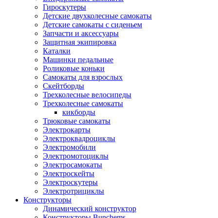
Гироскутеры
Детские двухколесные самокаты
Детские самокаты с сиденьем
Запчасти и аксессуары
Защитная экипировка
Каталки
Машинки педальные
Роликовые коньки
Самокаты для взрослых
Скейтборды
Трехколесные велосипеды
Трехколесные самокаты
кикборды
Трюковые самокаты
Электрокарты
Электроквадроциклы
Электромобили
Электромотоциклы
Электросамокаты
Электроскейты
Электроскутеры
Электротрициклы
Конструкторы
Динамический конструктор
Конструкторы Bunchems