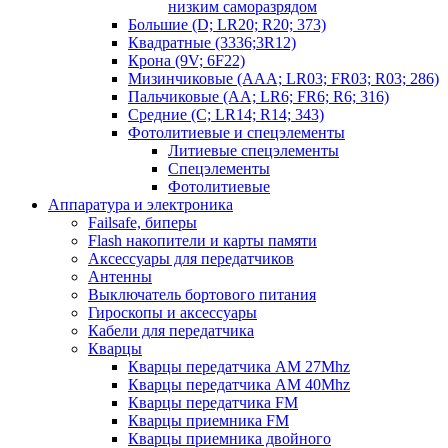
низким саморазрядом
Большие (D; LR20; R20; 373)
Квадратные (3336;3R12)
Крона (9V; 6F22)
Мизинчиковые (AAA; LR03; FR03; R03; 286)
Пальчиковые (AA; LR6; FR6; R6; 316)
Средние (C; LR14; R14; 343)
Фотолитиевые и спецэлементы
Литиевые спецэлементы
Спецэлементы
Фотолитиевые
Аппаратура и электроника
Failsafe, биперы
Flash накопители и карты памяти
Аксессуары для передатчиков
Антенны
Выключатель бортового питания
Гироскопы и аксессуары
Кабели для передатчика
Кварцы
Кварцы передатчика AM 27Mhz
Кварцы передатчика AM 40Mhz
Кварцы передатчика FM
Кварцы приемника FM
Кварцы приемника двойного