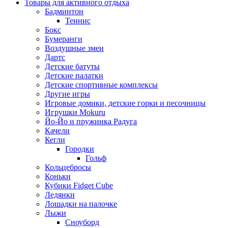
Товары для активного отдыха
Бадминтон
Теннис
Бокс
Бумеранги
Воздушные змеи
Дартс
Детские батуты
Детские палатки
Детские спортивные комплексы
Другие игры
Игровые домики, детские горки и песочницы
Игрушки Mokuru
Йо-Йо и пружинка Радуга
Качели
Кегли
Городки
Гольф
Кольцебросы
Коньки
Кубики Fidget Cube
Ледянки
Лошадки на палочке
Лыжи
Сноуборд