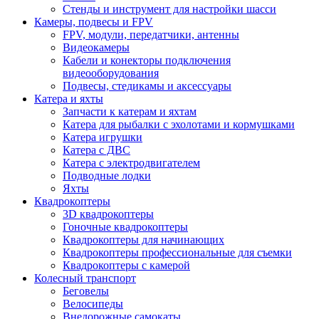
Стенды и инструмент для настройки шасси
Камеры, подвесы и FPV
FPV, модули, передатчики, антенны
Видеокамеры
Кабели и конекторы подключения
видеооборудования
Подвесы, стедикамы и аксессуары
Катера и яхты
Запчасти к катерам и яхтам
Катера для рыбалки с эхолотами и кормушками
Катера игрушки
Катера с ДВС
Катера с электродвигателем
Подводные лодки
Яхты
Квадрокоптеры
3D квадрокоптеры
Гоночные квадрокоптеры
Квадрокоптеры для начинающих
Квадрокоптеры профессиональные для съемки
Квадрокоптеры с камерой
Колесный транспорт
Беговелы
Велосипеды
Внедорожные самокаты