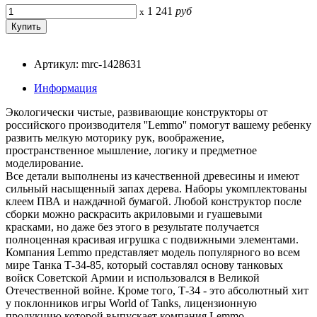
1 241
руб
x
Артикул: mrc-1428631
Информация
Экологически чистые, развивающие конструкторы от
российского производителя ''Lemmo'' помогут вашему ребенку
развить мелкую моторику рук, воображение,
пространственное мышление, логику и предметное
моделирование.
Все детали выполнены из качественной древесины и имеют
сильный насыщенный запах дерева. Наборы укомплектованы
клеем ПВА и наждачной бумагой. Любой конструктор после
сборки можно раскрасить акриловыми и гуашевыми
красками, но даже без этого в результате получается
полноценная красивая игрушка с подвижными элементами.
Компания Lemmo представляет модель популярного во всем
мире Танка Т-34-85, который составлял основу танковых
войск Советской Армии и использовался в Великой
Отечественной войне. Кроме того, Т-34 - это абсолютный хит
у поклонников игры World of Tanks, лицензионную
продукцию которой выпускает компания Lemmo.