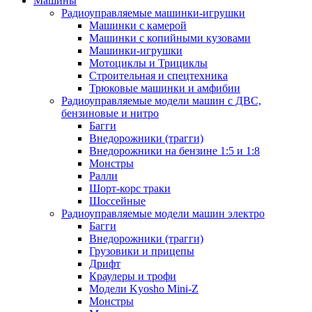
Машины
Радиоуправляемые машинки-игрушки
Машинки с камерой
Машинки с копийными кузовами
Машинки-игрушки
Мотоциклы и Трициклы
Строительная и спецтехника
Трюковые машинки и амфибии
Радиоуправляемые модели машин с ДВС,
бензиновые и нитро
Багги
Внедорожники (трагги)
Внедорожники на бензине 1:5 и 1:8
Монстры
Ралли
Шорт-корс траки
Шоссейные
Радиоуправляемые модели машин электро
Багги
Внедорожники (трагги)
Грузовики и прицепы
Дрифт
Краулеры и трофи
Модели Kyosho Mini-Z
Монстры