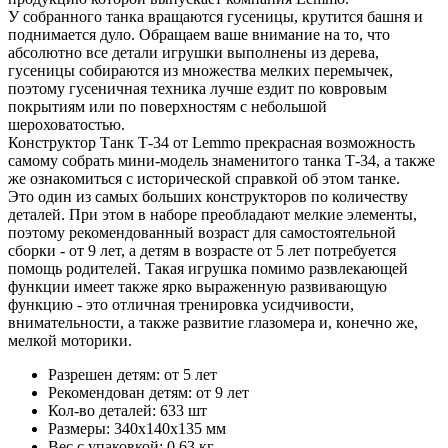
У собранного танка вращаются гусеницы, крутится башня и
поднимается дуло. Обращаем ваше внимание на то, что
абсолютно все детали игрушки выполнены из дерева,
гусеницы собираются из множества мелких перемычек,
поэтому гусеничная техника лучше ездит по ковровым
покрытиям или по поверхностям с небольшой
шероховатостью.
Конструктор Танк Т-34 от Lemmo прекрасная возможность
самому собрать мини-модель знаменитого танка Т-34, а также
же ознакомиться с исторической справкой об этом танке.
Это один из самых больших конструкторов по количеству
деталей. При этом в наборе преобладают мелкие элементы,
поэтому рекомендованный возраст для самостоятельной
сборки - от 9 лет, а детям в возрасте от 5 лет потребуется
помощь родителей. Такая игрушка помимо развлекающей
функции имеет также ярко выраженную развивающую
функцию - это отличная тренировка усидчивости,
внимательности, а также развитие глазомера и, конечно же,
мелкой моторики.
Разрешен детям: от 5 лет
Рекомендован детям: от 9 лет
Кол-во деталей: 633 шт
Размеры: 340х140х135 мм
Вес с упаковкой: 0.63 кг