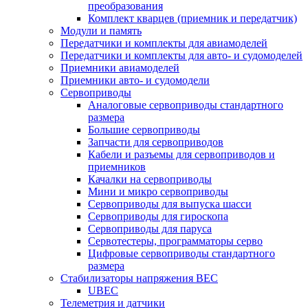
преобразования
Комплект кварцев (приемник и передатчик)
Модули и память
Передатчики и комплекты для авиамоделей
Передатчики и комплекты для авто- и судомоделей
Приемники авиамоделей
Приемники авто- и судомодели
Сервоприводы
Аналоговые сервоприводы стандартного
размера
Большие сервоприводы
Запчасти для сервоприводов
Кабели и разъемы для сервоприводов и
приемников
Качалки на сервоприводы
Мини и микро сервоприводы
Сервоприводы для выпуска шасси
Сервоприводы для гироскопа
Сервоприводы для паруса
Сервотестеры, программаторы серво
Цифровые сервоприводы стандартного
размера
Стабилизаторы напряжения BEC
UBEC
Телеметрия и датчики