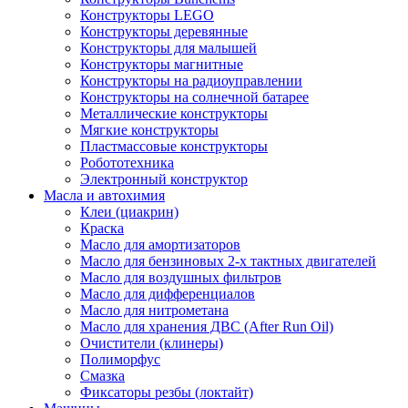
Конструкторы LEGO
Конструкторы деревянные
Конструкторы для малышей
Конструкторы магнитные
Конструкторы на радиоуправлении
Конструкторы на солнечной батарее
Металлические конструкторы
Мягкие конструкторы
Пластмассовые конструкторы
Робототехника
Электронный конструктор
Масла и автохимия
Клеи (циакрин)
Краска
Масло для амортизаторов
Масло для бензиновых 2-х тактных двигателей
Масло для воздушных фильтров
Масло для дифференциалов
Масло для нитрометана
Масло для хранения ДВС (After Run Oil)
Очистители (клинеры)
Полиморфус
Смазка
Фиксаторы резбы (локтайт)