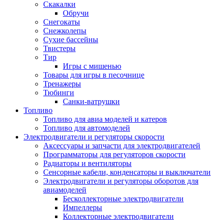
Скакалки
Обручи
Снегокаты
Снежколепы
Сухие бассейны
Твистеры
Тир
Игры с мишенью
Товары для игры в песочнице
Тренажеры
Тюбинги
Санки-ватрушки
Топливо
Топливо для авиа моделей и катеров
Топливо для автомоделей
Электродвигатели и регуляторы скорости
Аксессуары и запчасти для электродвигателей
Программаторы для регуляторов скорости
Радиаторы и вентиляторы
Сенсорные кабели, конденсаторы и выключатели
Электродвигатели и регуляторы оборотов для
авиамоделей
Бесколлекторные электродвигатели
Импеллеры
Коллекторные электродвигатели