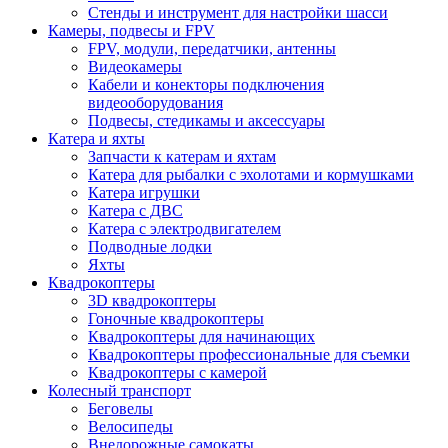
Стенды и инструмент для настройки шасси
Камеры, подвесы и FPV
FPV, модули, передатчики, антенны
Видеокамеры
Кабели и конекторы подключения
видеооборудования
Подвесы, стедикамы и аксессуары
Катера и яхты
Запчасти к катерам и яхтам
Катера для рыбалки с эхолотами и кормушками
Катера игрушки
Катера с ДВС
Катера с электродвигателем
Подводные лодки
Яхты
Квадрокоптеры
3D квадрокоптеры
Гоночные квадрокоптеры
Квадрокоптеры для начинающих
Квадрокоптеры профессиональные для съемки
Квадрокоптеры с камерой
Колесный транспорт
Беговелы
Велосипеды
Внедорожные самокаты