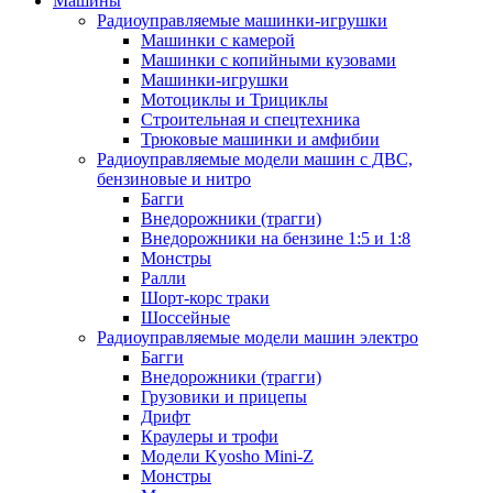
Машины
Радиоуправляемые машинки-игрушки
Машинки с камерой
Машинки с копийными кузовами
Машинки-игрушки
Мотоциклы и Трициклы
Строительная и спецтехника
Трюковые машинки и амфибии
Радиоуправляемые модели машин с ДВС,
бензиновые и нитро
Багги
Внедорожники (трагги)
Внедорожники на бензине 1:5 и 1:8
Монстры
Ралли
Шорт-корс траки
Шоссейные
Радиоуправляемые модели машин электро
Багги
Внедорожники (трагги)
Грузовики и прицепы
Дрифт
Краулеры и трофи
Модели Kyosho Mini-Z
Монстры