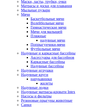
Маски, ласты, трубки, очки
Матрасы и доски для плавания
Мыльные пузыри
Мячи
Баскетбольные мячи
Волейбольные мячи
Гимнастические мячи
Мячи для малышей
Пляжные
надувные мячи
Попрыгунчики-мячи
Футбольные мячи
Надувные и каркасные бассейны
Аксессуары для бассейнов
Каркасные бассейны
Надувные бассейны
Надувные игрушки
Надувные круги
нарукавники
жилеты
Надувные лодки
Надувные матрасы-кровати Intex
Насосы и фильтры
Резиновые прыгуны животные
Санки