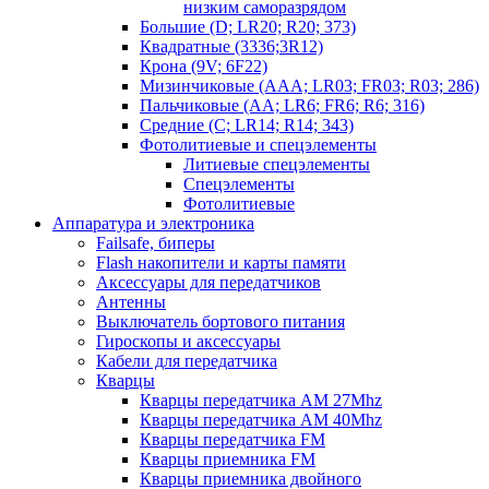
низким саморазрядом
Большие (D; LR20; R20; 373)
Квадратные (3336;3R12)
Крона (9V; 6F22)
Мизинчиковые (AAA; LR03; FR03; R03; 286)
Пальчиковые (AA; LR6; FR6; R6; 316)
Средние (C; LR14; R14; 343)
Фотолитиевые и спецэлементы
Литиевые спецэлементы
Спецэлементы
Фотолитиевые
Аппаратура и электроника
Failsafe, биперы
Flash накопители и карты памяти
Аксессуары для передатчиков
Антенны
Выключатель бортового питания
Гироскопы и аксессуары
Кабели для передатчика
Кварцы
Кварцы передатчика AM 27Mhz
Кварцы передатчика AM 40Mhz
Кварцы передатчика FM
Кварцы приемника FM
Кварцы приемника двойного