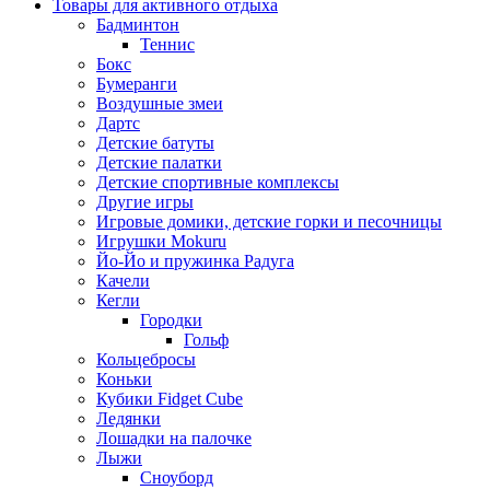
Товары для активного отдыха
Бадминтон
Теннис
Бокс
Бумеранги
Воздушные змеи
Дартс
Детские батуты
Детские палатки
Детские спортивные комплексы
Другие игры
Игровые домики, детские горки и песочницы
Игрушки Mokuru
Йо-Йо и пружинка Радуга
Качели
Кегли
Городки
Гольф
Кольцебросы
Коньки
Кубики Fidget Cube
Ледянки
Лошадки на палочке
Лыжи
Сноуборд