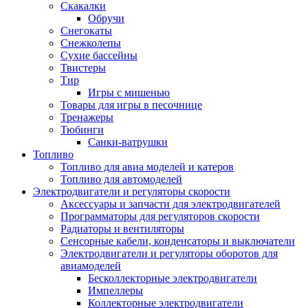
Скакалки
Обручи
Снегокаты
Снежколепы
Сухие бассейны
Твистеры
Тир
Игры с мишенью
Товары для игры в песочнице
Тренажеры
Тюбинги
Санки-ватрушки
Топливо
Топливо для авиа моделей и катеров
Топливо для автомоделей
Электродвигатели и регуляторы скорости
Аксессуары и запчасти для электродвигателей
Программаторы для регуляторов скорости
Радиаторы и вентиляторы
Сенсорные кабели, конденсаторы и выключатели
Электродвигатели и регуляторы оборотов для
авиамоделей
Бесколлекторные электродвигатели
Импеллеры
Коллекторные электродвигатели