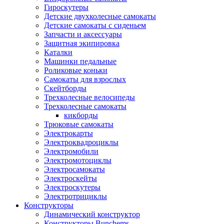
Гироскутеры
Детские двухколесные самокаты
Детские самокаты с сиденьем
Запчасти и аксессуары
Защитная экипировка
Каталки
Машинки педальные
Роликовые коньки
Самокаты для взрослых
Скейтборды
Трехколесные велосипеды
Трехколесные самокаты
кикборды
Трюковые самокаты
Электрокарты
Электроквадроциклы
Электромобили
Электромотоциклы
Электросамокаты
Электроскейты
Электроскутеры
Электротрициклы
Конструкторы
Динамический конструктор
Конструкторы Bunchems