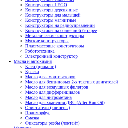
Конструкторы LEGO
Конструкторы деревянные
Конструкторы для малышей
Конструкторы магнитные
Конструкторы на радиоуправлении
Конструкторы на солнечной батарее
Металлические конструкторы
Мягкие конструкторы
Пластмассовые конструкторы
Робототехника
Электронный конструктор
Масла и автохимия
Клеи (циакрин)
Краска
Масло для амортизаторов
Масло для бензиновых 2-х тактных двигателей
Масло для воздушных фильтров
Масло для дифференциалов
Масло для нитрометана
Масло для хранения ДВС (After Run Oil)
Очистители (клинеры)
Полиморфус
Смазка
Фиксаторы резбы (локтайт)