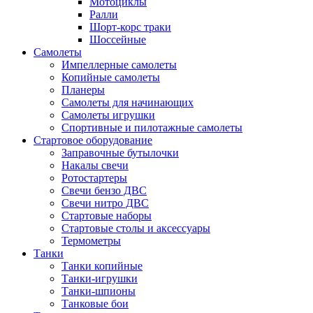
Мотоциклы
Ралли
Шорт-корс траки
Шоссейные
Самолеты
Импеллерные самолеты
Копийные самолеты
Планеры
Самолеты для начинающих
Самолеты игрушки
Спортивные и пилотажные самолеты
Стартовое оборудование
Заправочные бутылочки
Накалы свечи
Ротостартеры
Свечи бензо ДВС
Свечи нитро ДВС
Стартовые наборы
Стартовые столы и аксессуары
Термометры
Танки
Танки копийные
Танки-игрушки
Танки-шпионы
Танковые бои