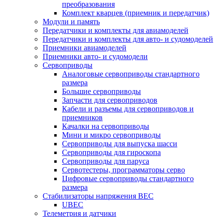
преобразования
Комплект кварцев (приемник и передатчик)
Модули и память
Передатчики и комплекты для авиамоделей
Передатчики и комплекты для авто- и судомоделей
Приемники авиамоделей
Приемники авто- и судомодели
Сервоприводы
Аналоговые сервоприводы стандартного
размера
Большие сервоприводы
Запчасти для сервоприводов
Кабели и разъемы для сервоприводов и
приемников
Качалки на сервоприводы
Мини и микро сервоприводы
Сервоприводы для выпуска шасси
Сервоприводы для гироскопа
Сервоприводы для паруса
Сервотестеры, программаторы серво
Цифровые сервоприводы стандартного
размера
Стабилизаторы напряжения BEC
UBEC
Телеметрия и датчики