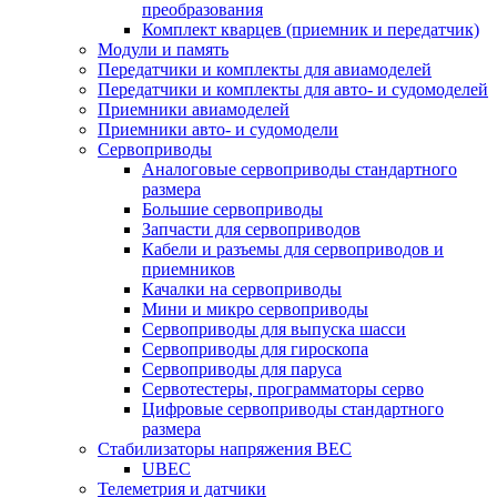
преобразования
Комплект кварцев (приемник и передатчик)
Модули и память
Передатчики и комплекты для авиамоделей
Передатчики и комплекты для авто- и судомоделей
Приемники авиамоделей
Приемники авто- и судомодели
Сервоприводы
Аналоговые сервоприводы стандартного
размера
Большие сервоприводы
Запчасти для сервоприводов
Кабели и разъемы для сервоприводов и
приемников
Качалки на сервоприводы
Мини и микро сервоприводы
Сервоприводы для выпуска шасси
Сервоприводы для гироскопа
Сервоприводы для паруса
Сервотестеры, программаторы серво
Цифровые сервоприводы стандартного
размера
Стабилизаторы напряжения BEC
UBEC
Телеметрия и датчики