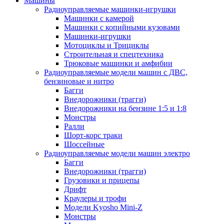
Машины
Радиоуправляемые машинки-игрушки
Машинки с камерой
Машинки с копийными кузовами
Машинки-игрушки
Мотоциклы и Трициклы
Строительная и спецтехника
Трюковые машинки и амфибии
Радиоуправляемые модели машин с ДВС,
бензиновые и нитро
Багги
Внедорожники (трагги)
Внедорожники на бензине 1:5 и 1:8
Монстры
Ралли
Шорт-корс траки
Шоссейные
Радиоуправляемые модели машин электро
Багги
Внедорожники (трагги)
Грузовики и прицепы
Дрифт
Краулеры и трофи
Модели Kyosho Mini-Z
Монстры