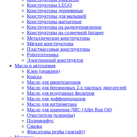
Конструкторы LEGO
Конструкторы деревянные
Конструкторы для малышей
Конструкторы магнитные
Конструкторы на радиоуправлении
Конструкторы на солнечной батарее
Металлические конструкторы
Мягкие конструкторы
Пластмассовые конструкторы
Робототехника
Электронный конструктор
Масла и автохимия
Клеи (циакрин)
Краска
Масло для амортизаторов
Масло для бензиновых 2-х тактных двигателей
Масло для воздушных фильтров
Масло для дифференциалов
Масло для нитрометана
Масло для хранения ДВС (After Run Oil)
Очистители (клинеры)
Полиморфус
Смазка
Фиксаторы резбы (локтайт)