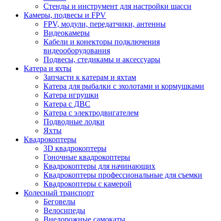
Стенды и инструмент для настройки шасси
Камеры, подвесы и FPV
FPV, модули, передатчики, антенны
Видеокамеры
Кабели и конекторы подключения
видеооборудования
Подвесы, стедикамы и аксессуары
Катера и яхты
Запчасти к катерам и яхтам
Катера для рыбалки с эхолотами и кормушками
Катера игрушки
Катера с ДВС
Катера с электродвигателем
Подводные лодки
Яхты
Квадрокоптеры
3D квадрокоптеры
Гоночные квадрокоптеры
Квадрокоптеры для начинающих
Квадрокоптеры профессиональные для съемки
Квадрокоптеры с камерой
Колесный транспорт
Беговелы
Велосипеды
Внедорожные самокаты