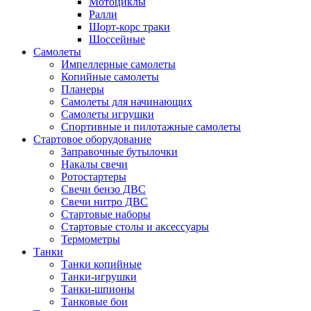
Мотоциклы
Ралли
Шорт-корс траки
Шоссейные
Самолеты
Импеллерные самолеты
Копийные самолеты
Планеры
Самолеты для начинающих
Самолеты игрушки
Спортивные и пилотажные самолеты
Стартовое оборудование
Заправочные бутылочки
Накалы свечи
Ротостартеры
Свечи бензо ДВС
Свечи нитро ДВС
Стартовые наборы
Стартовые столы и аксессуары
Термометры
Танки
Танки копийные
Танки-игрушки
Танки-шпионы
Танковые бои