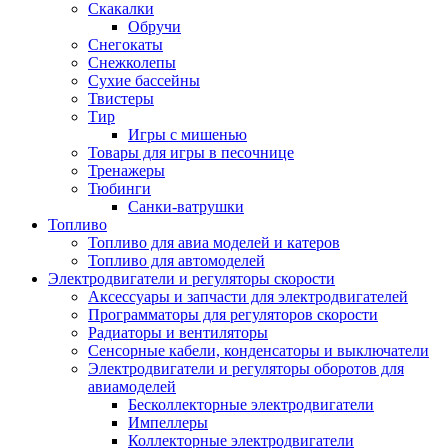
Скакалки
Обручи
Снегокаты
Снежколепы
Сухие бассейны
Твистеры
Тир
Игры с мишенью
Товары для игры в песочнице
Тренажеры
Тюбинги
Санки-ватрушки
Топливо
Топливо для авиа моделей и катеров
Топливо для автомоделей
Электродвигатели и регуляторы скорости
Аксессуары и запчасти для электродвигателей
Программаторы для регуляторов скорости
Радиаторы и вентиляторы
Сенсорные кабели, конденсаторы и выключатели
Электродвигатели и регуляторы оборотов для
авиамоделей
Бесколлекторные электродвигатели
Импеллеры
Коллекторные электродвигатели