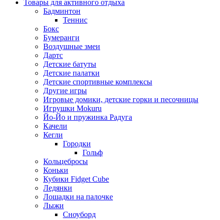
Товары для активного отдыха
Бадминтон
Теннис
Бокс
Бумеранги
Воздушные змеи
Дартс
Детские батуты
Детские палатки
Детские спортивные комплексы
Другие игры
Игровые домики, детские горки и песочницы
Игрушки Mokuru
Йо-Йо и пружинка Радуга
Качели
Кегли
Городки
Гольф
Кольцебросы
Коньки
Кубики Fidget Cube
Ледянки
Лошадки на палочке
Лыжи
Сноуборд