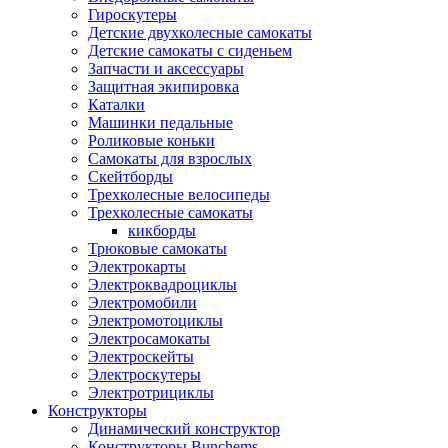
Гироскутеры
Детские двухколесные самокаты
Детские самокаты с сиденьем
Запчасти и аксессуары
Защитная экипировка
Каталки
Машинки педальные
Роликовые коньки
Самокаты для взрослых
Скейтборды
Трехколесные велосипеды
Трехколесные самокаты
кикборды
Трюковые самокаты
Электрокарты
Электроквадроциклы
Электромобили
Электромотоциклы
Электросамокаты
Электроскейты
Электроскутеры
Электротрициклы
Конструкторы
Динамический конструктор
Конструкторы Bunchems