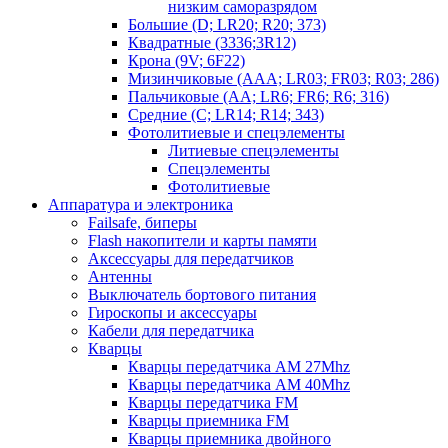
низким саморазрядом
Большие (D; LR20; R20; 373)
Квадратные (3336;3R12)
Крона (9V; 6F22)
Мизинчиковые (AAA; LR03; FR03; R03; 286)
Пальчиковые (AA; LR6; FR6; R6; 316)
Средние (C; LR14; R14; 343)
Фотолитиевые и спецэлементы
Литиевые спецэлементы
Спецэлементы
Фотолитиевые
Аппаратура и электроника
Failsafe, биперы
Flash накопители и карты памяти
Аксессуары для передатчиков
Антенны
Выключатель бортового питания
Гироскопы и аксессуары
Кабели для передатчика
Кварцы
Кварцы передатчика AM 27Mhz
Кварцы передатчика AM 40Mhz
Кварцы передатчика FM
Кварцы приемника FM
Кварцы приемника двойного