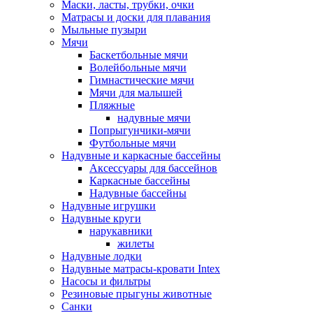
Маски, ласты, трубки, очки
Матрасы и доски для плавания
Мыльные пузыри
Мячи
Баскетбольные мячи
Волейбольные мячи
Гимнастические мячи
Мячи для малышей
Пляжные
надувные мячи
Попрыгунчики-мячи
Футбольные мячи
Надувные и каркасные бассейны
Аксессуары для бассейнов
Каркасные бассейны
Надувные бассейны
Надувные игрушки
Надувные круги
нарукавники
жилеты
Надувные лодки
Надувные матрасы-кровати Intex
Насосы и фильтры
Резиновые прыгуны животные
Санки