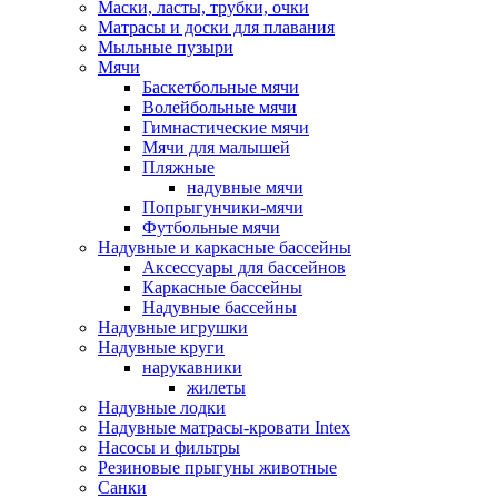
Маски, ласты, трубки, очки
Матрасы и доски для плавания
Мыльные пузыри
Мячи
Баскетбольные мячи
Волейбольные мячи
Гимнастические мячи
Мячи для малышей
Пляжные
надувные мячи
Попрыгунчики-мячи
Футбольные мячи
Надувные и каркасные бассейны
Аксессуары для бассейнов
Каркасные бассейны
Надувные бассейны
Надувные игрушки
Надувные круги
нарукавники
жилеты
Надувные лодки
Надувные матрасы-кровати Intex
Насосы и фильтры
Резиновые прыгуны животные
Санки