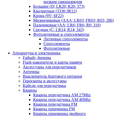
низким саморазрядом
Большие (D; LR20; R20; 373)
Квадратные (3336;3R12)
Крона (9V; 6F22)
Мизинчиковые (AAA; LR03; FR03; R03; 286)
Пальчиковые (AA; LR6; FR6; R6; 316)
Средние (C; LR14; R14; 343)
Фотолитиевые и спецэлементы
Литиевые спецэлементы
Спецэлементы
Фотолитиевые
Аппаратура и электроника
Failsafe, биперы
Flash накопители и карты памяти
Аксессуары для передатчиков
Антенны
Выключатель бортового питания
Гироскопы и аксессуары
Кабели для передатчика
Кварцы
Кварцы передатчика AM 27Mhz
Кварцы передатчика AM 40Mhz
Кварцы передатчика FM
Кварцы приемника FM
Кварцы приемника двойного