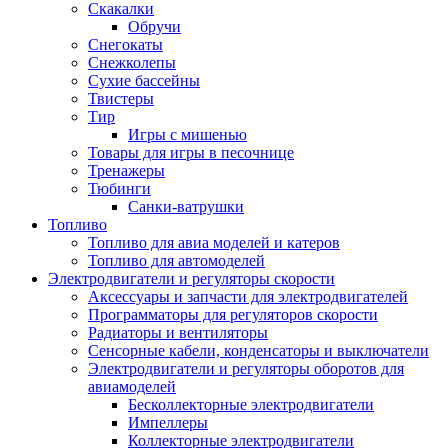
Скакалки
Обручи
Снегокаты
Снежколепы
Сухие бассейны
Твистеры
Тир
Игры с мишенью
Товары для игры в песочнице
Тренажеры
Тюбинги
Санки-ватрушки
Топливо
Топливо для авиа моделей и катеров
Топливо для автомоделей
Электродвигатели и регуляторы скорости
Аксессуары и запчасти для электродвигателей
Программаторы для регуляторов скорости
Радиаторы и вентиляторы
Сенсорные кабели, конденсаторы и выключатели
Электродвигатели и регуляторы оборотов для
авиамоделей
Бесколлекторные электродвигатели
Импеллеры
Коллекторные электродвигатели