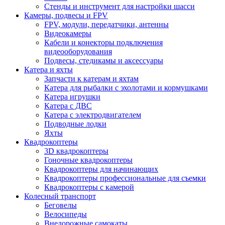
Стенды и инструмент для настройки шасси
Камеры, подвесы и FPV
FPV, модули, передатчики, антенны
Видеокамеры
Кабели и конекторы подключения
видеооборудования
Подвесы, стедикамы и аксессуары
Катера и яхты
Запчасти к катерам и яхтам
Катера для рыбалки с эхолотами и кормушками
Катера игрушки
Катера с ДВС
Катера с электродвигателем
Подводные лодки
Яхты
Квадрокоптеры
3D квадрокоптеры
Гоночные квадрокоптеры
Квадрокоптеры для начинающих
Квадрокоптеры профессиональные для съемки
Квадрокоптеры с камерой
Колесный транспорт
Беговелы
Велосипеды
Внедорожные самокаты