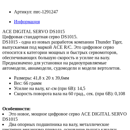
Артикул: mrc-1291247
Информация
ACE DIGITAL SERVO DS1015
Цифровая стандартная серво DS1015.
DS1015 - одна из новых разработок компании Thunder Tiger,
выпускаемая под маркой ACE R/C. Это цифровое серво
относится к категории мощных и быстрых сервомоторов,
обеспечивающих большую скорость и усилие на валу.
Предназначено для установки на радиоуправляемые
автомодели, авиамодели, судомодели и модели вертолетов.
Размеры: 41,8 x 20 x 39,6мм
Вес: 66 грамм
Усилие на валу, кг-см (при 6В): 14,5
Скорость поворота вала на 60 град., сек. (при 6В): 0,108
Особенности:
Это новое, мощное цифровое серво ACE DIGITAL SERVO
DS1015
Два опорных подшипника на валу, металлические
шестерни механизма привода, основание рычага качалки