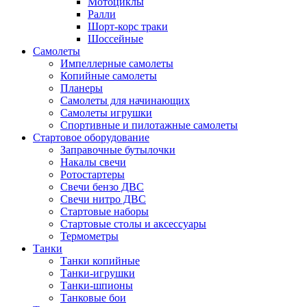
Мотоциклы
Ралли
Шорт-корс траки
Шоссейные
Самолеты
Импеллерные самолеты
Копийные самолеты
Планеры
Самолеты для начинающих
Самолеты игрушки
Спортивные и пилотажные самолеты
Стартовое оборудование
Заправочные бутылочки
Накалы свечи
Ротостартеры
Свечи бензо ДВС
Свечи нитро ДВС
Стартовые наборы
Стартовые столы и аксессуары
Термометры
Танки
Танки копийные
Танки-игрушки
Танки-шпионы
Танковые бои