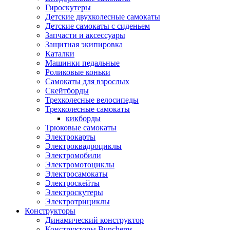
Гироскутеры
Детские двухколесные самокаты
Детские самокаты с сиденьем
Запчасти и аксессуары
Защитная экипировка
Каталки
Машинки педальные
Роликовые коньки
Самокаты для взрослых
Скейтборды
Трехколесные велосипеды
Трехколесные самокаты
кикборды
Трюковые самокаты
Электрокарты
Электроквадроциклы
Электромобили
Электромотоциклы
Электросамокаты
Электроскейты
Электроскутеры
Электротрициклы
Конструкторы
Динамический конструктор
Конструкторы Bunchems