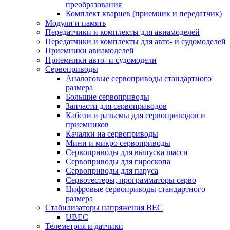
преобразования
Комплект кварцев (приемник и передатчик)
Модули и память
Передатчики и комплекты для авиамоделей
Передатчики и комплекты для авто- и судомоделей
Приемники авиамоделей
Приемники авто- и судомодели
Сервоприводы
Аналоговые сервоприводы стандартного
размера
Большие сервоприводы
Запчасти для сервоприводов
Кабели и разъемы для сервоприводов и
приемников
Качалки на сервоприводы
Мини и микро сервоприводы
Сервоприводы для выпуска шасси
Сервоприводы для гироскопа
Сервоприводы для паруса
Сервотестеры, программаторы серво
Цифровые сервоприводы стандартного
размера
Стабилизаторы напряжения BEC
UBEC
Телеметрия и датчики