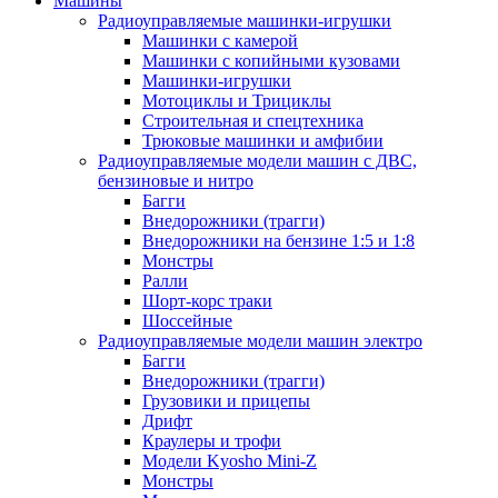
Машины
Радиоуправляемые машинки-игрушки
Машинки с камерой
Машинки с копийными кузовами
Машинки-игрушки
Мотоциклы и Трициклы
Строительная и спецтехника
Трюковые машинки и амфибии
Радиоуправляемые модели машин с ДВС,
бензиновые и нитро
Багги
Внедорожники (трагги)
Внедорожники на бензине 1:5 и 1:8
Монстры
Ралли
Шорт-корс траки
Шоссейные
Радиоуправляемые модели машин электро
Багги
Внедорожники (трагги)
Грузовики и прицепы
Дрифт
Краулеры и трофи
Модели Kyosho Mini-Z
Монстры