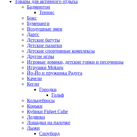
Товары для активного отдыха
Бадминтон
Теннис
Бокс
Бумеранги
Воздушные змеи
Дартс
Детские батуты
Детские палатки
Детские спортивные комплексы
Другие игры
Игровые домики, детские горки и песочницы
Игрушки Mokuru
Йо-Йо и пружинка Радуга
Качели
Кегли
Городки
Гольф
Кольцебросы
Коньки
Кубики Fidget Cube
Ледянки
Лошадки на палочке
Лыжи
Сноуборд