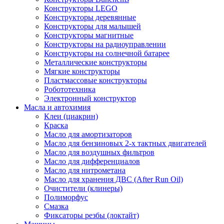
Конструкторы LEGO
Конструкторы деревянные
Конструкторы для малышей
Конструкторы магнитные
Конструкторы на радиоуправлении
Конструкторы на солнечной батарее
Металлические конструкторы
Мягкие конструкторы
Пластмассовые конструкторы
Робототехника
Электронный конструктор
Масла и автохимия
Клеи (циакрин)
Краска
Масло для амортизаторов
Масло для бензиновых 2-х тактных двигателей
Масло для воздушных фильтров
Масло для дифференциалов
Масло для нитрометана
Масло для хранения ДВС (After Run Oil)
Очистители (клинеры)
Полиморфус
Смазка
Фиксаторы резбы (локтайт)