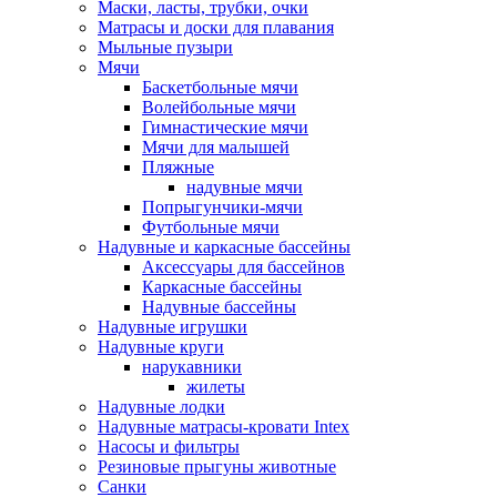
Маски, ласты, трубки, очки
Матрасы и доски для плавания
Мыльные пузыри
Мячи
Баскетбольные мячи
Волейбольные мячи
Гимнастические мячи
Мячи для малышей
Пляжные
надувные мячи
Попрыгунчики-мячи
Футбольные мячи
Надувные и каркасные бассейны
Аксессуары для бассейнов
Каркасные бассейны
Надувные бассейны
Надувные игрушки
Надувные круги
нарукавники
жилеты
Надувные лодки
Надувные матрасы-кровати Intex
Насосы и фильтры
Резиновые прыгуны животные
Санки