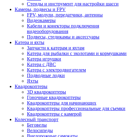
Стенды и инструмент для настройки шасси
Камеры, подвесы и FPV
FPV, модули, передатчики, антенны
Видеокамеры
Кабели и конекторы подключения
видеооборудования
Подвесы, стедикамы и аксессуары
Катера и яхты
Запчасти к катерам и яхтам
Катера для рыбалки с эхолотами и кормушками
Катера игрушки
Катера с ДВС
Катера с электродвигателем
Подводные лодки
Яхты
Квадрокоптеры
3D квадрокоптеры
Гоночные квадрокоптеры
Квадрокоптеры для начинающих
Квадрокоптеры профессиональные для съемки
Квадрокоптеры с камерой
Колесный транспорт
Беговелы
Велосипеды
Внедорожные самокаты