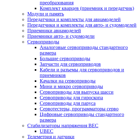
преобразования
Комплект кварцев (приемник и передатчик)
Модули и память
Передатчики и комплекты для авиамоделей
Передатчики и комплекты для авто- и судомоделей
Приемники авиамоделей
Приемники авто- и судомодели
Сервоприводы
Аналоговые сервоприводы стандартного
размера
Большие сервоприводы
Запчасти для сервоприводов
Кабели и разъемы для сервоприводов и
приемников
Качалки на сервоприводы
Мини и микро сервоприводы
Сервоприводы для выпуска шасси
Сервоприводы для гироскопа
Сервоприводы для паруса
Сервотестеры, программаторы серво
Цифровые сервоприводы стандартного
размера
Стабилизаторы напряжения BEC
UBEC
Телеметрия и датчики