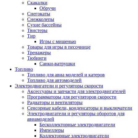
Скакалки
Обручи
Снегокаты
Снежколепы
Сухие бассейны
Твистеры
Тир
Игры с мишенью
Товары для игры в песочнице
Тренажеры
Тюбинги
Санки-ватрушки
Топливо
Топливо для авиа моделей и катеров
Топливо для автомоделей
Электродвигатели и регуляторы скорости
Аксессуары и запчасти для электродвигателей
Программаторы для регуляторов скорости
Радиаторы и вентиляторы
Сенсорные кабели, конденсаторы и выключатели
Электродвигатели и регуляторы оборотов для
авиамоделей
Бесколлекторные электродвигатели
Импеллеры
Коллекторные электродвигатели