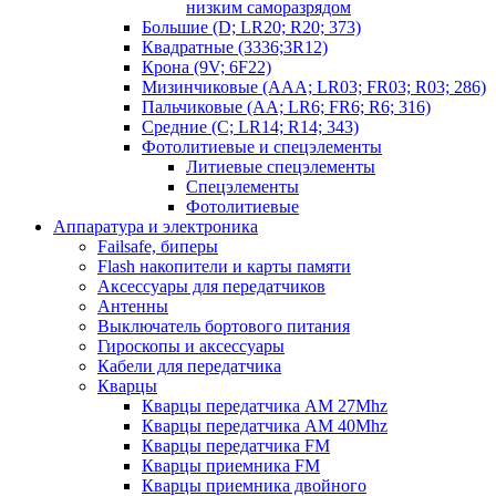
низким саморазрядом
Большие (D; LR20; R20; 373)
Квадратные (3336;3R12)
Крона (9V; 6F22)
Мизинчиковые (AAA; LR03; FR03; R03; 286)
Пальчиковые (AA; LR6; FR6; R6; 316)
Средние (C; LR14; R14; 343)
Фотолитиевые и спецэлементы
Литиевые спецэлементы
Спецэлементы
Фотолитиевые
Аппаратура и электроника
Failsafe, биперы
Flash накопители и карты памяти
Аксессуары для передатчиков
Антенны
Выключатель бортового питания
Гироскопы и аксессуары
Кабели для передатчика
Кварцы
Кварцы передатчика AM 27Mhz
Кварцы передатчика AM 40Mhz
Кварцы передатчика FM
Кварцы приемника FM
Кварцы приемника двойного