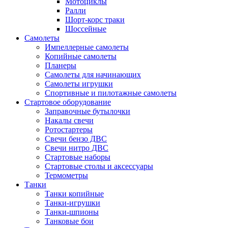
Мотоциклы
Ралли
Шорт-корс траки
Шоссейные
Самолеты
Импеллерные самолеты
Копийные самолеты
Планеры
Самолеты для начинающих
Самолеты игрушки
Спортивные и пилотажные самолеты
Стартовое оборудование
Заправочные бутылочки
Накалы свечи
Ротостартеры
Свечи бензо ДВС
Свечи нитро ДВС
Стартовые наборы
Стартовые столы и аксессуары
Термометры
Танки
Танки копийные
Танки-игрушки
Танки-шпионы
Танковые бои