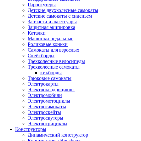
Гироскутеры
Детские двухколесные самокаты
Детские самокаты с сиденьем
Запчасти и аксессуары
Защитная экипировка
Каталки
Машинки педальные
Роликовые коньки
Самокаты для взрослых
Скейтборды
Трехколесные велосипеды
Трехколесные самокаты
кикборды
Трюковые самокаты
Электрокарты
Электроквадроциклы
Электромобили
Электромотоциклы
Электросамокаты
Электроскейты
Электроскутеры
Электротрициклы
Конструкторы
Динамический конструктор
Конструкторы Bunchems