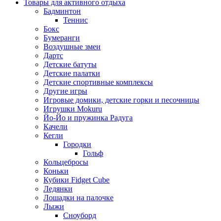
Товары для активного отдыха
Бадминтон
Теннис
Бокс
Бумеранги
Воздушные змеи
Дартс
Детские батуты
Детские палатки
Детские спортивные комплексы
Другие игры
Игровые домики, детские горки и песочницы
Игрушки Mokuru
Йо-Йо и пружинка Радуга
Качели
Кегли
Городки
Гольф
Кольцебросы
Коньки
Кубики Fidget Cube
Ледянки
Лошадки на палочке
Лыжи
Сноуборд