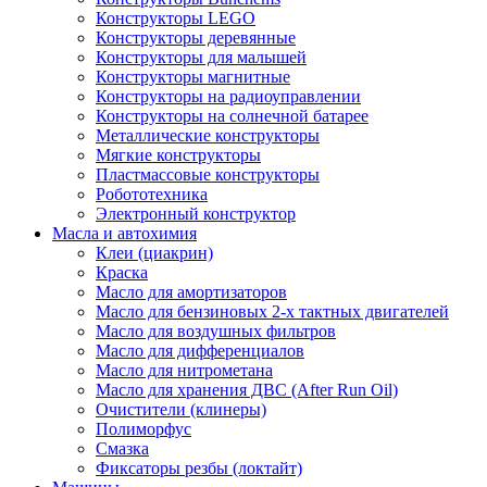
Конструкторы LEGO
Конструкторы деревянные
Конструкторы для малышей
Конструкторы магнитные
Конструкторы на радиоуправлении
Конструкторы на солнечной батарее
Металлические конструкторы
Мягкие конструкторы
Пластмассовые конструкторы
Робототехника
Электронный конструктор
Масла и автохимия
Клеи (циакрин)
Краска
Масло для амортизаторов
Масло для бензиновых 2-х тактных двигателей
Масло для воздушных фильтров
Масло для дифференциалов
Масло для нитрометана
Масло для хранения ДВС (After Run Oil)
Очистители (клинеры)
Полиморфус
Смазка
Фиксаторы резбы (локтайт)