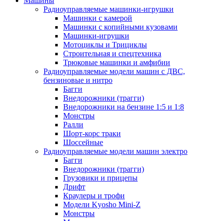
Машины
Радиоуправляемые машинки-игрушки
Машинки с камерой
Машинки с копийными кузовами
Машинки-игрушки
Мотоциклы и Трициклы
Строительная и спецтехника
Трюковые машинки и амфибии
Радиоуправляемые модели машин с ДВС,
бензиновые и нитро
Багги
Внедорожники (трагги)
Внедорожники на бензине 1:5 и 1:8
Монстры
Ралли
Шорт-корс траки
Шоссейные
Радиоуправляемые модели машин электро
Багги
Внедорожники (трагги)
Грузовики и прицепы
Дрифт
Краулеры и трофи
Модели Kyosho Mini-Z
Монстры