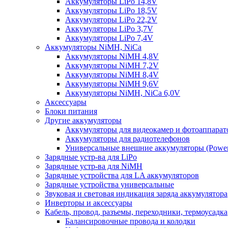
Аккумуляторы LiPo 14,8V
Аккумуляторы LiPo 18,5V
Аккумуляторы LiPo 22,2V
Аккумуляторы LiPo 3,7V
Аккумуляторы LiPo 7,4V
Аккумуляторы NiMH, NiCa
Аккумуляторы NiMH 4,8V
Аккумуляторы NiMH 7,2V
Аккумуляторы NiMH 8,4V
Аккумуляторы NiMH 9,6V
Аккумуляторы NiMH, NiCa 6,0V
Аксессуары
Блоки питания
Другие аккумуляторы
Аккумуляторы для видеокамер и фотоаппарат
Аккумуляторы для радиотелефонов
Универсальные внешние аккумуляторы (Power
Зарядные устр-ва для LiPo
Зарядные устр-ва для NiMH
Зарядные устройства для LA аккумуляторов
Зарядные устройства универсальные
Звуковая и световая индикация заряда аккумулятора
Инверторы и аксессуары
Кабель, провод, разъемы, переходники, термоусадка
Балансировочные провода и колодки