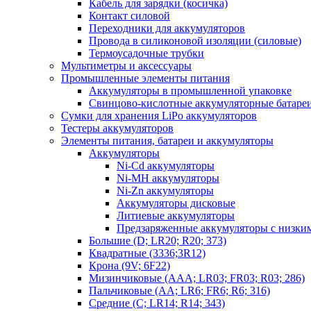
Кабель для зарядки (косичка)
Контакт силовой
Переходники для аккумуляторов
Провода в силиконовой изоляции (силовые)
Термоусадочные трубки
Мультиметры и аксессуары
Промышленные элементы питания
Аккумуляторы в промышленной упаковке
Свинцово-кислотные аккумуляторные батаре
Сумки для хранения LiPo аккумуляторов
Тестеры аккумуляторов
Элементы питания, батареи и аккумуляторы
Аккумуляторы
Ni-Cd аккумуляторы
Ni-MH аккумуляторы
Ni-Zn аккумуляторы
Аккумуляторы дисковые
Литиевые аккумуляторы
Предзаряженные аккумуляторы с низки
Большие (D; LR20; R20; 373)
Квадратные (3336;3R12)
Крона (9V; 6F22)
Мизинчиковые (AAA; LR03; FR03; R03; 286)
Пальчиковые (AA; LR6; FR6; R6; 316)
Средние (C; LR14; R14; 343)