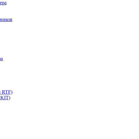
ера
мников
ра
ы RTF)
 KIT)