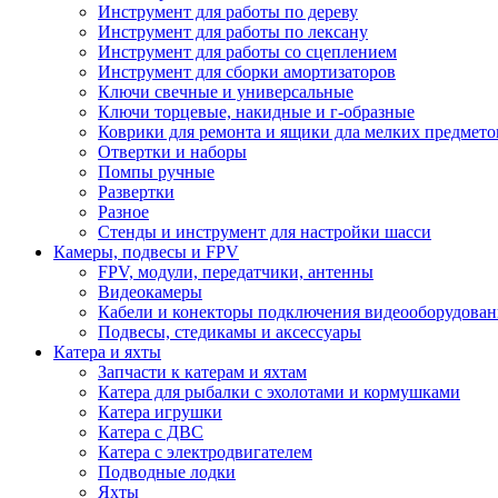
Инструмент для работы по дереву
Инструмент для работы по лексану
Инструмент для работы со сцеплением
Инструмент для сборки амортизаторов
Ключи свечные и универсальные
Ключи торцевые, накидные и г-образные
Коврики для ремонта и ящики дла мелких предмето
Отвертки и наборы
Помпы ручные
Развертки
Разное
Стенды и инструмент для настройки шасси
Камеры, подвесы и FPV
FPV, модули, передатчики, антенны
Видеокамеры
Кабели и конекторы подключения видеооборудован
Подвесы, стедикамы и аксессуары
Катера и яхты
Запчасти к катерам и яхтам
Катера для рыбалки с эхолотами и кормушками
Катера игрушки
Катера с ДВС
Катера с электродвигателем
Подводные лодки
Яхты