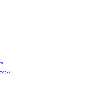
ов
bank)