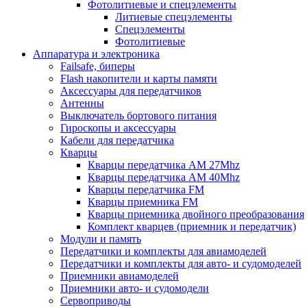
Фотолитиевые и спецэлементы
Литиевые спецэлементы
Спецэлементы
Фотолитиевые
Аппаратура и электроника
Failsafe, биперы
Flash накопители и карты памяти
Аксессуары для передатчиков
Антенны
Выключатель бортового питания
Гироскопы и аксессуары
Кабели для передатчика
Кварцы
Кварцы передатчика AM 27Mhz
Кварцы передатчика AM 40Mhz
Кварцы передатчика FM
Кварцы приемника FM
Кварцы приемника двойного преобразования
Комплект кварцев (приемник и передатчик)
Модули и память
Передатчики и комплекты для авиамоделей
Передатчики и комплекты для авто- и судомоделей
Приемники авиамоделей
Приемники авто- и судомодели
Сервоприводы