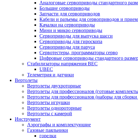
Аналоговые сервоприводы стандартного разм
Большие сервоприводы
Запчасти для сервоприводов
Кабели и разъемы для сервоприводов и прие
Качалки на сервоприводы
Мини и микро сервоприводы
Сервоприводы для выпуска шасси
Сервоприводы для гироскопа
Сервоприводы для паруса
Сервотестеры, программаторы серво
Цифровые сервоприводы стандартного разме
Стабилизаторы напряжения BEC
UBEC
Телеметрия и датчики
Вертолеты
Вертолеты двухроторные
Вертолеты для профессионалов (готовые комплект
Вертолеты для профессионалов (наборы для сборки
Вертолеты игрушки
Вертолеты однороторные
Вертолеты с камерой
Инструмент
Аэрографы и комплектующие
Газовые паяльники
горелки