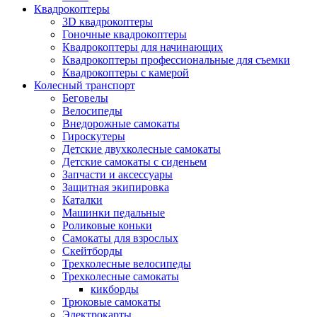
Квадрокоптеры
3D квадрокоптеры
Гоночные квадрокоптеры
Квадрокоптеры для начинающих
Квадрокоптеры профессиональные для съемки
Квадрокоптеры с камерой
Колесный транспорт
Беговелы
Велосипеды
Внедорожные самокаты
Гироскутеры
Детские двухколесные самокаты
Детские самокаты с сиденьем
Запчасти и аксессуары
Защитная экипировка
Каталки
Машинки педальные
Роликовые коньки
Самокаты для взрослых
Скейтборды
Трехколесные велосипеды
Трехколесные самокаты
кикборды
Трюковые самокаты
Электрокарты