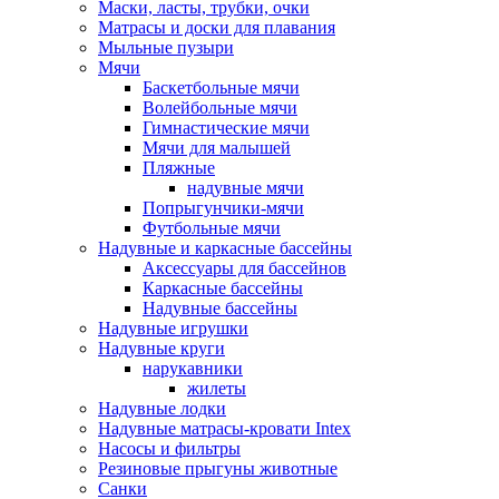
Маски, ласты, трубки, очки
Матрасы и доски для плавания
Мыльные пузыри
Мячи
Баскетбольные мячи
Волейбольные мячи
Гимнастические мячи
Мячи для малышей
Пляжные
надувные мячи
Попрыгунчики-мячи
Футбольные мячи
Надувные и каркасные бассейны
Аксессуары для бассейнов
Каркасные бассейны
Надувные бассейны
Надувные игрушки
Надувные круги
нарукавники
жилеты
Надувные лодки
Надувные матрасы-кровати Intex
Насосы и фильтры
Резиновые прыгуны животные
Санки