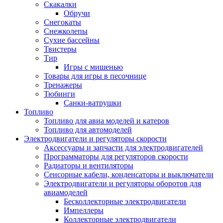
Скакалки
Обручи
Снегокаты
Снежколепы
Сухие бассейны
Твистеры
Тир
Игры с мишенью
Товары для игры в песочнице
Тренажеры
Тюбинги
Санки-ватрушки
Топливо
Топливо для авиа моделей и катеров
Топливо для автомоделей
Электродвигатели и регуляторы скорости
Аксессуары и запчасти для электродвигателей
Программаторы для регуляторов скорости
Радиаторы и вентиляторы
Сенсорные кабели, конденсаторы и выключатели
Электродвигатели и регуляторы оборотов для
авиамоделей
Бесколлекторные электродвигатели
Импеллеры
Коллекторные электродвигатели