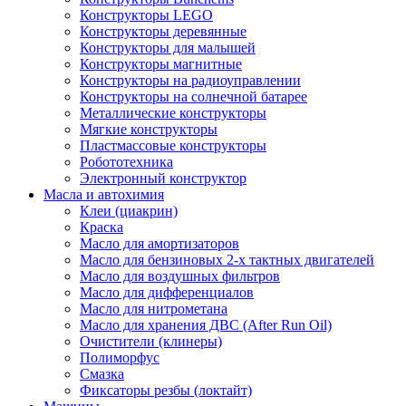
Конструкторы LEGO
Конструкторы деревянные
Конструкторы для малышей
Конструкторы магнитные
Конструкторы на радиоуправлении
Конструкторы на солнечной батарее
Металлические конструкторы
Мягкие конструкторы
Пластмассовые конструкторы
Робототехника
Электронный конструктор
Масла и автохимия
Клеи (циакрин)
Краска
Масло для амортизаторов
Масло для бензиновых 2-х тактных двигателей
Масло для воздушных фильтров
Масло для дифференциалов
Масло для нитрометана
Масло для хранения ДВС (After Run Oil)
Очистители (клинеры)
Полиморфус
Смазка
Фиксаторы резбы (локтайт)