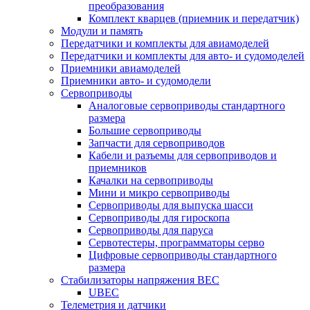
преобразования
Комплект кварцев (приемник и передатчик)
Модули и память
Передатчики и комплекты для авиамоделей
Передатчики и комплекты для авто- и судомоделей
Приемники авиамоделей
Приемники авто- и судомодели
Сервоприводы
Аналоговые сервоприводы стандартного
размера
Большие сервоприводы
Запчасти для сервоприводов
Кабели и разъемы для сервоприводов и
приемников
Качалки на сервоприводы
Мини и микро сервоприводы
Сервоприводы для выпуска шасси
Сервоприводы для гироскопа
Сервоприводы для паруса
Сервотестеры, программаторы серво
Цифровые сервоприводы стандартного
размера
Стабилизаторы напряжения BEC
UBEC
Телеметрия и датчики