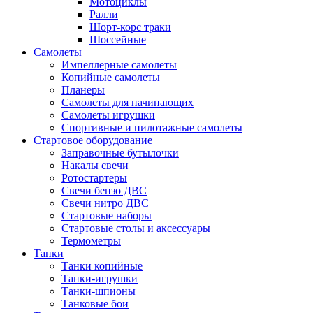
Мотоциклы
Ралли
Шорт-корс траки
Шоссейные
Самолеты
Импеллерные самолеты
Копийные самолеты
Планеры
Самолеты для начинающих
Самолеты игрушки
Спортивные и пилотажные самолеты
Стартовое оборудование
Заправочные бутылочки
Накалы свечи
Ротостартеры
Свечи бензо ДВС
Свечи нитро ДВС
Стартовые наборы
Стартовые столы и аксессуары
Термометры
Танки
Танки копийные
Танки-игрушки
Танки-шпионы
Танковые бои