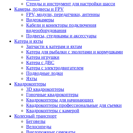
Стенды и инструмент для настройки шасси
Камеры, подвесы и FPV
FPV, модули, передатчики, антенны
Видеокамеры
Кабели и конекторы подключения
видеооборудования
Подвесы, стедикамы и аксессуары
Катера и яхты
Запчасти к катерам и яхтам
Катера для рыбалки с эхолотами и кормушками
Катера игрушки
Катера с ДВС
Катера с электродвигателем
Подводные лодки
Яхты
Квадрокоптеры
3D квадрокоптеры
Гоночные квадрокоптеры
Квадрокоптеры для начинающих
Квадрокоптеры профессиональные для съемки
Квадрокоптеры с камерой
Колесный транспорт
Беговелы
Велосипеды
Внедорожные самокаты