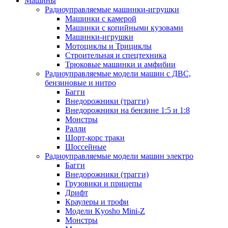
Машины
Радиоуправляемые машинки-игрушки
Машинки с камерой
Машинки с копийными кузовами
Машинки-игрушки
Мотоциклы и Трициклы
Строительная и спецтехника
Трюковые машинки и амфибии
Радиоуправляемые модели машин с ДВС,
бензиновые и нитро
Багги
Внедорожники (трагги)
Внедорожники на бензине 1:5 и 1:8
Монстры
Ралли
Шорт-корс траки
Шоссейные
Радиоуправляемые модели машин электро
Багги
Внедорожники (трагги)
Грузовики и прицепы
Дрифт
Краулеры и трофи
Модели Kyosho Mini-Z
Монстры