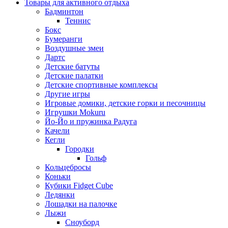
Товары для активного отдыха
Бадминтон
Теннис
Бокс
Бумеранги
Воздушные змеи
Дартс
Детские батуты
Детские палатки
Детские спортивные комплексы
Другие игры
Игровые домики, детские горки и песочницы
Игрушки Mokuru
Йо-Йо и пружинка Радуга
Качели
Кегли
Городки
Гольф
Кольцебросы
Коньки
Кубики Fidget Cube
Ледянки
Лошадки на палочке
Лыжи
Сноуборд