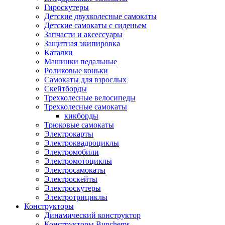
Гироскутеры
Детские двухколесные самокаты
Детские самокаты с сиденьем
Запчасти и аксессуары
Защитная экипировка
Каталки
Машинки педальные
Роликовые коньки
Самокаты для взрослых
Скейтборды
Трехколесные велосипеды
Трехколесные самокаты
кикборды
Трюковые самокаты
Электрокарты
Электроквадроциклы
Электромобили
Электромотоциклы
Электросамокаты
Электроскейты
Электроскутеры
Электротрициклы
Конструкторы
Динамический конструктор
Конструкторы Bunchems