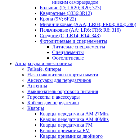
низким саморазрядом
Большие (D; LR20; R20; 373)
Квадратные (3336;3R12)
Крона (9V; 6F22)
Мизинчиковые (AAA; LR03; FR03; R03; 286)
Пальчиковые (AA; LR6; FR6; R6; 316)
Средние (C; LR14; R14; 343)
Фотолитиевые и спецэлементы
Литиевые спецэлементы
Спецэлементы
Фотолитиевые
Аппаратура и электроника
Failsafe, биперы
Flash накопители и карты памяти
Аксессуары для передатчиков
Антенны
Выключатель бортового питания
Гироскопы и аксессуары
Кабели для передатчика
Кварцы
Кварцы передатчика AM 27Mhz
Кварцы передатчика AM 40Mhz
Кварцы передатчика FM
Кварцы приемника FM
Кварцы приемника двойного