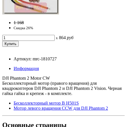
1 168
Скидка 26%
864
руб
x
Артикул: mrc-1810727
Информация
DJI Phantom 2 Motor CW
Бесколлекторный мотор (правого вращения) для
квадрокоптеров DJI Phantom 2 и DJI Phantom 2 Vision. Черная
гайка гайка и крепеж - в комплекте.
Бесколлекторный мотор B H501S
Мотор левого вращения CCW для DJI Phantom 2
Основные
страницы