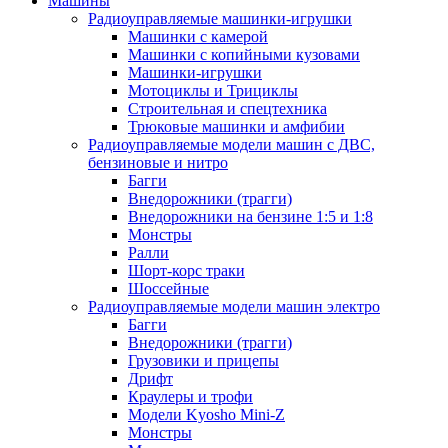
Машины
Радиоуправляемые машинки-игрушки
Машинки с камерой
Машинки с копийными кузовами
Машинки-игрушки
Мотоциклы и Трициклы
Строительная и спецтехника
Трюковые машинки и амфибии
Радиоуправляемые модели машин с ДВС,
бензиновые и нитро
Багги
Внедорожники (трагги)
Внедорожники на бензине 1:5 и 1:8
Монстры
Ралли
Шорт-корс траки
Шоссейные
Радиоуправляемые модели машин электро
Багги
Внедорожники (трагги)
Грузовики и прицепы
Дрифт
Краулеры и трофи
Модели Kyosho Mini-Z
Монстры