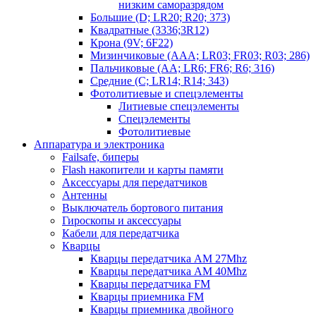
низким саморазрядом
Большие (D; LR20; R20; 373)
Квадратные (3336;3R12)
Крона (9V; 6F22)
Мизинчиковые (AAA; LR03; FR03; R03; 286)
Пальчиковые (AA; LR6; FR6; R6; 316)
Средние (C; LR14; R14; 343)
Фотолитиевые и спецэлементы
Литиевые спецэлементы
Спецэлементы
Фотолитиевые
Аппаратура и электроника
Failsafe, биперы
Flash накопители и карты памяти
Аксессуары для передатчиков
Антенны
Выключатель бортового питания
Гироскопы и аксессуары
Кабели для передатчика
Кварцы
Кварцы передатчика AM 27Mhz
Кварцы передатчика AM 40Mhz
Кварцы передатчика FM
Кварцы приемника FM
Кварцы приемника двойного