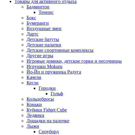
Товары для активного отдыха
Бадминтон
Теннис
Бокс
Бумеранги
Воздушные змеи
Дартс
Детские батуты
Детские палатки
Детские спортивные комплексы
Другие игры
Игровые домики, детские горки и песочницы
Игрушки Mokuru
Йо-Йо и пружинка Радуга
Качели
Кегли
Городки
Гольф
Кольцебросы
Коньки
Кубики Fidget Cube
Ледянки
Лошадки на палочке
Лыжи
Сноуборд