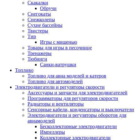
Скакалки
Обручи
Снегокаты
Снежколепы
Сухие бассейны
Твистеры
Тир
Игры с мишенью
Товары для игры в песочнице
Тренажеры
Тюбинги
Санки-ватрушки
Топливо
Топливо для авиа моделей и катеров
Топливо для автомоделей
Электродвигатели и регуляторы скорости
Аксессуары и запчасти для электродвигателей
Программаторы для регуляторов скорости
Радиаторы и вентиляторы
Сенсорные кабели, конденсаторы и выключатели
Электродвигатели и регуляторы оборотов для
авиамоделей
Бесколлекторные электродвигатели
Импеллеры
Коллекторные электродвигатели