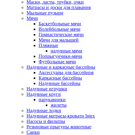
Маски, ласты, трубки, очки
Матрасы и доски для плавания
Мыльные пузыри
Мячи
Баскетбольные мячи
Волейбольные мячи
Гимнастические мячи
Мячи для малышей
Пляжные
надувные мячи
Попрыгунчики-мячи
Футбольные мячи
Надувные и каркасные бассейны
Аксессуары для бассейнов
Каркасные бассейны
Надувные бассейны
Надувные игрушки
Надувные круги
нарукавники
жилеты
Надувные лодки
Надувные матрасы-кровати Intex
Насосы и фильтры
Резиновые прыгуны животные
Санки