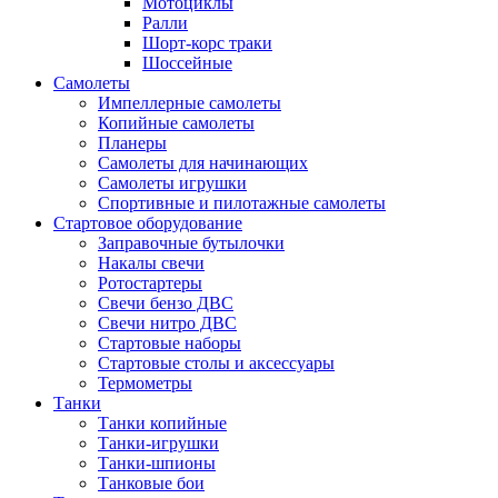
Мотоциклы
Ралли
Шорт-корс траки
Шоссейные
Самолеты
Импеллерные самолеты
Копийные самолеты
Планеры
Самолеты для начинающих
Самолеты игрушки
Спортивные и пилотажные самолеты
Стартовое оборудование
Заправочные бутылочки
Накалы свечи
Ротостартеры
Свечи бензо ДВС
Свечи нитро ДВС
Стартовые наборы
Стартовые столы и аксессуары
Термометры
Танки
Танки копийные
Танки-игрушки
Танки-шпионы
Танковые бои