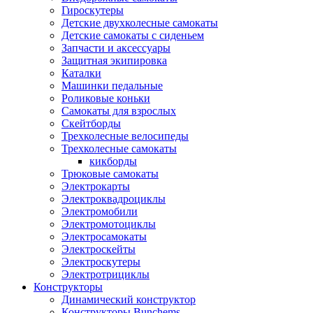
Гироскутеры
Детские двухколесные самокаты
Детские самокаты с сиденьем
Запчасти и аксессуары
Защитная экипировка
Каталки
Машинки педальные
Роликовые коньки
Самокаты для взрослых
Скейтборды
Трехколесные велосипеды
Трехколесные самокаты
кикборды
Трюковые самокаты
Электрокарты
Электроквадроциклы
Электромобили
Электромотоциклы
Электросамокаты
Электроскейты
Электроскутеры
Электротрициклы
Конструкторы
Динамический конструктор
Конструкторы Bunchems