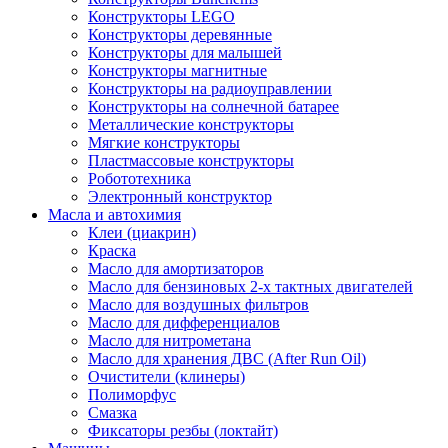
Конструкторы LEGO
Конструкторы деревянные
Конструкторы для малышей
Конструкторы магнитные
Конструкторы на радиоуправлении
Конструкторы на солнечной батарее
Металлические конструкторы
Мягкие конструкторы
Пластмассовые конструкторы
Робототехника
Электронный конструктор
Масла и автохимия
Клеи (циакрин)
Краска
Масло для амортизаторов
Масло для бензиновых 2-х тактных двигателей
Масло для воздушных фильтров
Масло для дифференциалов
Масло для нитрометана
Масло для хранения ДВС (After Run Oil)
Очистители (клинеры)
Полиморфус
Смазка
Фиксаторы резбы (локтайт)