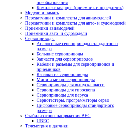
преобразования
Комплект кварцев (приемник и передатчик)
Модули и память
Передатчики и комплекты для авиамоделей
Передатчики и комплекты для авто- и судомоделей
Приемники авиамоделей
Приемники авто- и судомодели
Сервоприводы
Аналоговые сервоприводы стандартного
размера
Большие сервоприводы
Запчасти для сервоприводов
Кабели и разъемы для сервоприводов и
приемников
Качалки на сервоприводы
Мини и микро сервоприводы
Сервоприводы для выпуска шасси
Сервоприводы для гироскопа
Сервоприводы для паруса
Сервотестеры, программаторы серво
Цифровые сервоприводы стандартного
размера
Стабилизаторы напряжения BEC
UBEC
Телеметрия и датчики