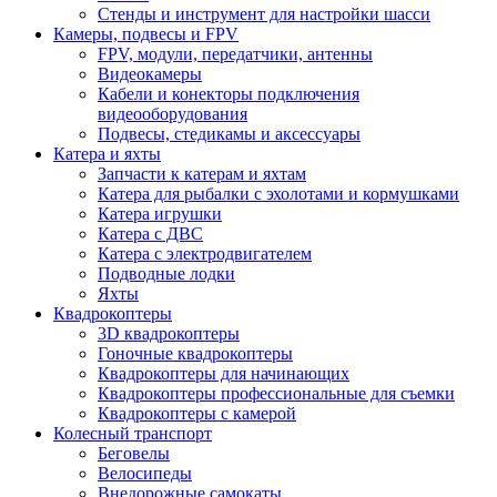
Стенды и инструмент для настройки шасси
Камеры, подвесы и FPV
FPV, модули, передатчики, антенны
Видеокамеры
Кабели и конекторы подключения
видеооборудования
Подвесы, стедикамы и аксессуары
Катера и яхты
Запчасти к катерам и яхтам
Катера для рыбалки с эхолотами и кормушками
Катера игрушки
Катера с ДВС
Катера с электродвигателем
Подводные лодки
Яхты
Квадрокоптеры
3D квадрокоптеры
Гоночные квадрокоптеры
Квадрокоптеры для начинающих
Квадрокоптеры профессиональные для съемки
Квадрокоптеры с камерой
Колесный транспорт
Беговелы
Велосипеды
Внедорожные самокаты