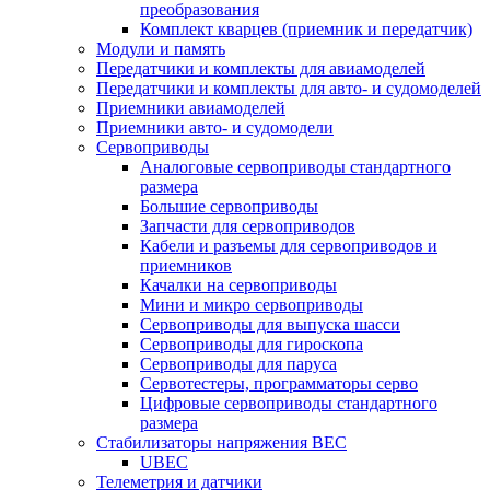
преобразования
Комплект кварцев (приемник и передатчик)
Модули и память
Передатчики и комплекты для авиамоделей
Передатчики и комплекты для авто- и судомоделей
Приемники авиамоделей
Приемники авто- и судомодели
Сервоприводы
Аналоговые сервоприводы стандартного
размера
Большие сервоприводы
Запчасти для сервоприводов
Кабели и разъемы для сервоприводов и
приемников
Качалки на сервоприводы
Мини и микро сервоприводы
Сервоприводы для выпуска шасси
Сервоприводы для гироскопа
Сервоприводы для паруса
Сервотестеры, программаторы серво
Цифровые сервоприводы стандартного
размера
Стабилизаторы напряжения BEC
UBEC
Телеметрия и датчики