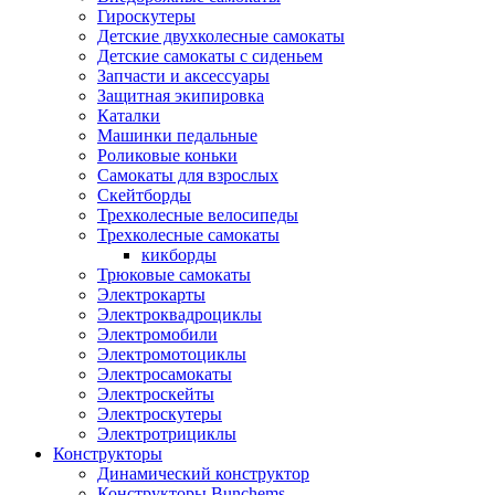
Гироскутеры
Детские двухколесные самокаты
Детские самокаты с сиденьем
Запчасти и аксессуары
Защитная экипировка
Каталки
Машинки педальные
Роликовые коньки
Самокаты для взрослых
Скейтборды
Трехколесные велосипеды
Трехколесные самокаты
кикборды
Трюковые самокаты
Электрокарты
Электроквадроциклы
Электромобили
Электромотоциклы
Электросамокаты
Электроскейты
Электроскутеры
Электротрициклы
Конструкторы
Динамический конструктор
Конструкторы Bunchems