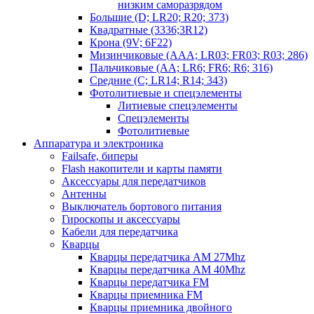
низким саморазрядом
Большие (D; LR20; R20; 373)
Квадратные (3336;3R12)
Крона (9V; 6F22)
Мизинчиковые (AAA; LR03; FR03; R03; 286)
Пальчиковые (AA; LR6; FR6; R6; 316)
Средние (C; LR14; R14; 343)
Фотолитиевые и спецэлементы
Литиевые спецэлементы
Спецэлементы
Фотолитиевые
Аппаратура и электроника
Failsafe, биперы
Flash накопители и карты памяти
Аксессуары для передатчиков
Антенны
Выключатель бортового питания
Гироскопы и аксессуары
Кабели для передатчика
Кварцы
Кварцы передатчика AM 27Mhz
Кварцы передатчика AM 40Mhz
Кварцы передатчика FM
Кварцы приемника FM
Кварцы приемника двойного