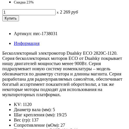
Скидка 23%
2 269
руб
x
Артикул: mrc-1738031
Информация
Бесколлекторный электромотор Dualsky ECO 2820C-1120.
Серия бесколлекторных моторов ECO от Dualsky покрывает
нишу двигателей мощностью менее 900Вт. Серия
подразумевает новую систему номенклатуры – модель
обозначается по диаметру статора и длинны магнита. Серия
разработана для радиоуправляемых самолётов, обеспечивает
богатый ассортимент показателей оборот/вольт, а так же
некоторые моторы подходят для использования на
мультироторных платформах.
KV: 1120
Диаметр вала (мм): 5
Шаг крепления (мм): 19/25
Вес (гр): 137
Сопротивление (мОм): 27