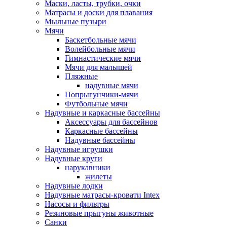
Маски, ласты, трубки, очки
Матрасы и доски для плавания
Мыльные пузыри
Мячи
Баскетбольные мячи
Волейбольные мячи
Гимнастические мячи
Мячи для малышей
Пляжные
надувные мячи
Попрыгунчики-мячи
Футбольные мячи
Надувные и каркасные бассейны
Аксессуары для бассейнов
Каркасные бассейны
Надувные бассейны
Надувные игрушки
Надувные круги
нарукавники
жилеты
Надувные лодки
Надувные матрасы-кровати Intex
Насосы и фильтры
Резиновые прыгуны животные
Санки