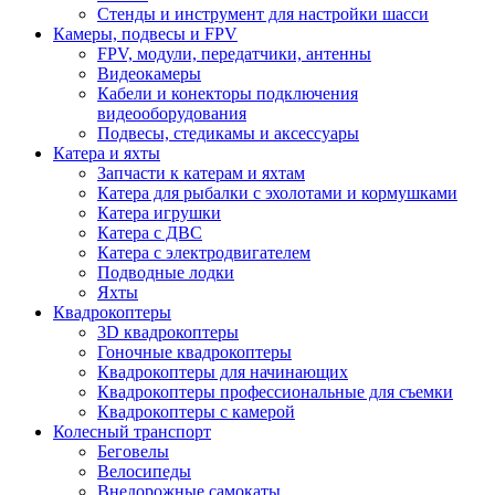
Стенды и инструмент для настройки шасси
Камеры, подвесы и FPV
FPV, модули, передатчики, антенны
Видеокамеры
Кабели и конекторы подключения
видеооборудования
Подвесы, стедикамы и аксессуары
Катера и яхты
Запчасти к катерам и яхтам
Катера для рыбалки с эхолотами и кормушками
Катера игрушки
Катера с ДВС
Катера с электродвигателем
Подводные лодки
Яхты
Квадрокоптеры
3D квадрокоптеры
Гоночные квадрокоптеры
Квадрокоптеры для начинающих
Квадрокоптеры профессиональные для съемки
Квадрокоптеры с камерой
Колесный транспорт
Беговелы
Велосипеды
Внедорожные самокаты