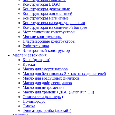
Конструкторы LEGO
Конструкторы деревянные
Конструкторы для малышей
Конструкторы магнитные
Конструкторы на радиоуправлении
Конструкторы на солнечной батарее
Металлические конструкторы
Мягкие конструкторы
Пластмассовые конструкторы
Робототехника
Электронный конструктор
Масла и автохимия
Клеи (циакрин)
Краска
Масло для амортизаторов
Масло для бензиновых 2-х тактных двигателей
Масло для воздушных фильтров
Масло для дифференциалов
Масло для нитрометана
Масло для хранения ДВС (After Run Oil)
Очистители (клинеры)
Полиморфус
Смазка
Фиксаторы резбы (локтайт)