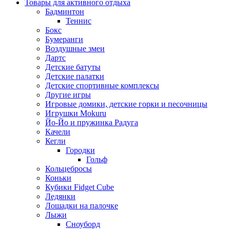
Товары для активного отдыха
Бадминтон
Теннис
Бокс
Бумеранги
Воздушные змеи
Дартс
Детские батуты
Детские палатки
Детские спортивные комплексы
Другие игры
Игровые домики, детские горки и песочницы
Игрушки Mokuru
Йо-Йо и пружинка Радуга
Качели
Кегли
Городки
Гольф
Кольцебросы
Коньки
Кубики Fidget Cube
Ледянки
Лошадки на палочке
Лыжи
Сноуборд