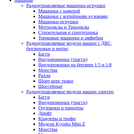
Машины
Радиоуправляемые машинки-игрушки
Машинки с камерой
Машинки с копийными кузовами
Машинки-игрушки
Мотоциклы и Трициклы
Строительная и спецтехника
Трюковые машинки и амфибии
Радиоуправляемые модели машин с ДВС,
бензиновые и нитро
Багги
Внедорожники (трагги)
Внедорожники на бензине 1:5 и 1:8
Монстры
Ралли
Шорт-корс траки
Шоссейные
Радиоуправляемые модели машин электро
Багги
Внедорожники (трагги)
Грузовики и прицепы
Дрифт
Краулеры и трофи
Модели Kyosho Mini-Z
Монстры