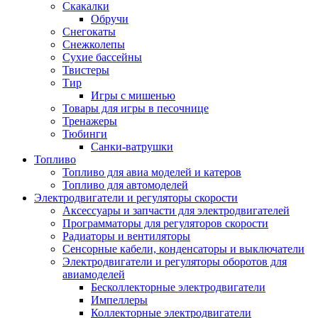
Скакалки
Обручи
Снегокаты
Снежколепы
Сухие бассейны
Твистеры
Тир
Игры с мишенью
Товары для игры в песочнице
Тренажеры
Тюбинги
Санки-ватрушки
Топливо
Топливо для авиа моделей и катеров
Топливо для автомоделей
Электродвигатели и регуляторы скорости
Аксессуары и запчасти для электродвигателей
Программаторы для регуляторов скорости
Радиаторы и вентиляторы
Сенсорные кабели, конденсаторы и выключатели
Электродвигатели и регуляторы оборотов для
авиамоделей
Бесколлекторные электродвигатели
Импеллеры
Коллекторные электродвигатели