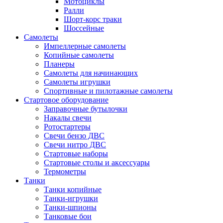
Мотоциклы
Ралли
Шорт-корс траки
Шоссейные
Самолеты
Импеллерные самолеты
Копийные самолеты
Планеры
Самолеты для начинающих
Самолеты игрушки
Спортивные и пилотажные самолеты
Стартовое оборудование
Заправочные бутылочки
Накалы свечи
Ротостартеры
Свечи бензо ДВС
Свечи нитро ДВС
Стартовые наборы
Стартовые столы и аксессуары
Термометры
Танки
Танки копийные
Танки-игрушки
Танки-шпионы
Танковые бои