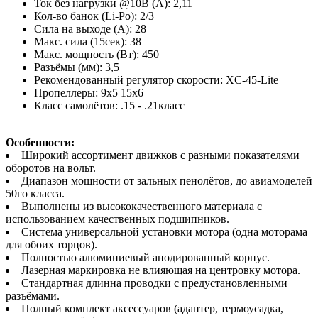
Ток без нагрузки @10В (А): 2,11
Кол-во банок (Li-Po): 2/3
Сила на выходе (A): 28
Макс. сила (15сек): 38
Макс. мощность (Вт): 450
Разъёмы (мм): 3,5
Рекомендованный регулятор скорости: XC-45-Lite
Пропеллеры: 9x5 15x6
Класс самолётов: .15 - .21класс
Особенности:
Широкий ассортимент движков с разными показателями
оборотов на вольт.
Диапазон мощности от зальных пенолётов, до авиамоделей
50го класса.
Выполнены из высококачественного материала с
использованием качественных подшипников.
Система универсальной установки мотора (одна моторама
для обоих торцов).
Полностью алюминиевый анодированный корпус.
Лазерная маркировка не влияющая на центровку мотора.
Стандартная длинна проводки с предустановленными
разъёмами.
Полный комплект аксессуаров (адаптер, термоусадка,