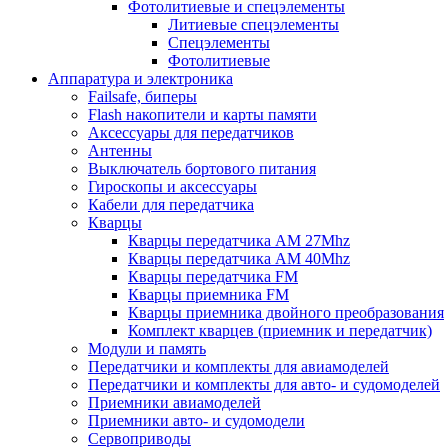
Фотолитиевые и спецэлементы
Литиевые спецэлементы
Спецэлементы
Фотолитиевые
Аппаратура и электроника
Failsafe, биперы
Flash накопители и карты памяти
Аксессуары для передатчиков
Антенны
Выключатель бортового питания
Гироскопы и аксессуары
Кабели для передатчика
Кварцы
Кварцы передатчика AM 27Mhz
Кварцы передатчика AM 40Mhz
Кварцы передатчика FM
Кварцы приемника FM
Кварцы приемника двойного преобразования
Комплект кварцев (приемник и передатчик)
Модули и память
Передатчики и комплекты для авиамоделей
Передатчики и комплекты для авто- и судомоделей
Приемники авиамоделей
Приемники авто- и судомодели
Сервоприводы