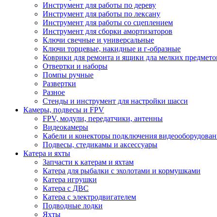
Инструмент для работы по дереву
Инструмент для работы по лексану
Инструмент для работы со сцеплением
Инструмент для сборки амортизаторов
Ключи свечные и универсальные
Ключи торцевые, накидные и г-образные
Коврики для ремонта и ящики дла мелких предмето
Отвертки и наборы
Помпы ручные
Развертки
Разное
Стенды и инструмент для настройки шасси
Камеры, подвесы и FPV
FPV, модули, передатчики, антенны
Видеокамеры
Кабели и конекторы подключения видеооборудован
Подвесы, стедикамы и аксессуары
Катера и яхты
Запчасти к катерам и яхтам
Катера для рыбалки с эхолотами и кормушками
Катера игрушки
Катера с ДВС
Катера с электродвигателем
Подводные лодки
Яхты