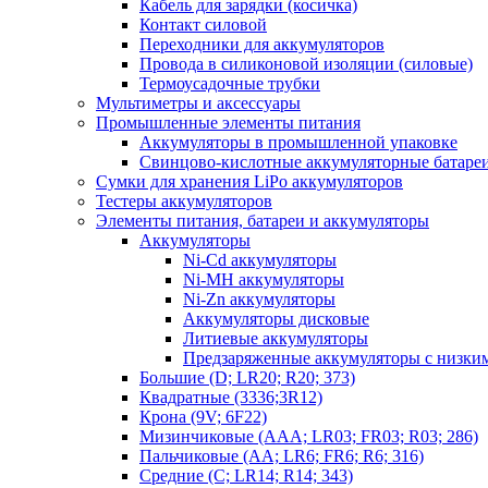
Кабель для зарядки (косичка)
Контакт силовой
Переходники для аккумуляторов
Провода в силиконовой изоляции (силовые)
Термоусадочные трубки
Мультиметры и аксессуары
Промышленные элементы питания
Аккумуляторы в промышленной упаковке
Свинцово-кислотные аккумуляторные батаре
Сумки для хранения LiPo аккумуляторов
Тестеры аккумуляторов
Элементы питания, батареи и аккумуляторы
Аккумуляторы
Ni-Cd аккумуляторы
Ni-MH аккумуляторы
Ni-Zn аккумуляторы
Аккумуляторы дисковые
Литиевые аккумуляторы
Предзаряженные аккумуляторы с низки
Большие (D; LR20; R20; 373)
Квадратные (3336;3R12)
Крона (9V; 6F22)
Мизинчиковые (AAA; LR03; FR03; R03; 286)
Пальчиковые (AA; LR6; FR6; R6; 316)
Средние (C; LR14; R14; 343)