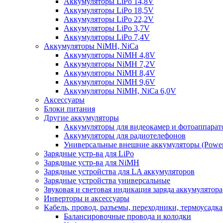
Аккумуляторы LiPo 14,8V
Аккумуляторы LiPo 18,5V
Аккумуляторы LiPo 22,2V
Аккумуляторы LiPo 3,7V
Аккумуляторы LiPo 7,4V
Аккумуляторы NiMH, NiCa
Аккумуляторы NiMH 4,8V
Аккумуляторы NiMH 7,2V
Аккумуляторы NiMH 8,4V
Аккумуляторы NiMH 9,6V
Аккумуляторы NiMH, NiCa 6,0V
Аксессуары
Блоки питания
Другие аккумуляторы
Аккумуляторы для видеокамер и фотоаппарат
Аккумуляторы для радиотелефонов
Универсальные внешние аккумуляторы (Power
Зарядные устр-ва для LiPo
Зарядные устр-ва для NiMH
Зарядные устройства для LA аккумуляторов
Зарядные устройства универсальные
Звуковая и световая индикация заряда аккумулятора
Инверторы и аксессуары
Кабель, провод, разъемы, переходники, термоусадка
Балансировочные провода и колодки