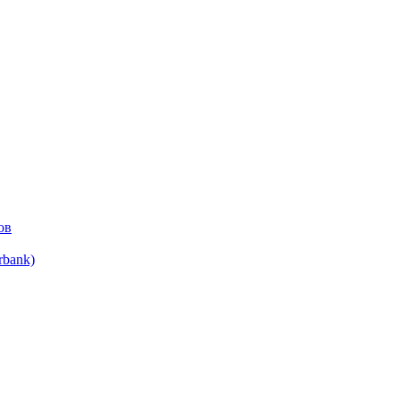
ов
bank)