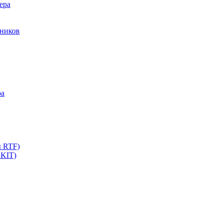
ера
мников
ра
ы RTF)
 KIT)