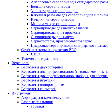
Аналоговые сервоприводы стандартного разм
Большие сервоприводы
Запчасти для сервоприводов
Кабели и разъемы для сервоприводов и прие
Качалки на сервоприводы
Мини и микро сервоприводы
Сервоприводы для выпуска шасси
Сервоприводы для гироскопа
Сервоприводы для паруса
Сервотестеры, программаторы серво
Цифровые сервоприводы стандартного разме
Стабилизаторы напряжения BEC
UBEC
Телеметрия и датчики
Вертолеты
Вертолеты двухроторные
Вертолеты для профессионалов (готовые комплект
Вертолеты для профессионалов (наборы для сборки
Вертолеты игрушки
Вертолеты однороторные
Вертолеты с камерой
Инструмент
Аэрографы и комплектующие
Газовые паяльники
горелки