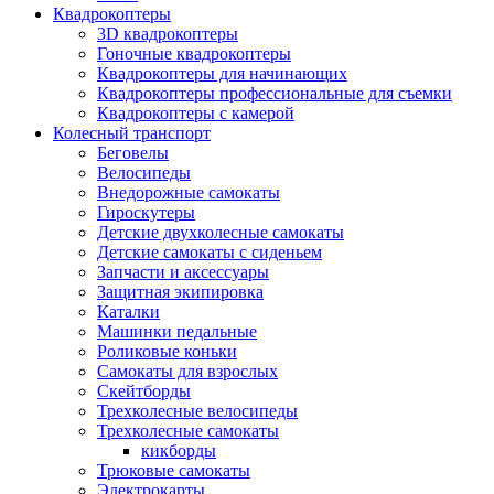
Квадрокоптеры
3D квадрокоптеры
Гоночные квадрокоптеры
Квадрокоптеры для начинающих
Квадрокоптеры профессиональные для съемки
Квадрокоптеры с камерой
Колесный транспорт
Беговелы
Велосипеды
Внедорожные самокаты
Гироскутеры
Детские двухколесные самокаты
Детские самокаты с сиденьем
Запчасти и аксессуары
Защитная экипировка
Каталки
Машинки педальные
Роликовые коньки
Самокаты для взрослых
Скейтборды
Трехколесные велосипеды
Трехколесные самокаты
кикборды
Трюковые самокаты
Электрокарты