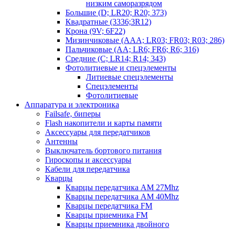
низким саморазрядом
Большие (D; LR20; R20; 373)
Квадратные (3336;3R12)
Крона (9V; 6F22)
Мизинчиковые (AAA; LR03; FR03; R03; 286)
Пальчиковые (AA; LR6; FR6; R6; 316)
Средние (C; LR14; R14; 343)
Фотолитиевые и спецэлементы
Литиевые спецэлементы
Спецэлементы
Фотолитиевые
Аппаратура и электроника
Failsafe, биперы
Flash накопители и карты памяти
Аксессуары для передатчиков
Антенны
Выключатель бортового питания
Гироскопы и аксессуары
Кабели для передатчика
Кварцы
Кварцы передатчика AM 27Mhz
Кварцы передатчика AM 40Mhz
Кварцы передатчика FM
Кварцы приемника FM
Кварцы приемника двойного