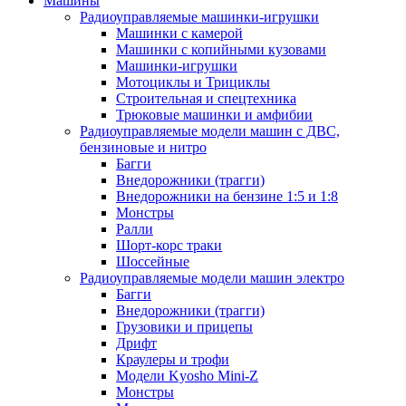
Машины
Радиоуправляемые машинки-игрушки
Машинки с камерой
Машинки с копийными кузовами
Машинки-игрушки
Мотоциклы и Трициклы
Строительная и спецтехника
Трюковые машинки и амфибии
Радиоуправляемые модели машин с ДВС,
бензиновые и нитро
Багги
Внедорожники (трагги)
Внедорожники на бензине 1:5 и 1:8
Монстры
Ралли
Шорт-корс траки
Шоссейные
Радиоуправляемые модели машин электро
Багги
Внедорожники (трагги)
Грузовики и прицепы
Дрифт
Краулеры и трофи
Модели Kyosho Mini-Z
Монстры