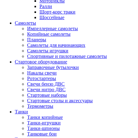
Мотоциклы
Ралли
Шорт-корс траки
Шоссейные
Самолеты
Импеллерные самолеты
Копийные самолеты
Планеры
Самолеты для начинающих
Самолеты игрушки
Спортивные и пилотажные самолеты
Стартовое оборудование
Заправочные бутылочки
Накалы свечи
Ротостартеры
Свечи бензо ДВС
Свечи нитро ДВС
Стартовые наборы
Стартовые столы и аксессуары
Термометры
Танки
Танки копийные
Танки-игрушки
Танки-шпионы
Танковые бои