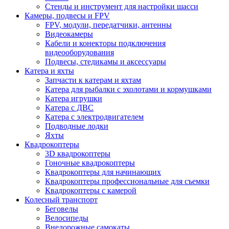
Стенды и инструмент для настройки шасси
Камеры, подвесы и FPV
FPV, модули, передатчики, антенны
Видеокамеры
Кабели и конекторы подключения
видеооборудования
Подвесы, стедикамы и аксессуары
Катера и яхты
Запчасти к катерам и яхтам
Катера для рыбалки с эхолотами и кормушками
Катера игрушки
Катера с ДВС
Катера с электродвигателем
Подводные лодки
Яхты
Квадрокоптеры
3D квадрокоптеры
Гоночные квадрокоптеры
Квадрокоптеры для начинающих
Квадрокоптеры профессиональные для съемки
Квадрокоптеры с камерой
Колесный транспорт
Беговелы
Велосипеды
Внедорожные самокаты