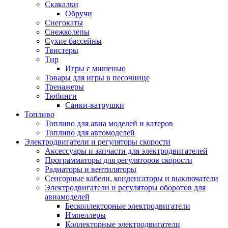
Скакалки
Обручи
Снегокаты
Снежколепы
Сухие бассейны
Твистеры
Тир
Игры с мишенью
Товары для игры в песочнице
Тренажеры
Тюбинги
Санки-ватрушки
Топливо
Топливо для авиа моделей и катеров
Топливо для автомоделей
Электродвигатели и регуляторы скорости
Аксессуары и запчасти для электродвигателей
Программаторы для регуляторов скорости
Радиаторы и вентиляторы
Сенсорные кабели, конденсаторы и выключатели
Электродвигатели и регуляторы оборотов для
авиамоделей
Бесколлекторные электродвигатели
Импеллеры
Коллекторные электродвигатели