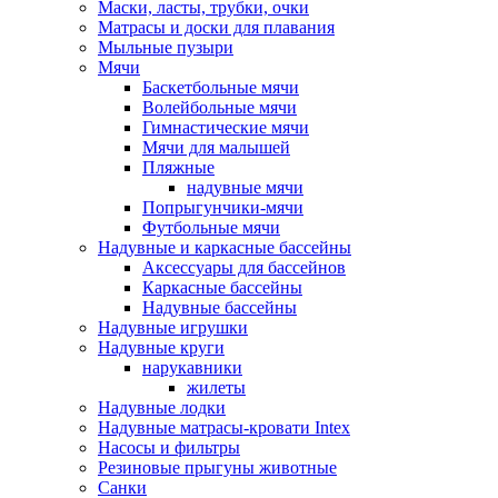
Маски, ласты, трубки, очки
Матрасы и доски для плавания
Мыльные пузыри
Мячи
Баскетбольные мячи
Волейбольные мячи
Гимнастические мячи
Мячи для малышей
Пляжные
надувные мячи
Попрыгунчики-мячи
Футбольные мячи
Надувные и каркасные бассейны
Аксессуары для бассейнов
Каркасные бассейны
Надувные бассейны
Надувные игрушки
Надувные круги
нарукавники
жилеты
Надувные лодки
Надувные матрасы-кровати Intex
Насосы и фильтры
Резиновые прыгуны животные
Санки