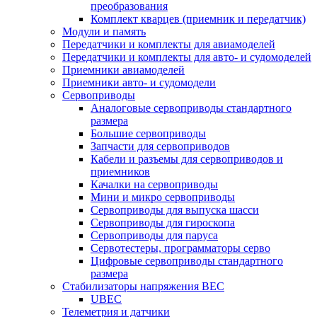
преобразования
Комплект кварцев (приемник и передатчик)
Модули и память
Передатчики и комплекты для авиамоделей
Передатчики и комплекты для авто- и судомоделей
Приемники авиамоделей
Приемники авто- и судомодели
Сервоприводы
Аналоговые сервоприводы стандартного
размера
Большие сервоприводы
Запчасти для сервоприводов
Кабели и разъемы для сервоприводов и
приемников
Качалки на сервоприводы
Мини и микро сервоприводы
Сервоприводы для выпуска шасси
Сервоприводы для гироскопа
Сервоприводы для паруса
Сервотестеры, программаторы серво
Цифровые сервоприводы стандартного
размера
Стабилизаторы напряжения BEC
UBEC
Телеметрия и датчики