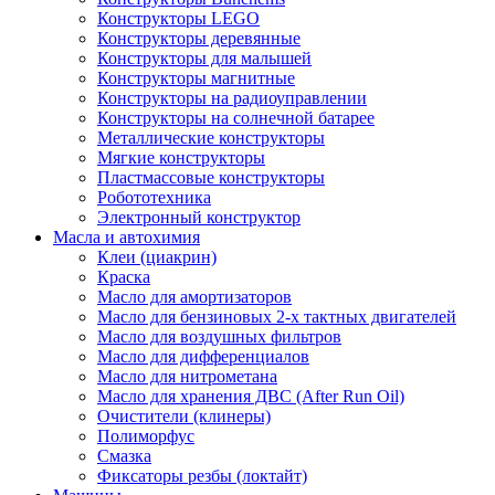
Конструкторы LEGO
Конструкторы деревянные
Конструкторы для малышей
Конструкторы магнитные
Конструкторы на радиоуправлении
Конструкторы на солнечной батарее
Металлические конструкторы
Мягкие конструкторы
Пластмассовые конструкторы
Робототехника
Электронный конструктор
Масла и автохимия
Клеи (циакрин)
Краска
Масло для амортизаторов
Масло для бензиновых 2-х тактных двигателей
Масло для воздушных фильтров
Масло для дифференциалов
Масло для нитрометана
Масло для хранения ДВС (After Run Oil)
Очистители (клинеры)
Полиморфус
Смазка
Фиксаторы резбы (локтайт)