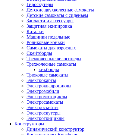
Гироскутеры
Детские двухколесные самокаты
Детские самокаты с сиденьем
Запчасти и аксессуары
Защитная экипировка
Каталки
Машинки педальные
Роликовые коньки
Самокаты для взрослых
Скейтборды
Трехколесные велосипеды
Трехколесные самокаты
кикборды
Трюковые самокаты
Электрокарты
Электроквадроциклы
Электромобили
Электромотоциклы
Электросамокаты
Электроскейты
Электроскутеры
Электротрициклы
Конструкторы
Динамический конструктор
Конструкторы Bunchems