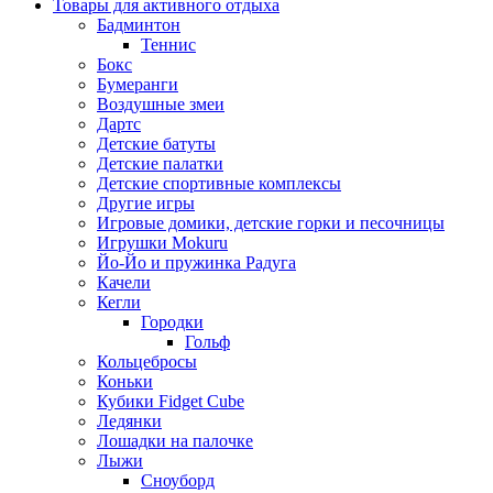
Товары для активного отдыха
Бадминтон
Теннис
Бокс
Бумеранги
Воздушные змеи
Дартс
Детские батуты
Детские палатки
Детские спортивные комплексы
Другие игры
Игровые домики, детские горки и песочницы
Игрушки Mokuru
Йо-Йо и пружинка Радуга
Качели
Кегли
Городки
Гольф
Кольцебросы
Коньки
Кубики Fidget Cube
Ледянки
Лошадки на палочке
Лыжи
Сноуборд