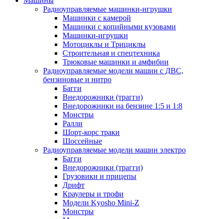
Машины
Радиоуправляемые машинки-игрушки
Машинки с камерой
Машинки с копийными кузовами
Машинки-игрушки
Мотоциклы и Трициклы
Строительная и спецтехника
Трюковые машинки и амфибии
Радиоуправляемые модели машин с ДВС,
бензиновые и нитро
Багги
Внедорожники (трагги)
Внедорожники на бензине 1:5 и 1:8
Монстры
Ралли
Шорт-корс траки
Шоссейные
Радиоуправляемые модели машин электро
Багги
Внедорожники (трагги)
Грузовики и прицепы
Дрифт
Краулеры и трофи
Модели Kyosho Mini-Z
Монстры