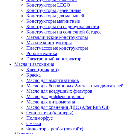
Конструкторы LEGO
Конструкторы деревянные
Конструкторы для малышей
Конструкторы магнитные
Конструкторы на радиоуправлении
Конструкторы на солнечной батарее
Металлические конструкторы
Мягкие конструкторы
Пластмассовые конструкторы
Робототехника
Электронный конструктор
Масла и автохимия
Клеи (циакрин)
Краска
Масло для амортизаторов
Масло для бензиновых 2-х тактных двигателей
Масло для воздушных фильтров
Масло для дифференциалов
Масло для нитрометана
Масло для хранения ДВС (After Run Oil)
Очистители (клинеры)
Полиморфус
Смазка
Фиксаторы резбы (локтайт)