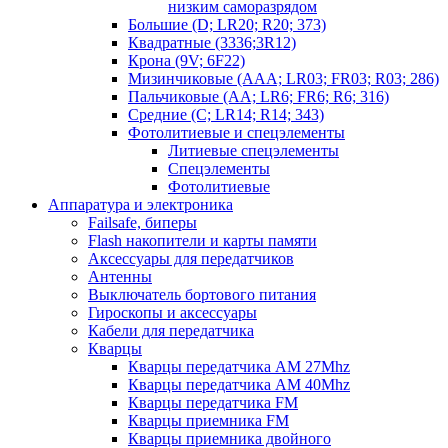
низким саморазрядом
Большие (D; LR20; R20; 373)
Квадратные (3336;3R12)
Крона (9V; 6F22)
Мизинчиковые (AAA; LR03; FR03; R03; 286)
Пальчиковые (AA; LR6; FR6; R6; 316)
Средние (C; LR14; R14; 343)
Фотолитиевые и спецэлементы
Литиевые спецэлементы
Спецэлементы
Фотолитиевые
Аппаратура и электроника
Failsafe, биперы
Flash накопители и карты памяти
Аксессуары для передатчиков
Антенны
Выключатель бортового питания
Гироскопы и аксессуары
Кабели для передатчика
Кварцы
Кварцы передатчика AM 27Mhz
Кварцы передатчика AM 40Mhz
Кварцы передатчика FM
Кварцы приемника FM
Кварцы приемника двойного