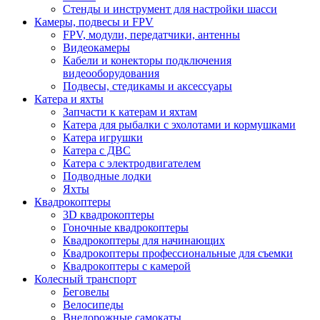
Стенды и инструмент для настройки шасси
Камеры, подвесы и FPV
FPV, модули, передатчики, антенны
Видеокамеры
Кабели и конекторы подключения
видеооборудования
Подвесы, стедикамы и аксессуары
Катера и яхты
Запчасти к катерам и яхтам
Катера для рыбалки с эхолотами и кормушками
Катера игрушки
Катера с ДВС
Катера с электродвигателем
Подводные лодки
Яхты
Квадрокоптеры
3D квадрокоптеры
Гоночные квадрокоптеры
Квадрокоптеры для начинающих
Квадрокоптеры профессиональные для съемки
Квадрокоптеры с камерой
Колесный транспорт
Беговелы
Велосипеды
Внедорожные самокаты