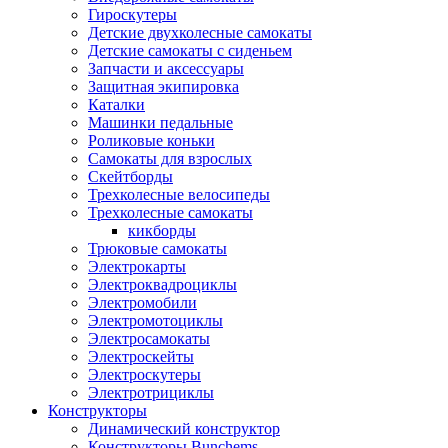
Гироскутеры
Детские двухколесные самокаты
Детские самокаты с сиденьем
Запчасти и аксессуары
Защитная экипировка
Каталки
Машинки педальные
Роликовые коньки
Самокаты для взрослых
Скейтборды
Трехколесные велосипеды
Трехколесные самокаты
кикборды
Трюковые самокаты
Электрокарты
Электроквадроциклы
Электромобили
Электромотоциклы
Электросамокаты
Электроскейты
Электроскутеры
Электротрициклы
Конструкторы
Динамический конструктор
Конструкторы Bunchems