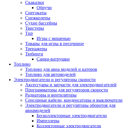
Скакалки
Обручи
Снегокаты
Снежколепы
Сухие бассейны
Твистеры
Тир
Игры с мишенью
Товары для игры в песочнице
Тренажеры
Тюбинги
Санки-ватрушки
Топливо
Топливо для авиа моделей и катеров
Топливо для автомоделей
Электродвигатели и регуляторы скорости
Аксессуары и запчасти для электродвигателей
Программаторы для регуляторов скорости
Радиаторы и вентиляторы
Сенсорные кабели, конденсаторы и выключатели
Электродвигатели и регуляторы оборотов для
авиамоделей
Бесколлекторные электродвигатели
Импеллеры
Коллекторные электродвигатели