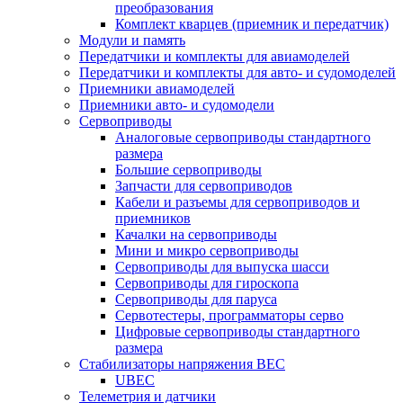
преобразования
Комплект кварцев (приемник и передатчик)
Модули и память
Передатчики и комплекты для авиамоделей
Передатчики и комплекты для авто- и судомоделей
Приемники авиамоделей
Приемники авто- и судомодели
Сервоприводы
Аналоговые сервоприводы стандартного
размера
Большие сервоприводы
Запчасти для сервоприводов
Кабели и разъемы для сервоприводов и
приемников
Качалки на сервоприводы
Мини и микро сервоприводы
Сервоприводы для выпуска шасси
Сервоприводы для гироскопа
Сервоприводы для паруса
Сервотестеры, программаторы серво
Цифровые сервоприводы стандартного
размера
Стабилизаторы напряжения BEC
UBEC
Телеметрия и датчики