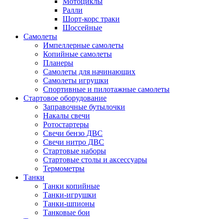
Мотоциклы
Ралли
Шорт-корс траки
Шоссейные
Самолеты
Импеллерные самолеты
Копийные самолеты
Планеры
Самолеты для начинающих
Самолеты игрушки
Спортивные и пилотажные самолеты
Стартовое оборудование
Заправочные бутылочки
Накалы свечи
Ротостартеры
Свечи бензо ДВС
Свечи нитро ДВС
Стартовые наборы
Стартовые столы и аксессуары
Термометры
Танки
Танки копийные
Танки-игрушки
Танки-шпионы
Танковые бои