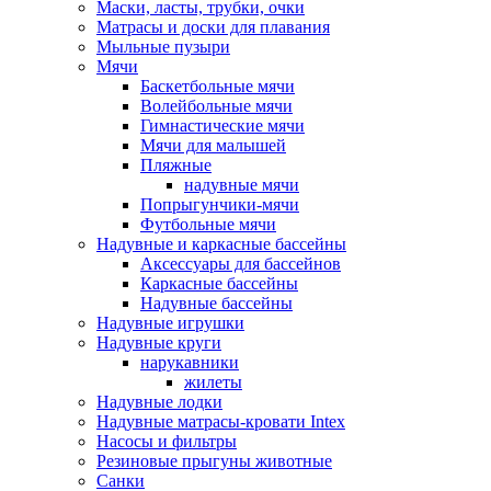
Маски, ласты, трубки, очки
Матрасы и доски для плавания
Мыльные пузыри
Мячи
Баскетбольные мячи
Волейбольные мячи
Гимнастические мячи
Мячи для малышей
Пляжные
надувные мячи
Попрыгунчики-мячи
Футбольные мячи
Надувные и каркасные бассейны
Аксессуары для бассейнов
Каркасные бассейны
Надувные бассейны
Надувные игрушки
Надувные круги
нарукавники
жилеты
Надувные лодки
Надувные матрасы-кровати Intex
Насосы и фильтры
Резиновые прыгуны животные
Санки