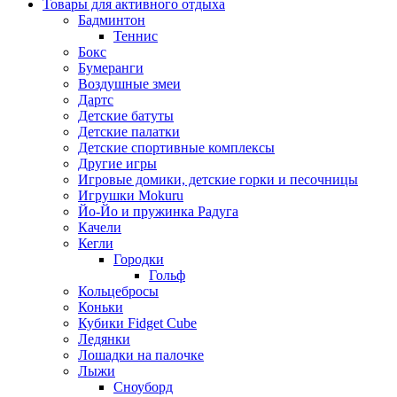
Товары для активного отдыха
Бадминтон
Теннис
Бокс
Бумеранги
Воздушные змеи
Дартс
Детские батуты
Детские палатки
Детские спортивные комплексы
Другие игры
Игровые домики, детские горки и песочницы
Игрушки Mokuru
Йо-Йо и пружинка Радуга
Качели
Кегли
Городки
Гольф
Кольцебросы
Коньки
Кубики Fidget Cube
Ледянки
Лошадки на палочке
Лыжи
Сноуборд