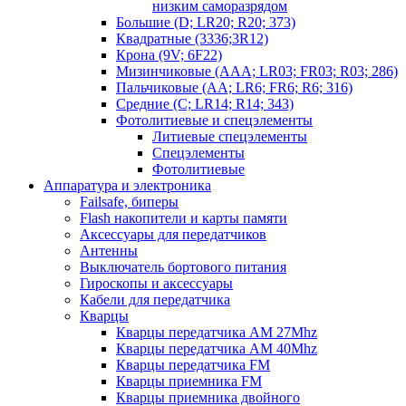
низким саморазрядом
Большие (D; LR20; R20; 373)
Квадратные (3336;3R12)
Крона (9V; 6F22)
Мизинчиковые (AAA; LR03; FR03; R03; 286)
Пальчиковые (AA; LR6; FR6; R6; 316)
Средние (C; LR14; R14; 343)
Фотолитиевые и спецэлементы
Литиевые спецэлементы
Спецэлементы
Фотолитиевые
Аппаратура и электроника
Failsafe, биперы
Flash накопители и карты памяти
Аксессуары для передатчиков
Антенны
Выключатель бортового питания
Гироскопы и аксессуары
Кабели для передатчика
Кварцы
Кварцы передатчика AM 27Mhz
Кварцы передатчика AM 40Mhz
Кварцы передатчика FM
Кварцы приемника FM
Кварцы приемника двойного