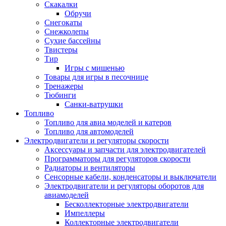
Скакалки
Обручи
Снегокаты
Снежколепы
Сухие бассейны
Твистеры
Тир
Игры с мишенью
Товары для игры в песочнице
Тренажеры
Тюбинги
Санки-ватрушки
Топливо
Топливо для авиа моделей и катеров
Топливо для автомоделей
Электродвигатели и регуляторы скорости
Аксессуары и запчасти для электродвигателей
Программаторы для регуляторов скорости
Радиаторы и вентиляторы
Сенсорные кабели, конденсаторы и выключатели
Электродвигатели и регуляторы оборотов для
авиамоделей
Бесколлекторные электродвигатели
Импеллеры
Коллекторные электродвигатели