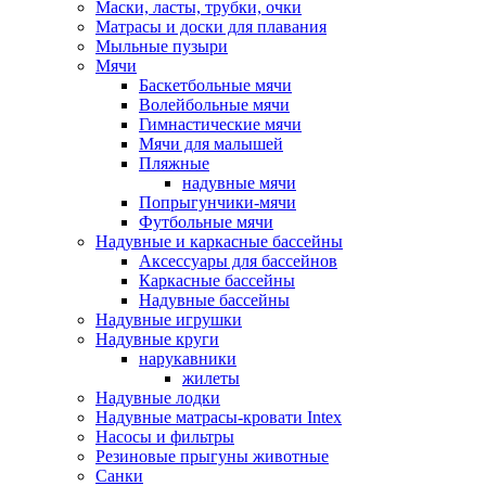
Маски, ласты, трубки, очки
Матрасы и доски для плавания
Мыльные пузыри
Мячи
Баскетбольные мячи
Волейбольные мячи
Гимнастические мячи
Мячи для малышей
Пляжные
надувные мячи
Попрыгунчики-мячи
Футбольные мячи
Надувные и каркасные бассейны
Аксессуары для бассейнов
Каркасные бассейны
Надувные бассейны
Надувные игрушки
Надувные круги
нарукавники
жилеты
Надувные лодки
Надувные матрасы-кровати Intex
Насосы и фильтры
Резиновые прыгуны животные
Санки