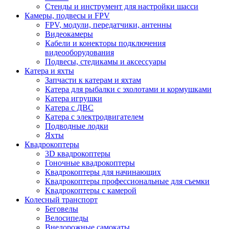
Стенды и инструмент для настройки шасси
Камеры, подвесы и FPV
FPV, модули, передатчики, антенны
Видеокамеры
Кабели и конекторы подключения
видеооборудования
Подвесы, стедикамы и аксессуары
Катера и яхты
Запчасти к катерам и яхтам
Катера для рыбалки с эхолотами и кормушками
Катера игрушки
Катера с ДВС
Катера с электродвигателем
Подводные лодки
Яхты
Квадрокоптеры
3D квадрокоптеры
Гоночные квадрокоптеры
Квадрокоптеры для начинающих
Квадрокоптеры профессиональные для съемки
Квадрокоптеры с камерой
Колесный транспорт
Беговелы
Велосипеды
Внедорожные самокаты