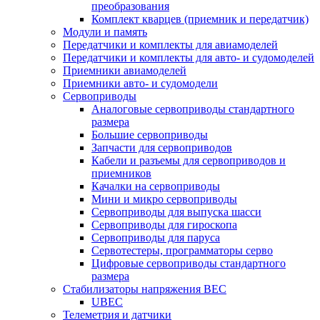
преобразования
Комплект кварцев (приемник и передатчик)
Модули и память
Передатчики и комплекты для авиамоделей
Передатчики и комплекты для авто- и судомоделей
Приемники авиамоделей
Приемники авто- и судомодели
Сервоприводы
Аналоговые сервоприводы стандартного
размера
Большие сервоприводы
Запчасти для сервоприводов
Кабели и разъемы для сервоприводов и
приемников
Качалки на сервоприводы
Мини и микро сервоприводы
Сервоприводы для выпуска шасси
Сервоприводы для гироскопа
Сервоприводы для паруса
Сервотестеры, программаторы серво
Цифровые сервоприводы стандартного
размера
Стабилизаторы напряжения BEC
UBEC
Телеметрия и датчики