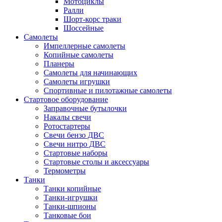
Мотоциклы
Ралли
Шорт-корс траки
Шоссейные
Самолеты
Импеллерные самолеты
Копийные самолеты
Планеры
Самолеты для начинающих
Самолеты игрушки
Спортивные и пилотажные самолеты
Стартовое оборудование
Заправочные бутылочки
Накалы свечи
Ротостартеры
Свечи бензо ДВС
Свечи нитро ДВС
Стартовые наборы
Стартовые столы и аксессуары
Термометры
Танки
Танки копийные
Танки-игрушки
Танки-шпионы
Танковые бои