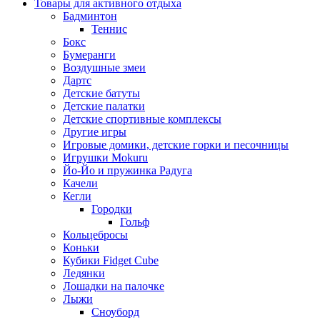
Товары для активного отдыха
Бадминтон
Теннис
Бокс
Бумеранги
Воздушные змеи
Дартс
Детские батуты
Детские палатки
Детские спортивные комплексы
Другие игры
Игровые домики, детские горки и песочницы
Игрушки Mokuru
Йо-Йо и пружинка Радуга
Качели
Кегли
Городки
Гольф
Кольцебросы
Коньки
Кубики Fidget Cube
Ледянки
Лошадки на палочке
Лыжи
Сноуборд