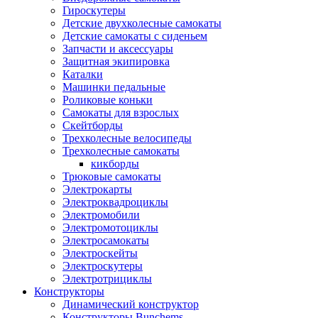
Гироскутеры
Детские двухколесные самокаты
Детские самокаты с сиденьем
Запчасти и аксессуары
Защитная экипировка
Каталки
Машинки педальные
Роликовые коньки
Самокаты для взрослых
Скейтборды
Трехколесные велосипеды
Трехколесные самокаты
кикборды
Трюковые самокаты
Электрокарты
Электроквадроциклы
Электромобили
Электромотоциклы
Электросамокаты
Электроскейты
Электроскутеры
Электротрициклы
Конструкторы
Динамический конструктор
Конструкторы Bunchems