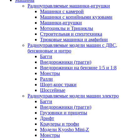
Машины
Радиоуправляемые машинки-игрушки
Машинки с камерой
Машинки с копийными кузовами
Машинки-игрушки
Мотоциклы и Трициклы
Строительная и спецтехника
Трюковые машинки и амфибии
Радиоуправляемые модели машин с ДВС,
бензиновые и нитро
Багги
Внедорожники (трагги)
Внедорожники на бензине 1:5 и 1:8
Монстры
Ралли
Шорт-корс траки
Шоссейные
Радиоуправляемые модели машин электро
Багги
Внедорожники (трагги)
Грузовики и прицепы
Дрифт
Краулеры и трофи
Модели Kyosho Mini-Z
Монстры