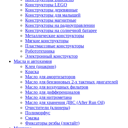
Конструкторы LEGO
Конструкторы деревянные
Конструкторы для малышей
Конструкторы магнитные
Конструкторы на радиоуправлении
Конструкторы на солнечной батарее
Металлические конструкторы
Мягкие конструкторы
Пластмассовые конструкторы
Робототехника
Электронный конструктор
Масла и автохимия
Клеи (циакрин)
Краска
Масло для амортизаторов
Масло для бензиновых 2-х тактных двигателей
Масло для воздушных фильтров
Масло для дифференциалов
Масло для нитрометана
Масло для хранения ДВС (After Run Oil)
Очистители (клинеры)
Полиморфус
Смазка
Фиксаторы резбы (локтайт)