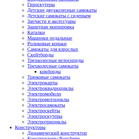
Гироскутеры
Детские двухколесные самокаты
Детские самокаты с сиденьем
Запчасти и аксессуары
Защитная экипировка
Каталки
Машинки педальные
Роликовые коньки
Самокаты для взрослых
Скейтборды
Трехколесные велосипеды
Трехколесные самокаты
кикборды
Трюковые самокаты
Электрокарты
Электроквадроциклы
Электромобили
Электромотоциклы
Электросамокаты
Электроскейты
Электроскутеры
Электротрициклы
Конструкторы
Динамический конструктор
Конструкторы Bunchems