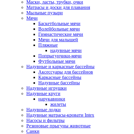
Маски, ласты, трубки, очки
Матрасы и доски для плавания
Мыльные пузыри
Мячи
Баскетбольные мячи
Волейбольные мячи
Гимнастические мячи
Мячи для малышей
Пляжные
надувные мячи
Попрыгунчики-мячи
Футбольные мячи
Надувные и каркасные бассейны
Аксессуары для бассейнов
Каркасные бассейны
Надувные бассейны
Надувные игрушки
Надувные круги
нарукавники
жилеты
Надувные лодки
Надувные матрасы-кровати Intex
Насосы и фильтры
Резиновые прыгуны животные
Санки