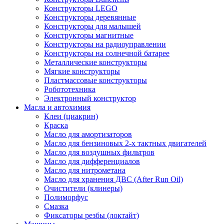
Конструкторы LEGO
Конструкторы деревянные
Конструкторы для малышей
Конструкторы магнитные
Конструкторы на радиоуправлении
Конструкторы на солнечной батарее
Металлические конструкторы
Мягкие конструкторы
Пластмассовые конструкторы
Робототехника
Электронный конструктор
Масла и автохимия
Клеи (циакрин)
Краска
Масло для амортизаторов
Масло для бензиновых 2-х тактных двигателей
Масло для воздушных фильтров
Масло для дифференциалов
Масло для нитрометана
Масло для хранения ДВС (After Run Oil)
Очистители (клинеры)
Полиморфус
Смазка
Фиксаторы резбы (локтайт)