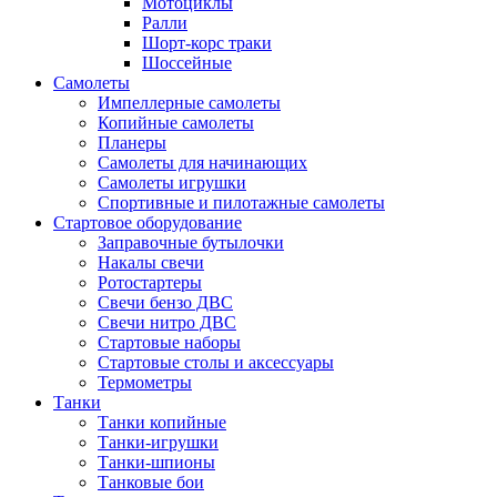
Мотоциклы
Ралли
Шорт-корс траки
Шоссейные
Самолеты
Импеллерные самолеты
Копийные самолеты
Планеры
Самолеты для начинающих
Самолеты игрушки
Спортивные и пилотажные самолеты
Стартовое оборудование
Заправочные бутылочки
Накалы свечи
Ротостартеры
Свечи бензо ДВС
Свечи нитро ДВС
Стартовые наборы
Стартовые столы и аксессуары
Термометры
Танки
Танки копийные
Танки-игрушки
Танки-шпионы
Танковые бои