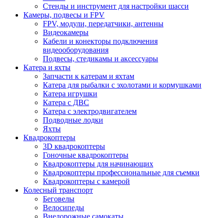
Стенды и инструмент для настройки шасси
Камеры, подвесы и FPV
FPV, модули, передатчики, антенны
Видеокамеры
Кабели и конекторы подключения
видеооборудования
Подвесы, стедикамы и аксессуары
Катера и яхты
Запчасти к катерам и яхтам
Катера для рыбалки с эхолотами и кормушками
Катера игрушки
Катера с ДВС
Катера с электродвигателем
Подводные лодки
Яхты
Квадрокоптеры
3D квадрокоптеры
Гоночные квадрокоптеры
Квадрокоптеры для начинающих
Квадрокоптеры профессиональные для съемки
Квадрокоптеры с камерой
Колесный транспорт
Беговелы
Велосипеды
Внедорожные самокаты