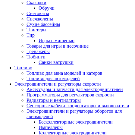
Скакалки
Обручи
Снегокаты
Снежколепы
Сухие бассейны
Твистеры
Тир
Игры с мишенью
Товары для игры в песочнице
Тренажеры
Тюбинги
Санки-ватрушки
Топливо
Топливо для авиа моделей и катеров
Топливо для автомоделей
Электродвигатели и регуляторы скорости
Аксессуары и запчасти для электродвигателей
Программаторы для регуляторов скорости
Радиаторы и вентиляторы
Сенсорные кабели, конденсаторы и выключатели
Электродвигатели и регуляторы оборотов для
авиамоделей
Бесколлекторные электродвигатели
Импеллеры
Коллекторные электродвигатели