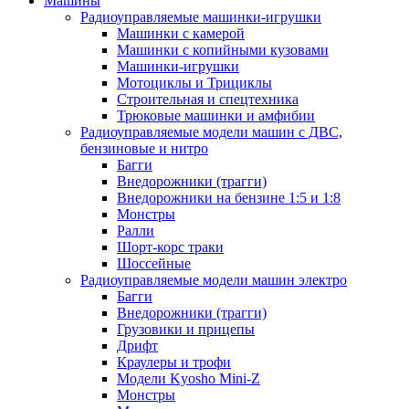
Машины
Радиоуправляемые машинки-игрушки
Машинки с камерой
Машинки с копийными кузовами
Машинки-игрушки
Мотоциклы и Трициклы
Строительная и спецтехника
Трюковые машинки и амфибии
Радиоуправляемые модели машин с ДВС,
бензиновые и нитро
Багги
Внедорожники (трагги)
Внедорожники на бензине 1:5 и 1:8
Монстры
Ралли
Шорт-корс траки
Шоссейные
Радиоуправляемые модели машин электро
Багги
Внедорожники (трагги)
Грузовики и прицепы
Дрифт
Краулеры и трофи
Модели Kyosho Mini-Z
Монстры