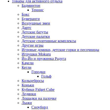
Товары для активного отдыха
Бадминтон
Теннис
Бокс
Бумеранги
Воздушные змеи
Дартс
Детские батуты
Детские палатки
Детские спортивные комплексы
Другие игры
Игровые домики, детские горки и песочницы
Игрушки Mokuru
Йо-Йо и пружинка Радуга
Качели
Кегли
Городки
Гольф
Кольцебросы
Коньки
Кубики Fidget Cube
Ледянки
Лошадки на палочке
Лыжи
Сноуборд