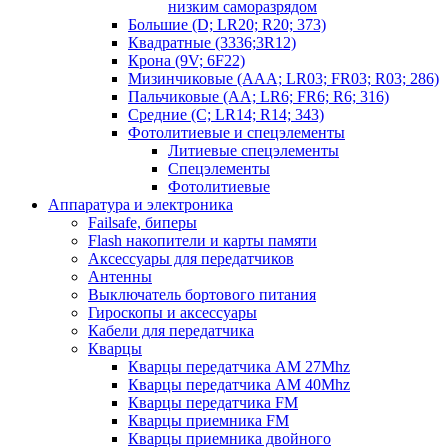
низким саморазрядом
Большие (D; LR20; R20; 373)
Квадратные (3336;3R12)
Крона (9V; 6F22)
Мизинчиковые (AAA; LR03; FR03; R03; 286)
Пальчиковые (AA; LR6; FR6; R6; 316)
Средние (C; LR14; R14; 343)
Фотолитиевые и спецэлементы
Литиевые спецэлементы
Спецэлементы
Фотолитиевые
Аппаратура и электроника
Failsafe, биперы
Flash накопители и карты памяти
Аксессуары для передатчиков
Антенны
Выключатель бортового питания
Гироскопы и аксессуары
Кабели для передатчика
Кварцы
Кварцы передатчика AM 27Mhz
Кварцы передатчика AM 40Mhz
Кварцы передатчика FM
Кварцы приемника FM
Кварцы приемника двойного