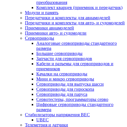
преобразования
Комплект кварцев (приемник и передатчик)
Модули и память
Передатчики и комплекты для авиамоделей
Передатчики и комплекты для авто- и судомоделей
Приемники авиамоделей
Приемники авто- и судомодели
Сервоприводы
Аналоговые сервоприводы стандартного
размера
Большие сервоприводы
Запчасти для сервоприводов
Кабели и разъемы для сервоприводов и
приемников
Качалки на сервоприводы
Мини и микро сервоприводы
Сервоприводы для выпуска шасси
Сервоприводы для гироскопа
Сервоприводы для паруса
Сервотестеры, программаторы серво
Цифровые сервоприводы стандартного
размера
Стабилизаторы напряжения BEC
UBEC
Телеметрия и датчики