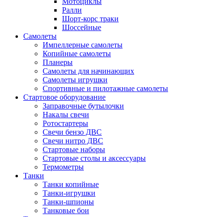
Мотоциклы
Ралли
Шорт-корс траки
Шоссейные
Самолеты
Импеллерные самолеты
Копийные самолеты
Планеры
Самолеты для начинающих
Самолеты игрушки
Спортивные и пилотажные самолеты
Стартовое оборудование
Заправочные бутылочки
Накалы свечи
Ротостартеры
Свечи бензо ДВС
Свечи нитро ДВС
Стартовые наборы
Стартовые столы и аксессуары
Термометры
Танки
Танки копийные
Танки-игрушки
Танки-шпионы
Танковые бои