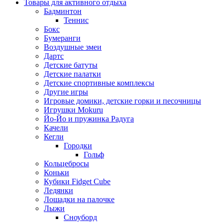
Товары для активного отдыха
Бадминтон
Теннис
Бокс
Бумеранги
Воздушные змеи
Дартс
Детские батуты
Детские палатки
Детские спортивные комплексы
Другие игры
Игровые домики, детские горки и песочницы
Игрушки Mokuru
Йо-Йо и пружинка Радуга
Качели
Кегли
Городки
Гольф
Кольцебросы
Коньки
Кубики Fidget Cube
Ледянки
Лошадки на палочке
Лыжи
Сноуборд