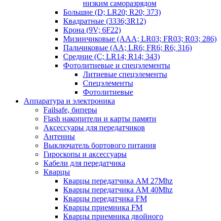
низким саморазрядом
Большие (D; LR20; R20; 373)
Квадратные (3336;3R12)
Крона (9V; 6F22)
Мизинчиковые (AAA; LR03; FR03; R03; 286)
Пальчиковые (AA; LR6; FR6; R6; 316)
Средние (C; LR14; R14; 343)
Фотолитиевые и спецэлементы
Литиевые спецэлементы
Спецэлементы
Фотолитиевые
Аппаратура и электроника
Failsafe, биперы
Flash накопители и карты памяти
Аксессуары для передатчиков
Антенны
Выключатель бортового питания
Гироскопы и аксессуары
Кабели для передатчика
Кварцы
Кварцы передатчика AM 27Mhz
Кварцы передатчика AM 40Mhz
Кварцы передатчика FM
Кварцы приемника FM
Кварцы приемника двойного