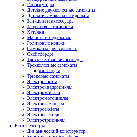
Гироскутеры
Детские двухколесные самокаты
Детские самокаты с сиденьем
Запчасти и аксессуары
Защитная экипировка
Каталки
Машинки педальные
Роликовые коньки
Самокаты для взрослых
Скейтборды
Трехколесные велосипеды
Трехколесные самокаты
кикборды
Трюковые самокаты
Электрокарты
Электроквадроциклы
Электромобили
Электромотоциклы
Электросамокаты
Электроскейты
Электроскутеры
Электротрициклы
Конструкторы
Динамический конструктор
Конструкторы Bunchems