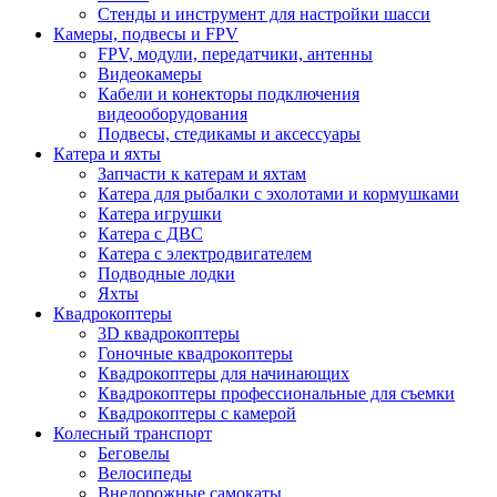
Стенды и инструмент для настройки шасси
Камеры, подвесы и FPV
FPV, модули, передатчики, антенны
Видеокамеры
Кабели и конекторы подключения
видеооборудования
Подвесы, стедикамы и аксессуары
Катера и яхты
Запчасти к катерам и яхтам
Катера для рыбалки с эхолотами и кормушками
Катера игрушки
Катера с ДВС
Катера с электродвигателем
Подводные лодки
Яхты
Квадрокоптеры
3D квадрокоптеры
Гоночные квадрокоптеры
Квадрокоптеры для начинающих
Квадрокоптеры профессиональные для съемки
Квадрокоптеры с камерой
Колесный транспорт
Беговелы
Велосипеды
Внедорожные самокаты