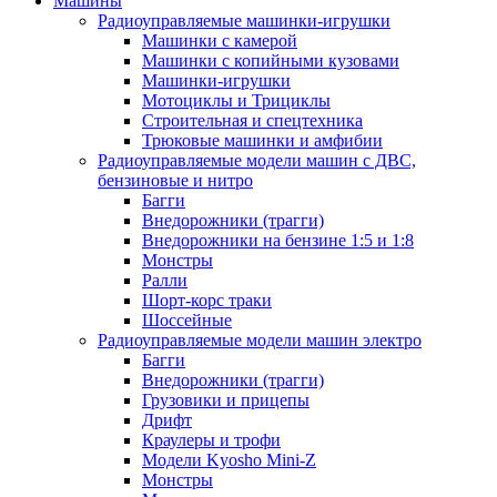
Машины
Радиоуправляемые машинки-игрушки
Машинки с камерой
Машинки с копийными кузовами
Машинки-игрушки
Мотоциклы и Трициклы
Строительная и спецтехника
Трюковые машинки и амфибии
Радиоуправляемые модели машин с ДВС,
бензиновые и нитро
Багги
Внедорожники (трагги)
Внедорожники на бензине 1:5 и 1:8
Монстры
Ралли
Шорт-корс траки
Шоссейные
Радиоуправляемые модели машин электро
Багги
Внедорожники (трагги)
Грузовики и прицепы
Дрифт
Краулеры и трофи
Модели Kyosho Mini-Z
Монстры