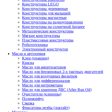
Конструкторы LEGO
Конструкторы деревянные
Конструкторы для малышей
Конструкторы магнитные
Конструкторы на радиоуправлении
Конструкторы на солнечной батарее
Металлические конструкторы
Мягкие конструкторы
Пластмассовые конструкторы
Робототехника
Электронный конструктор
Масла и автохимия
Клеи (циакрин)
Краска
Масло для амортизаторов
Масло для бензиновых 2-х тактных двигателей
Масло для воздушных фильтров
Масло для дифференциалов
Масло для нитрометана
Масло для хранения ДВС (After Run Oil)
Очистители (клинеры)
Полиморфус
Смазка
Фиксаторы резбы (локтайт)