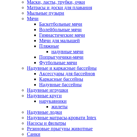
Маски, ласты, трубки, очки
Матрасы и доски для плавания
Мыльные пузыри
Мячи
Баскетбольные мячи
Волейбольные мячи
Гимнастические мячи
Мячи для малышей
Пляжные
надувные мячи
Попрыгунчики-мячи
Футбольные мячи
Надувные и каркасные бассейны
Аксессуары для бассейнов
Каркасные бассейны
Надувные бассейны
Надувные игрушки
Надувные круги
нарукавники
жилеты
Надувные лодки
Надувные матрасы-кровати Intex
Насосы и фильтры
Резиновые прыгуны животные
Санки