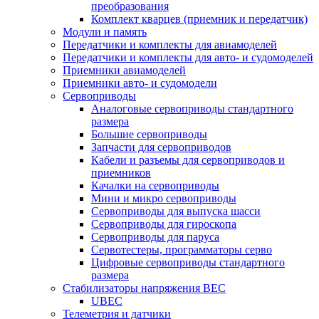
преобразования
Комплект кварцев (приемник и передатчик)
Модули и память
Передатчики и комплекты для авиамоделей
Передатчики и комплекты для авто- и судомоделей
Приемники авиамоделей
Приемники авто- и судомодели
Сервоприводы
Аналоговые сервоприводы стандартного
размера
Большие сервоприводы
Запчасти для сервоприводов
Кабели и разъемы для сервоприводов и
приемников
Качалки на сервоприводы
Мини и микро сервоприводы
Сервоприводы для выпуска шасси
Сервоприводы для гироскопа
Сервоприводы для паруса
Сервотестеры, программаторы серво
Цифровые сервоприводы стандартного
размера
Стабилизаторы напряжения BEC
UBEC
Телеметрия и датчики