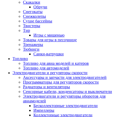
Скакалки
Обручи
Снегокаты
Снежколепы
Сухие бассейны
Твистеры
Тир
Игры с мишенью
Товары для игры в песочнице
Тренажеры
Тюбинги
Санки-ватрушки
Топливо
Топливо для авиа моделей и катеров
Топливо для автомоделей
Электродвигатели и регуляторы скорости
Аксессуары и запчасти для электродвигателей
Программаторы для регуляторов скорости
Радиаторы и вентиляторы
Сенсорные кабели, конденсаторы и выключатели
Электродвигатели и регуляторы оборотов для
авиамоделей
Бесколлекторные электродвигатели
Импеллеры
Коллекторные электродвигатели