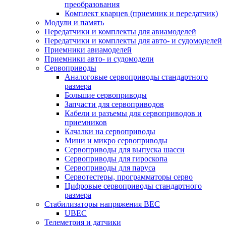
преобразования
Комплект кварцев (приемник и передатчик)
Модули и память
Передатчики и комплекты для авиамоделей
Передатчики и комплекты для авто- и судомоделей
Приемники авиамоделей
Приемники авто- и судомодели
Сервоприводы
Аналоговые сервоприводы стандартного
размера
Большие сервоприводы
Запчасти для сервоприводов
Кабели и разъемы для сервоприводов и
приемников
Качалки на сервоприводы
Мини и микро сервоприводы
Сервоприводы для выпуска шасси
Сервоприводы для гироскопа
Сервоприводы для паруса
Сервотестеры, программаторы серво
Цифровые сервоприводы стандартного
размера
Стабилизаторы напряжения BEC
UBEC
Телеметрия и датчики