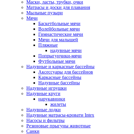
Маски, ласты, трубки, очки
Матрасы и доски для плавания
Мыльные пузыри
Мячи
Баскетбольные мячи
Волейбольные мячи
Гимнастические мячи
Мячи для малышей
Пляжные
надувные мячи
Попрыгунчики-мячи
Футбольные мячи
Надувные и каркасные бассейны
Аксессуары для бассейнов
Каркасные бассейны
Надувные бассейны
Надувные игрушки
Надувные круги
нарукавники
жилеты
Надувные лодки
Надувные матрасы-кровати Intex
Насосы и фильтры
Резиновые прыгуны животные
Санки