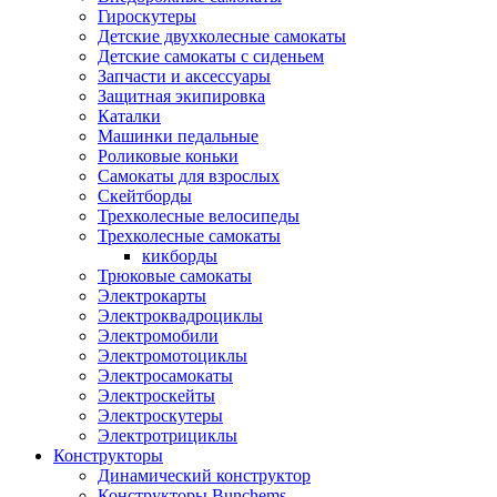
Гироскутеры
Детские двухколесные самокаты
Детские самокаты с сиденьем
Запчасти и аксессуары
Защитная экипировка
Каталки
Машинки педальные
Роликовые коньки
Самокаты для взрослых
Скейтборды
Трехколесные велосипеды
Трехколесные самокаты
кикборды
Трюковые самокаты
Электрокарты
Электроквадроциклы
Электромобили
Электромотоциклы
Электросамокаты
Электроскейты
Электроскутеры
Электротрициклы
Конструкторы
Динамический конструктор
Конструкторы Bunchems