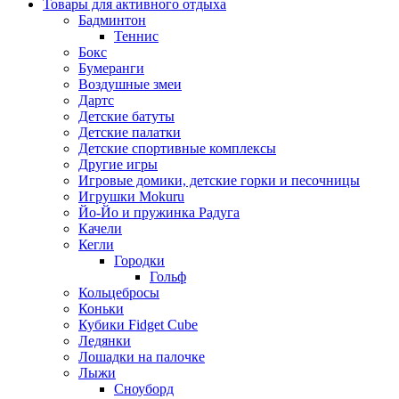
Товары для активного отдыха
Бадминтон
Теннис
Бокс
Бумеранги
Воздушные змеи
Дартс
Детские батуты
Детские палатки
Детские спортивные комплексы
Другие игры
Игровые домики, детские горки и песочницы
Игрушки Mokuru
Йо-Йо и пружинка Радуга
Качели
Кегли
Городки
Гольф
Кольцебросы
Коньки
Кубики Fidget Cube
Ледянки
Лошадки на палочке
Лыжи
Сноуборд