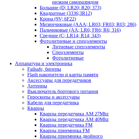
низким саморазрядом
Большие (D; LR20; R20; 373)
Квадратные (3336;3R12)
Крона (9V; 6F22)
Мизинчиковые (AAA; LR03; FR03; R03; 286)
Пальчиковые (AA; LR6; FR6; R6; 316)
Средние (C; LR14; R14; 343)
Фотолитиевые и спецэлементы
Литиевые спецэлементы
Спецэлементы
Фотолитиевые
Аппаратура и электроника
Failsafe, биперы
Flash накопители и карты памяти
Аксессуары для передатчиков
Антенны
Выключатель бортового питания
Гироскопы и аксессуары
Кабели для передатчика
Кварцы
Кварцы передатчика AM 27Mhz
Кварцы передатчика AM 40Mhz
Кварцы передатчика FM
Кварцы приемника FM
Кварцы приемника двойного