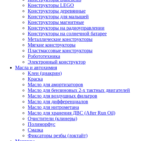
Конструкторы LEGO
Конструкторы деревянные
Конструкторы для малышей
Конструкторы магнитные
Конструкторы на радиоуправлении
Конструкторы на солнечной батарее
Металлические конструкторы
Мягкие конструкторы
Пластмассовые конструкторы
Робототехника
Электронный конструктор
Масла и автохимия
Клеи (циакрин)
Краска
Масло для амортизаторов
Масло для бензиновых 2-х тактных двигателей
Масло для воздушных фильтров
Масло для дифференциалов
Масло для нитрометана
Масло для хранения ДВС (After Run Oil)
Очистители (клинеры)
Полиморфус
Смазка
Фиксаторы резбы (локтайт)