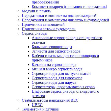
преобразования
Комплект кварцев (приемник и передатчик)
Модули и память
Передатчики и комплекты для авиамоделей
Передатчики и комплекты для авто- и судомоделей
Приемники авиамоделей
Приемники авто- и судомодели
Сервоприводы
Аналоговые сервоприводы стандартного
размера
Большие сервоприводы
Запчасти для сервоприводов
Кабели и разъемы для сервоприводов и
приемников
Качалки на сервоприводы
Мини и микро сервоприводы
Сервоприводы для выпуска шасси
Сервоприводы для гироскопа
Сервоприводы для паруса
Сервотестеры, программаторы серво
Цифровые сервоприводы стандартного
размера
Стабилизаторы напряжения BEC
UBEC
Телеметрия и датчики