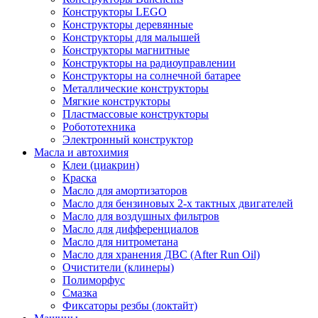
Конструкторы LEGO
Конструкторы деревянные
Конструкторы для малышей
Конструкторы магнитные
Конструкторы на радиоуправлении
Конструкторы на солнечной батарее
Металлические конструкторы
Мягкие конструкторы
Пластмассовые конструкторы
Робототехника
Электронный конструктор
Масла и автохимия
Клеи (циакрин)
Краска
Масло для амортизаторов
Масло для бензиновых 2-х тактных двигателей
Масло для воздушных фильтров
Масло для дифференциалов
Масло для нитрометана
Масло для хранения ДВС (After Run Oil)
Очистители (клинеры)
Полиморфус
Смазка
Фиксаторы резбы (локтайт)