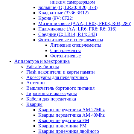
низким саморазрядом
Большие (D; LR20; R20; 373)
Квадратные (3336;3R12)
Крона (9V; 6F22)
Мизинчиковые (AAA; LR03; FR03; R03; 286)
Пальчиковые (AA; LR6; FR6; R6; 316)
Средние (C; LR14; R14; 343)
Фотолитиевые и спецэлементы
Литиевые спецэлементы
Спецэлементы
Фотолитиевые
Аппаратура и электроника
Failsafe, биперы
Flash накопители и карты памяти
Аксессуары для передатчиков
Антенны
Выключатель бортового питания
Гироскопы и аксессуары
Кабели для передатчика
Кварцы
Кварцы передатчика AM 27Mhz
Кварцы передатчика AM 40Mhz
Кварцы передатчика FM
Кварцы приемника FM
Кварцы приемника двойного