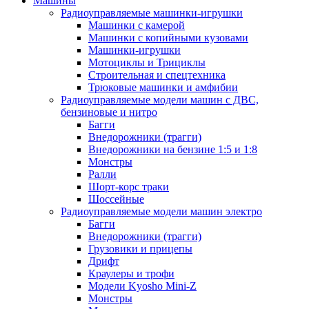
Машины
Радиоуправляемые машинки-игрушки
Машинки с камерой
Машинки с копийными кузовами
Машинки-игрушки
Мотоциклы и Трициклы
Строительная и спецтехника
Трюковые машинки и амфибии
Радиоуправляемые модели машин с ДВС,
бензиновые и нитро
Багги
Внедорожники (трагги)
Внедорожники на бензине 1:5 и 1:8
Монстры
Ралли
Шорт-корс траки
Шоссейные
Радиоуправляемые модели машин электро
Багги
Внедорожники (трагги)
Грузовики и прицепы
Дрифт
Краулеры и трофи
Модели Kyosho Mini-Z
Монстры