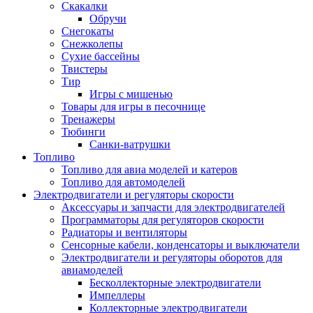
Скакалки
Обручи
Снегокаты
Снежколепы
Сухие бассейны
Твистеры
Тир
Игры с мишенью
Товары для игры в песочнице
Тренажеры
Тюбинги
Санки-ватрушки
Топливо
Топливо для авиа моделей и катеров
Топливо для автомоделей
Электродвигатели и регуляторы скорости
Аксессуары и запчасти для электродвигателей
Программаторы для регуляторов скорости
Радиаторы и вентиляторы
Сенсорные кабели, конденсаторы и выключатели
Электродвигатели и регуляторы оборотов для
авиамоделей
Бесколлекторные электродвигатели
Импеллеры
Коллекторные электродвигатели