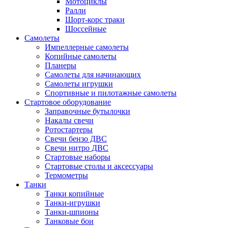
Мотоциклы
Ралли
Шорт-корс траки
Шоссейные
Самолеты
Импеллерные самолеты
Копийные самолеты
Планеры
Самолеты для начинающих
Самолеты игрушки
Спортивные и пилотажные самолеты
Стартовое оборудование
Заправочные бутылочки
Накалы свечи
Ротостартеры
Свечи бензо ДВС
Свечи нитро ДВС
Стартовые наборы
Стартовые столы и аксессуары
Термометры
Танки
Танки копийные
Танки-игрушки
Танки-шпионы
Танковые бои