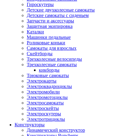
Гироскутеры
Детские двухколесные самокаты
Детские самокаты с сиденьем
Запчасти и аксессуары
Защитная экипировка
Каталки
Машинки педальные
Роликовые коньки
Самокаты для взрослых
Скейтборды
Трехколесные велосипеды
Трехколесные самокаты
кикборды
Трюковые самокаты
Электрокарты
Электроквадроциклы
Электромобили
Электромотоциклы
Электросамокаты
Электроскейты
Электроскутеры
Электротрициклы
Конструкторы
Динамический конструктор
Конструкторы Bunchems