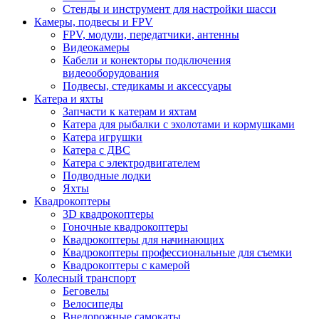
Стенды и инструмент для настройки шасси
Камеры, подвесы и FPV
FPV, модули, передатчики, антенны
Видеокамеры
Кабели и конекторы подключения
видеооборудования
Подвесы, стедикамы и аксессуары
Катера и яхты
Запчасти к катерам и яхтам
Катера для рыбалки с эхолотами и кормушками
Катера игрушки
Катера с ДВС
Катера с электродвигателем
Подводные лодки
Яхты
Квадрокоптеры
3D квадрокоптеры
Гоночные квадрокоптеры
Квадрокоптеры для начинающих
Квадрокоптеры профессиональные для съемки
Квадрокоптеры с камерой
Колесный транспорт
Беговелы
Велосипеды
Внедорожные самокаты