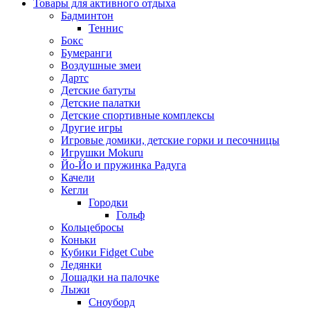
Товары для активного отдыха
Бадминтон
Теннис
Бокс
Бумеранги
Воздушные змеи
Дартс
Детские батуты
Детские палатки
Детские спортивные комплексы
Другие игры
Игровые домики, детские горки и песочницы
Игрушки Mokuru
Йо-Йо и пружинка Радуга
Качели
Кегли
Городки
Гольф
Кольцебросы
Коньки
Кубики Fidget Cube
Ледянки
Лошадки на палочке
Лыжи
Сноуборд