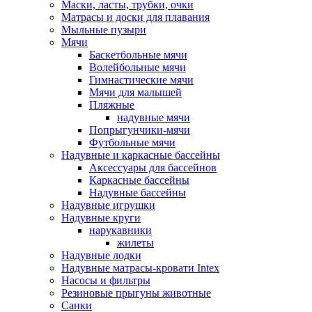
Маски, ласты, трубки, очки
Матрасы и доски для плавания
Мыльные пузыри
Мячи
Баскетбольные мячи
Волейбольные мячи
Гимнастические мячи
Мячи для малышей
Пляжные
надувные мячи
Попрыгунчики-мячи
Футбольные мячи
Надувные и каркасные бассейны
Аксессуары для бассейнов
Каркасные бассейны
Надувные бассейны
Надувные игрушки
Надувные круги
нарукавники
жилеты
Надувные лодки
Надувные матрасы-кровати Intex
Насосы и фильтры
Резиновые прыгуны животные
Санки