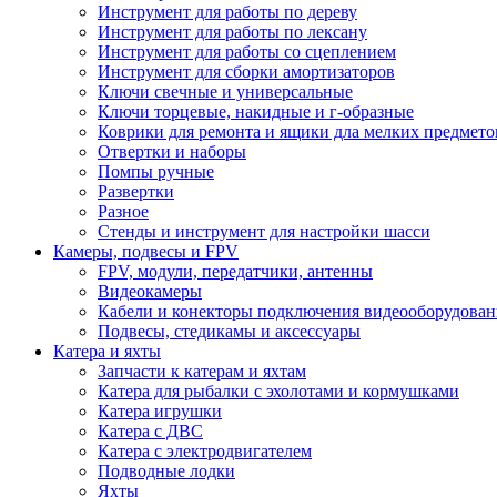
Инструмент для работы по дереву
Инструмент для работы по лексану
Инструмент для работы со сцеплением
Инструмент для сборки амортизаторов
Ключи свечные и универсальные
Ключи торцевые, накидные и г-образные
Коврики для ремонта и ящики дла мелких предмето
Отвертки и наборы
Помпы ручные
Развертки
Разное
Стенды и инструмент для настройки шасси
Камеры, подвесы и FPV
FPV, модули, передатчики, антенны
Видеокамеры
Кабели и конекторы подключения видеооборудован
Подвесы, стедикамы и аксессуары
Катера и яхты
Запчасти к катерам и яхтам
Катера для рыбалки с эхолотами и кормушками
Катера игрушки
Катера с ДВС
Катера с электродвигателем
Подводные лодки
Яхты