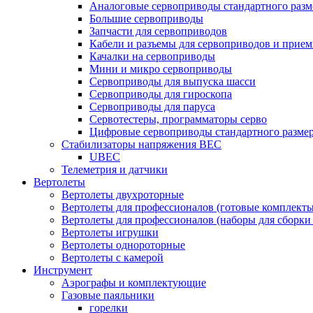
Аналоговые сервоприводы стандартного разм
Большие сервоприводы
Запчасти для сервоприводов
Кабели и разъемы для сервоприводов и прие
Качалки на сервоприводы
Мини и микро сервоприводы
Сервоприводы для выпуска шасси
Сервоприводы для гироскопа
Сервоприводы для паруса
Сервотестеры, программаторы серво
Цифровые сервоприводы стандартного разме
Стабилизаторы напряжения BEC
UBEC
Телеметрия и датчики
Вертолеты
Вертолеты двухроторные
Вертолеты для профессионалов (готовые комплект
Вертолеты для профессионалов (наборы для сборки
Вертолеты игрушки
Вертолеты однороторные
Вертолеты с камерой
Инструмент
Аэрографы и комплектующие
Газовые паяльники
горелки