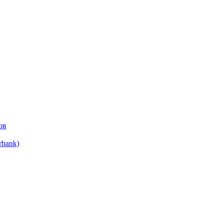
ов
bank)