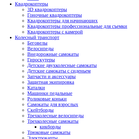
Квадрокоптеры
3D квадрокоптеры
Гоночные квадрокоптеры
Квадрокоптеры для начинающих
Квадрокоптеры профессиональные для съемки
Квадрокоптеры с камерой
Колесный транспорт
Беговелы
Велосипеды
Внедорожные самокаты
Гироскутеры
Детские двухколесные самокаты
Детские самокаты с сиденьем
Запчасти и аксессуары
Защитная экипировка
Каталки
Машинки педальные
Роликовые коньки
Самокаты для взрослых
Скейтборды
Трехколесные велосипеды
Трехколесные самокаты
кикборды
Трюковые самокаты
Электрокарты