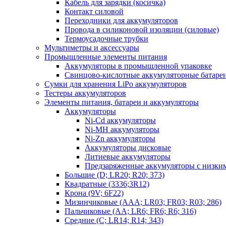
Кабель для зарядки (косичка)
Контакт силовой
Переходники для аккумуляторов
Провода в силиконовой изоляции (силовые)
Термоусадочные трубки
Мультиметры и аксессуары
Промышленные элементы питания
Аккумуляторы в промышленной упаковке
Свинцово-кислотные аккумуляторные батаре
Сумки для хранения LiPo аккумуляторов
Тестеры аккумуляторов
Элементы питания, батареи и аккумуляторы
Аккумуляторы
Ni-Cd аккумуляторы
Ni-MH аккумуляторы
Ni-Zn аккумуляторы
Аккумуляторы дисковые
Литиевые аккумуляторы
Предзаряженные аккумуляторы с низки
Большие (D; LR20; R20; 373)
Квадратные (3336;3R12)
Крона (9V; 6F22)
Мизинчиковые (AAA; LR03; FR03; R03; 286)
Пальчиковые (AA; LR6; FR6; R6; 316)
Средние (C; LR14; R14; 343)