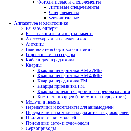
Фотолитиевые и спецэлементы
Литиевые спецэлементы
Спецэлементы
Фотолитиевые
Аппаратура и электроника
Failsafe, биперы
Flash накопители и карты памяти
Аксессуары для передатчиков
Антенны
Выключатель бортового питания
Гироскопы и аксессуары
Кабели для передатчика
Кварцы
Кварцы передатчика AM 27Mhz
Кварцы передатчика AM 40Mhz
Кварцы передатчика FM
Кварцы приемника FM
Кварцы приемника двойного преобразования
Комплект кварцев (приемник и передатчик)
Модули и память
Передатчики и комплекты для авиамоделей
Передатчики и комплекты для авто- и судомоделей
Приемники авиамоделей
Приемники авто- и судомодели
Сервоприводы