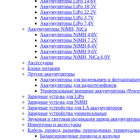
Аккумуляторы LiPo 14,8V
Аккумуляторы LiPo 18,5V
Аккумуляторы LiPo 22,2V
Аккумуляторы LiPo 3,7V
Аккумуляторы LiPo 7,4V
Аккумуляторы NiMH, NiCa
Аккумуляторы NiMH 4,8V
Аккумуляторы NiMH 7,2V
Аккумуляторы NiMH 8,4V
Аккумуляторы NiMH 9,6V
Аккумуляторы NiMH, NiCa 6,0V
Аксессуары
Блоки питания
Другие аккумуляторы
Аккумуляторы для видеокамер и фотоаппарат
Аккумуляторы для радиотелефонов
Универсальные внешние аккумуляторы (Power
Зарядные устр-ва для LiPo
Зарядные устр-ва для NiMH
Зарядные устройства для LA аккумуляторов
Зарядные устройства универсальные
Звуковая и световая индикация заряда аккумулятора
Инверторы и аксессуары
Кабель, провод, разъемы, переходники, термоусадка
Балансировочные провода и колодки