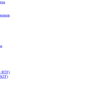
ера
мников
ра
ы RTF)
 KIT)