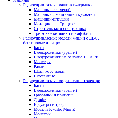
Машины
Радиоуправляемые машинки-игрушки
Машинки с камерой
Машинки с копийными кузовами
Машинки-игрушки
Мотоциклы и Трициклы
Строительная и спецтехника
Трюковые машинки и амфибии
Радиоуправляемые модели машин с ДВС,
бензиновые и нитро
Багги
Внедорожники (трагги)
Внедорожники на бензине 1:5 и 1:8
Монстры
Ралли
Шорт-корс траки
Шоссейные
Радиоуправляемые модели машин электро
Багги
Внедорожники (трагги)
Грузовики и прицепы
Дрифт
Краулеры и трофи
Модели Kyosho Mini-Z
Монстры