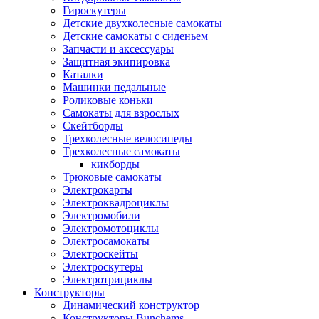
Гироскутеры
Детские двухколесные самокаты
Детские самокаты с сиденьем
Запчасти и аксессуары
Защитная экипировка
Каталки
Машинки педальные
Роликовые коньки
Самокаты для взрослых
Скейтборды
Трехколесные велосипеды
Трехколесные самокаты
кикборды
Трюковые самокаты
Электрокарты
Электроквадроциклы
Электромобили
Электромотоциклы
Электросамокаты
Электроскейты
Электроскутеры
Электротрициклы
Конструкторы
Динамический конструктор
Конструкторы Bunchems