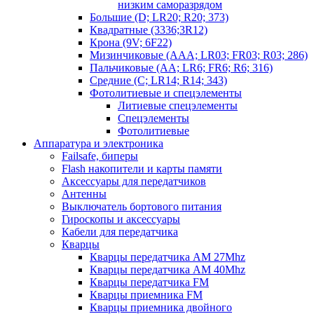
низким саморазрядом
Большие (D; LR20; R20; 373)
Квадратные (3336;3R12)
Крона (9V; 6F22)
Мизинчиковые (AAA; LR03; FR03; R03; 286)
Пальчиковые (AA; LR6; FR6; R6; 316)
Средние (C; LR14; R14; 343)
Фотолитиевые и спецэлементы
Литиевые спецэлементы
Спецэлементы
Фотолитиевые
Аппаратура и электроника
Failsafe, биперы
Flash накопители и карты памяти
Аксессуары для передатчиков
Антенны
Выключатель бортового питания
Гироскопы и аксессуары
Кабели для передатчика
Кварцы
Кварцы передатчика AM 27Mhz
Кварцы передатчика AM 40Mhz
Кварцы передатчика FM
Кварцы приемника FM
Кварцы приемника двойного