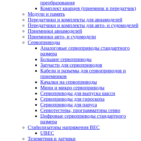
преобразования
Комплект кварцев (приемник и передатчик)
Модули и память
Передатчики и комплекты для авиамоделей
Передатчики и комплекты для авто- и судомоделей
Приемники авиамоделей
Приемники авто- и судомодели
Сервоприводы
Аналоговые сервоприводы стандартного
размера
Большие сервоприводы
Запчасти для сервоприводов
Кабели и разъемы для сервоприводов и
приемников
Качалки на сервоприводы
Мини и микро сервоприводы
Сервоприводы для выпуска шасси
Сервоприводы для гироскопа
Сервоприводы для паруса
Сервотестеры, программаторы серво
Цифровые сервоприводы стандартного
размера
Стабилизаторы напряжения BEC
UBEC
Телеметрия и датчики