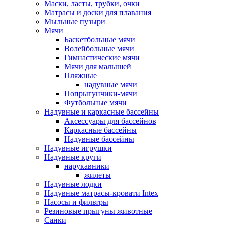
Маски, ласты, трубки, очки
Матрасы и доски для плавания
Мыльные пузыри
Мячи
Баскетбольные мячи
Волейбольные мячи
Гимнастические мячи
Мячи для малышей
Пляжные
надувные мячи
Попрыгунчики-мячи
Футбольные мячи
Надувные и каркасные бассейны
Аксессуары для бассейнов
Каркасные бассейны
Надувные бассейны
Надувные игрушки
Надувные круги
нарукавники
жилеты
Надувные лодки
Надувные матрасы-кровати Intex
Насосы и фильтры
Резиновые прыгуны животные
Санки