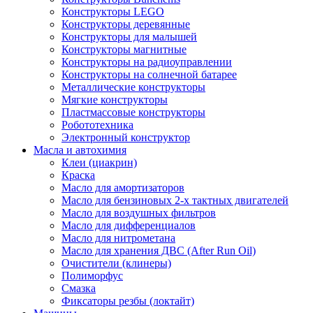
Конструкторы LEGO
Конструкторы деревянные
Конструкторы для малышей
Конструкторы магнитные
Конструкторы на радиоуправлении
Конструкторы на солнечной батарее
Металлические конструкторы
Мягкие конструкторы
Пластмассовые конструкторы
Робототехника
Электронный конструктор
Масла и автохимия
Клеи (циакрин)
Краска
Масло для амортизаторов
Масло для бензиновых 2-х тактных двигателей
Масло для воздушных фильтров
Масло для дифференциалов
Масло для нитрометана
Масло для хранения ДВС (After Run Oil)
Очистители (клинеры)
Полиморфус
Смазка
Фиксаторы резбы (локтайт)