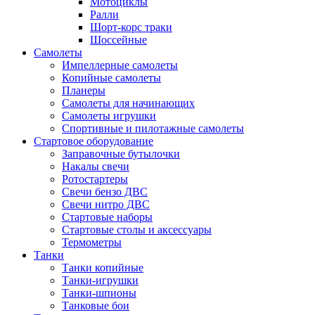
Мотоциклы
Ралли
Шорт-корс траки
Шоссейные
Самолеты
Импеллерные самолеты
Копийные самолеты
Планеры
Самолеты для начинающих
Самолеты игрушки
Спортивные и пилотажные самолеты
Стартовое оборудование
Заправочные бутылочки
Накалы свечи
Ротостартеры
Свечи бензо ДВС
Свечи нитро ДВС
Стартовые наборы
Стартовые столы и аксессуары
Термометры
Танки
Танки копийные
Танки-игрушки
Танки-шпионы
Танковые бои