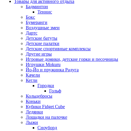
Товары для активного отдыха
Бадминтон
Теннис
Бокс
Бумеранги
Воздушные змеи
Дартс
Детские батуты
Детские палатки
Детские спортивные комплексы
Другие игры
Игровые домики, детские горки и песочницы
Игрушки Mokuru
Йо-Йо и пружинка Радуга
Качели
Кегли
Городки
Гольф
Кольцебросы
Коньки
Кубики Fidget Cube
Ледянки
Лошадки на палочке
Лыжи
Сноуборд