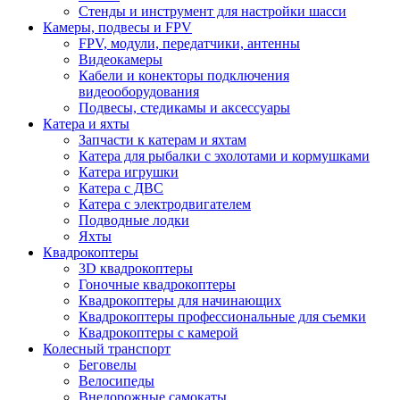
Стенды и инструмент для настройки шасси
Камеры, подвесы и FPV
FPV, модули, передатчики, антенны
Видеокамеры
Кабели и конекторы подключения
видеооборудования
Подвесы, стедикамы и аксессуары
Катера и яхты
Запчасти к катерам и яхтам
Катера для рыбалки с эхолотами и кормушками
Катера игрушки
Катера с ДВС
Катера с электродвигателем
Подводные лодки
Яхты
Квадрокоптеры
3D квадрокоптеры
Гоночные квадрокоптеры
Квадрокоптеры для начинающих
Квадрокоптеры профессиональные для съемки
Квадрокоптеры с камерой
Колесный транспорт
Беговелы
Велосипеды
Внедорожные самокаты