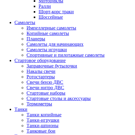
Мотоциклы
Ралли
Шорт-корс траки
Шоссейные
Самолеты
Импеллерные самолеты
Копийные самолеты
Планеры
Самолеты для начинающих
Самолеты игрушки
Спортивные и пилотажные самолеты
Стартовое оборудование
Заправочные бутылочки
Накалы свечи
Ротостартеры
Свечи бензо ДВС
Свечи нитро ДВС
Стартовые наборы
Стартовые столы и аксессуары
Термометры
Танки
Танки копийные
Танки-игрушки
Танки-шпионы
Танковые бои