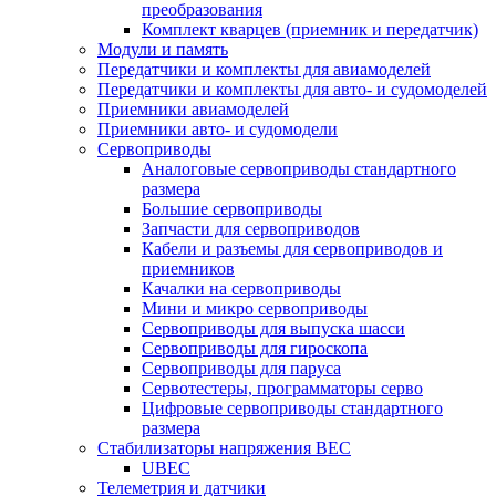
преобразования
Комплект кварцев (приемник и передатчик)
Модули и память
Передатчики и комплекты для авиамоделей
Передатчики и комплекты для авто- и судомоделей
Приемники авиамоделей
Приемники авто- и судомодели
Сервоприводы
Аналоговые сервоприводы стандартного
размера
Большие сервоприводы
Запчасти для сервоприводов
Кабели и разъемы для сервоприводов и
приемников
Качалки на сервоприводы
Мини и микро сервоприводы
Сервоприводы для выпуска шасси
Сервоприводы для гироскопа
Сервоприводы для паруса
Сервотестеры, программаторы серво
Цифровые сервоприводы стандартного
размера
Стабилизаторы напряжения BEC
UBEC
Телеметрия и датчики