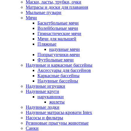
Маски, ласты, трубки, очки
Матрасы и доски для плавания
Мыльные пузыри
Мячи
Баскетбольные мячи
Волейбольные мячи
Гимнастические мячи
Мячи для малышей
Пляжные
надувные мячи
Попрыгунчики-мячи
Футбольные мячи
Надувные и каркасные бассейны
Аксессуары для бассейнов
Каркасные бассейны
Надувные бассейны
Надувные игрушки
Надувные круги
нарукавники
жилеты
Надувные лодки
Надувные матрасы-кровати Intex
Насосы и фильтры
Резиновые прыгуны животные
Санки