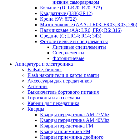
низким саморазрядом
Большие (D; LR20; R20; 373)
Квадратные (3336;3R12)
Крона (9V; 6F22)
Мизинчиковые (AAA; LR03; FR03; R03; 286)
Пальчиковые (AA; LR6; FR6; R6; 316)
Средние (C; LR14; R14; 343)
Фотолитиевые и спецэлементы
Литиевые спецэлементы
Спецэлементы
Фотолитиевые
Аппаратура и электроника
Failsafe, биперы
Flash накопители и карты памяти
Аксессуары для передатчиков
Антенны
Выключатель бортового питания
Гироскопы и аксессуары
Кабели для передатчика
Кварцы
Кварцы передатчика AM 27Mhz
Кварцы передатчика AM 40Mhz
Кварцы передатчика FM
Кварцы приемника FM
Кварцы приемника двойного