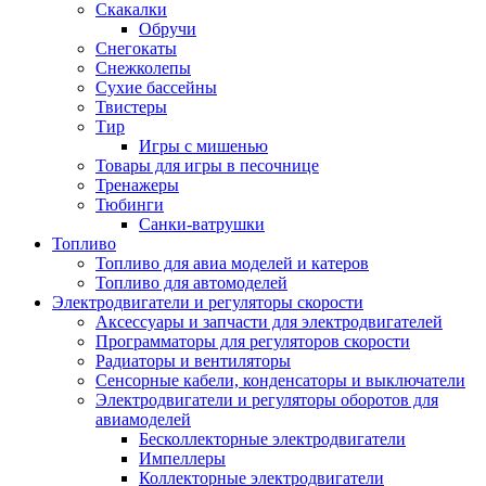
Скакалки
Обручи
Снегокаты
Снежколепы
Сухие бассейны
Твистеры
Тир
Игры с мишенью
Товары для игры в песочнице
Тренажеры
Тюбинги
Санки-ватрушки
Топливо
Топливо для авиа моделей и катеров
Топливо для автомоделей
Электродвигатели и регуляторы скорости
Аксессуары и запчасти для электродвигателей
Программаторы для регуляторов скорости
Радиаторы и вентиляторы
Сенсорные кабели, конденсаторы и выключатели
Электродвигатели и регуляторы оборотов для
авиамоделей
Бесколлекторные электродвигатели
Импеллеры
Коллекторные электродвигатели