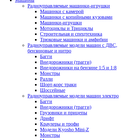
Машины
Радиоуправляемые машинки-игрушки
Машинки с камерой
Машинки с копийными кузовами
Машинки-игрушки
Мотоциклы и Трициклы
Строительная и спецтехника
Трюковые машинки и амфибии
Радиоуправляемые модели машин с ДВС,
бензиновые и нитро
Багги
Внедорожники (трагги)
Внедорожники на бензине 1:5 и 1:8
Монстры
Ралли
Шорт-корс траки
Шоссейные
Радиоуправляемые модели машин электро
Багги
Внедорожники (трагги)
Грузовики и прицепы
Дрифт
Краулеры и трофи
Модели Kyosho Mini-Z
Монстры