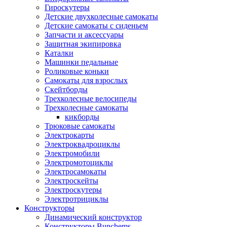
Гироскутеры
Детские двухколесные самокаты
Детские самокаты с сиденьем
Запчасти и аксессуары
Защитная экипировка
Каталки
Машинки педальные
Роликовые коньки
Самокаты для взрослых
Скейтборды
Трехколесные велосипеды
Трехколесные самокаты
кикборды
Трюковые самокаты
Электрокарты
Электроквадроциклы
Электромобили
Электромотоциклы
Электросамокаты
Электроскейты
Электроскутеры
Электротрициклы
Конструкторы
Динамический конструктор
Конструкторы Bunchems