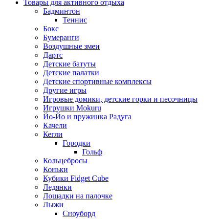
Товары для активного отдыха
Бадминтон
Теннис
Бокс
Бумеранги
Воздушные змеи
Дартс
Детские батуты
Детские палатки
Детские спортивные комплексы
Другие игры
Игровые домики, детские горки и песочницы
Игрушки Mokuru
Йо-Йо и пружинка Радуга
Качели
Кегли
Городки
Гольф
Кольцебросы
Коньки
Кубики Fidget Cube
Ледянки
Лошадки на палочке
Лыжи
Сноуборд