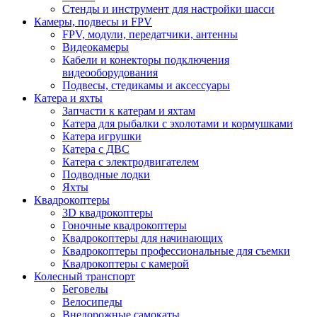
Стенды и инструмент для настройки шасси
Камеры, подвесы и FPV
FPV, модули, передатчики, антенны
Видеокамеры
Кабели и конекторы подключения
видеооборудования
Подвесы, стедикамы и аксессуары
Катера и яхты
Запчасти к катерам и яхтам
Катера для рыбалки с эхолотами и кормушками
Катера игрушки
Катера с ДВС
Катера с электродвигателем
Подводные лодки
Яхты
Квадрокоптеры
3D квадрокоптеры
Гоночные квадрокоптеры
Квадрокоптеры для начинающих
Квадрокоптеры профессиональные для съемки
Квадрокоптеры с камерой
Колесный транспорт
Беговелы
Велосипеды
Внедорожные самокаты