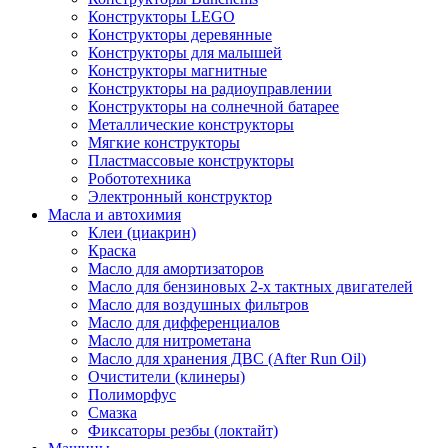
Конструкторы LEGO
Конструкторы деревянные
Конструкторы для малышей
Конструкторы магнитные
Конструкторы на радиоуправлении
Конструкторы на солнечной батарее
Металлические конструкторы
Мягкие конструкторы
Пластмассовые конструкторы
Робототехника
Электронный конструктор
Масла и автохимия
Клеи (циакрин)
Краска
Масло для амортизаторов
Масло для бензиновых 2-х тактных двигателей
Масло для воздушных фильтров
Масло для дифференциалов
Масло для нитрометана
Масло для хранения ДВС (After Run Oil)
Очистители (клинеры)
Полиморфус
Смазка
Фиксаторы резбы (локтайт)