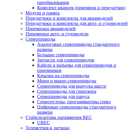
преобразования
Комплект кварцев (приемник и передатчик)
Модули и память
Передатчики и комплекты для авиамоделей
Передатчики и комплекты для авто- и судомоделей
Приемники авиамоделей
Приемники авто- и судомодели
Сервоприводы
Аналоговые сервоприводы стандартного
размера
Большие сервоприводы
Запчасти для сервоприводов
Кабели и разъемы для сервоприводов и
приемников
Качалки на сервоприводы
Мини и микро сервоприводы
Сервоприводы для выпуска шасси
Сервоприводы для гироскопа
Сервоприводы для паруса
Сервотестеры, программаторы серво
Цифровые сервоприводы стандартного
размера
Стабилизаторы напряжения BEC
UBEC
Телеметрия и датчики