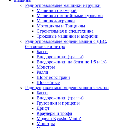
Машины
Радиоуправляемые машинки-игрушки
Машинки с камерой
Машинки с копийными кузовами
Машинки-игрушки
Мотоциклы и Трициклы
Строительная и спецтехника
Трюковые машинки и амфибии
Радиоуправляемые модели машин с ДВС,
бензиновые и нитро
Багги
Внедорожники (трагги)
Внедорожники на бензине 1:5 и 1:8
Монстры
Ралли
Шорт-корс траки
Шоссейные
Радиоуправляемые модели машин электро
Багги
Внедорожники (трагги)
Грузовики и прицепы
Дрифт
Краулеры и трофи
Модели Kyosho Mini-Z
Монстры