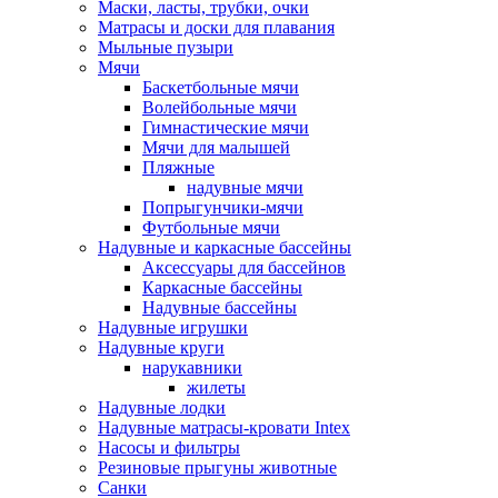
Маски, ласты, трубки, очки
Матрасы и доски для плавания
Мыльные пузыри
Мячи
Баскетбольные мячи
Волейбольные мячи
Гимнастические мячи
Мячи для малышей
Пляжные
надувные мячи
Попрыгунчики-мячи
Футбольные мячи
Надувные и каркасные бассейны
Аксессуары для бассейнов
Каркасные бассейны
Надувные бассейны
Надувные игрушки
Надувные круги
нарукавники
жилеты
Надувные лодки
Надувные матрасы-кровати Intex
Насосы и фильтры
Резиновые прыгуны животные
Санки