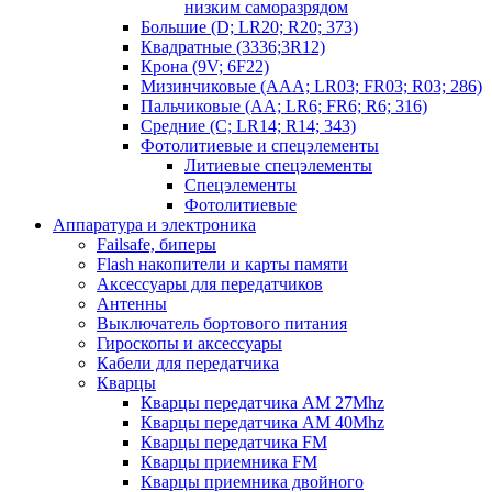
низким саморазрядом
Большие (D; LR20; R20; 373)
Квадратные (3336;3R12)
Крона (9V; 6F22)
Мизинчиковые (AAA; LR03; FR03; R03; 286)
Пальчиковые (AA; LR6; FR6; R6; 316)
Средние (C; LR14; R14; 343)
Фотолитиевые и спецэлементы
Литиевые спецэлементы
Спецэлементы
Фотолитиевые
Аппаратура и электроника
Failsafe, биперы
Flash накопители и карты памяти
Аксессуары для передатчиков
Антенны
Выключатель бортового питания
Гироскопы и аксессуары
Кабели для передатчика
Кварцы
Кварцы передатчика AM 27Mhz
Кварцы передатчика AM 40Mhz
Кварцы передатчика FM
Кварцы приемника FM
Кварцы приемника двойного