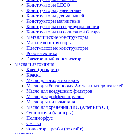
Конструкторы LEGO
Конструкторы деревянные
Конструкторы для малышей
Конструкторы магнитные
Конструкторы на радиоуправлении
Конструкторы на солнечной батарее
Металлические конструкторы
Мягкие конструкторы
Пластмассовые конструкторы
Робототехника
Электронный конструктор
Масла и автохимия
Клеи (циакрин)
Краска
Масло для амортизаторов
Масло для бензиновых 2-х тактных двигателей
Масло для воздушных фильтров
Масло для дифференциалов
Масло для нитрометана
Масло для хранения ДВС (After Run Oil)
Очистители (клинеры)
Полиморфус
Смазка
Фиксаторы резбы (локтайт)