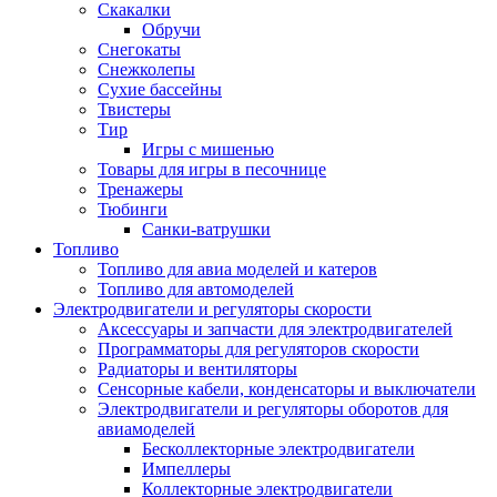
Скакалки
Обручи
Снегокаты
Снежколепы
Сухие бассейны
Твистеры
Тир
Игры с мишенью
Товары для игры в песочнице
Тренажеры
Тюбинги
Санки-ватрушки
Топливо
Топливо для авиа моделей и катеров
Топливо для автомоделей
Электродвигатели и регуляторы скорости
Аксессуары и запчасти для электродвигателей
Программаторы для регуляторов скорости
Радиаторы и вентиляторы
Сенсорные кабели, конденсаторы и выключатели
Электродвигатели и регуляторы оборотов для
авиамоделей
Бесколлекторные электродвигатели
Импеллеры
Коллекторные электродвигатели