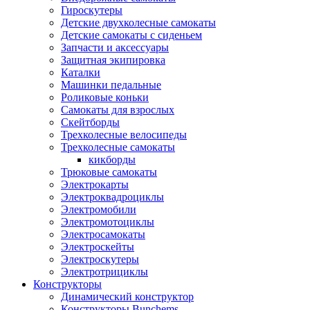
Гироскутеры
Детские двухколесные самокаты
Детские самокаты с сиденьем
Запчасти и аксессуары
Защитная экипировка
Каталки
Машинки педальные
Роликовые коньки
Самокаты для взрослых
Скейтборды
Трехколесные велосипеды
Трехколесные самокаты
кикборды
Трюковые самокаты
Электрокарты
Электроквадроциклы
Электромобили
Электромотоциклы
Электросамокаты
Электроскейты
Электроскутеры
Электротрициклы
Конструкторы
Динамический конструктор
Конструкторы Bunchems