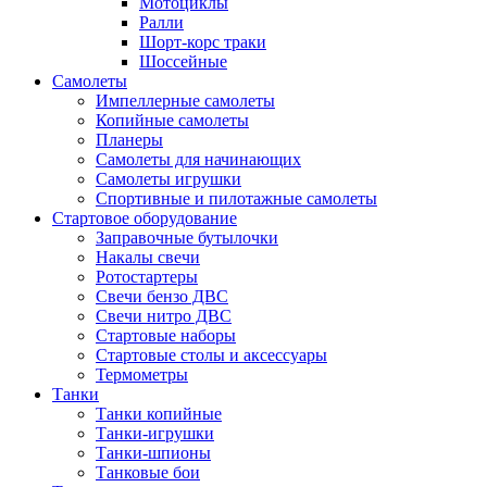
Мотоциклы
Ралли
Шорт-корс траки
Шоссейные
Самолеты
Импеллерные самолеты
Копийные самолеты
Планеры
Самолеты для начинающих
Самолеты игрушки
Спортивные и пилотажные самолеты
Стартовое оборудование
Заправочные бутылочки
Накалы свечи
Ротостартеры
Свечи бензо ДВС
Свечи нитро ДВС
Стартовые наборы
Стартовые столы и аксессуары
Термометры
Танки
Танки копийные
Танки-игрушки
Танки-шпионы
Танковые бои