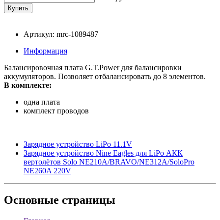
Артикул: mrc-1089487
Информация
Балансировочная плата G.T.Power для балансировки
аккумуляторов. Позволяет отбалансировать до 8 элементов.
В комплекте:
одна плата
комплект проводов
Зарядное устройство LiPo 11.1V
Зарядное устройство Nine Eagles для LiPo АКК
вертолётов Solo NE210A/BRAVO/NE312A/SoloPro
NE260A 220V
Основные
страницы