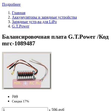
Подробнее
Главная
Аккумуляторы и зарядные устройства
Зарядные устр-ва для LiPo
G.T.Power
Балансировочная плата G.T.Power /Код
mrc-1089487
719
Скидка 17%
596
руб
x