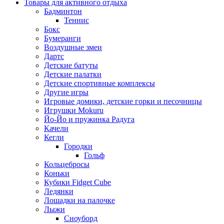
Товары для активного отдыха
Бадминтон
Теннис
Бокс
Бумеранги
Воздушные змеи
Дартс
Детские батуты
Детские палатки
Детские спортивные комплексы
Другие игры
Игровые домики, детские горки и песочницы
Игрушки Mokuru
Йо-Йо и пружинка Радуга
Качели
Кегли
Городки
Гольф
Кольцебросы
Коньки
Кубики Fidget Cube
Ледянки
Лошадки на палочке
Лыжи
Сноуборд