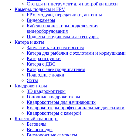
Стенды и инструмент для настройки шасси
Камеры, подвесы и FPV
FPV, модули, передатчики, антенны
Видеокамеры
Кабели и конекторы подключения
видеооборудования
Подвесы, стедикамы и аксессуары
Катера и яхты
Запчасти к катерам и яхтам
Катера для рыбалки с эхолотами и кормушками
Катера игрушки
Катера с ДВС
Катера с электродвигателем
Подводные лодки
Яхты
Квадрокоптеры
3D квадрокоптеры
Гоночные квадрокоптеры
Квадрокоптеры для начинающих
Квадрокоптеры профессиональные для съемки
Квадрокоптеры с камерой
Колесный транспорт
Беговелы
Велосипеды
Внедорожные самокаты