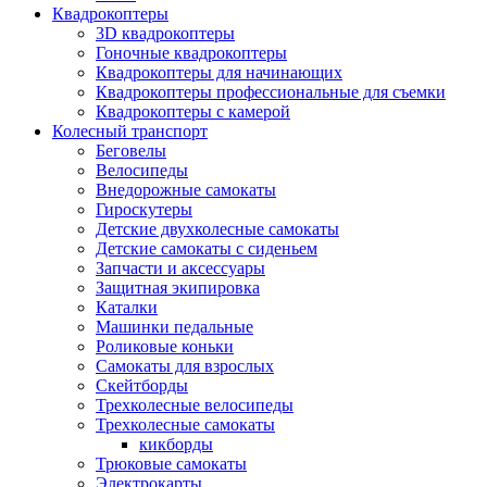
Квадрокоптеры
3D квадрокоптеры
Гоночные квадрокоптеры
Квадрокоптеры для начинающих
Квадрокоптеры профессиональные для съемки
Квадрокоптеры с камерой
Колесный транспорт
Беговелы
Велосипеды
Внедорожные самокаты
Гироскутеры
Детские двухколесные самокаты
Детские самокаты с сиденьем
Запчасти и аксессуары
Защитная экипировка
Каталки
Машинки педальные
Роликовые коньки
Самокаты для взрослых
Скейтборды
Трехколесные велосипеды
Трехколесные самокаты
кикборды
Трюковые самокаты
Электрокарты