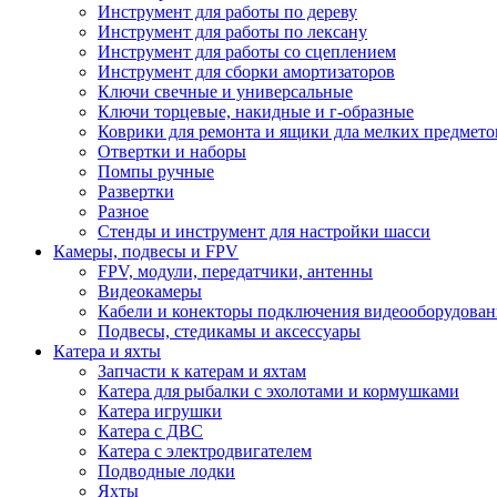
Инструмент для работы по дереву
Инструмент для работы по лексану
Инструмент для работы со сцеплением
Инструмент для сборки амортизаторов
Ключи свечные и универсальные
Ключи торцевые, накидные и г-образные
Коврики для ремонта и ящики дла мелких предмето
Отвертки и наборы
Помпы ручные
Развертки
Разное
Стенды и инструмент для настройки шасси
Камеры, подвесы и FPV
FPV, модули, передатчики, антенны
Видеокамеры
Кабели и конекторы подключения видеооборудован
Подвесы, стедикамы и аксессуары
Катера и яхты
Запчасти к катерам и яхтам
Катера для рыбалки с эхолотами и кормушками
Катера игрушки
Катера с ДВС
Катера с электродвигателем
Подводные лодки
Яхты