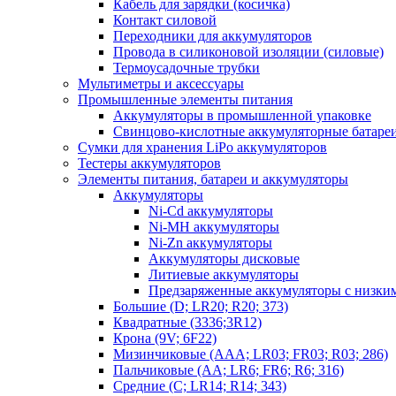
Кабель для зарядки (косичка)
Контакт силовой
Переходники для аккумуляторов
Провода в силиконовой изоляции (силовые)
Термоусадочные трубки
Мультиметры и аксессуары
Промышленные элементы питания
Аккумуляторы в промышленной упаковке
Свинцово-кислотные аккумуляторные батаре
Сумки для хранения LiPo аккумуляторов
Тестеры аккумуляторов
Элементы питания, батареи и аккумуляторы
Аккумуляторы
Ni-Cd аккумуляторы
Ni-MH аккумуляторы
Ni-Zn аккумуляторы
Аккумуляторы дисковые
Литиевые аккумуляторы
Предзаряженные аккумуляторы с низки
Большие (D; LR20; R20; 373)
Квадратные (3336;3R12)
Крона (9V; 6F22)
Мизинчиковые (AAA; LR03; FR03; R03; 286)
Пальчиковые (AA; LR6; FR6; R6; 316)
Средние (C; LR14; R14; 343)