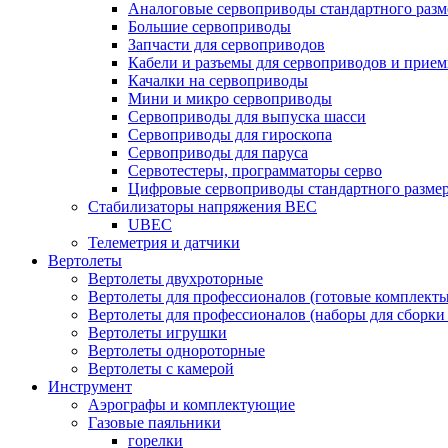
Аналоговые сервоприводы стандартного разм
Большие сервоприводы
Запчасти для сервоприводов
Кабели и разъемы для сервоприводов и прие
Качалки на сервоприводы
Мини и микро сервоприводы
Сервоприводы для выпуска шасси
Сервоприводы для гироскопа
Сервоприводы для паруса
Сервотестеры, программаторы серво
Цифровые сервоприводы стандартного разме
Стабилизаторы напряжения BEC
UBEC
Телеметрия и датчики
Вертолеты
Вертолеты двухроторные
Вертолеты для профессионалов (готовые комплект
Вертолеты для профессионалов (наборы для сборки
Вертолеты игрушки
Вертолеты однороторные
Вертолеты с камерой
Инструмент
Аэрографы и комплектующие
Газовые паяльники
горелки