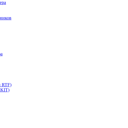
ера
мников
ра
ы RTF)
 KIT)