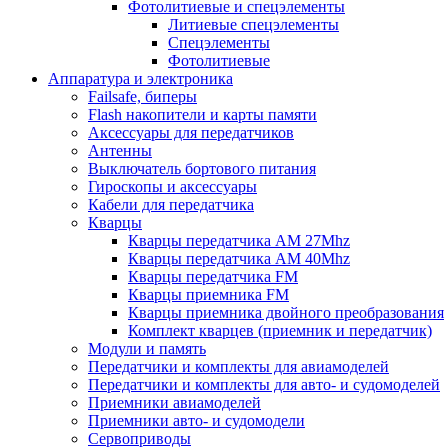
Фотолитиевые и спецэлементы
Литиевые спецэлементы
Спецэлементы
Фотолитиевые
Аппаратура и электроника
Failsafe, биперы
Flash накопители и карты памяти
Аксессуары для передатчиков
Антенны
Выключатель бортового питания
Гироскопы и аксессуары
Кабели для передатчика
Кварцы
Кварцы передатчика AM 27Mhz
Кварцы передатчика AM 40Mhz
Кварцы передатчика FM
Кварцы приемника FM
Кварцы приемника двойного преобразования
Комплект кварцев (приемник и передатчик)
Модули и память
Передатчики и комплекты для авиамоделей
Передатчики и комплекты для авто- и судомоделей
Приемники авиамоделей
Приемники авто- и судомодели
Сервоприводы