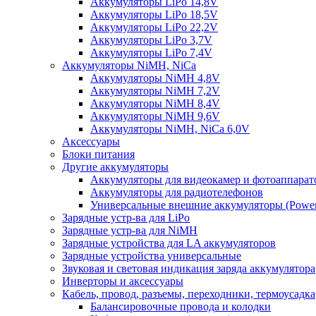
Аккумуляторы LiPo 14,8V
Аккумуляторы LiPo 18,5V
Аккумуляторы LiPo 22,2V
Аккумуляторы LiPo 3,7V
Аккумуляторы LiPo 7,4V
Аккумуляторы NiMH, NiCa
Аккумуляторы NiMH 4,8V
Аккумуляторы NiMH 7,2V
Аккумуляторы NiMH 8,4V
Аккумуляторы NiMH 9,6V
Аккумуляторы NiMH, NiCa 6,0V
Аксессуары
Блоки питания
Другие аккумуляторы
Аккумуляторы для видеокамер и фотоаппарат
Аккумуляторы для радиотелефонов
Универсальные внешние аккумуляторы (Power
Зарядные устр-ва для LiPo
Зарядные устр-ва для NiMH
Зарядные устройства для LA аккумуляторов
Зарядные устройства универсальные
Звуковая и световая индикация заряда аккумулятора
Инверторы и аксессуары
Кабель, провод, разъемы, переходники, термоусадка
Балансировочные провода и колодки