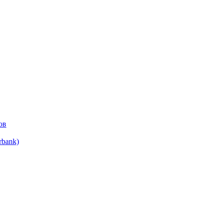
ов
bank)