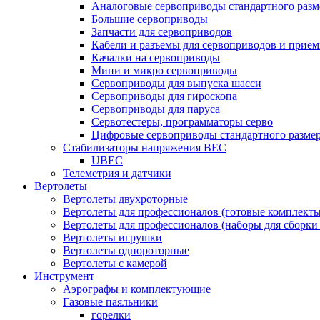
Аналоговые сервоприводы стандартного разм
Большие сервоприводы
Запчасти для сервоприводов
Кабели и разъемы для сервоприводов и прие
Качалки на сервоприводы
Мини и микро сервоприводы
Сервоприводы для выпуска шасси
Сервоприводы для гироскопа
Сервоприводы для паруса
Сервотестеры, программаторы серво
Цифровые сервоприводы стандартного разме
Стабилизаторы напряжения BEC
UBEC
Телеметрия и датчики
Вертолеты
Вертолеты двухроторные
Вертолеты для профессионалов (готовые комплект
Вертолеты для профессионалов (наборы для сборки
Вертолеты игрушки
Вертолеты однороторные
Вертолеты с камерой
Инструмент
Аэрографы и комплектующие
Газовые паяльники
горелки