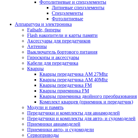
Фотолитиевые и спецэлементы
Литиевые спецэлементы
Спецэлементы
Фотолитиевые
Аппаратура и электроника
Failsafe, биперы
Flash накопители и карты памяти
Аксессуары для передатчиков
Антенны
Выключатель бортового питания
Гироскопы и аксессуары
Кабели для передатчика
Кварцы
Кварцы передатчика AM 27Mhz
Кварцы передатчика AM 40Mhz
Кварцы передатчика FM
Кварцы приемника FM
Кварцы приемника двойного преобразования
Комплект кварцев (приемник и передатчик)
Модули и память
Передатчики и комплекты для авиамоделей
Передатчики и комплекты для авто- и судомоделей
Приемники авиамоделей
Приемники авто- и судомодели
Сервоприводы