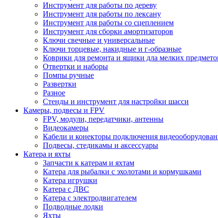
Инструмент для работы по дереву
Инструмент для работы по лексану
Инструмент для работы со сцеплением
Инструмент для сборки амортизаторов
Ключи свечные и универсальные
Ключи торцевые, накидные и г-образные
Коврики для ремонта и ящики дла мелких предмето
Отвертки и наборы
Помпы ручные
Развертки
Разное
Стенды и инструмент для настройки шасси
Камеры, подвесы и FPV
FPV, модули, передатчики, антенны
Видеокамеры
Кабели и конекторы подключения видеооборудован
Подвесы, стедикамы и аксессуары
Катера и яхты
Запчасти к катерам и яхтам
Катера для рыбалки с эхолотами и кормушками
Катера игрушки
Катера с ДВС
Катера с электродвигателем
Подводные лодки
Яхты