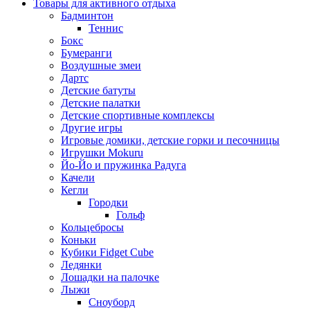
Товары для активного отдыха
Бадминтон
Теннис
Бокс
Бумеранги
Воздушные змеи
Дартс
Детские батуты
Детские палатки
Детские спортивные комплексы
Другие игры
Игровые домики, детские горки и песочницы
Игрушки Mokuru
Йо-Йо и пружинка Радуга
Качели
Кегли
Городки
Гольф
Кольцебросы
Коньки
Кубики Fidget Cube
Ледянки
Лошадки на палочке
Лыжи
Сноуборд