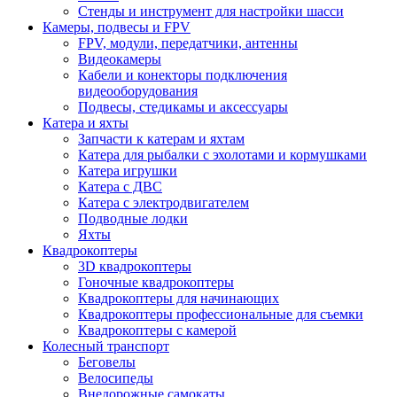
Стенды и инструмент для настройки шасси
Камеры, подвесы и FPV
FPV, модули, передатчики, антенны
Видеокамеры
Кабели и конекторы подключения
видеооборудования
Подвесы, стедикамы и аксессуары
Катера и яхты
Запчасти к катерам и яхтам
Катера для рыбалки с эхолотами и кормушками
Катера игрушки
Катера с ДВС
Катера с электродвигателем
Подводные лодки
Яхты
Квадрокоптеры
3D квадрокоптеры
Гоночные квадрокоптеры
Квадрокоптеры для начинающих
Квадрокоптеры профессиональные для съемки
Квадрокоптеры с камерой
Колесный транспорт
Беговелы
Велосипеды
Внедорожные самокаты