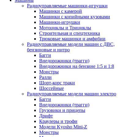
Машины
Радиоуправляемые машинки-игрушки
Машинки с камерой
Машинки с копийными кузовами
Машинки-игрушки
Мотоциклы и Трициклы
Строительная и спецтехника
Трюковые машинки и амфибии
Радиоуправляемые модели машин с ДВС,
бензиновые и нитро
Багги
Внедорожники (трагги)
Внедорожники на бензине 1:5 и 1:8
Монстры
Ралли
Шорт-корс траки
Шоссейные
Радиоуправляемые модели машин электро
Багги
Внедорожники (трагги)
Грузовики и прицепы
Дрифт
Краулеры и трофи
Модели Kyosho Mini-Z
Монстры