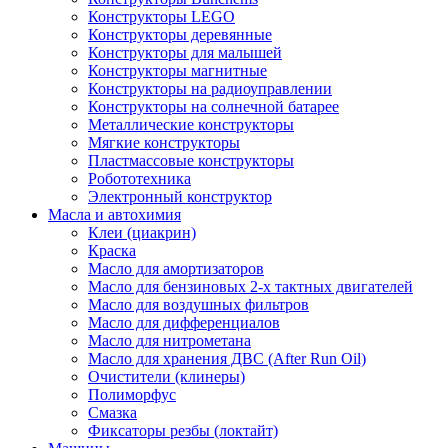
Конструкторы LEGO
Конструкторы деревянные
Конструкторы для малышей
Конструкторы магнитные
Конструкторы на радиоуправлении
Конструкторы на солнечной батарее
Металлические конструкторы
Мягкие конструкторы
Пластмассовые конструкторы
Робототехника
Электронный конструктор
Масла и автохимия
Клеи (циакрин)
Краска
Масло для амортизаторов
Масло для бензиновых 2-х тактных двигателей
Масло для воздушных фильтров
Масло для дифференциалов
Масло для нитрометана
Масло для хранения ДВС (After Run Oil)
Очистители (клинеры)
Полиморфус
Смазка
Фиксаторы резбы (локтайт)