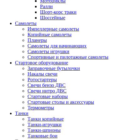
Мотоциклы
Ралли
Шорт-корс траки
Шоссейные
Самолеты
Импеллерные самолеты
Копийные самолеты
Планеры
Самолеты для начинающих
Самолеты игрушки
Спортивные и пилотажные самолеты
Стартовое оборудование
Заправочные бутылочки
Накалы свечи
Ротостартеры
Свечи бензо ДВС
Свечи нитро ДВС
Стартовые наборы
Стартовые столы и аксессуары
Термометры
Танки
Танки копийные
Танки-игрушки
Танки-шпионы
Танковые бои