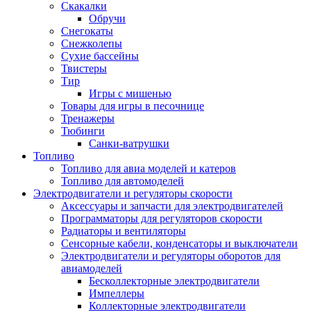
Скакалки
Обручи
Снегокаты
Снежколепы
Сухие бассейны
Твистеры
Тир
Игры с мишенью
Товары для игры в песочнице
Тренажеры
Тюбинги
Санки-ватрушки
Топливо
Топливо для авиа моделей и катеров
Топливо для автомоделей
Электродвигатели и регуляторы скорости
Аксессуары и запчасти для электродвигателей
Программаторы для регуляторов скорости
Радиаторы и вентиляторы
Сенсорные кабели, конденсаторы и выключатели
Электродвигатели и регуляторы оборотов для
авиамоделей
Бесколлекторные электродвигатели
Импеллеры
Коллекторные электродвигатели