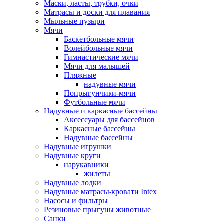
Маски, ласты, трубки, очки
Матрасы и доски для плавания
Мыльные пузыри
Мячи
Баскетбольные мячи
Волейбольные мячи
Гимнастические мячи
Мячи для малышей
Пляжные
надувные мячи
Попрыгунчики-мячи
Футбольные мячи
Надувные и каркасные бассейны
Аксессуары для бассейнов
Каркасные бассейны
Надувные бассейны
Надувные игрушки
Надувные круги
нарукавники
жилеты
Надувные лодки
Надувные матрасы-кровати Intex
Насосы и фильтры
Резиновые прыгуны животные
Санки