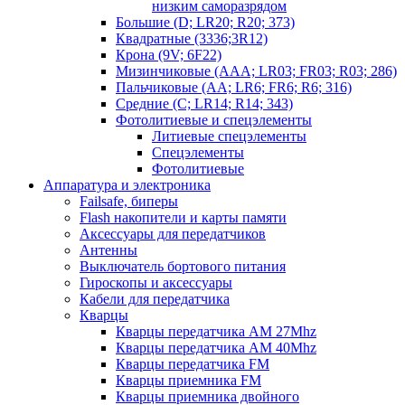
низким саморазрядом
Большие (D; LR20; R20; 373)
Квадратные (3336;3R12)
Крона (9V; 6F22)
Мизинчиковые (AAA; LR03; FR03; R03; 286)
Пальчиковые (AA; LR6; FR6; R6; 316)
Средние (C; LR14; R14; 343)
Фотолитиевые и спецэлементы
Литиевые спецэлементы
Спецэлементы
Фотолитиевые
Аппаратура и электроника
Failsafe, биперы
Flash накопители и карты памяти
Аксессуары для передатчиков
Антенны
Выключатель бортового питания
Гироскопы и аксессуары
Кабели для передатчика
Кварцы
Кварцы передатчика AM 27Mhz
Кварцы передатчика AM 40Mhz
Кварцы передатчика FM
Кварцы приемника FM
Кварцы приемника двойного