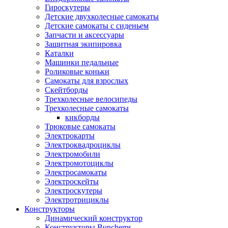
Гироскутеры
Детские двухколесные самокаты
Детские самокаты с сиденьем
Запчасти и аксессуары
Защитная экипировка
Каталки
Машинки педальные
Роликовые коньки
Самокаты для взрослых
Скейтборды
Трехколесные велосипеды
Трехколесные самокаты
кикборды
Трюковые самокаты
Электрокарты
Электроквадроциклы
Электромобили
Электромотоциклы
Электросамокаты
Электроскейты
Электроскутеры
Электротрициклы
Конструкторы
Динамический конструктор
Конструкторы Bunchems