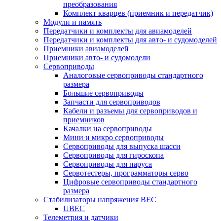
преобразования
Комплект кварцев (приемник и передатчик)
Модули и память
Передатчики и комплекты для авиамоделей
Передатчики и комплекты для авто- и судомоделей
Приемники авиамоделей
Приемники авто- и судомодели
Сервоприводы
Аналоговые сервоприводы стандартного
размера
Большие сервоприводы
Запчасти для сервоприводов
Кабели и разъемы для сервоприводов и
приемников
Качалки на сервоприводы
Мини и микро сервоприводы
Сервоприводы для выпуска шасси
Сервоприводы для гироскопа
Сервоприводы для паруса
Сервотестеры, программаторы серво
Цифровые сервоприводы стандартного
размера
Стабилизаторы напряжения BEC
UBEC
Телеметрия и датчики