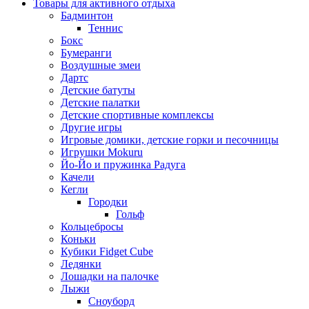
Товары для активного отдыха
Бадминтон
Теннис
Бокс
Бумеранги
Воздушные змеи
Дартс
Детские батуты
Детские палатки
Детские спортивные комплексы
Другие игры
Игровые домики, детские горки и песочницы
Игрушки Mokuru
Йо-Йо и пружинка Радуга
Качели
Кегли
Городки
Гольф
Кольцебросы
Коньки
Кубики Fidget Cube
Ледянки
Лошадки на палочке
Лыжи
Сноуборд