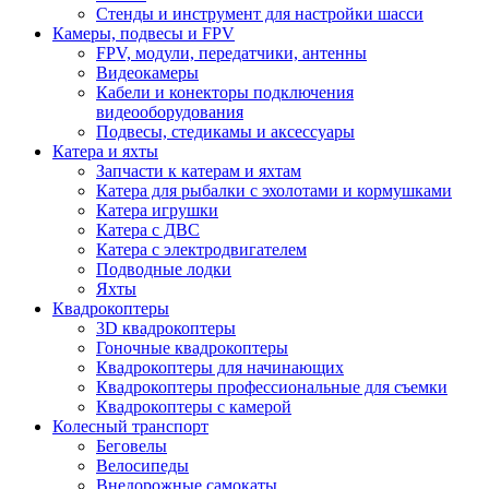
Стенды и инструмент для настройки шасси
Камеры, подвесы и FPV
FPV, модули, передатчики, антенны
Видеокамеры
Кабели и конекторы подключения
видеооборудования
Подвесы, стедикамы и аксессуары
Катера и яхты
Запчасти к катерам и яхтам
Катера для рыбалки с эхолотами и кормушками
Катера игрушки
Катера с ДВС
Катера с электродвигателем
Подводные лодки
Яхты
Квадрокоптеры
3D квадрокоптеры
Гоночные квадрокоптеры
Квадрокоптеры для начинающих
Квадрокоптеры профессиональные для съемки
Квадрокоптеры с камерой
Колесный транспорт
Беговелы
Велосипеды
Внедорожные самокаты