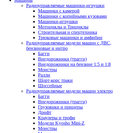
Машины
Радиоуправляемые машинки-игрушки
Машинки с камерой
Машинки с копийными кузовами
Машинки-игрушки
Мотоциклы и Трициклы
Строительная и спецтехника
Трюковые машинки и амфибии
Радиоуправляемые модели машин с ДВС,
бензиновые и нитро
Багги
Внедорожники (трагги)
Внедорожники на бензине 1:5 и 1:8
Монстры
Ралли
Шорт-корс траки
Шоссейные
Радиоуправляемые модели машин электро
Багги
Внедорожники (трагги)
Грузовики и прицепы
Дрифт
Краулеры и трофи
Модели Kyosho Mini-Z
Монстры