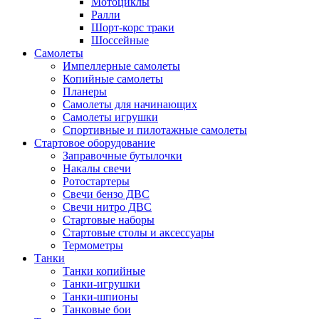
Мотоциклы
Ралли
Шорт-корс траки
Шоссейные
Самолеты
Импеллерные самолеты
Копийные самолеты
Планеры
Самолеты для начинающих
Самолеты игрушки
Спортивные и пилотажные самолеты
Стартовое оборудование
Заправочные бутылочки
Накалы свечи
Ротостартеры
Свечи бензо ДВС
Свечи нитро ДВС
Стартовые наборы
Стартовые столы и аксессуары
Термометры
Танки
Танки копийные
Танки-игрушки
Танки-шпионы
Танковые бои