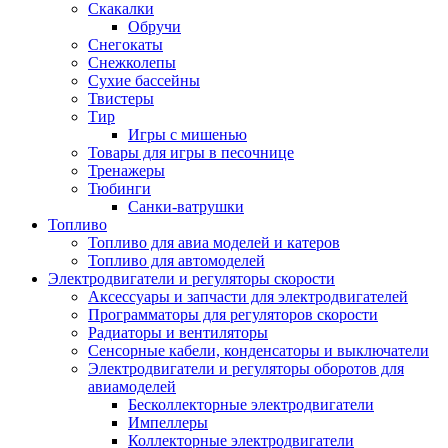
Скакалки
Обручи
Снегокаты
Снежколепы
Сухие бассейны
Твистеры
Тир
Игры с мишенью
Товары для игры в песочнице
Тренажеры
Тюбинги
Санки-ватрушки
Топливо
Топливо для авиа моделей и катеров
Топливо для автомоделей
Электродвигатели и регуляторы скорости
Аксессуары и запчасти для электродвигателей
Программаторы для регуляторов скорости
Радиаторы и вентиляторы
Сенсорные кабели, конденсаторы и выключатели
Электродвигатели и регуляторы оборотов для
авиамоделей
Бесколлекторные электродвигатели
Импеллеры
Коллекторные электродвигатели