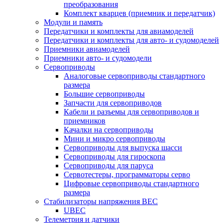
преобразования
Комплект кварцев (приемник и передатчик)
Модули и память
Передатчики и комплекты для авиамоделей
Передатчики и комплекты для авто- и судомоделей
Приемники авиамоделей
Приемники авто- и судомодели
Сервоприводы
Аналоговые сервоприводы стандартного
размера
Большие сервоприводы
Запчасти для сервоприводов
Кабели и разъемы для сервоприводов и
приемников
Качалки на сервоприводы
Мини и микро сервоприводы
Сервоприводы для выпуска шасси
Сервоприводы для гироскопа
Сервоприводы для паруса
Сервотестеры, программаторы серво
Цифровые сервоприводы стандартного
размера
Стабилизаторы напряжения BEC
UBEC
Телеметрия и датчики