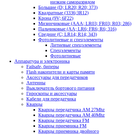
низким саморазрядом
Большие (D; LR20; R20; 373)
Квадратные (3336;3R12)
Крона (9V; 6F22)
Мизинчиковые (AAA; LR03; FR03; R03; 286)
Пальчиковые (AA; LR6; FR6; R6; 316)
Средние (C; LR14; R14; 343)
Фотолитиевые и спецэлементы
Литиевые спецэлементы
Спецэлементы
Фотолитиевые
Аппаратура и электроника
Failsafe, биперы
Flash накопители и карты памяти
Аксессуары для передатчиков
Антенны
Выключатель бортового питания
Гироскопы и аксессуары
Кабели для передатчика
Кварцы
Кварцы передатчика AM 27Mhz
Кварцы передатчика AM 40Mhz
Кварцы передатчика FM
Кварцы приемника FM
Кварцы приемника двойного