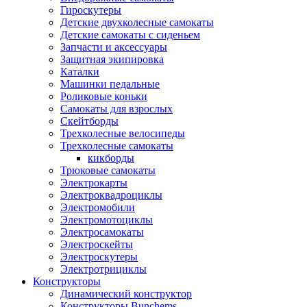
Гироскутеры
Детские двухколесные самокаты
Детские самокаты с сиденьем
Запчасти и аксессуары
Защитная экипировка
Каталки
Машинки педальные
Роликовые коньки
Самокаты для взрослых
Скейтборды
Трехколесные велосипеды
Трехколесные самокаты
кикборды
Трюковые самокаты
Электрокарты
Электроквадроциклы
Электромобили
Электромотоциклы
Электросамокаты
Электроскейты
Электроскутеры
Электротрициклы
Конструкторы
Динамический конструктор
Конструкторы Bunchems