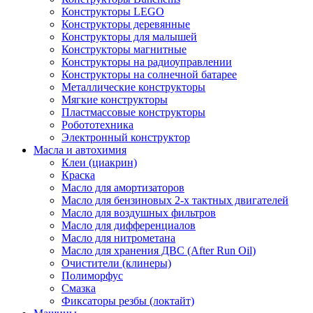
Конструкторы LEGO
Конструкторы деревянные
Конструкторы для малышей
Конструкторы магнитные
Конструкторы на радиоуправлении
Конструкторы на солнечной батарее
Металлические конструкторы
Мягкие конструкторы
Пластмассовые конструкторы
Робототехника
Электронный конструктор
Масла и автохимия
Клеи (циакрин)
Краска
Масло для амортизаторов
Масло для бензиновых 2-х тактных двигателей
Масло для воздушных фильтров
Масло для дифференциалов
Масло для нитрометана
Масло для хранения ДВС (After Run Oil)
Очистители (клинеры)
Полиморфус
Смазка
Фиксаторы резбы (локтайт)