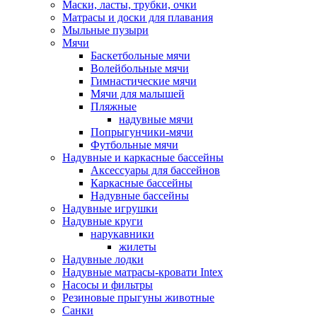
Маски, ласты, трубки, очки
Матрасы и доски для плавания
Мыльные пузыри
Мячи
Баскетбольные мячи
Волейбольные мячи
Гимнастические мячи
Мячи для малышей
Пляжные
надувные мячи
Попрыгунчики-мячи
Футбольные мячи
Надувные и каркасные бассейны
Аксессуары для бассейнов
Каркасные бассейны
Надувные бассейны
Надувные игрушки
Надувные круги
нарукавники
жилеты
Надувные лодки
Надувные матрасы-кровати Intex
Насосы и фильтры
Резиновые прыгуны животные
Санки