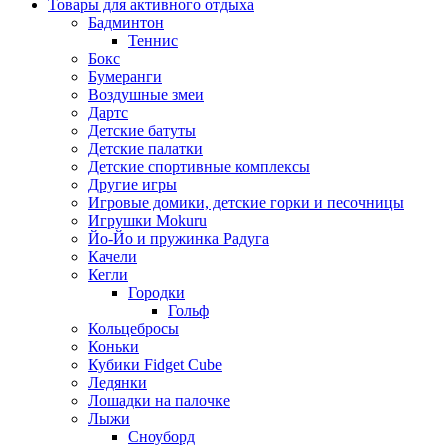
Товары для активного отдыха
Бадминтон
Теннис
Бокс
Бумеранги
Воздушные змеи
Дартс
Детские батуты
Детские палатки
Детские спортивные комплексы
Другие игры
Игровые домики, детские горки и песочницы
Игрушки Mokuru
Йо-Йо и пружинка Радуга
Качели
Кегли
Городки
Гольф
Кольцебросы
Коньки
Кубики Fidget Cube
Ледянки
Лошадки на палочке
Лыжи
Сноуборд