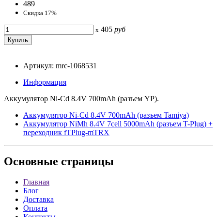
489
Скидка 17%
405
руб
x
Артикул: mrc-1068531
Информация
Аккумулятор Ni-Cd 8.4V 700mAh (разъем YP).
Аккумулятор Ni-Cd 8.4V 700mAh (разъем Tamiya)
Аккумулятор NiMh 8.4V 7cell 5000mAh (разъем T-Plug) +
переходник fTPlug-mTRX
Основные
страницы
Главная
Блог
Доставка
Оплата
Контакты