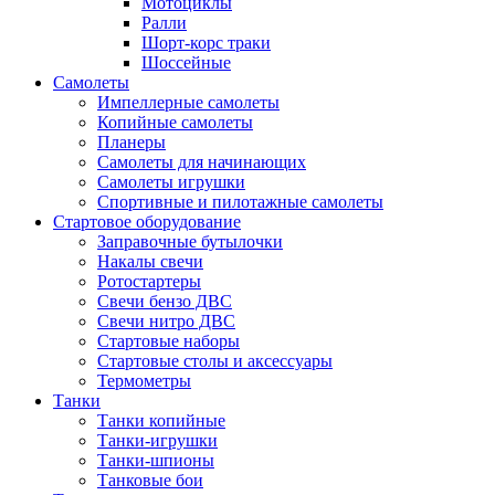
Мотоциклы
Ралли
Шорт-корс траки
Шоссейные
Самолеты
Импеллерные самолеты
Копийные самолеты
Планеры
Самолеты для начинающих
Самолеты игрушки
Спортивные и пилотажные самолеты
Стартовое оборудование
Заправочные бутылочки
Накалы свечи
Ротостартеры
Свечи бензо ДВС
Свечи нитро ДВС
Стартовые наборы
Стартовые столы и аксессуары
Термометры
Танки
Танки копийные
Танки-игрушки
Танки-шпионы
Танковые бои