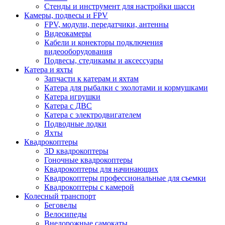
Стенды и инструмент для настройки шасси
Камеры, подвесы и FPV
FPV, модули, передатчики, антенны
Видеокамеры
Кабели и конекторы подключения
видеооборудования
Подвесы, стедикамы и аксессуары
Катера и яхты
Запчасти к катерам и яхтам
Катера для рыбалки с эхолотами и кормушками
Катера игрушки
Катера с ДВС
Катера с электродвигателем
Подводные лодки
Яхты
Квадрокоптеры
3D квадрокоптеры
Гоночные квадрокоптеры
Квадрокоптеры для начинающих
Квадрокоптеры профессиональные для съемки
Квадрокоптеры с камерой
Колесный транспорт
Беговелы
Велосипеды
Внедорожные самокаты