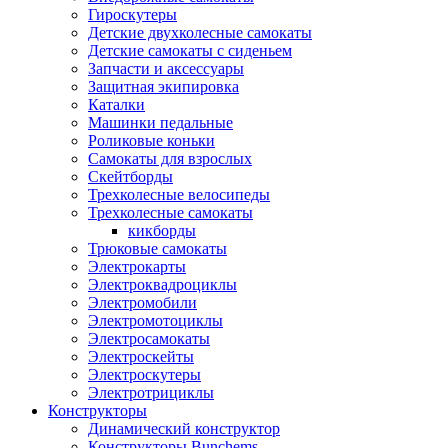
Гироскутеры
Детские двухколесные самокаты
Детские самокаты с сиденьем
Запчасти и аксессуары
Защитная экипировка
Каталки
Машинки педальные
Роликовые коньки
Самокаты для взрослых
Скейтборды
Трехколесные велосипеды
Трехколесные самокаты
кикборды
Трюковые самокаты
Электрокарты
Электроквадроциклы
Электромобили
Электромотоциклы
Электросамокаты
Электроскейты
Электроскутеры
Электротрициклы
Конструкторы
Динамический конструктор
Конструкторы Bunchems