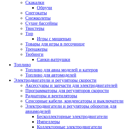
Скакалки
Обручи
Снегокаты
Снежколепы
Сухие бассейны
Твистеры
Тир
Игры с мишенью
Товары для игры в песочнице
Тренажеры
Тюбинги
Санки-ватрушки
Топливо
Топливо для авиа моделей и катеров
Топливо для автомоделей
Электродвигатели и регуляторы скорости
Аксессуары и запчасти для электродвигателей
Программаторы для регуляторов скорости
Радиаторы и вентиляторы
Сенсорные кабели, конденсаторы и выключатели
Электродвигатели и регуляторы оборотов для
авиамоделей
Бесколлекторные электродвигатели
Импеллеры
Коллекторные электродвигатели