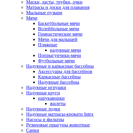
Маски, ласты, трубки, очки
Матрасы и доски для плавания
Мыльные пузыри
Мячи
Баскетбольные мячи
Волейбольные мячи
Гимнастические мячи
Мячи для малышей
Пляжные
надувные мячи
Попрыгунчики-мячи
Футбольные мячи
Надувные и каркасные бассейны
Аксессуары для бассейнов
Каркасные бассейны
Надувные бассейны
Надувные игрушки
Надувные круги
нарукавники
жилеты
Надувные лодки
Надувные матрасы-кровати Intex
Насосы и фильтры
Резиновые прыгуны животные
Санки