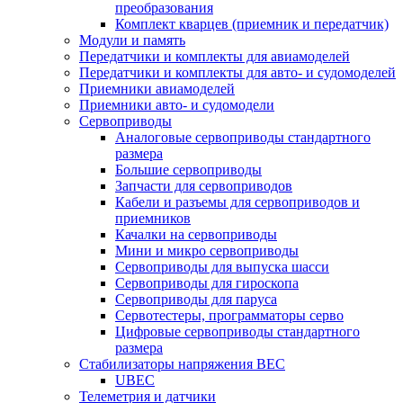
преобразования
Комплект кварцев (приемник и передатчик)
Модули и память
Передатчики и комплекты для авиамоделей
Передатчики и комплекты для авто- и судомоделей
Приемники авиамоделей
Приемники авто- и судомодели
Сервоприводы
Аналоговые сервоприводы стандартного
размера
Большие сервоприводы
Запчасти для сервоприводов
Кабели и разъемы для сервоприводов и
приемников
Качалки на сервоприводы
Мини и микро сервоприводы
Сервоприводы для выпуска шасси
Сервоприводы для гироскопа
Сервоприводы для паруса
Сервотестеры, программаторы серво
Цифровые сервоприводы стандартного
размера
Стабилизаторы напряжения BEC
UBEC
Телеметрия и датчики