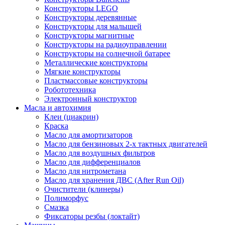
Конструкторы LEGO
Конструкторы деревянные
Конструкторы для малышей
Конструкторы магнитные
Конструкторы на радиоуправлении
Конструкторы на солнечной батарее
Металлические конструкторы
Мягкие конструкторы
Пластмассовые конструкторы
Робототехника
Электронный конструктор
Масла и автохимия
Клеи (циакрин)
Краска
Масло для амортизаторов
Масло для бензиновых 2-х тактных двигателей
Масло для воздушных фильтров
Масло для дифференциалов
Масло для нитрометана
Масло для хранения ДВС (After Run Oil)
Очистители (клинеры)
Полиморфус
Смазка
Фиксаторы резбы (локтайт)