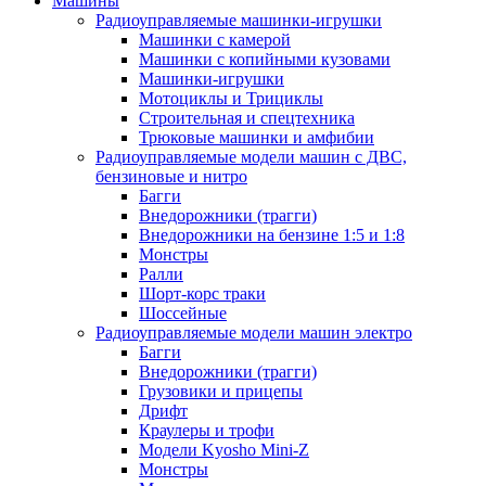
Машины
Радиоуправляемые машинки-игрушки
Машинки с камерой
Машинки с копийными кузовами
Машинки-игрушки
Мотоциклы и Трициклы
Строительная и спецтехника
Трюковые машинки и амфибии
Радиоуправляемые модели машин с ДВС,
бензиновые и нитро
Багги
Внедорожники (трагги)
Внедорожники на бензине 1:5 и 1:8
Монстры
Ралли
Шорт-корс траки
Шоссейные
Радиоуправляемые модели машин электро
Багги
Внедорожники (трагги)
Грузовики и прицепы
Дрифт
Краулеры и трофи
Модели Kyosho Mini-Z
Монстры