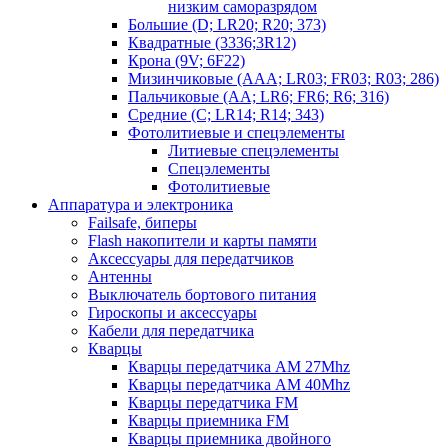
низким саморазрядом
Большие (D; LR20; R20; 373)
Квадратные (3336;3R12)
Крона (9V; 6F22)
Мизинчиковые (AAA; LR03; FR03; R03; 286)
Пальчиковые (AA; LR6; FR6; R6; 316)
Средние (C; LR14; R14; 343)
Фотолитиевые и спецэлементы
Литиевые спецэлементы
Спецэлементы
Фотолитиевые
Аппаратура и электроника
Failsafe, биперы
Flash накопители и карты памяти
Аксессуары для передатчиков
Антенны
Выключатель бортового питания
Гироскопы и аксессуары
Кабели для передатчика
Кварцы
Кварцы передатчика AM 27Mhz
Кварцы передатчика AM 40Mhz
Кварцы передатчика FM
Кварцы приемника FM
Кварцы приемника двойного