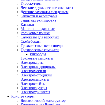
Гироскутеры
Детские двухколесные самокаты
Детские самокаты с сиденьем
Запчасти и аксессуары
Защитная экипировка
Каталки
Машинки педальные
Роликовые коньки
Самокаты для взрослых
Скейтборды
Трехколесные велосипеды
Трехколесные самокаты
кикборды
Трюковые самокаты
Электрокарты
Электроквадроциклы
Электромобили
Электромотоциклы
Электросамокаты
Электроскейты
Электроскутеры
Электротрициклы
Конструкторы
Динамический конструктор
Конструкторы Bunchems