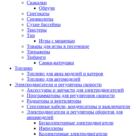
Скакалки
Обручи
Снегокаты
Снежколепы
Сухие бассейны
Твистеры
Тир
Игры с мишенью
Товары для игры в песочнице
Тренажеры
Тюбинги
Санки-ватрушки
Топливо
Топливо для авиа моделей и катеров
Топливо для автомоделей
Электродвигатели и регуляторы скорости
Аксессуары и запчасти для электродвигателей
Программаторы для регуляторов скорости
Радиаторы и вентиляторы
Сенсорные кабели, конденсаторы и выключатели
Электродвигатели и регуляторы оборотов для
авиамоделей
Бесколлекторные электродвигатели
Импеллеры
Коллекторные электродвигатели