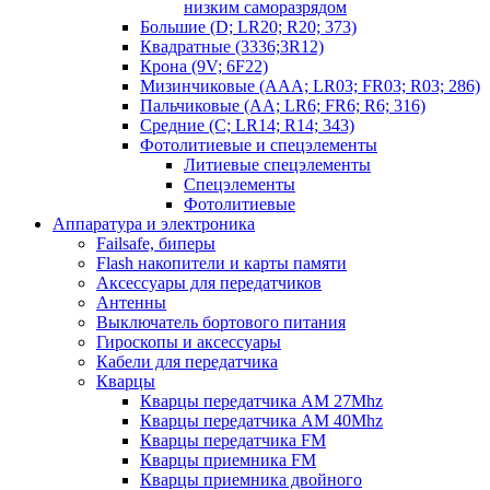
низким саморазрядом
Большие (D; LR20; R20; 373)
Квадратные (3336;3R12)
Крона (9V; 6F22)
Мизинчиковые (AAA; LR03; FR03; R03; 286)
Пальчиковые (AA; LR6; FR6; R6; 316)
Средние (C; LR14; R14; 343)
Фотолитиевые и спецэлементы
Литиевые спецэлементы
Спецэлементы
Фотолитиевые
Аппаратура и электроника
Failsafe, биперы
Flash накопители и карты памяти
Аксессуары для передатчиков
Антенны
Выключатель бортового питания
Гироскопы и аксессуары
Кабели для передатчика
Кварцы
Кварцы передатчика AM 27Mhz
Кварцы передатчика AM 40Mhz
Кварцы передатчика FM
Кварцы приемника FM
Кварцы приемника двойного