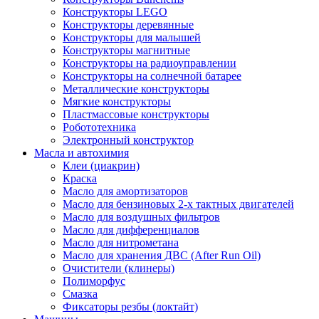
Конструкторы LEGO
Конструкторы деревянные
Конструкторы для малышей
Конструкторы магнитные
Конструкторы на радиоуправлении
Конструкторы на солнечной батарее
Металлические конструкторы
Мягкие конструкторы
Пластмассовые конструкторы
Робототехника
Электронный конструктор
Масла и автохимия
Клеи (циакрин)
Краска
Масло для амортизаторов
Масло для бензиновых 2-х тактных двигателей
Масло для воздушных фильтров
Масло для дифференциалов
Масло для нитрометана
Масло для хранения ДВС (After Run Oil)
Очистители (клинеры)
Полиморфус
Смазка
Фиксаторы резбы (локтайт)