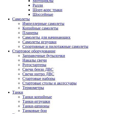
Мотоциклы
Ралли
Шорт-корс траки
Шоссейные
Самолеты
Импеллерные самолеты
Копийные самолеты
Планеры
Самолеты для начинающих
Самолеты игрушки
Спортивные и пилотажные самолеты
Стартовое оборудование
Заправочные бутылочки
Накалы свечи
Ротостартеры
Свечи бензо ДВС
Свечи нитро ДВС
Стартовые наборы
Стартовые столы и аксессуары
Термометры
Танки
Танки копийные
Танки-игрушки
Танки-шпионы
Танковые бои