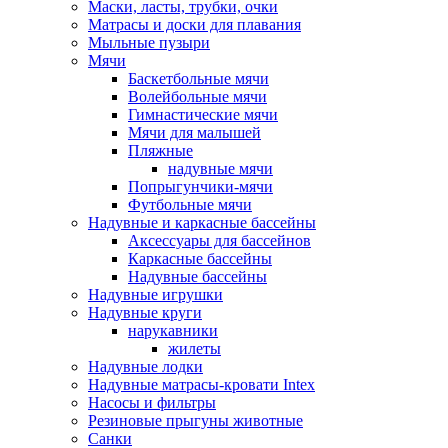
Маски, ласты, трубки, очки
Матрасы и доски для плавания
Мыльные пузыри
Мячи
Баскетбольные мячи
Волейбольные мячи
Гимнастические мячи
Мячи для малышей
Пляжные
надувные мячи
Попрыгунчики-мячи
Футбольные мячи
Надувные и каркасные бассейны
Аксессуары для бассейнов
Каркасные бассейны
Надувные бассейны
Надувные игрушки
Надувные круги
нарукавники
жилеты
Надувные лодки
Надувные матрасы-кровати Intex
Насосы и фильтры
Резиновые прыгуны животные
Санки