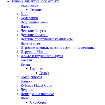
Товары для активного отдыха
Бадминтон
Теннис
Бокс
Бумеранги
Воздушные змеи
Дартс
Детские батуты
Детские палатки
Детские спортивные комплексы
Другие игры
Игровые домики, детские горки и песочницы
Игрушки Mokuru
Йо-Йо и пружинка Радуга
Качели
Кегли
Городки
Гольф
Кольцебросы
Коньки
Кубики Fidget Cube
Ледянки
Лошадки на палочке
Лыжи
Сноуборд