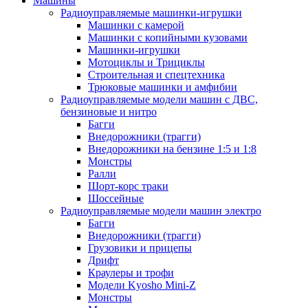
Машины
Радиоуправляемые машинки-игрушки
Машинки с камерой
Машинки с копийными кузовами
Машинки-игрушки
Мотоциклы и Трициклы
Строительная и спецтехника
Трюковые машинки и амфибии
Радиоуправляемые модели машин с ДВС,
бензиновые и нитро
Багги
Внедорожники (трагги)
Внедорожники на бензине 1:5 и 1:8
Монстры
Ралли
Шорт-корс траки
Шоссейные
Радиоуправляемые модели машин электро
Багги
Внедорожники (трагги)
Грузовики и прицепы
Дрифт
Краулеры и трофи
Модели Kyosho Mini-Z
Монстры