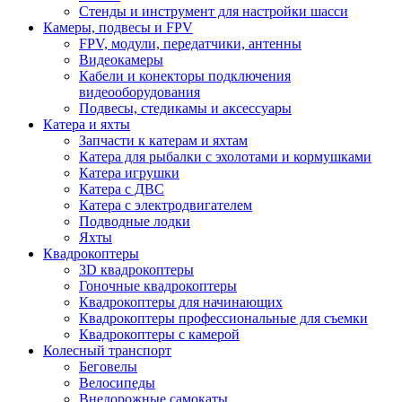
Стенды и инструмент для настройки шасси
Камеры, подвесы и FPV
FPV, модули, передатчики, антенны
Видеокамеры
Кабели и конекторы подключения
видеооборудования
Подвесы, стедикамы и аксессуары
Катера и яхты
Запчасти к катерам и яхтам
Катера для рыбалки с эхолотами и кормушками
Катера игрушки
Катера с ДВС
Катера с электродвигателем
Подводные лодки
Яхты
Квадрокоптеры
3D квадрокоптеры
Гоночные квадрокоптеры
Квадрокоптеры для начинающих
Квадрокоптеры профессиональные для съемки
Квадрокоптеры с камерой
Колесный транспорт
Беговелы
Велосипеды
Внедорожные самокаты