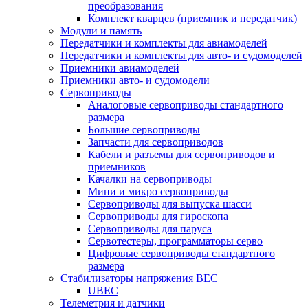
преобразования
Комплект кварцев (приемник и передатчик)
Модули и память
Передатчики и комплекты для авиамоделей
Передатчики и комплекты для авто- и судомоделей
Приемники авиамоделей
Приемники авто- и судомодели
Сервоприводы
Аналоговые сервоприводы стандартного
размера
Большие сервоприводы
Запчасти для сервоприводов
Кабели и разъемы для сервоприводов и
приемников
Качалки на сервоприводы
Мини и микро сервоприводы
Сервоприводы для выпуска шасси
Сервоприводы для гироскопа
Сервоприводы для паруса
Сервотестеры, программаторы серво
Цифровые сервоприводы стандартного
размера
Стабилизаторы напряжения BEC
UBEC
Телеметрия и датчики