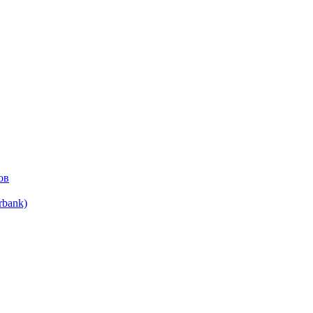
ов
bank)