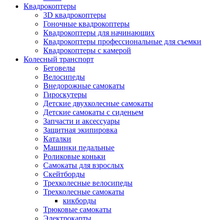
Квадрокоптеры
3D квадрокоптеры
Гоночные квадрокоптеры
Квадрокоптеры для начинающих
Квадрокоптеры профессиональные для съемки
Квадрокоптеры с камерой
Колесный транспорт
Беговелы
Велосипеды
Внедорожные самокаты
Гироскутеры
Детские двухколесные самокаты
Детские самокаты с сиденьем
Запчасти и аксессуары
Защитная экипировка
Каталки
Машинки педальные
Роликовые коньки
Самокаты для взрослых
Скейтборды
Трехколесные велосипеды
Трехколесные самокаты
кикборды
Трюковые самокаты
Электрокарты