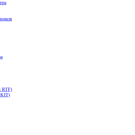
ера
мников
ра
ы RTF)
 KIT)