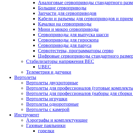
Аналоговые сервоприводы стандартного разм
Большие сервоприводы
Запчасти для сервоприводов
Кабели и разъемы для сервоприводов и прие
Качалки на сервоприводы
Мини и микро сервоприводы
Сервоприводы для выпуска шасси
Сервоприводы для гироскопа
Сервоприводы для паруса
Сервотестеры, программаторы серво
Цифровые сервоприводы стандартного разме
Стабилизаторы напряжения BEC
UBEC
Телеметрия и датчики
Вертолеты
Вертолеты двухроторные
Вертолеты для профессионалов (готовые комплект
Вертолеты для профессионалов (наборы для сборки
Вертолеты игрушки
Вертолеты однороторные
Вертолеты с камерой
Инструмент
Аэрографы и комплектующие
Газовые паяльники
горелки