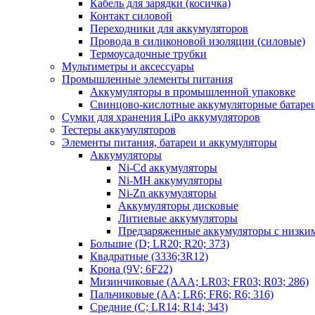
Кабель для зарядки (косичка)
Контакт силовой
Переходники для аккумуляторов
Провода в силиконовой изоляции (силовые)
Термоусадочные трубки
Мультиметры и аксессуары
Промышленные элементы питания
Аккумуляторы в промышленной упаковке
Свинцово-кислотные аккумуляторные батаре
Сумки для хранения LiPo аккумуляторов
Тестеры аккумуляторов
Элементы питания, батареи и аккумуляторы
Аккумуляторы
Ni-Cd аккумуляторы
Ni-MH аккумуляторы
Ni-Zn аккумуляторы
Аккумуляторы дисковые
Литиевые аккумуляторы
Предзаряженные аккумуляторы с низки
Большие (D; LR20; R20; 373)
Квадратные (3336;3R12)
Крона (9V; 6F22)
Мизинчиковые (AAA; LR03; FR03; R03; 286)
Пальчиковые (AA; LR6; FR6; R6; 316)
Средние (C; LR14; R14; 343)