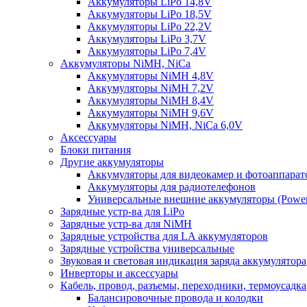
Аккумуляторы LiPo 14,8V
Аккумуляторы LiPo 18,5V
Аккумуляторы LiPo 22,2V
Аккумуляторы LiPo 3,7V
Аккумуляторы LiPo 7,4V
Аккумуляторы NiMH, NiCa
Аккумуляторы NiMH 4,8V
Аккумуляторы NiMH 7,2V
Аккумуляторы NiMH 8,4V
Аккумуляторы NiMH 9,6V
Аккумуляторы NiMH, NiCa 6,0V
Аксессуары
Блоки питания
Другие аккумуляторы
Аккумуляторы для видеокамер и фотоаппарат
Аккумуляторы для радиотелефонов
Универсальные внешние аккумуляторы (Power
Зарядные устр-ва для LiPo
Зарядные устр-ва для NiMH
Зарядные устройства для LA аккумуляторов
Зарядные устройства универсальные
Звуковая и световая индикация заряда аккумулятора
Инверторы и аксессуары
Кабель, провод, разъемы, переходники, термоусадка
Балансировочные провода и колодки