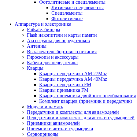
Фотолитиевые и спецэлементы
Литиевые спецэлементы
Спецэлементы
Фотолитиевые
Аппаратура и электроника
Failsafe, биперы
Flash накопители и карты памяти
Аксессуары для передатчиков
Антенны
Выключатель бортового питания
Гироскопы и аксессуары
Кабели для передатчика
Кварцы
Кварцы передатчика AM 27Mhz
Кварцы передатчика AM 40Mhz
Кварцы передатчика FM
Кварцы приемника FM
Кварцы приемника двойного преобразования
Комплект кварцев (приемник и передатчик)
Модули и память
Передатчики и комплекты для авиамоделей
Передатчики и комплекты для авто- и судомоделей
Приемники авиамоделей
Приемники авто- и судомодели
Сервоприводы