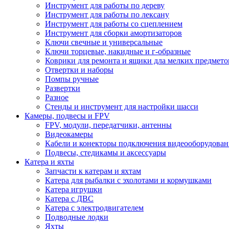
Инструмент для работы по дереву
Инструмент для работы по лексану
Инструмент для работы со сцеплением
Инструмент для сборки амортизаторов
Ключи свечные и универсальные
Ключи торцевые, накидные и г-образные
Коврики для ремонта и ящики дла мелких предмето
Отвертки и наборы
Помпы ручные
Развертки
Разное
Стенды и инструмент для настройки шасси
Камеры, подвесы и FPV
FPV, модули, передатчики, антенны
Видеокамеры
Кабели и конекторы подключения видеооборудован
Подвесы, стедикамы и аксессуары
Катера и яхты
Запчасти к катерам и яхтам
Катера для рыбалки с эхолотами и кормушками
Катера игрушки
Катера с ДВС
Катера с электродвигателем
Подводные лодки
Яхты