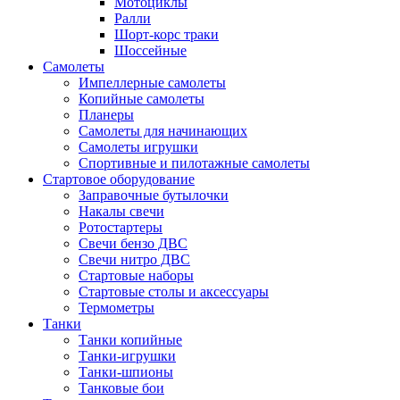
Мотоциклы
Ралли
Шорт-корс траки
Шоссейные
Самолеты
Импеллерные самолеты
Копийные самолеты
Планеры
Самолеты для начинающих
Самолеты игрушки
Спортивные и пилотажные самолеты
Стартовое оборудование
Заправочные бутылочки
Накалы свечи
Ротостартеры
Свечи бензо ДВС
Свечи нитро ДВС
Стартовые наборы
Стартовые столы и аксессуары
Термометры
Танки
Танки копийные
Танки-игрушки
Танки-шпионы
Танковые бои