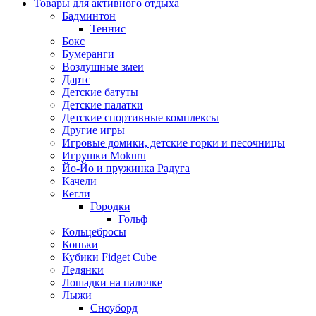
Товары для активного отдыха
Бадминтон
Теннис
Бокс
Бумеранги
Воздушные змеи
Дартс
Детские батуты
Детские палатки
Детские спортивные комплексы
Другие игры
Игровые домики, детские горки и песочницы
Игрушки Mokuru
Йо-Йо и пружинка Радуга
Качели
Кегли
Городки
Гольф
Кольцебросы
Коньки
Кубики Fidget Cube
Ледянки
Лошадки на палочке
Лыжи
Сноуборд