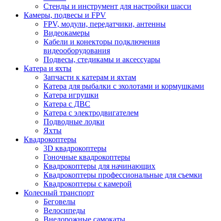
Стенды и инструмент для настройки шасси
Камеры, подвесы и FPV
FPV, модули, передатчики, антенны
Видеокамеры
Кабели и конекторы подключения
видеооборудования
Подвесы, стедикамы и аксессуары
Катера и яхты
Запчасти к катерам и яхтам
Катера для рыбалки с эхолотами и кормушками
Катера игрушки
Катера с ДВС
Катера с электродвигателем
Подводные лодки
Яхты
Квадрокоптеры
3D квадрокоптеры
Гоночные квадрокоптеры
Квадрокоптеры для начинающих
Квадрокоптеры профессиональные для съемки
Квадрокоптеры с камерой
Колесный транспорт
Беговелы
Велосипеды
Внедорожные самокаты