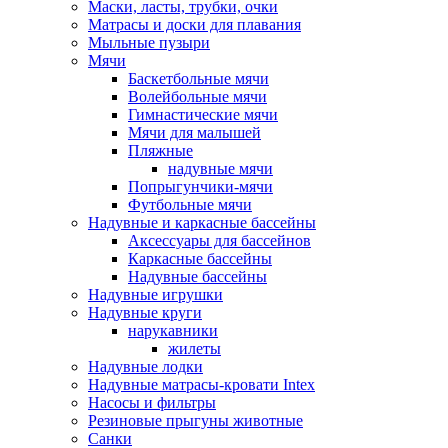
Маски, ласты, трубки, очки
Матрасы и доски для плавания
Мыльные пузыри
Мячи
Баскетбольные мячи
Волейбольные мячи
Гимнастические мячи
Мячи для малышей
Пляжные
надувные мячи
Попрыгунчики-мячи
Футбольные мячи
Надувные и каркасные бассейны
Аксессуары для бассейнов
Каркасные бассейны
Надувные бассейны
Надувные игрушки
Надувные круги
нарукавники
жилеты
Надувные лодки
Надувные матрасы-кровати Intex
Насосы и фильтры
Резиновые прыгуны животные
Санки