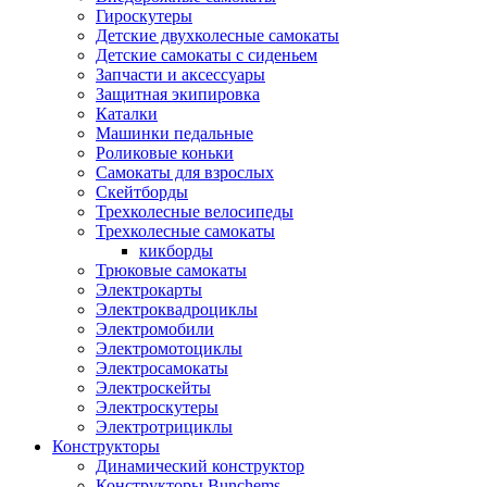
Гироскутеры
Детские двухколесные самокаты
Детские самокаты с сиденьем
Запчасти и аксессуары
Защитная экипировка
Каталки
Машинки педальные
Роликовые коньки
Самокаты для взрослых
Скейтборды
Трехколесные велосипеды
Трехколесные самокаты
кикборды
Трюковые самокаты
Электрокарты
Электроквадроциклы
Электромобили
Электромотоциклы
Электросамокаты
Электроскейты
Электроскутеры
Электротрициклы
Конструкторы
Динамический конструктор
Конструкторы Bunchems