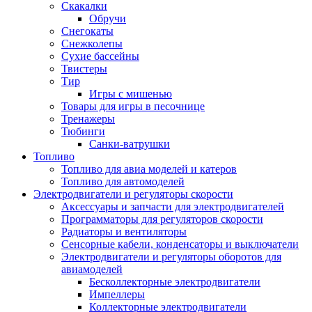
Скакалки
Обручи
Снегокаты
Снежколепы
Сухие бассейны
Твистеры
Тир
Игры с мишенью
Товары для игры в песочнице
Тренажеры
Тюбинги
Санки-ватрушки
Топливо
Топливо для авиа моделей и катеров
Топливо для автомоделей
Электродвигатели и регуляторы скорости
Аксессуары и запчасти для электродвигателей
Программаторы для регуляторов скорости
Радиаторы и вентиляторы
Сенсорные кабели, конденсаторы и выключатели
Электродвигатели и регуляторы оборотов для
авиамоделей
Бесколлекторные электродвигатели
Импеллеры
Коллекторные электродвигатели