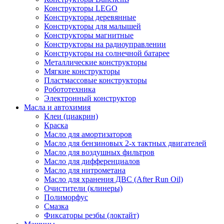
Конструкторы LEGO
Конструкторы деревянные
Конструкторы для малышей
Конструкторы магнитные
Конструкторы на радиоуправлении
Конструкторы на солнечной батарее
Металлические конструкторы
Мягкие конструкторы
Пластмассовые конструкторы
Робототехника
Электронный конструктор
Масла и автохимия
Клеи (циакрин)
Краска
Масло для амортизаторов
Масло для бензиновых 2-х тактных двигателей
Масло для воздушных фильтров
Масло для дифференциалов
Масло для нитрометана
Масло для хранения ДВС (After Run Oil)
Очистители (клинеры)
Полиморфус
Смазка
Фиксаторы резбы (локтайт)