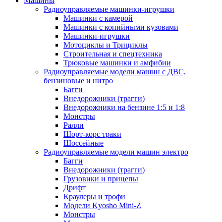
Машины
Радиоуправляемые машинки-игрушки
Машинки с камерой
Машинки с копийными кузовами
Машинки-игрушки
Мотоциклы и Трициклы
Строительная и спецтехника
Трюковые машинки и амфибии
Радиоуправляемые модели машин с ДВС,
бензиновые и нитро
Багги
Внедорожники (трагги)
Внедорожники на бензине 1:5 и 1:8
Монстры
Ралли
Шорт-корс траки
Шоссейные
Радиоуправляемые модели машин электро
Багги
Внедорожники (трагги)
Грузовики и прицепы
Дрифт
Краулеры и трофи
Модели Kyosho Mini-Z
Монстры