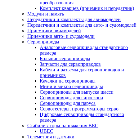
преобразования
Комплект кварцев (приемник и передатчик)
Модули и память
Передатчики и комплекты для авиамоделей
Передатчики и комплекты для авто- и судомоделей
Приемники авиамоделей
Приемники авто- и судомодели
Сервоприводы
Аналоговые сервоприводы стандартного
размера
Большие сервоприводы
Запчасти для сервоприводов
Кабели и разъемы для сервоприводов и
приемников
Качалки на сервоприводы
Мини и микро сервоприводы
Сервоприводы для выпуска шасси
Сервоприводы для гироскопа
Сервоприводы для паруса
Сервотестеры, программаторы серво
Цифровые сервоприводы стандартного
размера
Стабилизаторы напряжения BEC
UBEC
Телеметрия и датчики