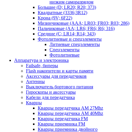
низким саморазрядом
Большие (D; LR20; R20; 373)
Квадратные (3336;3R12)
Крона (9V; 6F22)
Мизинчиковые (AAA; LR03; FR03; R03; 286)
Пальчиковые (AA; LR6; FR6; R6; 316)
Средние (C; LR14; R14; 343)
Фотолитиевые и спецэлементы
Литиевые спецэлементы
Спецэлементы
Фотолитиевые
Аппаратура и электроника
Failsafe, биперы
Flash накопители и карты памяти
Аксессуары для передатчиков
Антенны
Выключатель бортового питания
Гироскопы и аксессуары
Кабели для передатчика
Кварцы
Кварцы передатчика AM 27Mhz
Кварцы передатчика AM 40Mhz
Кварцы передатчика FM
Кварцы приемника FM
Кварцы приемника двойного