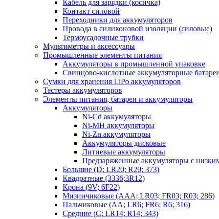
Кабель для зарядки (косичка)
Контакт силовой
Переходники для аккумуляторов
Провода в силиконовой изоляции (силовые)
Термоусадочные трубки
Мультиметры и аксессуары
Промышленные элементы питания
Аккумуляторы в промышленной упаковке
Свинцово-кислотные аккумуляторные батаре
Сумки для хранения LiPo аккумуляторов
Тестеры аккумуляторов
Элементы питания, батареи и аккумуляторы
Аккумуляторы
Ni-Cd аккумуляторы
Ni-MH аккумуляторы
Ni-Zn аккумуляторы
Аккумуляторы дисковые
Литиевые аккумуляторы
Предзаряженные аккумуляторы с низки
Большие (D; LR20; R20; 373)
Квадратные (3336;3R12)
Крона (9V; 6F22)
Мизинчиковые (AAA; LR03; FR03; R03; 286)
Пальчиковые (AA; LR6; FR6; R6; 316)
Средние (C; LR14; R14; 343)