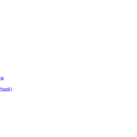
ов
bank)