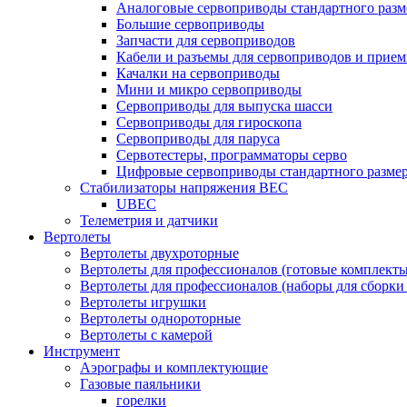
Аналоговые сервоприводы стандартного разм
Большие сервоприводы
Запчасти для сервоприводов
Кабели и разъемы для сервоприводов и прие
Качалки на сервоприводы
Мини и микро сервоприводы
Сервоприводы для выпуска шасси
Сервоприводы для гироскопа
Сервоприводы для паруса
Сервотестеры, программаторы серво
Цифровые сервоприводы стандартного разме
Стабилизаторы напряжения BEC
UBEC
Телеметрия и датчики
Вертолеты
Вертолеты двухроторные
Вертолеты для профессионалов (готовые комплект
Вертолеты для профессионалов (наборы для сборки
Вертолеты игрушки
Вертолеты однороторные
Вертолеты с камерой
Инструмент
Аэрографы и комплектующие
Газовые паяльники
горелки