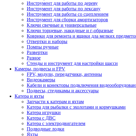
Инструмент для работы по дереву
Инструмент для работы по лексану
Инструмент для работы со сцеплением
Инструмент для сборки амортизаторов
Ключи свечные и универсальные
Ключи торцевые, накидные и г-образные
Коврики для ремонта и ящики дла мелких предмето
Отвертки и наборы
Помпы ручные
Развертки
Разное
Стенды и инструмент для настройки шасси
Камеры, подвесы и FPV
FPV, модули, передатчики, антенны
Видеокамеры
Кабели и конекторы подключения видеооборудован
Подвесы, стедикамы и аксессуары
Катера и яхты
Запчасти к катерам и яхтам
Катера для рыбалки с эхолотами и кормушками
Катера игрушки
Катера с ДВС
Катера с электродвигателем
Подводные лодки
Яхты