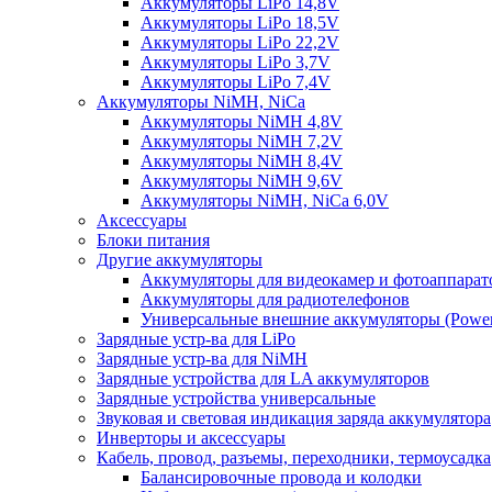
Аккумуляторы LiPo 14,8V
Аккумуляторы LiPo 18,5V
Аккумуляторы LiPo 22,2V
Аккумуляторы LiPo 3,7V
Аккумуляторы LiPo 7,4V
Аккумуляторы NiMH, NiCa
Аккумуляторы NiMH 4,8V
Аккумуляторы NiMH 7,2V
Аккумуляторы NiMH 8,4V
Аккумуляторы NiMH 9,6V
Аккумуляторы NiMH, NiCa 6,0V
Аксессуары
Блоки питания
Другие аккумуляторы
Аккумуляторы для видеокамер и фотоаппарат
Аккумуляторы для радиотелефонов
Универсальные внешние аккумуляторы (Power
Зарядные устр-ва для LiPo
Зарядные устр-ва для NiMH
Зарядные устройства для LA аккумуляторов
Зарядные устройства универсальные
Звуковая и световая индикация заряда аккумулятора
Инверторы и аксессуары
Кабель, провод, разъемы, переходники, термоусадка
Балансировочные провода и колодки