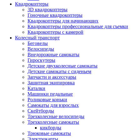
Квадрокоптеры
3D квадрокоптеры
Гоночные квадрокоптеры
Квадрокоптеры для начинающих
Квадрокоптеры профессиональные для съемки
Квадрокоптеры с камерой
Колесный транспорт
Беговелы
Велосипеды
Внедорожные самокаты
Гироскутеры
Детские двухколесные самокаты
Детские самокаты с сиденьем
Запчасти и аксессуары
Защитная экипировка
Каталки
Машинки педальные
Роликовые коньки
Самокаты для взрослых
Скейтборды
Трехколесные велосипеды
Трехколесные самокаты
кикборды
Трюковые самокаты
Электрокарты