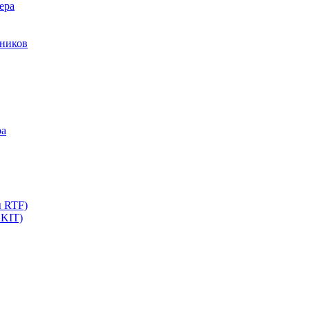
ера
мников
ра
ы RTF)
 KIT)