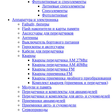
Фотолитиевые и спецэлементы
Литиевые спецэлементы
Спецэлементы
Фотолитиевые
Аппаратура и электроника
Failsafe, биперы
Flash накопители и карты памяти
Аксессуары для передатчиков
Антенны
Выключатель бортового питания
Гироскопы и аксессуары
Кабели для передатчика
Кварцы
Кварцы передатчика AM 27Mhz
Кварцы передатчика AM 40Mhz
Кварцы передатчика FM
Кварцы приемника FM
Кварцы приемника двойного преобразования
Комплект кварцев (приемник и передатчик)
Модули и память
Передатчики и комплекты для авиамоделей
Передатчики и комплекты для авто- и судомоделей
Приемники авиамоделей
Приемники авто- и судомодели
Сервоприводы