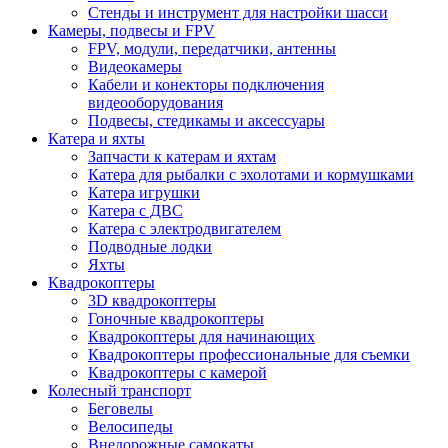
Стенды и инструмент для настройки шасси
Камеры, подвесы и FPV
FPV, модули, передатчики, антенны
Видеокамеры
Кабели и конекторы подключения
видеооборудования
Подвесы, стедикамы и аксессуары
Катера и яхты
Запчасти к катерам и яхтам
Катера для рыбалки с эхолотами и кормушками
Катера игрушки
Катера с ДВС
Катера с электродвигателем
Подводные лодки
Яхты
Квадрокоптеры
3D квадрокоптеры
Гоночные квадрокоптеры
Квадрокоптеры для начинающих
Квадрокоптеры профессиональные для съемки
Квадрокоптеры с камерой
Колесный транспорт
Беговелы
Велосипеды
Внедорожные самокаты