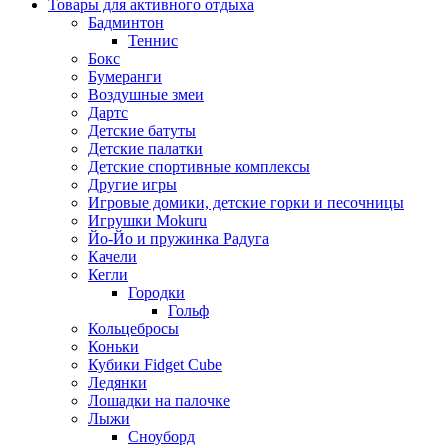
Товары для активного отдыха
Бадминтон
Теннис
Бокс
Бумеранги
Воздушные змеи
Дартс
Детские батуты
Детские палатки
Детские спортивные комплексы
Другие игры
Игровые домики, детские горки и песочницы
Игрушки Mokuru
Йо-Йо и пружинка Радуга
Качели
Кегли
Городки
Гольф
Кольцебросы
Коньки
Кубики Fidget Cube
Ледянки
Лошадки на палочке
Лыжи
Сноуборд