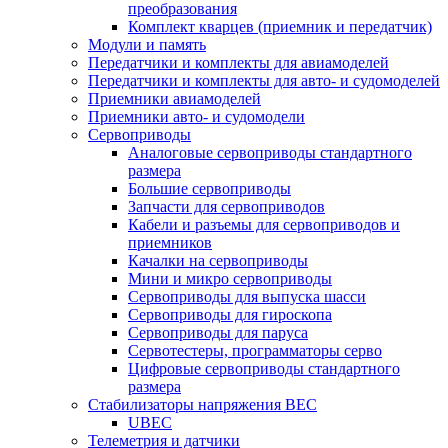
преобразования
Комплект кварцев (приемник и передатчик)
Модули и память
Передатчики и комплекты для авиамоделей
Передатчики и комплекты для авто- и судомоделей
Приемники авиамоделей
Приемники авто- и судомодели
Сервоприводы
Аналоговые сервоприводы стандартного
размера
Большие сервоприводы
Запчасти для сервоприводов
Кабели и разъемы для сервоприводов и
приемников
Качалки на сервоприводы
Мини и микро сервоприводы
Сервоприводы для выпуска шасси
Сервоприводы для гироскопа
Сервоприводы для паруса
Сервотестеры, программаторы серво
Цифровые сервоприводы стандартного
размера
Стабилизаторы напряжения BEC
UBEC
Телеметрия и датчики