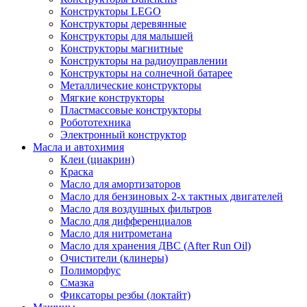
Конструкторы LEGO
Конструкторы деревянные
Конструкторы для малышей
Конструкторы магнитные
Конструкторы на радиоуправлении
Конструкторы на солнечной батарее
Металлические конструкторы
Мягкие конструкторы
Пластмассовые конструкторы
Робототехника
Электронный конструктор
Масла и автохимия
Клеи (циакрин)
Краска
Масло для амортизаторов
Масло для бензиновых 2-х тактных двигателей
Масло для воздушных фильтров
Масло для дифференциалов
Масло для нитрометана
Масло для хранения ДВС (After Run Oil)
Очистители (клинеры)
Полиморфус
Смазка
Фиксаторы резбы (локтайт)