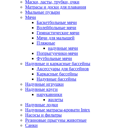
Маски, ласты, трубки, очки
Матрасы и доски для плавания
Мыльные пузыри
Мячи
Баскетбольные мячи
Волейбольные мячи
Гимнастические мячи
Мячи для малышей
Пляжные
надувные мячи
Попрыгунчики-мячи
Футбольные мячи
Надувные и каркасные бассейны
Аксессуары для бассейнов
Каркасные бассейны
Надувные бассейны
Надувные игрушки
Надувные круги
нарукавники
жилеты
Надувные лодки
Надувные матрасы-кровати Intex
Насосы и фильтры
Резиновые прыгуны животные
Санки