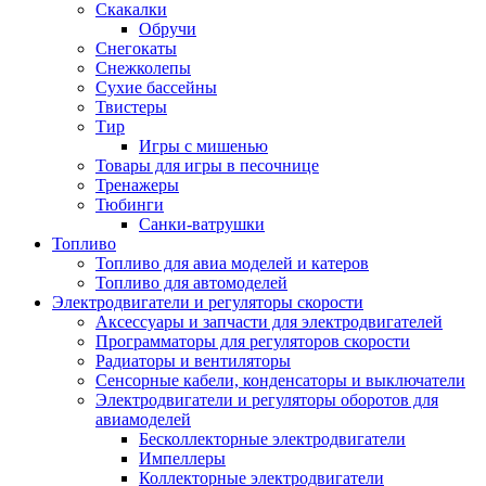
Скакалки
Обручи
Снегокаты
Снежколепы
Сухие бассейны
Твистеры
Тир
Игры с мишенью
Товары для игры в песочнице
Тренажеры
Тюбинги
Санки-ватрушки
Топливо
Топливо для авиа моделей и катеров
Топливо для автомоделей
Электродвигатели и регуляторы скорости
Аксессуары и запчасти для электродвигателей
Программаторы для регуляторов скорости
Радиаторы и вентиляторы
Сенсорные кабели, конденсаторы и выключатели
Электродвигатели и регуляторы оборотов для
авиамоделей
Бесколлекторные электродвигатели
Импеллеры
Коллекторные электродвигатели