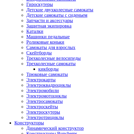
Гироскутеры
Детские двухколесные самокаты
Детские самокаты с сиденьем
Запчасти и аксессуары
Защитная экипировка
Каталки
Машинки педальные
Роликовые коньки
Самокаты для взрослых
Скейтборды
Трехколесные велосипеды
Трехколесные самокаты
кикборды
Трюковые самокаты
Электрокарты
Электроквадроциклы
Электромобили
Электромотоциклы
Электросамокаты
Электроскейты
Электроскутеры
Электротрициклы
Конструкторы
Динамический конструктор
Конструкторы Bunchems