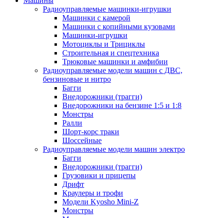
Машины
Радиоуправляемые машинки-игрушки
Машинки с камерой
Машинки с копийными кузовами
Машинки-игрушки
Мотоциклы и Трициклы
Строительная и спецтехника
Трюковые машинки и амфибии
Радиоуправляемые модели машин с ДВС,
бензиновые и нитро
Багги
Внедорожники (трагги)
Внедорожники на бензине 1:5 и 1:8
Монстры
Ралли
Шорт-корс траки
Шоссейные
Радиоуправляемые модели машин электро
Багги
Внедорожники (трагги)
Грузовики и прицепы
Дрифт
Краулеры и трофи
Модели Kyosho Mini-Z
Монстры