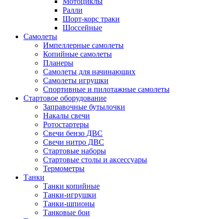
Мотоциклы
Ралли
Шорт-корс траки
Шоссейные
Самолеты
Импеллерные самолеты
Копийные самолеты
Планеры
Самолеты для начинающих
Самолеты игрушки
Спортивные и пилотажные самолеты
Стартовое оборудование
Заправочные бутылочки
Накалы свечи
Ротостартеры
Свечи бензо ДВС
Свечи нитро ДВС
Стартовые наборы
Стартовые столы и аксессуары
Термометры
Танки
Танки копийные
Танки-игрушки
Танки-шпионы
Танковые бои