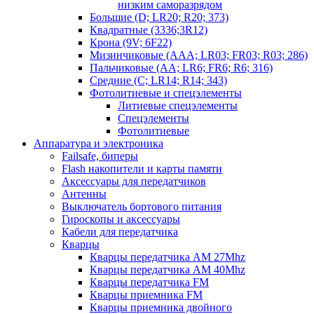
низким саморазрядом
Большие (D; LR20; R20; 373)
Квадратные (3336;3R12)
Крона (9V; 6F22)
Мизинчиковые (AAA; LR03; FR03; R03; 286)
Пальчиковые (AA; LR6; FR6; R6; 316)
Средние (C; LR14; R14; 343)
Фотолитиевые и спецэлементы
Литиевые спецэлементы
Спецэлементы
Фотолитиевые
Аппаратура и электроника
Failsafe, биперы
Flash накопители и карты памяти
Аксессуары для передатчиков
Антенны
Выключатель бортового питания
Гироскопы и аксессуары
Кабели для передатчика
Кварцы
Кварцы передатчика AM 27Mhz
Кварцы передатчика AM 40Mhz
Кварцы передатчика FM
Кварцы приемника FM
Кварцы приемника двойного