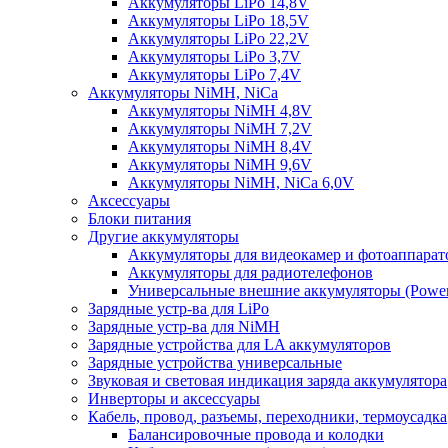
Аккумуляторы LiPo 14,8V
Аккумуляторы LiPo 18,5V
Аккумуляторы LiPo 22,2V
Аккумуляторы LiPo 3,7V
Аккумуляторы LiPo 7,4V
Аккумуляторы NiMH, NiCa
Аккумуляторы NiMH 4,8V
Аккумуляторы NiMH 7,2V
Аккумуляторы NiMH 8,4V
Аккумуляторы NiMH 9,6V
Аккумуляторы NiMH, NiCa 6,0V
Аксессуары
Блоки питания
Другие аккумуляторы
Аккумуляторы для видеокамер и фотоаппарат
Аккумуляторы для радиотелефонов
Универсальные внешние аккумуляторы (Power
Зарядные устр-ва для LiPo
Зарядные устр-ва для NiMH
Зарядные устройства для LA аккумуляторов
Зарядные устройства универсальные
Звуковая и световая индикация заряда аккумулятора
Инверторы и аксессуары
Кабель, провод, разъемы, переходники, термоусадка
Балансировочные провода и колодки