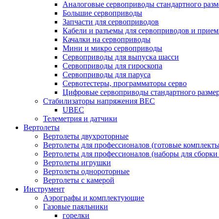
Аналоговые сервоприводы стандартного разм
Большие сервоприводы
Запчасти для сервоприводов
Кабели и разъемы для сервоприводов и прие
Качалки на сервоприводы
Мини и микро сервоприводы
Сервоприводы для выпуска шасси
Сервоприводы для гироскопа
Сервоприводы для паруса
Сервотестеры, программаторы серво
Цифровые сервоприводы стандартного разме
Стабилизаторы напряжения BEC
UBEC
Телеметрия и датчики
Вертолеты
Вертолеты двухроторные
Вертолеты для профессионалов (готовые комплект
Вертолеты для профессионалов (наборы для сборки
Вертолеты игрушки
Вертолеты однороторные
Вертолеты с камерой
Инструмент
Аэрографы и комплектующие
Газовые паяльники
горелки