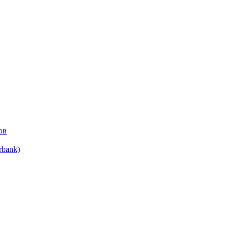
ов
bank)