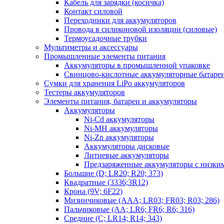
Кабель для зарядки (косичка)
Контакт силовой
Переходники для аккумуляторов
Провода в силиконовой изоляции (силовые)
Термоусадочные трубки
Мультиметры и аксессуары
Промышленные элементы питания
Аккумуляторы в промышленной упаковке
Свинцово-кислотные аккумуляторные батаре
Сумки для хранения LiPo аккумуляторов
Тестеры аккумуляторов
Элементы питания, батареи и аккумуляторы
Аккумуляторы
Ni-Cd аккумуляторы
Ni-MH аккумуляторы
Ni-Zn аккумуляторы
Аккумуляторы дисковые
Литиевые аккумуляторы
Предзаряженные аккумуляторы с низки
Большие (D; LR20; R20; 373)
Квадратные (3336;3R12)
Крона (9V; 6F22)
Мизинчиковые (AAA; LR03; FR03; R03; 286)
Пальчиковые (AA; LR6; FR6; R6; 316)
Средние (C; LR14; R14; 343)