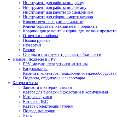
Инструмент для работы по дереву
Инструмент для работы по лексану
Инструмент для работы со сцеплением
Инструмент для сборки амортизаторов
Ключи свечные и универсальные
Ключи торцевые, накидные и г-образные
Коврики для ремонта и ящики дла мелких предмето
Отвертки и наборы
Помпы ручные
Развертки
Разное
Стенды и инструмент для настройки шасси
Камеры, подвесы и FPV
FPV, модули, передатчики, антенны
Видеокамеры
Кабели и конекторы подключения видеооборудован
Подвесы, стедикамы и аксессуары
Катера и яхты
Запчасти к катерам и яхтам
Катера для рыбалки с эхолотами и кормушками
Катера игрушки
Катера с ДВС
Катера с электродвигателем
Подводные лодки
Яхты