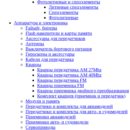
Фотолитиевые и спецэлементы
Литиевые спецэлементы
Спецэлементы
Фотолитиевые
Аппаратура и электроника
Failsafe, биперы
Flash накопители и карты памяти
Аксессуары для передатчиков
Антенны
Выключатель бортового питания
Гироскопы и аксессуары
Кабели для передатчика
Кварцы
Кварцы передатчика AM 27Mhz
Кварцы передатчика AM 40Mhz
Кварцы передатчика FM
Кварцы приемника FM
Кварцы приемника двойного преобразования
Комплект кварцев (приемник и передатчик)
Модули и память
Передатчики и комплекты для авиамоделей
Передатчики и комплекты для авто- и судомоделей
Приемники авиамоделей
Приемники авто- и судомодели
Сервоприводы