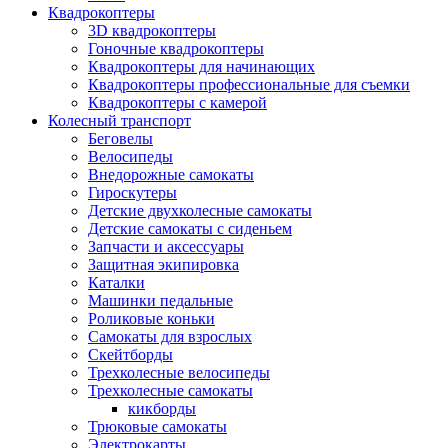
Квадрокоптеры
3D квадрокоптеры
Гоночные квадрокоптеры
Квадрокоптеры для начинающих
Квадрокоптеры профессиональные для съемки
Квадрокоптеры с камерой
Колесный транспорт
Беговелы
Велосипеды
Внедорожные самокаты
Гироскутеры
Детские двухколесные самокаты
Детские самокаты с сиденьем
Запчасти и аксессуары
Защитная экипировка
Каталки
Машинки педальные
Роликовые коньки
Самокаты для взрослых
Скейтборды
Трехколесные велосипеды
Трехколесные самокаты
кикборды
Трюковые самокаты
Электрокарты