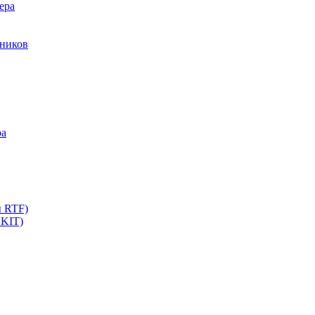
ера
мников
ра
ы RTF)
 KIT)