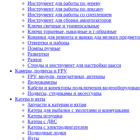
Инструмент для работы по дереву
Инструмент для работы по лексану
Инструмент для работы со сцеплением
Инструмент для сборки амортизаторов
Ключи свечные и универсальные
Ключи торцевые, накидные и г-образные
Коврики для ремонта и ящики дла мелких предмето
Отвертки и наборы
Помпы ручные
Развертки
Разное
Стенды и инструмент для настройки шасси
Камеры, подвесы и FPV
FPV, модули, передатчики, антенны
Видеокамеры
Кабели и конекторы подключения видеооборудован
Подвесы, стедикамы и аксессуары
Катера и яхты
Запчасти к катерам и яхтам
Катера для рыбалки с эхолотами и кормушками
Катера игрушки
Катера с ДВС
Катера с электродвигателем
Подводные лодки
Яхты