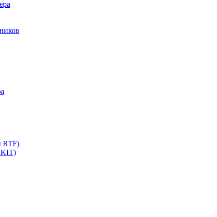
ера
мников
ра
ы RTF)
 KIT)