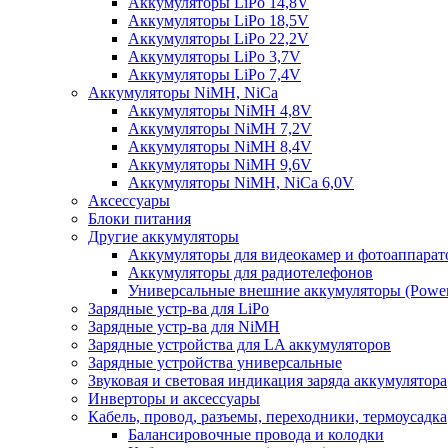
Аккумуляторы LiPo 14,8V
Аккумуляторы LiPo 18,5V
Аккумуляторы LiPo 22,2V
Аккумуляторы LiPo 3,7V
Аккумуляторы LiPo 7,4V
Аккумуляторы NiMH, NiCa
Аккумуляторы NiMH 4,8V
Аккумуляторы NiMH 7,2V
Аккумуляторы NiMH 8,4V
Аккумуляторы NiMH 9,6V
Аккумуляторы NiMH, NiCa 6,0V
Аксессуары
Блоки питания
Другие аккумуляторы
Аккумуляторы для видеокамер и фотоаппарат
Аккумуляторы для радиотелефонов
Универсальные внешние аккумуляторы (Power
Зарядные устр-ва для LiPo
Зарядные устр-ва для NiMH
Зарядные устройства для LA аккумуляторов
Зарядные устройства универсальные
Звуковая и световая индикация заряда аккумулятора
Инверторы и аксессуары
Кабель, провод, разъемы, переходники, термоусадка
Балансировочные провода и колодки