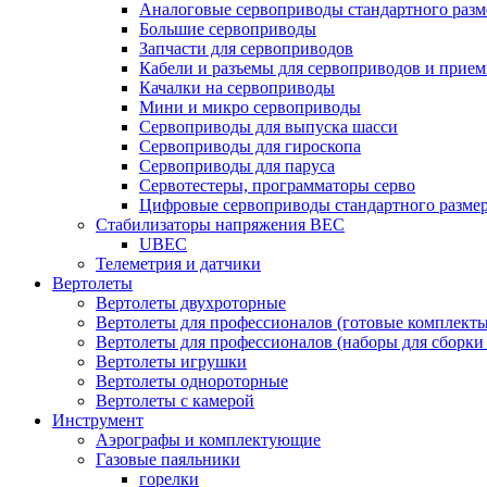
Аналоговые сервоприводы стандартного разм
Большие сервоприводы
Запчасти для сервоприводов
Кабели и разъемы для сервоприводов и прие
Качалки на сервоприводы
Мини и микро сервоприводы
Сервоприводы для выпуска шасси
Сервоприводы для гироскопа
Сервоприводы для паруса
Сервотестеры, программаторы серво
Цифровые сервоприводы стандартного разме
Стабилизаторы напряжения BEC
UBEC
Телеметрия и датчики
Вертолеты
Вертолеты двухроторные
Вертолеты для профессионалов (готовые комплект
Вертолеты для профессионалов (наборы для сборки
Вертолеты игрушки
Вертолеты однороторные
Вертолеты с камерой
Инструмент
Аэрографы и комплектующие
Газовые паяльники
горелки