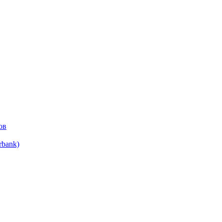
ов
bank)