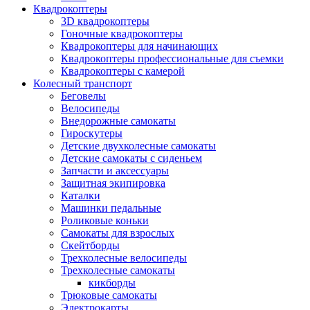
Квадрокоптеры
3D квадрокоптеры
Гоночные квадрокоптеры
Квадрокоптеры для начинающих
Квадрокоптеры профессиональные для съемки
Квадрокоптеры с камерой
Колесный транспорт
Беговелы
Велосипеды
Внедорожные самокаты
Гироскутеры
Детские двухколесные самокаты
Детские самокаты с сиденьем
Запчасти и аксессуары
Защитная экипировка
Каталки
Машинки педальные
Роликовые коньки
Самокаты для взрослых
Скейтборды
Трехколесные велосипеды
Трехколесные самокаты
кикборды
Трюковые самокаты
Электрокарты