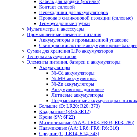
Кабель для зарядки (косичка)
Контакт силовой
Переходники для аккумуляторов
Провода в силиконовой изоляции (силовые)
Термоусадочные трубки
Мультиметры и аксессуары
Промышленные элементы питания
Аккумуляторы в промышленной упаковке
Свинцово-кислотные аккумуляторные батаре
Сумки для хранения LiPo аккумуляторов
Тестеры аккумуляторов
Элементы питания, батареи и аккумуляторы
Аккумуляторы
Ni-Cd аккумуляторы
Ni-MH аккумуляторы
Ni-Zn аккумуляторы
Аккумуляторы дисковые
Литиевые аккумуляторы
Предзаряженные аккумуляторы с низки
Большие (D; LR20; R20; 373)
Квадратные (3336;3R12)
Крона (9V; 6F22)
Мизинчиковые (AAA; LR03; FR03; R03; 286)
Пальчиковые (AA; LR6; FR6; R6; 316)
Средние (C; LR14; R14; 343)