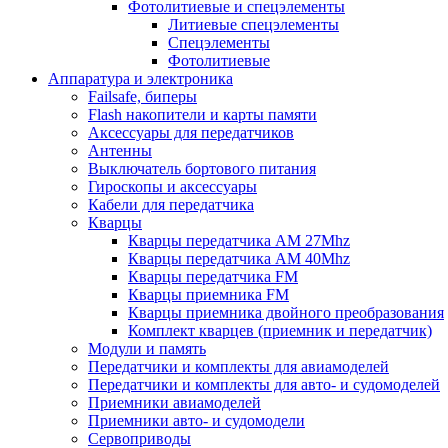
Фотолитиевые и спецэлементы
Литиевые спецэлементы
Спецэлементы
Фотолитиевые
Аппаратура и электроника
Failsafe, биперы
Flash накопители и карты памяти
Аксессуары для передатчиков
Антенны
Выключатель бортового питания
Гироскопы и аксессуары
Кабели для передатчика
Кварцы
Кварцы передатчика AM 27Mhz
Кварцы передатчика AM 40Mhz
Кварцы передатчика FM
Кварцы приемника FM
Кварцы приемника двойного преобразования
Комплект кварцев (приемник и передатчик)
Модули и память
Передатчики и комплекты для авиамоделей
Передатчики и комплекты для авто- и судомоделей
Приемники авиамоделей
Приемники авто- и судомодели
Сервоприводы