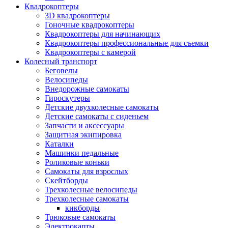
Квадрокоптеры
3D квадрокоптеры
Гоночные квадрокоптеры
Квадрокоптеры для начинающих
Квадрокоптеры профессиональные для съемки
Квадрокоптеры с камерой
Колесный транспорт
Беговелы
Велосипеды
Внедорожные самокаты
Гироскутеры
Детские двухколесные самокаты
Детские самокаты с сиденьем
Запчасти и аксессуары
Защитная экипировка
Каталки
Машинки педальные
Роликовые коньки
Самокаты для взрослых
Скейтборды
Трехколесные велосипеды
Трехколесные самокаты
кикборды
Трюковые самокаты
Электрокарты