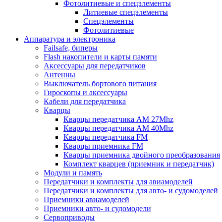
Фотолитиевые и спецэлементы
Литиевые спецэлементы
Спецэлементы
Фотолитиевые
Аппаратура и электроника
Failsafe, биперы
Flash накопители и карты памяти
Аксессуары для передатчиков
Антенны
Выключатель бортового питания
Гироскопы и аксессуары
Кабели для передатчика
Кварцы
Кварцы передатчика AM 27Mhz
Кварцы передатчика AM 40Mhz
Кварцы передатчика FM
Кварцы приемника FM
Кварцы приемника двойного преобразования
Комплект кварцев (приемник и передатчик)
Модули и память
Передатчики и комплекты для авиамоделей
Передатчики и комплекты для авто- и судомоделей
Приемники авиамоделей
Приемники авто- и судомодели
Сервоприводы