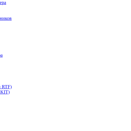
ера
мников
ра
ы RTF)
 KIT)