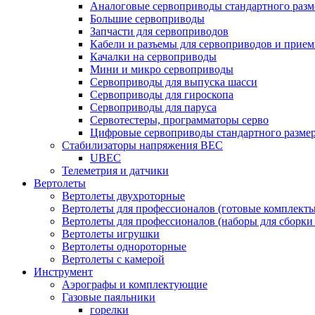
Аналоговые сервоприводы стандартного разм
Большие сервоприводы
Запчасти для сервоприводов
Кабели и разъемы для сервоприводов и прие
Качалки на сервоприводы
Мини и микро сервоприводы
Сервоприводы для выпуска шасси
Сервоприводы для гироскопа
Сервоприводы для паруса
Сервотестеры, программаторы серво
Цифровые сервоприводы стандартного разме
Стабилизаторы напряжения BEC
UBEC
Телеметрия и датчики
Вертолеты
Вертолеты двухроторные
Вертолеты для профессионалов (готовые комплект
Вертолеты для профессионалов (наборы для сборки
Вертолеты игрушки
Вертолеты однороторные
Вертолеты с камерой
Инструмент
Аэрографы и комплектующие
Газовые паяльники
горелки