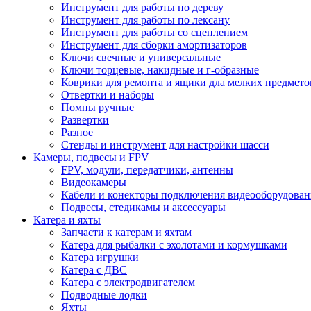
Инструмент для работы по дереву
Инструмент для работы по лексану
Инструмент для работы со сцеплением
Инструмент для сборки амортизаторов
Ключи свечные и универсальные
Ключи торцевые, накидные и г-образные
Коврики для ремонта и ящики дла мелких предмето
Отвертки и наборы
Помпы ручные
Развертки
Разное
Стенды и инструмент для настройки шасси
Камеры, подвесы и FPV
FPV, модули, передатчики, антенны
Видеокамеры
Кабели и конекторы подключения видеооборудован
Подвесы, стедикамы и аксессуары
Катера и яхты
Запчасти к катерам и яхтам
Катера для рыбалки с эхолотами и кормушками
Катера игрушки
Катера с ДВС
Катера с электродвигателем
Подводные лодки
Яхты