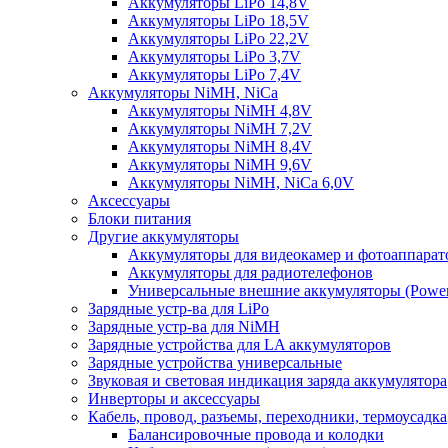
Аккумуляторы LiPo 14,8V
Аккумуляторы LiPo 18,5V
Аккумуляторы LiPo 22,2V
Аккумуляторы LiPo 3,7V
Аккумуляторы LiPo 7,4V
Аккумуляторы NiMH, NiCa
Аккумуляторы NiMH 4,8V
Аккумуляторы NiMH 7,2V
Аккумуляторы NiMH 8,4V
Аккумуляторы NiMH 9,6V
Аккумуляторы NiMH, NiCa 6,0V
Аксессуары
Блоки питания
Другие аккумуляторы
Аккумуляторы для видеокамер и фотоаппарат
Аккумуляторы для радиотелефонов
Универсальные внешние аккумуляторы (Power
Зарядные устр-ва для LiPo
Зарядные устр-ва для NiMH
Зарядные устройства для LA аккумуляторов
Зарядные устройства универсальные
Звуковая и световая индикация заряда аккумулятора
Инверторы и аксессуары
Кабель, провод, разъемы, переходники, термоусадка
Балансировочные провода и колодки