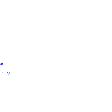
ов
bank)