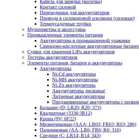
Кабель для зарядки (косичка)
Контакт силовой
Переходники для аккумуляторов
Провода в силиконовой изоляции (силовые)
Термоусадочные трубки
Мультиметры и аксессуары
Промышленные элементы питания
Аккумуляторы в промышленной упаковке
Свинцово-кислотные аккумуляторные батаре
Сумки для хранения LiPo аккумуляторов
Тестеры аккумуляторов
Элементы питания, батареи и аккумуляторы
Аккумуляторы
Ni-Cd аккумуляторы
Ni-MH аккумуляторы
Ni-Zn аккумуляторы
Аккумуляторы дисковые
Литиевые аккумуляторы
Предзаряженные аккумуляторы с низки
Большие (D; LR20; R20; 373)
Квадратные (3336;3R12)
Крона (9V; 6F22)
Мизинчиковые (AAA; LR03; FR03; R03; 286)
Пальчиковые (AA; LR6; FR6; R6; 316)
Средние (C; LR14; R14; 343)