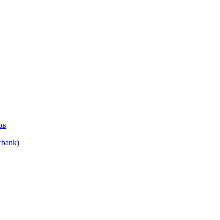
ов
bank)