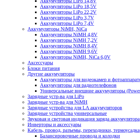
Аккумуляторы LiPo 14,8V
Аккумуляторы LiPo 18,5V
Аккумуляторы LiPo 22,2V
Аккумуляторы LiPo 3,7V
Аккумуляторы LiPo 7,4V
Аккумуляторы NiMH, NiCa
Аккумуляторы NiMH 4,8V
Аккумуляторы NiMH 7,2V
Аккумуляторы NiMH 8,4V
Аккумуляторы NiMH 9,6V
Аккумуляторы NiMH, NiCa 6,0V
Аксессуары
Блоки питания
Другие аккумуляторы
Аккумуляторы для видеокамер и фотоаппарат
Аккумуляторы для радиотелефонов
Универсальные внешние аккумуляторы (Power
Зарядные устр-ва для LiPo
Зарядные устр-ва для NiMH
Зарядные устройства для LA аккумуляторов
Зарядные устройства универсальные
Звуковая и световая индикация заряда аккумулятора
Инверторы и аксессуары
Кабель, провод, разъемы, переходники, термоусадка
Балансировочные провода и колодки