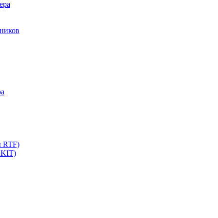
ера
мников
ра
ы RTF)
 KIT)