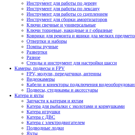
Инструмент для работы по дереву
Инструмент для работы по лексану
Инструмент для работы со сцеплением
Инструмент для сборки амортизаторов
Ключи свечные и универсальные
Ключи торцевые, накидные и г-образные
Коврики для ремонта и ящики дла мелких предмето
Отвертки и наборы
Помпы ручные
Развертки
Разное
Стенды и инструмент для настройки шасси
Камеры, подвесы и FPV
FPV, модули, передатчики, антенны
Видеокамеры
Кабели и конекторы подключения видеооборудован
Подвесы, стедикамы и аксессуары
Катера и яхты
Запчасти к катерам и яхтам
Катера для рыбалки с эхолотами и кормушками
Катера игрушки
Катера с ДВС
Катера с электродвигателем
Подводные лодки
Яхты