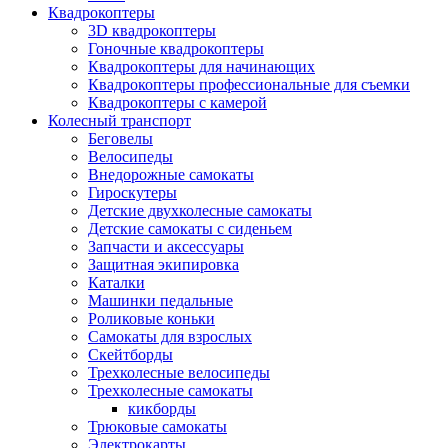
Квадрокоптеры
3D квадрокоптеры
Гоночные квадрокоптеры
Квадрокоптеры для начинающих
Квадрокоптеры профессиональные для съемки
Квадрокоптеры с камерой
Колесный транспорт
Беговелы
Велосипеды
Внедорожные самокаты
Гироскутеры
Детские двухколесные самокаты
Детские самокаты с сиденьем
Запчасти и аксессуары
Защитная экипировка
Каталки
Машинки педальные
Роликовые коньки
Самокаты для взрослых
Скейтборды
Трехколесные велосипеды
Трехколесные самокаты
кикборды
Трюковые самокаты
Электрокарты