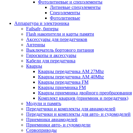
Фотолитиевые и спецэлементы
Литиевые спецэлементы
Спецэлементы
Фотолитиевые
Аппаратура и электроника
Failsafe, биперы
Flash накопители и карты памяти
Аксессуары для передатчиков
Антенны
Выключатель бортового питания
Гироскопы и аксессуары
Кабели для передатчика
Кварцы
Кварцы передатчика AM 27Mhz
Кварцы передатчика AM 40Mhz
Кварцы передатчика FM
Кварцы приемника FM
Кварцы приемника двойного преобразования
Комплект кварцев (приемник и передатчик)
Модули и память
Передатчики и комплекты для авиамоделей
Передатчики и комплекты для авто- и судомоделей
Приемники авиамоделей
Приемники авто- и судомодели
Сервоприводы