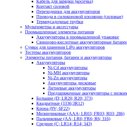
Кабель для зарядки (косичка)
Контакт силовой
Переходники для аккумуляторов
Провода в силиконовой изоляции (силовые)
Термоусадочные трубки
Мультиметры и аксессуары
Промышленные элементы питания
Аккумуляторы в промышленной упаковке
Свинцово-кислотные аккумуляторные батаре
Сумки для хранения LiPo аккумуляторов
Тестеры аккумуляторов
Элементы питания, батареи и аккумуляторы
Аккумуляторы
Ni-Cd аккумуляторы
Ni-MH аккумуляторы
Ni-Zn аккумуляторы
Аккумуляторы дисковые
Литиевые аккумуляторы
Предзаряженные аккумуляторы с низки
Большие (D; LR20; R20; 373)
Квадратные (3336;3R12)
Крона (9V; 6F22)
Мизинчиковые (AAA; LR03; FR03; R03; 286)
Пальчиковые (AA; LR6; FR6; R6; 316)
Средние (C; LR14; R14; 343)