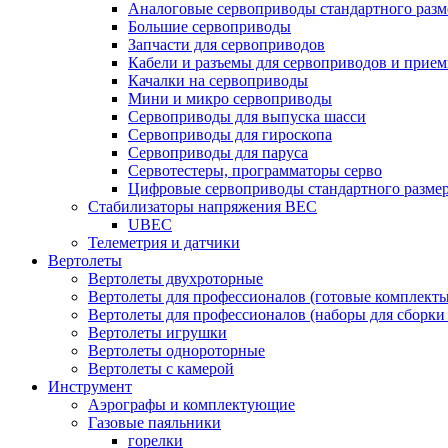
Аналоговые сервоприводы стандартного разм
Большие сервоприводы
Запчасти для сервоприводов
Кабели и разъемы для сервоприводов и прие
Качалки на сервоприводы
Мини и микро сервоприводы
Сервоприводы для выпуска шасси
Сервоприводы для гироскопа
Сервоприводы для паруса
Сервотестеры, программаторы серво
Цифровые сервоприводы стандартного разме
Стабилизаторы напряжения BEC
UBEC
Телеметрия и датчики
Вертолеты
Вертолеты двухроторные
Вертолеты для профессионалов (готовые комплект
Вертолеты для профессионалов (наборы для сборки
Вертолеты игрушки
Вертолеты однороторные
Вертолеты с камерой
Инструмент
Аэрографы и комплектующие
Газовые паяльники
горелки