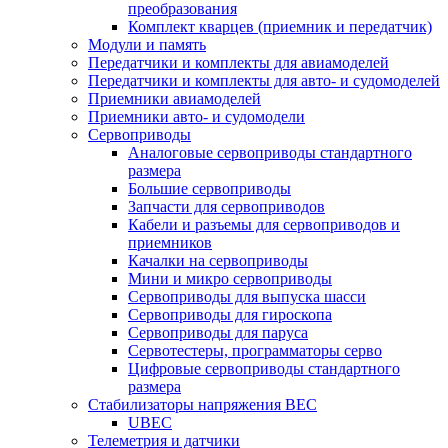
преобразования
Комплект кварцев (приемник и передатчик)
Модули и память
Передатчики и комплекты для авиамоделей
Передатчики и комплекты для авто- и судомоделей
Приемники авиамоделей
Приемники авто- и судомодели
Сервоприводы
Аналоговые сервоприводы стандартного
размера
Большие сервоприводы
Запчасти для сервоприводов
Кабели и разъемы для сервоприводов и
приемников
Качалки на сервоприводы
Мини и микро сервоприводы
Сервоприводы для выпуска шасси
Сервоприводы для гироскопа
Сервоприводы для паруса
Сервотестеры, программаторы серво
Цифровые сервоприводы стандартного
размера
Стабилизаторы напряжения BEC
UBEC
Телеметрия и датчики