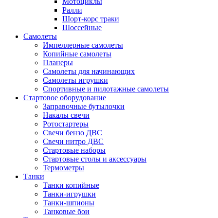
Мотоциклы
Ралли
Шорт-корс траки
Шоссейные
Самолеты
Импеллерные самолеты
Копийные самолеты
Планеры
Самолеты для начинающих
Самолеты игрушки
Спортивные и пилотажные самолеты
Стартовое оборудование
Заправочные бутылочки
Накалы свечи
Ротостартеры
Свечи бензо ДВС
Свечи нитро ДВС
Стартовые наборы
Стартовые столы и аксессуары
Термометры
Танки
Танки копийные
Танки-игрушки
Танки-шпионы
Танковые бои