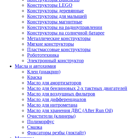
Конструкторы LEGO
Конструкторы деревянные
Конструкторы для малышей
Конструкторы магнитные
Конструкторы на радиоуправлении
Конструкторы на солнечной батарее
Металлические конструкторы
Мягкие конструкторы
Пластмассовые конструкторы
Робототехника
Электронный конструктор
Масла и автохимия
Клеи (циакрин)
Краска
Масло для амортизаторов
Масло для бензиновых 2-х тактных двигателей
Масло для воздушных фильтров
Масло для дифференциалов
Масло для нитрометана
Масло для хранения ДВС (After Run Oil)
Очистители (клинеры)
Полиморфус
Смазка
Фиксаторы резбы (локтайт)