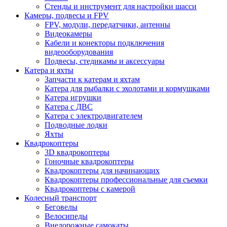
Стенды и инструмент для настройки шасси
Камеры, подвесы и FPV
FPV, модули, передатчики, антенны
Видеокамеры
Кабели и конекторы подключения
видеооборудования
Подвесы, стедикамы и аксессуары
Катера и яхты
Запчасти к катерам и яхтам
Катера для рыбалки с эхолотами и кормушками
Катера игрушки
Катера с ДВС
Катера с электродвигателем
Подводные лодки
Яхты
Квадрокоптеры
3D квадрокоптеры
Гоночные квадрокоптеры
Квадрокоптеры для начинающих
Квадрокоптеры профессиональные для съемки
Квадрокоптеры с камерой
Колесный транспорт
Беговелы
Велосипеды
Внедорожные самокаты