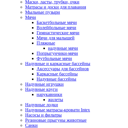
Маски, ласты, трубки, очки
Матрасы и доски для плавания
Мыльные пузыри
Мячи
Баскетбольные мячи
Волейбольные мячи
Гимнастические мячи
Мячи для малышей
Пляжные
надувные мячи
Попрыгунчики-мячи
Футбольные мячи
Надувные и каркасные бассейны
Аксессуары для бассейнов
Каркасные бассейны
Надувные бассейны
Надувные игрушки
Надувные круги
нарукавники
жилеты
Надувные лодки
Надувные матрасы-кровати Intex
Насосы и фильтры
Резиновые прыгуны животные
Санки