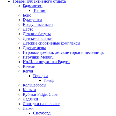
Товары для активного отдыха
Бадминтон
Теннис
Бокс
Бумеранги
Воздушные змеи
Дартс
Детские батуты
Детские палатки
Детские спортивные комплексы
Другие игры
Игровые домики, детские горки и песочницы
Игрушки Mokuru
Йо-Йо и пружинка Радуга
Качели
Кегли
Городки
Гольф
Кольцебросы
Коньки
Кубики Fidget Cube
Ледянки
Лошадки на палочке
Лыжи
Сноуборд