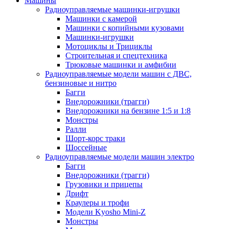
Машины
Радиоуправляемые машинки-игрушки
Машинки с камерой
Машинки с копийными кузовами
Машинки-игрушки
Мотоциклы и Трициклы
Строительная и спецтехника
Трюковые машинки и амфибии
Радиоуправляемые модели машин с ДВС,
бензиновые и нитро
Багги
Внедорожники (трагги)
Внедорожники на бензине 1:5 и 1:8
Монстры
Ралли
Шорт-корс траки
Шоссейные
Радиоуправляемые модели машин электро
Багги
Внедорожники (трагги)
Грузовики и прицепы
Дрифт
Краулеры и трофи
Модели Kyosho Mini-Z
Монстры