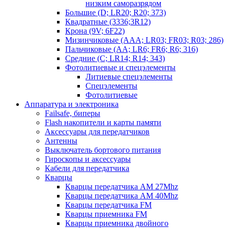
низким саморазрядом
Большие (D; LR20; R20; 373)
Квадратные (3336;3R12)
Крона (9V; 6F22)
Мизинчиковые (AAA; LR03; FR03; R03; 286)
Пальчиковые (AA; LR6; FR6; R6; 316)
Средние (C; LR14; R14; 343)
Фотолитиевые и спецэлементы
Литиевые спецэлементы
Спецэлементы
Фотолитиевые
Аппаратура и электроника
Failsafe, биперы
Flash накопители и карты памяти
Аксессуары для передатчиков
Антенны
Выключатель бортового питания
Гироскопы и аксессуары
Кабели для передатчика
Кварцы
Кварцы передатчика AM 27Mhz
Кварцы передатчика AM 40Mhz
Кварцы передатчика FM
Кварцы приемника FM
Кварцы приемника двойного