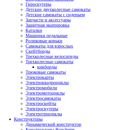
Гироскутеры
Детские двухколесные самокаты
Детские самокаты с сиденьем
Запчасти и аксессуары
Защитная экипировка
Каталки
Машинки педальные
Роликовые коньки
Самокаты для взрослых
Скейтборды
Трехколесные велосипеды
Трехколесные самокаты
кикборды
Трюковые самокаты
Электрокарты
Электроквадроциклы
Электромобили
Электромотоциклы
Электросамокаты
Электроскейты
Электроскутеры
Электротрициклы
Конструкторы
Динамический конструктор
Конструкторы Bunchems