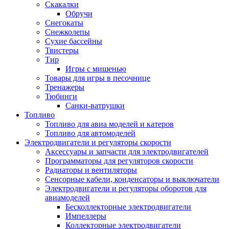
Скакалки
Обручи
Снегокаты
Снежколепы
Сухие бассейны
Твистеры
Тир
Игры с мишенью
Товары для игры в песочнице
Тренажеры
Тюбинги
Санки-ватрушки
Топливо
Топливо для авиа моделей и катеров
Топливо для автомоделей
Электродвигатели и регуляторы скорости
Аксессуары и запчасти для электродвигателей
Программаторы для регуляторов скорости
Радиаторы и вентиляторы
Сенсорные кабели, конденсаторы и выключатели
Электродвигатели и регуляторы оборотов для
авиамоделей
Бесколлекторные электродвигатели
Импеллеры
Коллекторные электродвигатели