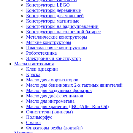
Конструкторы LEGO
Конструкторы деревянные
Конструкторы для малышей
Конструкторы магнитные
Конструкторы на радиоуправлении
Конструкторы на солнечной батарее
Металлические конструкторы
Мягкие конструкторы
Пластмассовые конструкторы
Робототехника
Электронный конструктор
Масла и автохимия
Клеи (циакрин)
Краска
Масло для амортизаторов
Масло для бензиновых 2-х тактных двигателей
Масло для воздушных фильтров
Масло для дифференциалов
Масло для нитрометана
Масло для хранения ДВС (After Run Oil)
Очистители (клинеры)
Полиморфус
Смазка
Фиксаторы резбы (локтайт)