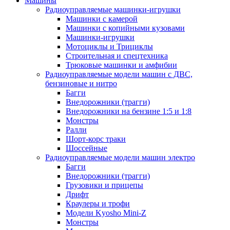
Машины
Радиоуправляемые машинки-игрушки
Машинки с камерой
Машинки с копийными кузовами
Машинки-игрушки
Мотоциклы и Трициклы
Строительная и спецтехника
Трюковые машинки и амфибии
Радиоуправляемые модели машин с ДВС,
бензиновые и нитро
Багги
Внедорожники (трагги)
Внедорожники на бензине 1:5 и 1:8
Монстры
Ралли
Шорт-корс траки
Шоссейные
Радиоуправляемые модели машин электро
Багги
Внедорожники (трагги)
Грузовики и прицепы
Дрифт
Краулеры и трофи
Модели Kyosho Mini-Z
Монстры