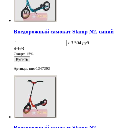
Внедорожный самокат Stamp N2, синий
3 504
руб
x
4 123
Скидка 15%
Артикул: mrc-1347303
Внедорожный самокат Stamp N2,