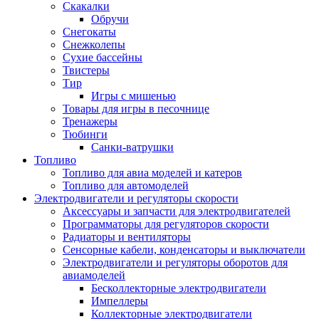
Скакалки
Обручи
Снегокаты
Снежколепы
Сухие бассейны
Твистеры
Тир
Игры с мишенью
Товары для игры в песочнице
Тренажеры
Тюбинги
Санки-ватрушки
Топливо
Топливо для авиа моделей и катеров
Топливо для автомоделей
Электродвигатели и регуляторы скорости
Аксессуары и запчасти для электродвигателей
Программаторы для регуляторов скорости
Радиаторы и вентиляторы
Сенсорные кабели, конденсаторы и выключатели
Электродвигатели и регуляторы оборотов для
авиамоделей
Бесколлекторные электродвигатели
Импеллеры
Коллекторные электродвигатели