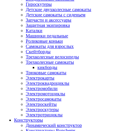
Гироскутеры
Детские двухколесные самокаты
Детские самокаты с сиденьем
Запчасти и аксессуары
Защитная экипировка
Каталки
Машинки педальные
Роликовые коньки
Самокаты для взрослых
Скейтборды
Трехколесные велосипеды
Трехколесные самокаты
кикборды
Трюковые самокаты
Электрокарты
Электроквадроциклы
Электромобили
Электромотоциклы
Электросамокаты
Электроскейты
Электроскутеры
Электротрициклы
Конструкторы
Динамический конструктор
Конструкторы Bunchems