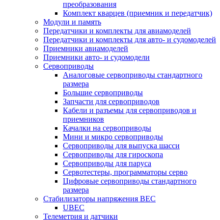
преобразования
Комплект кварцев (приемник и передатчик)
Модули и память
Передатчики и комплекты для авиамоделей
Передатчики и комплекты для авто- и судомоделей
Приемники авиамоделей
Приемники авто- и судомодели
Сервоприводы
Аналоговые сервоприводы стандартного
размера
Большие сервоприводы
Запчасти для сервоприводов
Кабели и разъемы для сервоприводов и
приемников
Качалки на сервоприводы
Мини и микро сервоприводы
Сервоприводы для выпуска шасси
Сервоприводы для гироскопа
Сервоприводы для паруса
Сервотестеры, программаторы серво
Цифровые сервоприводы стандартного
размера
Стабилизаторы напряжения BEC
UBEC
Телеметрия и датчики