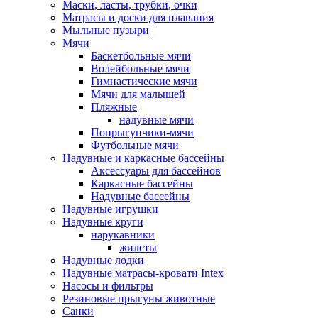
Маски, ласты, трубки, очки
Матрасы и доски для плавания
Мыльные пузыри
Мячи
Баскетбольные мячи
Волейбольные мячи
Гимнастические мячи
Мячи для малышей
Пляжные
надувные мячи
Попрыгунчики-мячи
Футбольные мячи
Надувные и каркасные бассейны
Аксессуары для бассейнов
Каркасные бассейны
Надувные бассейны
Надувные игрушки
Надувные круги
нарукавники
жилеты
Надувные лодки
Надувные матрасы-кровати Intex
Насосы и фильтры
Резиновые прыгуны животные
Санки