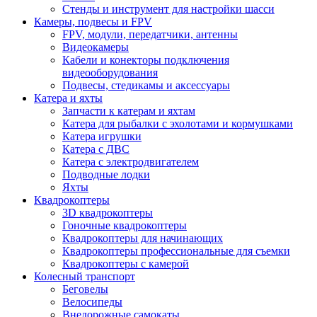
Стенды и инструмент для настройки шасси
Камеры, подвесы и FPV
FPV, модули, передатчики, антенны
Видеокамеры
Кабели и конекторы подключения
видеооборудования
Подвесы, стедикамы и аксессуары
Катера и яхты
Запчасти к катерам и яхтам
Катера для рыбалки с эхолотами и кормушками
Катера игрушки
Катера с ДВС
Катера с электродвигателем
Подводные лодки
Яхты
Квадрокоптеры
3D квадрокоптеры
Гоночные квадрокоптеры
Квадрокоптеры для начинающих
Квадрокоптеры профессиональные для съемки
Квадрокоптеры с камерой
Колесный транспорт
Беговелы
Велосипеды
Внедорожные самокаты