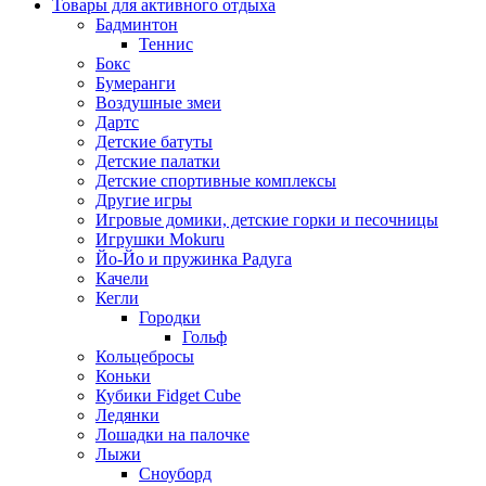
Товары для активного отдыха
Бадминтон
Теннис
Бокс
Бумеранги
Воздушные змеи
Дартс
Детские батуты
Детские палатки
Детские спортивные комплексы
Другие игры
Игровые домики, детские горки и песочницы
Игрушки Mokuru
Йо-Йо и пружинка Радуга
Качели
Кегли
Городки
Гольф
Кольцебросы
Коньки
Кубики Fidget Cube
Ледянки
Лошадки на палочке
Лыжи
Сноуборд