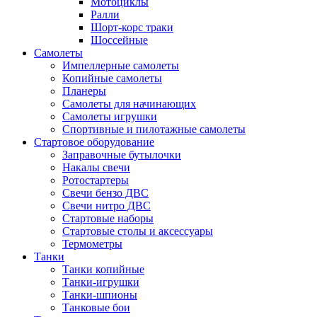
Мотоциклы
Ралли
Шорт-корс траки
Шоссейные
Самолеты
Импеллерные самолеты
Копийные самолеты
Планеры
Самолеты для начинающих
Самолеты игрушки
Спортивные и пилотажные самолеты
Стартовое оборудование
Заправочные бутылочки
Накалы свечи
Ротостартеры
Свечи бензо ДВС
Свечи нитро ДВС
Стартовые наборы
Стартовые столы и аксессуары
Термометры
Танки
Танки копийные
Танки-игрушки
Танки-шпионы
Танковые бои