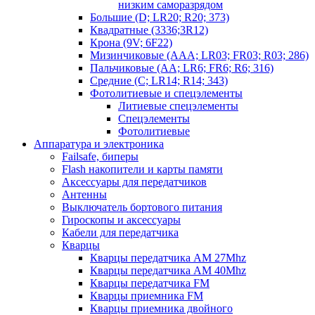
низким саморазрядом
Большие (D; LR20; R20; 373)
Квадратные (3336;3R12)
Крона (9V; 6F22)
Мизинчиковые (AAA; LR03; FR03; R03; 286)
Пальчиковые (AA; LR6; FR6; R6; 316)
Средние (C; LR14; R14; 343)
Фотолитиевые и спецэлементы
Литиевые спецэлементы
Спецэлементы
Фотолитиевые
Аппаратура и электроника
Failsafe, биперы
Flash накопители и карты памяти
Аксессуары для передатчиков
Антенны
Выключатель бортового питания
Гироскопы и аксессуары
Кабели для передатчика
Кварцы
Кварцы передатчика AM 27Mhz
Кварцы передатчика AM 40Mhz
Кварцы передатчика FM
Кварцы приемника FM
Кварцы приемника двойного