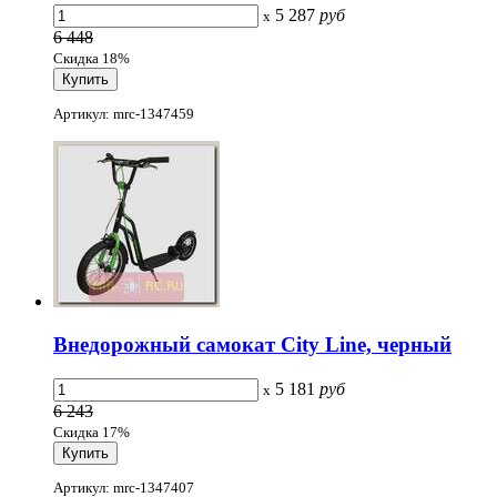
5 287
руб
x
6 448
Скидка 18%
Артикул: mrc-1347459
Внедорожный самокат City Line, черный
5 181
руб
x
6 243
Скидка 17%
Артикул: mrc-1347407