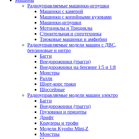
Машины
Радиоуправляемые машинки-игрушки
Машинки с камерой
Машинки с копийными кузовами
Машинки-игрушки
Мотоциклы и Трициклы
Строительная и спецтехника
Трюковые машинки и амфибии
Радиоуправляемые модели машин с ДВС,
бензиновые и нитро
Багги
Внедорожники (трагги)
Внедорожники на бензине 1:5 и 1:8
Монстры
Ралли
Шорт-корс траки
Шоссейные
Радиоуправляемые модели машин электро
Багги
Внедорожники (трагги)
Грузовики и прицепы
Дрифт
Краулеры и трофи
Модели Kyosho Mini-Z
Монстры