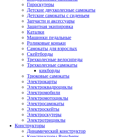
Гироскутеры
Детские двухколесные самокаты
Детские самокаты с сиденьем
Запчасти и аксессуары
Защитная экипировка
Каталки
Машинки педальные
Роликовые коньки
Самокаты для взрослых
Скейтборды
Трехколесные велосипеды
Трехколесные самокаты
кикборды
Трюковые самокаты
Электрокарты
Электроквадроциклы
Электромобили
Электромотоциклы
Электросамокаты
Электроскейты
Электроскутеры
Электротрициклы
Конструкторы
Динамический конструктор
Конструкторы Bunchems