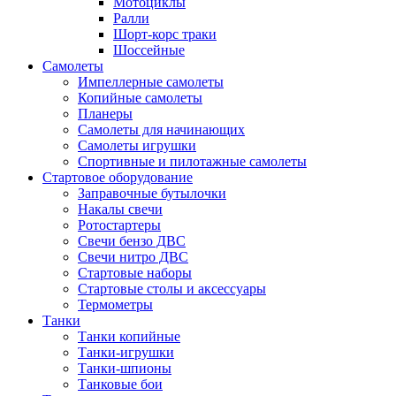
Мотоциклы
Ралли
Шорт-корс траки
Шоссейные
Самолеты
Импеллерные самолеты
Копийные самолеты
Планеры
Самолеты для начинающих
Самолеты игрушки
Спортивные и пилотажные самолеты
Стартовое оборудование
Заправочные бутылочки
Накалы свечи
Ротостартеры
Свечи бензо ДВС
Свечи нитро ДВС
Стартовые наборы
Стартовые столы и аксессуары
Термометры
Танки
Танки копийные
Танки-игрушки
Танки-шпионы
Танковые бои