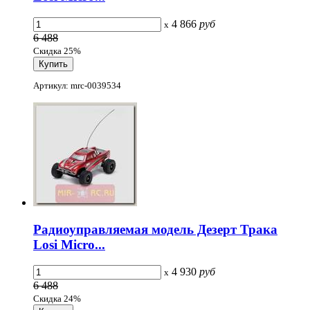
4 866
руб
x
6 488
Скидка 25%
Артикул: mrc-0039534
Радиоуправляемая модель Дезерт Трака
Losi Micro...
4 930
руб
x
6 488
Скидка 24%