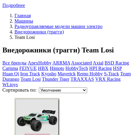
Подробнее
Главная
Машины
Радиоуправляемые модели машин электро
Внедорожники (трагги)
Team Losi
Внедорожники (трагги) Team Losi
Все бренды
ApexHobby
ARRMA
Associated
Axial
BSD Racing
Carisma
FEIYUE
HBX
Himoto
HobbyTech
HPI Racing
HSP
Huan Qi
Iron Track
Kyosho
Maverick
Remo Hobby
S-Track
Team
Durango
Team Losi
Thunder Tiger
TRAXXAS
VRX Racing
WLtoys
Сортировать по: