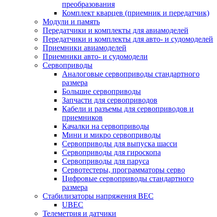
преобразования
Комплект кварцев (приемник и передатчик)
Модули и память
Передатчики и комплекты для авиамоделей
Передатчики и комплекты для авто- и судомоделей
Приемники авиамоделей
Приемники авто- и судомодели
Сервоприводы
Аналоговые сервоприводы стандартного
размера
Большие сервоприводы
Запчасти для сервоприводов
Кабели и разъемы для сервоприводов и
приемников
Качалки на сервоприводы
Мини и микро сервоприводы
Сервоприводы для выпуска шасси
Сервоприводы для гироскопа
Сервоприводы для паруса
Сервотестеры, программаторы серво
Цифровые сервоприводы стандартного
размера
Стабилизаторы напряжения BEC
UBEC
Телеметрия и датчики