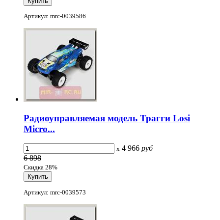
Артикул: mrc-0039586
Радиоуправляемая модель Трагги Losi
Micro...
4 966
руб
x
6 898
Скидка 28%
Артикул: mrc-0039573