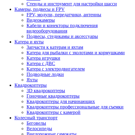
Стенды и инструмент для настройки шасси
Камеры, подвесы и FPV
FPV, модули, передатчики, антенны
Видеокамеры
Кабели и конекторы подключения
видеооборудования
Подвесы, стедикамы и аксессуары
Катера и яхты
Запчасти к катерам и яхтам
Катера для рыбалки с эхолотами и кормушками
Катера игрушки
Катера с ДВС
Катера с электродвигателем
Подводные лодки
Яхты
Квадрокоптеры
3D квадрокоптеры
Гоночные квадрокоптеры
Квадрокоптеры для начинающих
Квадрокоптеры профессиональные для съемки
Квадрокоптеры с камерой
Колесный транспорт
Беговелы
Велосипеды
Внедорожные самокаты