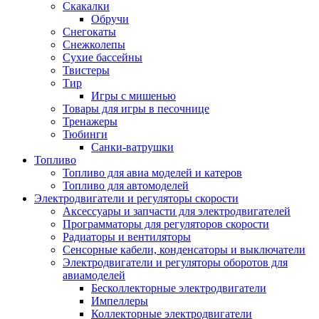
Скакалки
Обручи
Снегокаты
Снежколепы
Сухие бассейны
Твистеры
Тир
Игры с мишенью
Товары для игры в песочнице
Тренажеры
Тюбинги
Санки-ватрушки
Топливо
Топливо для авиа моделей и катеров
Топливо для автомоделей
Электродвигатели и регуляторы скорости
Аксессуары и запчасти для электродвигателей
Программаторы для регуляторов скорости
Радиаторы и вентиляторы
Сенсорные кабели, конденсаторы и выключатели
Электродвигатели и регуляторы оборотов для
авиамоделей
Бесколлекторные электродвигатели
Импеллеры
Коллекторные электродвигатели