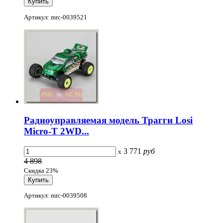
Артикул: mrc-0039521
Радиоуправляемая модель Трагги Losi
Micro-T 2WD...
3 771
руб
x
4 898
Скидка 23%
Артикул: mrc-0039508