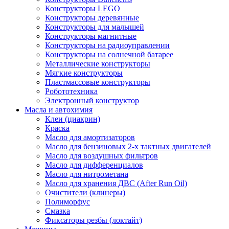
Конструкторы LEGO
Конструкторы деревянные
Конструкторы для малышей
Конструкторы магнитные
Конструкторы на радиоуправлении
Конструкторы на солнечной батарее
Металлические конструкторы
Мягкие конструкторы
Пластмассовые конструкторы
Робототехника
Электронный конструктор
Масла и автохимия
Клеи (циакрин)
Краска
Масло для амортизаторов
Масло для бензиновых 2-х тактных двигателей
Масло для воздушных фильтров
Масло для дифференциалов
Масло для нитрометана
Масло для хранения ДВС (After Run Oil)
Очистители (клинеры)
Полиморфус
Смазка
Фиксаторы резбы (локтайт)