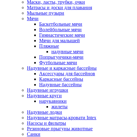
Маски, ласты, трубки, очки
Матрасы и доски для плавания
Мыльные пузыри
Мячи
Баскетбольные мячи
Волейбольные мячи
Гимнастические мячи
Мячи для малышей
Пляжные
надувные мячи
Попрыгунчики-мячи
Футбольные мячи
Надувные и каркасные бассейны
Аксессуары для бассейнов
Каркасные бассейны
Надувные бассейны
Надувные игрушки
Надувные круги
нарукавники
жилеты
Надувные лодки
Надувные матрасы-кровати Intex
Насосы и фильтры
Резиновые прыгуны животные
Санки