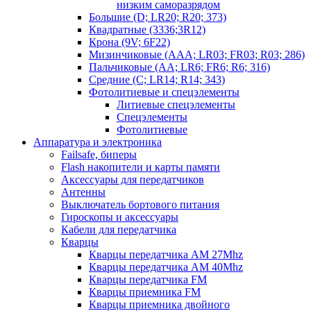
низким саморазрядом
Большие (D; LR20; R20; 373)
Квадратные (3336;3R12)
Крона (9V; 6F22)
Мизинчиковые (AAA; LR03; FR03; R03; 286)
Пальчиковые (AA; LR6; FR6; R6; 316)
Средние (C; LR14; R14; 343)
Фотолитиевые и спецэлементы
Литиевые спецэлементы
Спецэлементы
Фотолитиевые
Аппаратура и электроника
Failsafe, биперы
Flash накопители и карты памяти
Аксессуары для передатчиков
Антенны
Выключатель бортового питания
Гироскопы и аксессуары
Кабели для передатчика
Кварцы
Кварцы передатчика AM 27Mhz
Кварцы передатчика AM 40Mhz
Кварцы передатчика FM
Кварцы приемника FM
Кварцы приемника двойного