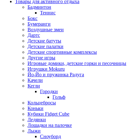
Товары для активного отдыха
Бадминтон
Теннис
Бокс
Бумеранги
Воздушные змеи
Дартс
Детские батуты
Детские палатки
Детские спортивные комплексы
Другие игры
Игровые домики, детские горки и песочницы
Игрушки Mokuru
Йо-Йо и пружинка Радуга
Качели
Кегли
Городки
Гольф
Кольцебросы
Коньки
Кубики Fidget Cube
Ледянки
Лошадки на палочке
Лыжи
Сноуборд