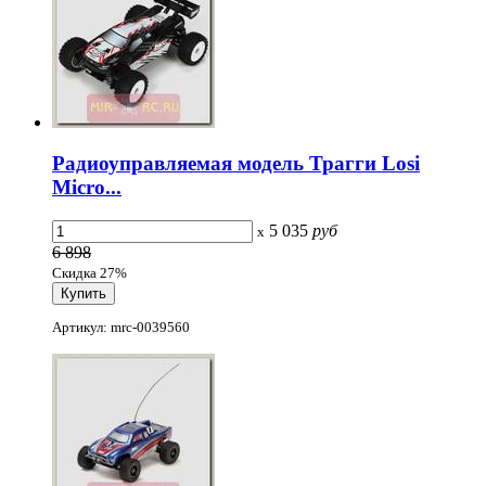
Радиоуправляемая модель Трагги Losi
Micro...
5 035
руб
x
6 898
Скидка 27%
Артикул: mrc-0039560