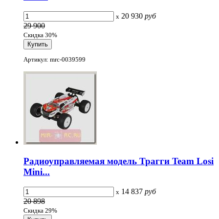
20 930
руб
x
29 900
Скидка 30%
Артикул: mrc-0039599
Радиоуправляемая модель Трагги Team Losi
Mini...
14 837
руб
x
20 898
Скидка 29%