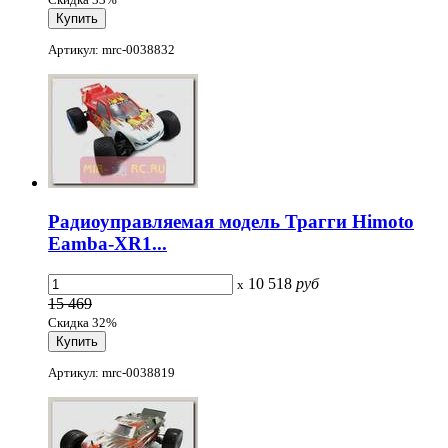
Артикул: mrc-0038832
Радиоуправляемая модель Трагги Himoto
Eamba-XR1...
10 518
руб
x
15 469
Скидка 32%
Артикул: mrc-0038819