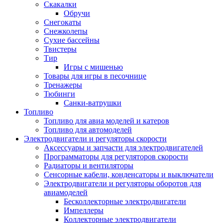
Скакалки
Обручи
Снегокаты
Снежколепы
Сухие бассейны
Твистеры
Тир
Игры с мишенью
Товары для игры в песочнице
Тренажеры
Тюбинги
Санки-ватрушки
Топливо
Топливо для авиа моделей и катеров
Топливо для автомоделей
Электродвигатели и регуляторы скорости
Аксессуары и запчасти для электродвигателей
Программаторы для регуляторов скорости
Радиаторы и вентиляторы
Сенсорные кабели, конденсаторы и выключатели
Электродвигатели и регуляторы оборотов для
авиамоделей
Бесколлекторные электродвигатели
Импеллеры
Коллекторные электродвигатели