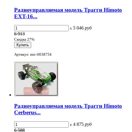
Радиоуправляемая модель Трагги Himoto
EXT-16...
5 046
руб
x
6 913
Скидка 27%
Артикул: mrc-0038754
Радиоуправляемая модель Трагги Himoto
Cerberus...
4 875
руб
x
6 588