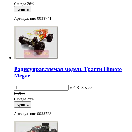
Скидка 26%
Артикул: mrc-0038741
Радиоуправляемая модель Трагги Himoto
Megae...
4 318
руб
x
5 758
Скидка 25%
Артикул: mrc-0038728