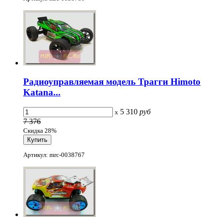
Радиоуправляемая модель Трагги Himoto
Katana...
5 310
руб
x
7 376
Скидка 28%
Артикул: mrc-0038767