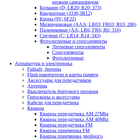
низким саморазрядом
Большие (D; LR20; R20; 373)
Квадратные (3336;3R12)
Крона (9V; 6F22)
Мизинчиковые (AAA; LR03; FR03; R03; 286)
Пальчиковые (AA; LR6; FR6; R6; 316)
Средние (C; LR14; R14; 343)
Фотолитиевые и спецэлементы
Литиевые спецэлементы
Спецэлементы
Фотолитиевые
Аппаратура и электроника
Failsafe, биперы
Flash накопители и карты памяти
Аксессуары для передатчиков
Антенны
Выключатель бортового питания
Гироскопы и аксессуары
Кабели для передатчика
Кварцы
Кварцы передатчика AM 27Mhz
Кварцы передатчика AM 40Mhz
Кварцы передатчика FM
Кварцы приемника FM
Кварцы приемника двойного