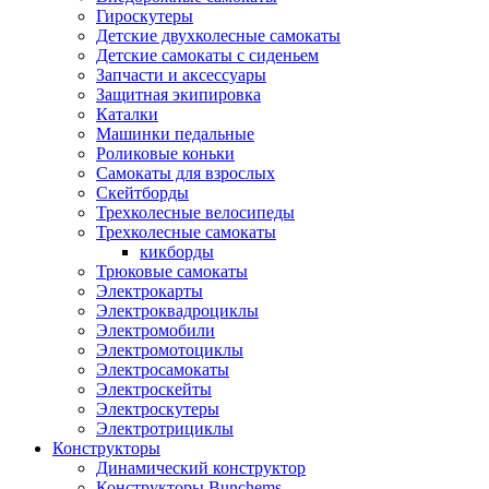
Гироскутеры
Детские двухколесные самокаты
Детские самокаты с сиденьем
Запчасти и аксессуары
Защитная экипировка
Каталки
Машинки педальные
Роликовые коньки
Самокаты для взрослых
Скейтборды
Трехколесные велосипеды
Трехколесные самокаты
кикборды
Трюковые самокаты
Электрокарты
Электроквадроциклы
Электромобили
Электромотоциклы
Электросамокаты
Электроскейты
Электроскутеры
Электротрициклы
Конструкторы
Динамический конструктор
Конструкторы Bunchems