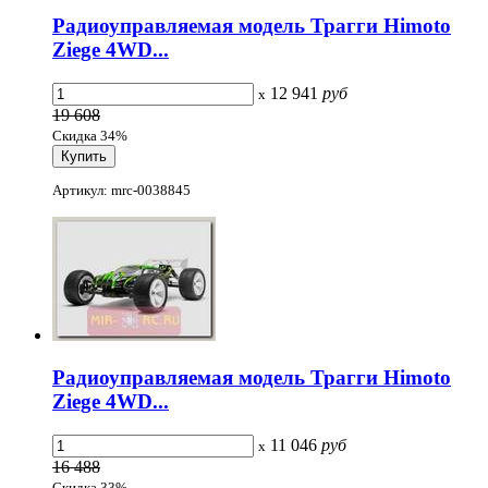
Радиоуправляемая модель Трагги Himoto
Ziege 4WD...
12 941
руб
x
19 608
Скидка 34%
Артикул: mrc-0038845
Радиоуправляемая модель Трагги Himoto
Ziege 4WD...
11 046
руб
x
16 488
Скидка 33%