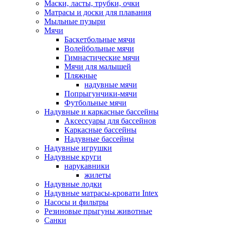
Маски, ласты, трубки, очки
Матрасы и доски для плавания
Мыльные пузыри
Мячи
Баскетбольные мячи
Волейбольные мячи
Гимнастические мячи
Мячи для малышей
Пляжные
надувные мячи
Попрыгунчики-мячи
Футбольные мячи
Надувные и каркасные бассейны
Аксессуары для бассейнов
Каркасные бассейны
Надувные бассейны
Надувные игрушки
Надувные круги
нарукавники
жилеты
Надувные лодки
Надувные матрасы-кровати Intex
Насосы и фильтры
Резиновые прыгуны животные
Санки