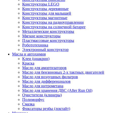
Конструкторы LEGO
Конструкторы деревянные
Конструкторы для малышей
Конструкторы магнитные
Конструкторы на радиоуправлении
Конструкторы на солнечной батарее
Металлические конструкторы
Мягкие конструкторы
Пластмассовые конструкторы
Робототехника
Электронный конструктор
Масла и автохимия
Клеи (циакрин)
Краска
Масло для амортизаторов
Масло для бензиновых 2-х тактных двигателей
Масло для воздушных фильтров
Масло для дифференциалов
Масло для нитрометана
Масло для хранения ДВС (After Run Oil)
Очистители (клинеры)
Полиморфус
Смазка
Фиксаторы резбы (локтайт)