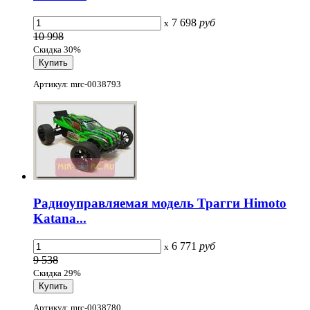
7 698
руб
x
10 998
Скидка 30%
Артикул: mrc-0038793
Радиоуправляемая модель Трагги Himoto
Katana...
6 771
руб
x
9 538
Скидка 29%
Артикул: mrc-0038780