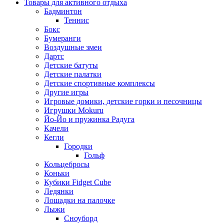
Товары для активного отдыха
Бадминтон
Теннис
Бокс
Бумеранги
Воздушные змеи
Дартс
Детские батуты
Детские палатки
Детские спортивные комплексы
Другие игры
Игровые домики, детские горки и песочницы
Игрушки Mokuru
Йо-Йо и пружинка Радуга
Качели
Кегли
Городки
Гольф
Кольцебросы
Коньки
Кубики Fidget Cube
Ледянки
Лошадки на палочке
Лыжи
Сноуборд