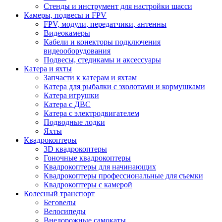
Стенды и инструмент для настройки шасси
Камеры, подвесы и FPV
FPV, модули, передатчики, антенны
Видеокамеры
Кабели и конекторы подключения
видеооборудования
Подвесы, стедикамы и аксессуары
Катера и яхты
Запчасти к катерам и яхтам
Катера для рыбалки с эхолотами и кормушками
Катера игрушки
Катера с ДВС
Катера с электродвигателем
Подводные лодки
Яхты
Квадрокоптеры
3D квадрокоптеры
Гоночные квадрокоптеры
Квадрокоптеры для начинающих
Квадрокоптеры профессиональные для съемки
Квадрокоптеры с камерой
Колесный транспорт
Беговелы
Велосипеды
Внедорожные самокаты