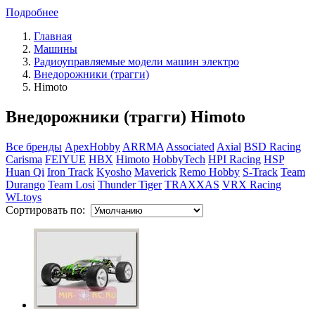
Подробнее
Главная
Машины
Радиоуправляемые модели машин электро
Внедорожники (трагги)
Himoto
Внедорожники (трагги) Himoto
Все бренды
ApexHobby
ARRMA
Associated
Axial
BSD Racing
Carisma
FEIYUE
HBX
Himoto
HobbyTech
HPI Racing
HSP
Huan Qi
Iron Track
Kyosho
Maverick
Remo Hobby
S-Track
Team
Durango
Team Losi
Thunder Tiger
TRAXXAS
VRX Racing
WLtoys
Сортировать по: