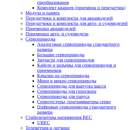
преобразования
Комплект кварцев (приемник и передатчик)
Модули и память
Передатчики и комплекты для авиамоделей
Передатчики и комплекты для авто- и судомоделей
Приемники авиамоделей
Приемники авто- и судомодели
Сервоприводы
Аналоговые сервоприводы стандартного
размера
Большие сервоприводы
Запчасти для сервоприводов
Кабели и разъемы для сервоприводов и
приемников
Качалки на сервоприводы
Мини и микро сервоприводы
Сервоприводы для выпуска шасси
Сервоприводы для гироскопа
Сервоприводы для паруса
Сервотестеры, программаторы серво
Цифровые сервоприводы стандартного
размера
Стабилизаторы напряжения BEC
UBEC
Телеметрия и датчики