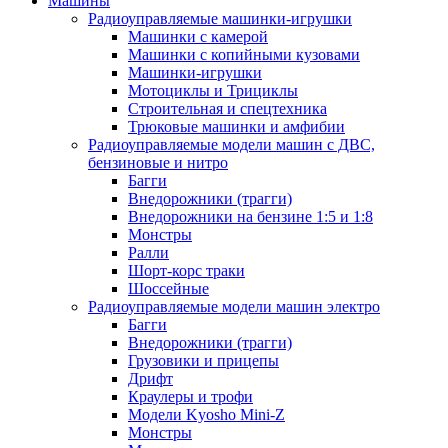
Машины
Радиоуправляемые машинки-игрушки
Машинки с камерой
Машинки с копийными кузовами
Машинки-игрушки
Мотоциклы и Трициклы
Строительная и спецтехника
Трюковые машинки и амфибии
Радиоуправляемые модели машин с ДВС,
бензиновые и нитро
Багги
Внедорожники (трагги)
Внедорожники на бензине 1:5 и 1:8
Монстры
Ралли
Шорт-корс траки
Шоссейные
Радиоуправляемые модели машин электро
Багги
Внедорожники (трагги)
Грузовики и прицепы
Дрифт
Краулеры и трофи
Модели Kyosho Mini-Z
Монстры