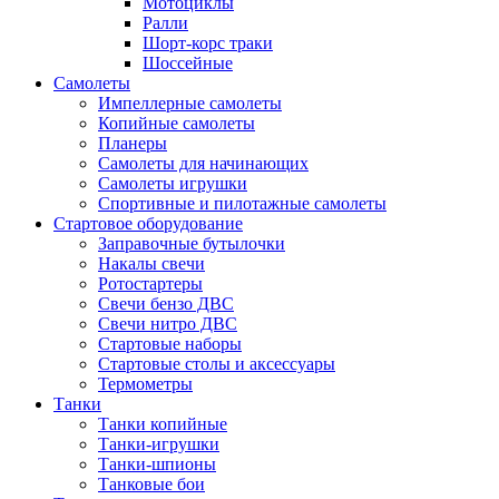
Мотоциклы
Ралли
Шорт-корс траки
Шоссейные
Самолеты
Импеллерные самолеты
Копийные самолеты
Планеры
Самолеты для начинающих
Самолеты игрушки
Спортивные и пилотажные самолеты
Стартовое оборудование
Заправочные бутылочки
Накалы свечи
Ротостартеры
Свечи бензо ДВС
Свечи нитро ДВС
Стартовые наборы
Стартовые столы и аксессуары
Термометры
Танки
Танки копийные
Танки-игрушки
Танки-шпионы
Танковые бои