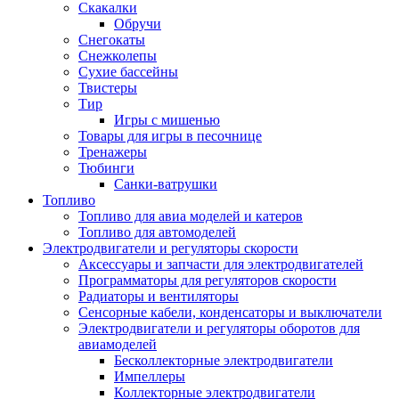
Скакалки
Обручи
Снегокаты
Снежколепы
Сухие бассейны
Твистеры
Тир
Игры с мишенью
Товары для игры в песочнице
Тренажеры
Тюбинги
Санки-ватрушки
Топливо
Топливо для авиа моделей и катеров
Топливо для автомоделей
Электродвигатели и регуляторы скорости
Аксессуары и запчасти для электродвигателей
Программаторы для регуляторов скорости
Радиаторы и вентиляторы
Сенсорные кабели, конденсаторы и выключатели
Электродвигатели и регуляторы оборотов для
авиамоделей
Бесколлекторные электродвигатели
Импеллеры
Коллекторные электродвигатели