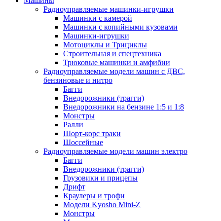
Машины
Радиоуправляемые машинки-игрушки
Машинки с камерой
Машинки с копийными кузовами
Машинки-игрушки
Мотоциклы и Трициклы
Строительная и спецтехника
Трюковые машинки и амфибии
Радиоуправляемые модели машин с ДВС,
бензиновые и нитро
Багги
Внедорожники (трагги)
Внедорожники на бензине 1:5 и 1:8
Монстры
Ралли
Шорт-корс траки
Шоссейные
Радиоуправляемые модели машин электро
Багги
Внедорожники (трагги)
Грузовики и прицепы
Дрифт
Краулеры и трофи
Модели Kyosho Mini-Z
Монстры