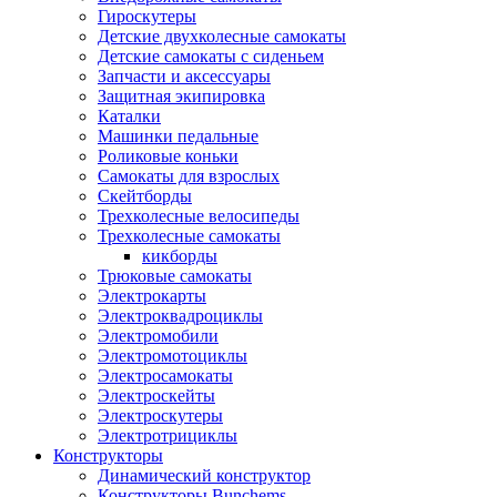
Гироскутеры
Детские двухколесные самокаты
Детские самокаты с сиденьем
Запчасти и аксессуары
Защитная экипировка
Каталки
Машинки педальные
Роликовые коньки
Самокаты для взрослых
Скейтборды
Трехколесные велосипеды
Трехколесные самокаты
кикборды
Трюковые самокаты
Электрокарты
Электроквадроциклы
Электромобили
Электромотоциклы
Электросамокаты
Электроскейты
Электроскутеры
Электротрициклы
Конструкторы
Динамический конструктор
Конструкторы Bunchems