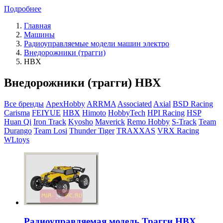
Подробнее
Главная
Машины
Радиоуправляемые модели машин электро
Внедорожники (трагги)
HBX
Внедорожники (трагги) HBX
Все бренды
ApexHobby
ARRMA
Associated
Axial
BSD Racing
Carisma
FEIYUE
HBX
Himoto
HobbyTech
HPI Racing
HSP
Huan Qi
Iron Track
Kyosho
Maverick
Remo Hobby
S-Track
Team
Durango
Team Losi
Thunder Tiger
TRAXXAS
VRX Racing
WLtoys
Радиоуправляемая модель Трагги HBX