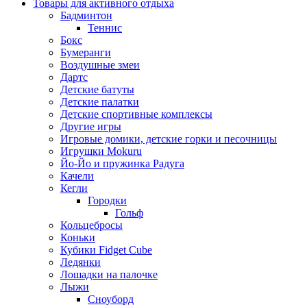
Товары для активного отдыха
Бадминтон
Теннис
Бокс
Бумеранги
Воздушные змеи
Дартс
Детские батуты
Детские палатки
Детские спортивные комплексы
Другие игры
Игровые домики, детские горки и песочницы
Игрушки Mokuru
Йо-Йо и пружинка Радуга
Качели
Кегли
Городки
Гольф
Кольцебросы
Коньки
Кубики Fidget Cube
Ледянки
Лошадки на палочке
Лыжи
Сноуборд