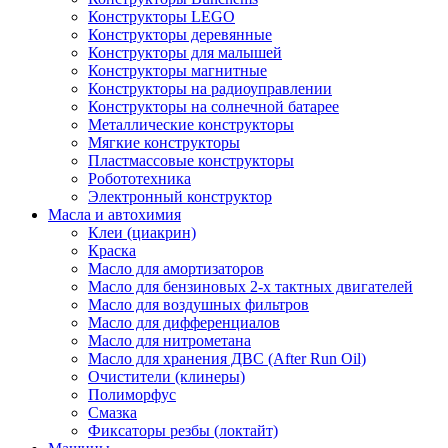
Конструкторы LEGO
Конструкторы деревянные
Конструкторы для малышей
Конструкторы магнитные
Конструкторы на радиоуправлении
Конструкторы на солнечной батарее
Металлические конструкторы
Мягкие конструкторы
Пластмассовые конструкторы
Робототехника
Электронный конструктор
Масла и автохимия
Клеи (циакрин)
Краска
Масло для амортизаторов
Масло для бензиновых 2-х тактных двигателей
Масло для воздушных фильтров
Масло для дифференциалов
Масло для нитрометана
Масло для хранения ДВС (After Run Oil)
Очистители (клинеры)
Полиморфус
Смазка
Фиксаторы резбы (локтайт)