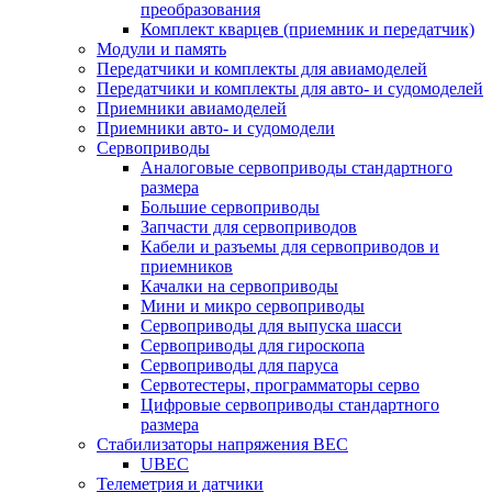
преобразования
Комплект кварцев (приемник и передатчик)
Модули и память
Передатчики и комплекты для авиамоделей
Передатчики и комплекты для авто- и судомоделей
Приемники авиамоделей
Приемники авто- и судомодели
Сервоприводы
Аналоговые сервоприводы стандартного
размера
Большие сервоприводы
Запчасти для сервоприводов
Кабели и разъемы для сервоприводов и
приемников
Качалки на сервоприводы
Мини и микро сервоприводы
Сервоприводы для выпуска шасси
Сервоприводы для гироскопа
Сервоприводы для паруса
Сервотестеры, программаторы серво
Цифровые сервоприводы стандартного
размера
Стабилизаторы напряжения BEC
UBEC
Телеметрия и датчики