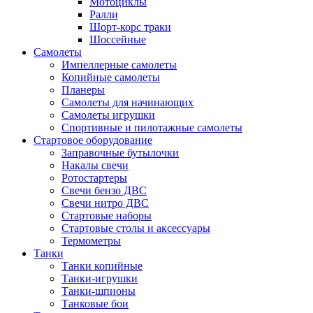
Мотоциклы
Ралли
Шорт-корс траки
Шоссейные
Самолеты
Импеллерные самолеты
Копийные самолеты
Планеры
Самолеты для начинающих
Самолеты игрушки
Спортивные и пилотажные самолеты
Стартовое оборудование
Заправочные бутылочки
Накалы свечи
Ротостартеры
Свечи бензо ДВС
Свечи нитро ДВС
Стартовые наборы
Стартовые столы и аксессуары
Термометры
Танки
Танки копийные
Танки-игрушки
Танки-шпионы
Танковые бои