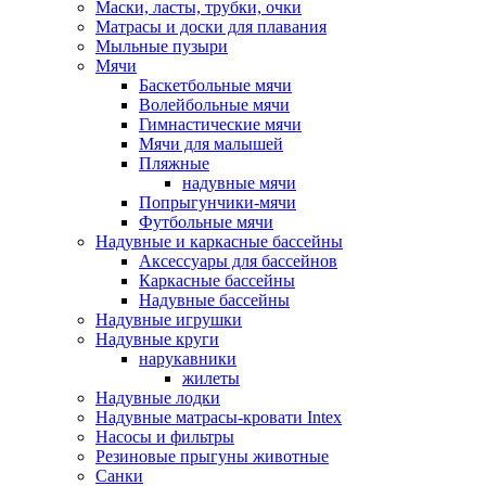
Маски, ласты, трубки, очки
Матрасы и доски для плавания
Мыльные пузыри
Мячи
Баскетбольные мячи
Волейбольные мячи
Гимнастические мячи
Мячи для малышей
Пляжные
надувные мячи
Попрыгунчики-мячи
Футбольные мячи
Надувные и каркасные бассейны
Аксессуары для бассейнов
Каркасные бассейны
Надувные бассейны
Надувные игрушки
Надувные круги
нарукавники
жилеты
Надувные лодки
Надувные матрасы-кровати Intex
Насосы и фильтры
Резиновые прыгуны животные
Санки