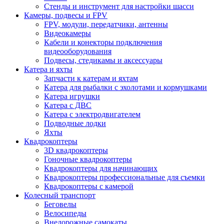
Стенды и инструмент для настройки шасси
Камеры, подвесы и FPV
FPV, модули, передатчики, антенны
Видеокамеры
Кабели и конекторы подключения
видеооборудования
Подвесы, стедикамы и аксессуары
Катера и яхты
Запчасти к катерам и яхтам
Катера для рыбалки с эхолотами и кормушками
Катера игрушки
Катера с ДВС
Катера с электродвигателем
Подводные лодки
Яхты
Квадрокоптеры
3D квадрокоптеры
Гоночные квадрокоптеры
Квадрокоптеры для начинающих
Квадрокоптеры профессиональные для съемки
Квадрокоптеры с камерой
Колесный транспорт
Беговелы
Велосипеды
Внедорожные самокаты