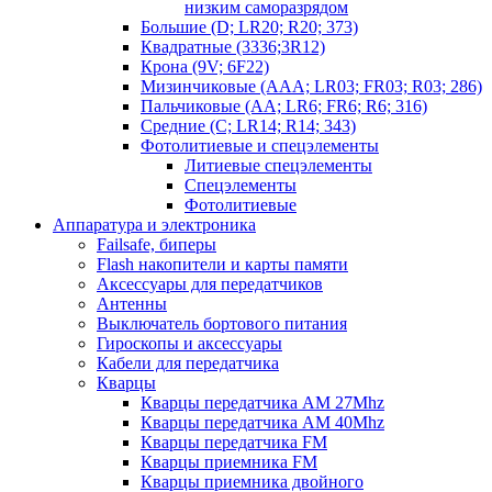
низким саморазрядом
Большие (D; LR20; R20; 373)
Квадратные (3336;3R12)
Крона (9V; 6F22)
Мизинчиковые (AAA; LR03; FR03; R03; 286)
Пальчиковые (AA; LR6; FR6; R6; 316)
Средние (C; LR14; R14; 343)
Фотолитиевые и спецэлементы
Литиевые спецэлементы
Спецэлементы
Фотолитиевые
Аппаратура и электроника
Failsafe, биперы
Flash накопители и карты памяти
Аксессуары для передатчиков
Антенны
Выключатель бортового питания
Гироскопы и аксессуары
Кабели для передатчика
Кварцы
Кварцы передатчика AM 27Mhz
Кварцы передатчика AM 40Mhz
Кварцы передатчика FM
Кварцы приемника FM
Кварцы приемника двойного