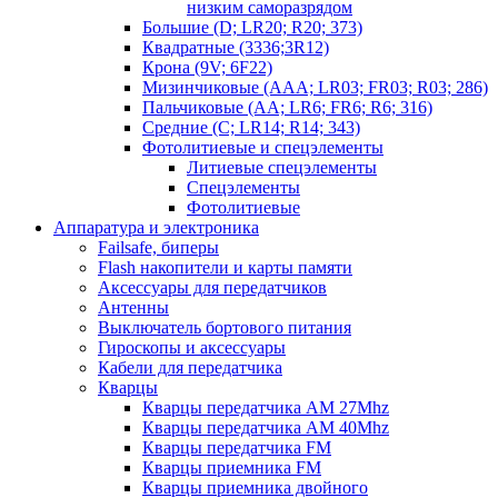
низким саморазрядом
Большие (D; LR20; R20; 373)
Квадратные (3336;3R12)
Крона (9V; 6F22)
Мизинчиковые (AAA; LR03; FR03; R03; 286)
Пальчиковые (AA; LR6; FR6; R6; 316)
Средние (C; LR14; R14; 343)
Фотолитиевые и спецэлементы
Литиевые спецэлементы
Спецэлементы
Фотолитиевые
Аппаратура и электроника
Failsafe, биперы
Flash накопители и карты памяти
Аксессуары для передатчиков
Антенны
Выключатель бортового питания
Гироскопы и аксессуары
Кабели для передатчика
Кварцы
Кварцы передатчика AM 27Mhz
Кварцы передатчика AM 40Mhz
Кварцы передатчика FM
Кварцы приемника FM
Кварцы приемника двойного