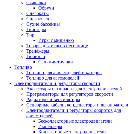
Скакалки
Обручи
Снегокаты
Снежколепы
Сухие бассейны
Твистеры
Тир
Игры с мишенью
Товары для игры в песочнице
Тренажеры
Тюбинги
Санки-ватрушки
Топливо
Топливо для авиа моделей и катеров
Топливо для автомоделей
Электродвигатели и регуляторы скорости
Аксессуары и запчасти для электродвигателей
Программаторы для регуляторов скорости
Радиаторы и вентиляторы
Сенсорные кабели, конденсаторы и выключатели
Электродвигатели и регуляторы оборотов для
авиамоделей
Бесколлекторные электродвигатели
Импеллеры
Коллекторные электродвигатели