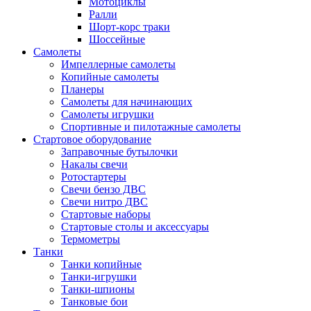
Мотоциклы
Ралли
Шорт-корс траки
Шоссейные
Самолеты
Импеллерные самолеты
Копийные самолеты
Планеры
Самолеты для начинающих
Самолеты игрушки
Спортивные и пилотажные самолеты
Стартовое оборудование
Заправочные бутылочки
Накалы свечи
Ротостартеры
Свечи бензо ДВС
Свечи нитро ДВС
Стартовые наборы
Стартовые столы и аксессуары
Термометры
Танки
Танки копийные
Танки-игрушки
Танки-шпионы
Танковые бои