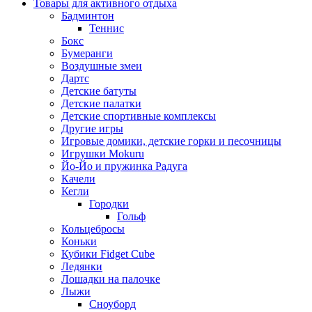
Товары для активного отдыха
Бадминтон
Теннис
Бокс
Бумеранги
Воздушные змеи
Дартс
Детские батуты
Детские палатки
Детские спортивные комплексы
Другие игры
Игровые домики, детские горки и песочницы
Игрушки Mokuru
Йо-Йо и пружинка Радуга
Качели
Кегли
Городки
Гольф
Кольцебросы
Коньки
Кубики Fidget Cube
Ледянки
Лошадки на палочке
Лыжи
Сноуборд