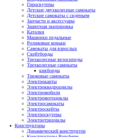
Гироскутеры
Детские двухколесные самокаты
Детские самокаты с сиденьем
Запчасти и аксессуары
Защитная экипировка
Каталки
Машинки педальные
Роликовые коньки
Самокаты для взрослых
Скейтборды
Трехколесные велосипеды
Трехколесные самокаты
кикборды
Трюковые самокаты
Электрокарты
Электроквадроциклы
Электромобили
Электромотоциклы
Электросамокаты
Электроскейты
Электроскутеры
Электротрициклы
Конструкторы
Динамический конструктор
Конструкторы Bunchems