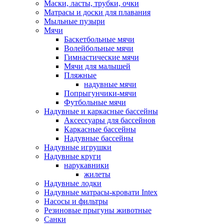
Маски, ласты, трубки, очки
Матрасы и доски для плавания
Мыльные пузыри
Мячи
Баскетбольные мячи
Волейбольные мячи
Гимнастические мячи
Мячи для малышей
Пляжные
надувные мячи
Попрыгунчики-мячи
Футбольные мячи
Надувные и каркасные бассейны
Аксессуары для бассейнов
Каркасные бассейны
Надувные бассейны
Надувные игрушки
Надувные круги
нарукавники
жилеты
Надувные лодки
Надувные матрасы-кровати Intex
Насосы и фильтры
Резиновые прыгуны животные
Санки