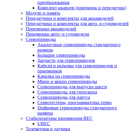
преобразования
Комплект кварцев (приемник и передатчик)
Модули и память
Передатчики и комплекты для авиамоделей
Передатчики и комплекты для авто- и судомоделей
Приемники авиамоделей
Приемники авто- и судомодели
Сервоприводы
Аналоговые сервоприводы стандартного
размера
Большие сервоприводы
Запчасти для сервоприводов
Кабели и разъемы для сервоприводов и
приемников
Качалки на сервоприводы
Мини и микро сервоприводы
Сервоприводы для выпуска шасси
Сервоприводы для гироскопа
Сервоприводы для паруса
Сервотестеры, программаторы серво
Цифровые сервоприводы стандартного
размера
Стабилизаторы напряжения BEC
UBEC
Телеметрия и датчики