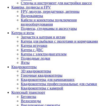
Стенды и инструмент для настройки шасси
Камеры, подвесы и FPV
FPV, модули, передатчики, антенны
Видеокамеры
Кабели и конекторы подключения
видеооборудования
Подвесы, стедикамы и аксессуары
Катера и яхты
Запчасти к катерам и яхтам
Катера для рыбалки с эхолотами и кормушками
Катера игрушки
Катера с ДВС
Катера с электродвигателем
Подводные лодки
Яхты
Квадрокоптеры
3D квадрокоптеры
Гоночные квадрокоптеры
Квадрокоптеры для начинающих
Квадрокоптеры профессиональные для съемки
Квадрокоптеры с камерой
Колесный транспорт
Беговелы
Велосипеды
Внедорожные самокаты