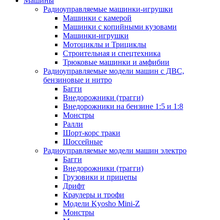
Машины
Радиоуправляемые машинки-игрушки
Машинки с камерой
Машинки с копийными кузовами
Машинки-игрушки
Мотоциклы и Трициклы
Строительная и спецтехника
Трюковые машинки и амфибии
Радиоуправляемые модели машин с ДВС,
бензиновые и нитро
Багги
Внедорожники (трагги)
Внедорожники на бензине 1:5 и 1:8
Монстры
Ралли
Шорт-корс траки
Шоссейные
Радиоуправляемые модели машин электро
Багги
Внедорожники (трагги)
Грузовики и прицепы
Дрифт
Краулеры и трофи
Модели Kyosho Mini-Z
Монстры