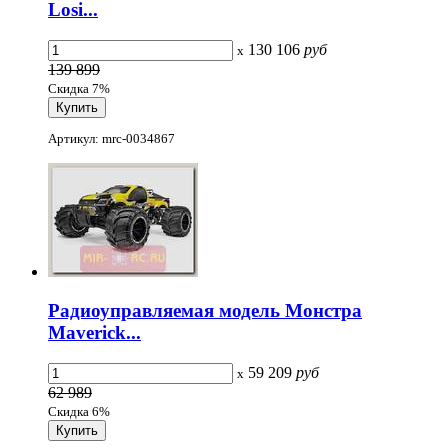
Losi...
130 106
руб
x
139 899
Скидка 7%
Артикул: mrc-0034867
Радиоуправляемая модель Монстра
Maverick...
59 209
руб
x
62 989
Скидка 6%