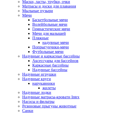
Маски, ласты, трубки, очки
Матрасы и доски для плавания
Мыльные пузыри
Мячи
Баскетбольные мячи
Волейбольные мячи
Гимнастические мячи
Мячи для малышей
Пляжные
надувные мячи
Попрыгунчики-мячи
Футбольные мячи
Надувные и каркасные бассейны
Аксессуары для бассейнов
Каркасные бассейны
Надувные бассейны
Надувные игрушки
Надувные круги
нарукавники
жилеты
Надувные лодки
Надувные матрасы-кровати Intex
Насосы и фильтры
Резиновые прыгуны животные
Санки