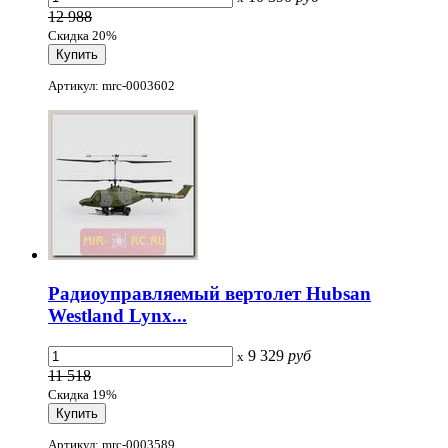
12 988
Скидка 20%
Артикул: mrc-0003602
Радиоуправляемый вертолет Hubsan
Westland Lynx...
9 329
руб
x
11 518
Скидка 19%
Артикул: mrc-0003589