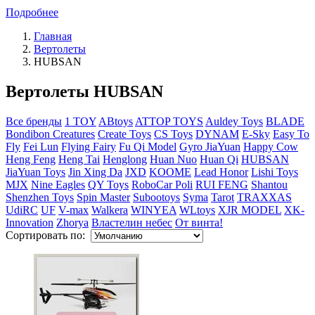
Подробнее
Главная
Вертолеты
HUBSAN
Вертолеты HUBSAN
Все бренды
1 TOY
ABtoys
ATTOP TOYS
Auldey Toys
BLADE
Bondibon Creatures
Create Toys
CS Toys
DYNAM
E-Sky
Easy To
Fly
Fei Lun
Flying Fairy
Fu Qi Model
Gyro JiaYuan
Happy Cow
Heng Feng
Heng Tai
Henglong
Huan Nuo
Huan Qi
HUBSAN
JiaYuan Toys
Jin Xing Da
JXD
KOOME
Lead Honor
Lishi Toys
MJX
Nine Eagles
QY Toys
RoboCar Poli
RUI FENG
Shantou
Shenzhen Toys
Spin Master
Subootoys
Syma
Tarot
TRAXXAS
UdiRC
UF
V-max
Walkera
WINYEA
WLtoys
XJR MODEL
XK-
Innovation
Zhorya
Властелин небес
От винта!
Сортировать по: