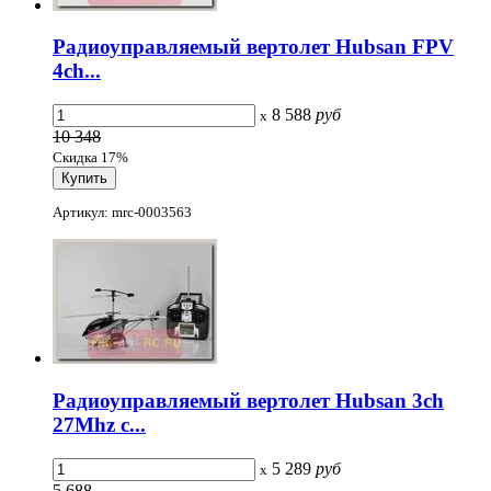
Радиоуправляемый вертолет Hubsan FPV
4ch...
8 588
руб
x
10 348
Скидка 17%
Артикул: mrc-0003563
Радиоуправляемый вертолет Hubsan 3ch
27Mhz с...
5 289
руб
x
5 688