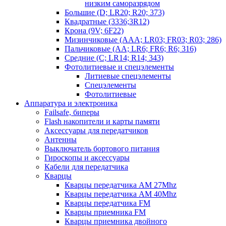
низким саморазрядом
Большие (D; LR20; R20; 373)
Квадратные (3336;3R12)
Крона (9V; 6F22)
Мизинчиковые (AAA; LR03; FR03; R03; 286)
Пальчиковые (AA; LR6; FR6; R6; 316)
Средние (C; LR14; R14; 343)
Фотолитиевые и спецэлементы
Литиевые спецэлементы
Спецэлементы
Фотолитиевые
Аппаратура и электроника
Failsafe, биперы
Flash накопители и карты памяти
Аксессуары для передатчиков
Антенны
Выключатель бортового питания
Гироскопы и аксессуары
Кабели для передатчика
Кварцы
Кварцы передатчика AM 27Mhz
Кварцы передатчика AM 40Mhz
Кварцы передатчика FM
Кварцы приемника FM
Кварцы приемника двойного