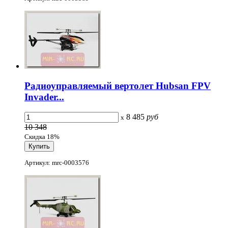
Радиоуправляемый вертолет Hubsan FPV
Invader...
8 485
руб
x
10 348
Скидка 18%
Артикул: mrc-0003576