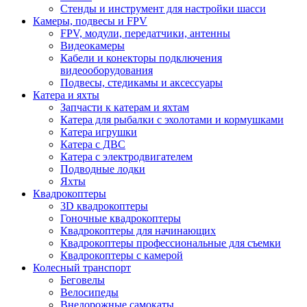
Стенды и инструмент для настройки шасси
Камеры, подвесы и FPV
FPV, модули, передатчики, антенны
Видеокамеры
Кабели и конекторы подключения
видеооборудования
Подвесы, стедикамы и аксессуары
Катера и яхты
Запчасти к катерам и яхтам
Катера для рыбалки с эхолотами и кормушками
Катера игрушки
Катера с ДВС
Катера с электродвигателем
Подводные лодки
Яхты
Квадрокоптеры
3D квадрокоптеры
Гоночные квадрокоптеры
Квадрокоптеры для начинающих
Квадрокоптеры профессиональные для съемки
Квадрокоптеры с камерой
Колесный транспорт
Беговелы
Велосипеды
Внедорожные самокаты