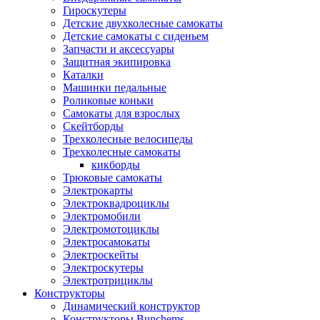
Гироскутеры
Детские двухколесные самокаты
Детские самокаты с сиденьем
Запчасти и аксессуары
Защитная экипировка
Каталки
Машинки педальные
Роликовые коньки
Самокаты для взрослых
Скейтборды
Трехколесные велосипеды
Трехколесные самокаты
кикборды
Трюковые самокаты
Электрокарты
Электроквадроциклы
Электромобили
Электромотоциклы
Электросамокаты
Электроскейты
Электроскутеры
Электротрициклы
Конструкторы
Динамический конструктор
Конструкторы Bunchems