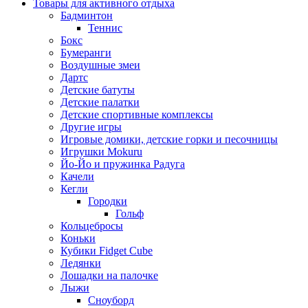
Товары для активного отдыха
Бадминтон
Теннис
Бокс
Бумеранги
Воздушные змеи
Дартс
Детские батуты
Детские палатки
Детские спортивные комплексы
Другие игры
Игровые домики, детские горки и песочницы
Игрушки Mokuru
Йо-Йо и пружинка Радуга
Качели
Кегли
Городки
Гольф
Кольцебросы
Коньки
Кубики Fidget Cube
Ледянки
Лошадки на палочке
Лыжи
Сноуборд