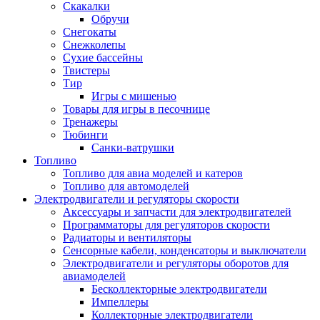
Скакалки
Обручи
Снегокаты
Снежколепы
Сухие бассейны
Твистеры
Тир
Игры с мишенью
Товары для игры в песочнице
Тренажеры
Тюбинги
Санки-ватрушки
Топливо
Топливо для авиа моделей и катеров
Топливо для автомоделей
Электродвигатели и регуляторы скорости
Аксессуары и запчасти для электродвигателей
Программаторы для регуляторов скорости
Радиаторы и вентиляторы
Сенсорные кабели, конденсаторы и выключатели
Электродвигатели и регуляторы оборотов для
авиамоделей
Бесколлекторные электродвигатели
Импеллеры
Коллекторные электродвигатели