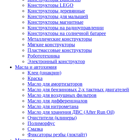
Конструкторы LEGO
Конструкторы деревянные
Конструкторы для малышей
Конструкторы магнитные
Конструкторы на радиоуправлении
Конструкторы на солнечной батарее
Металлические конструкторы
Мягкие конструкторы
Пластмассовые конструкторы
Робототехника
Электронный конструктор
Масла и автохимия
Клеи (циакрин)
Краска
Масло для амортизаторов
Масло для бензиновых 2-х тактных двигателей
Масло для воздушных фильтров
Масло для дифференциалов
Масло для нитрометана
Масло для хранения ДВС (After Run Oil)
Очистители (клинеры)
Полиморфус
Смазка
Фиксаторы резбы (локтайт)