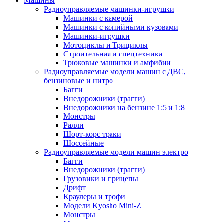
Машины
Радиоуправляемые машинки-игрушки
Машинки с камерой
Машинки с копийными кузовами
Машинки-игрушки
Мотоциклы и Трициклы
Строительная и спецтехника
Трюковые машинки и амфибии
Радиоуправляемые модели машин с ДВС,
бензиновые и нитро
Багги
Внедорожники (трагги)
Внедорожники на бензине 1:5 и 1:8
Монстры
Ралли
Шорт-корс траки
Шоссейные
Радиоуправляемые модели машин электро
Багги
Внедорожники (трагги)
Грузовики и прицепы
Дрифт
Краулеры и трофи
Модели Kyosho Mini-Z
Монстры