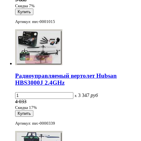
Скидка 7%
Артикул: mrc-0001015
Радиоуправляемый вертолет Hubsan
HBS3000J 2.4GHz
3 347
руб
x
4 033
Скидка 17%
Артикул: mrc-0000339