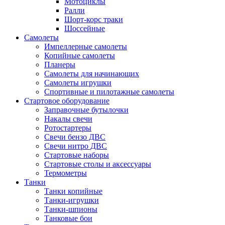
Мотоциклы
Ралли
Шорт-корс траки
Шоссейные
Самолеты
Импеллерные самолеты
Копийные самолеты
Планеры
Самолеты для начинающих
Самолеты игрушки
Спортивные и пилотажные самолеты
Стартовое оборудование
Заправочные бутылочки
Накалы свечи
Ротостартеры
Свечи бензо ДВС
Свечи нитро ДВС
Стартовые наборы
Стартовые столы и аксессуары
Термометры
Танки
Танки копийные
Танки-игрушки
Танки-шпионы
Танковые бои