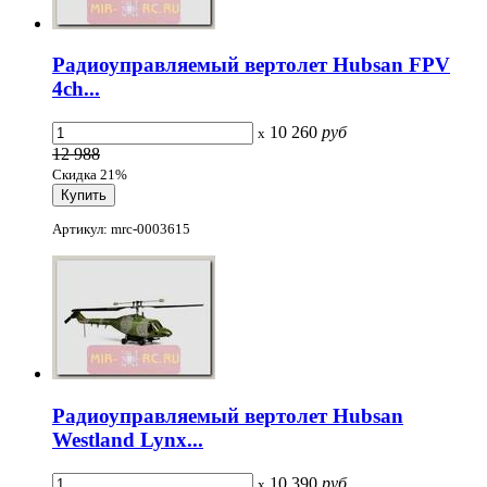
Радиоуправляемый вертолет Hubsan FPV
4ch...
10 260
руб
x
12 988
Скидка 21%
Артикул: mrc-0003615
Радиоуправляемый вертолет Hubsan
Westland Lynx...
10 390
руб
x