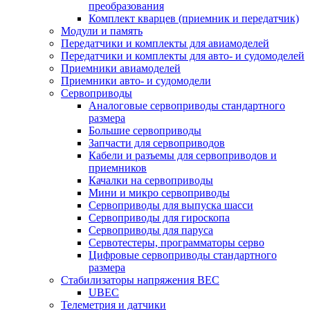
преобразования
Комплект кварцев (приемник и передатчик)
Модули и память
Передатчики и комплекты для авиамоделей
Передатчики и комплекты для авто- и судомоделей
Приемники авиамоделей
Приемники авто- и судомодели
Сервоприводы
Аналоговые сервоприводы стандартного
размера
Большие сервоприводы
Запчасти для сервоприводов
Кабели и разъемы для сервоприводов и
приемников
Качалки на сервоприводы
Мини и микро сервоприводы
Сервоприводы для выпуска шасси
Сервоприводы для гироскопа
Сервоприводы для паруса
Сервотестеры, программаторы серво
Цифровые сервоприводы стандартного
размера
Стабилизаторы напряжения BEC
UBEC
Телеметрия и датчики