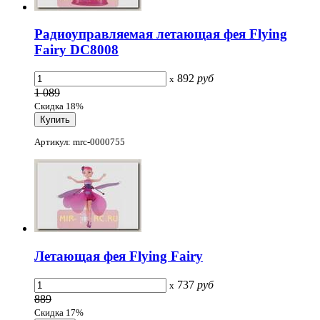
Радиоуправляемая летающая фея Flying
Fairy DC8008
892
руб
x
1 089
Скидка 18%
Артикул: mrc-0000755
Летающая фея Flying Fairy
737
руб
x
889
Скидка 17%