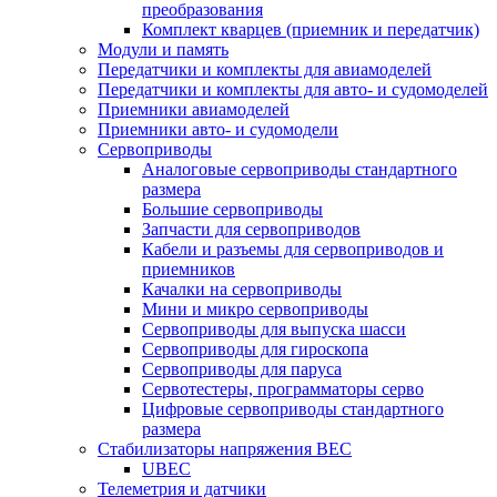
преобразования
Комплект кварцев (приемник и передатчик)
Модули и память
Передатчики и комплекты для авиамоделей
Передатчики и комплекты для авто- и судомоделей
Приемники авиамоделей
Приемники авто- и судомодели
Сервоприводы
Аналоговые сервоприводы стандартного
размера
Большие сервоприводы
Запчасти для сервоприводов
Кабели и разъемы для сервоприводов и
приемников
Качалки на сервоприводы
Мини и микро сервоприводы
Сервоприводы для выпуска шасси
Сервоприводы для гироскопа
Сервоприводы для паруса
Сервотестеры, программаторы серво
Цифровые сервоприводы стандартного
размера
Стабилизаторы напряжения BEC
UBEC
Телеметрия и датчики