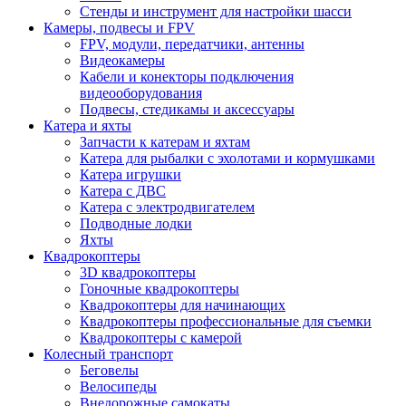
Стенды и инструмент для настройки шасси
Камеры, подвесы и FPV
FPV, модули, передатчики, антенны
Видеокамеры
Кабели и конекторы подключения
видеооборудования
Подвесы, стедикамы и аксессуары
Катера и яхты
Запчасти к катерам и яхтам
Катера для рыбалки с эхолотами и кормушками
Катера игрушки
Катера с ДВС
Катера с электродвигателем
Подводные лодки
Яхты
Квадрокоптеры
3D квадрокоптеры
Гоночные квадрокоптеры
Квадрокоптеры для начинающих
Квадрокоптеры профессиональные для съемки
Квадрокоптеры с камерой
Колесный транспорт
Беговелы
Велосипеды
Внедорожные самокаты