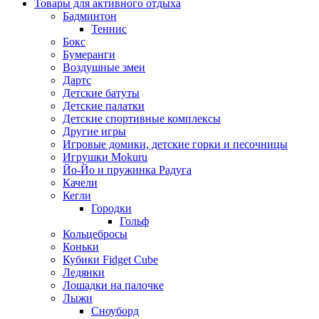
Товары для активного отдыха
Бадминтон
Теннис
Бокс
Бумеранги
Воздушные змеи
Дартс
Детские батуты
Детские палатки
Детские спортивные комплексы
Другие игры
Игровые домики, детские горки и песочницы
Игрушки Mokuru
Йо-Йо и пружинка Радуга
Качели
Кегли
Городки
Гольф
Кольцебросы
Коньки
Кубики Fidget Cube
Ледянки
Лошадки на палочке
Лыжи
Сноуборд