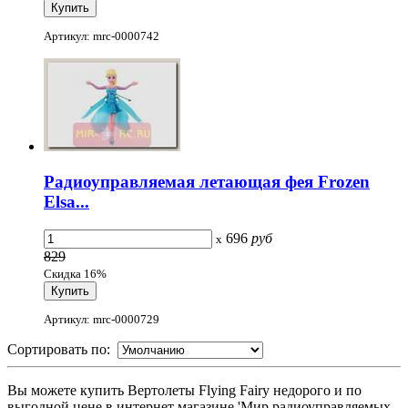
Артикул: mrc-0000742
Радиоуправляемая летающая фея Frozen
Elsa...
696
руб
x
829
Скидка 16%
Артикул: mrc-0000729
Сортировать по:
Вы можете купить Вертолеты Flying Fairy недорого и по
выгодной цене в интернет магазине 'Мир радиоуправляемых