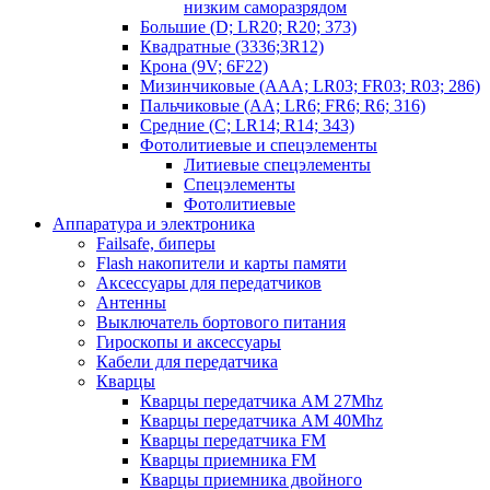
низким саморазрядом
Большие (D; LR20; R20; 373)
Квадратные (3336;3R12)
Крона (9V; 6F22)
Мизинчиковые (AAA; LR03; FR03; R03; 286)
Пальчиковые (AA; LR6; FR6; R6; 316)
Средние (C; LR14; R14; 343)
Фотолитиевые и спецэлементы
Литиевые спецэлементы
Спецэлементы
Фотолитиевые
Аппаратура и электроника
Failsafe, биперы
Flash накопители и карты памяти
Аксессуары для передатчиков
Антенны
Выключатель бортового питания
Гироскопы и аксессуары
Кабели для передатчика
Кварцы
Кварцы передатчика AM 27Mhz
Кварцы передатчика AM 40Mhz
Кварцы передатчика FM
Кварцы приемника FM
Кварцы приемника двойного