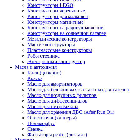
Конструкторы LEGO
Конструкторы деревянные
Конструкторы для малышей
Конструкторы магнитные
Конструкторы на радиоуправлении
Конструкторы на солнечной батарее
Металлические конструкторы
Мягкие конструкторы
Пластмассовые конструкторы
Робототехника
Электронный конструктор
Масла и автохимия
Клеи (циакрин)
Краска
Масло для амортизаторов
Масло для бензиновых 2-х тактных двигателей
Масло для воздушных фильтров
Масло для дифференциалов
Масло для нитрометана
Масло для хранения ДВС (After Run Oil)
Очистители (клинеры)
Полиморфус
Смазка
Фиксаторы резбы (локтайт)