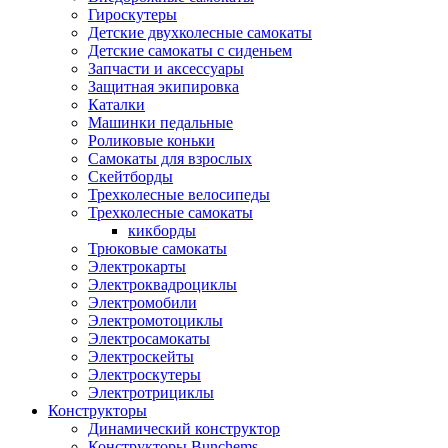
Гироскутеры
Детские двухколесные самокаты
Детские самокаты с сиденьем
Запчасти и аксессуары
Защитная экипировка
Каталки
Машинки педальные
Роликовые коньки
Самокаты для взрослых
Скейтборды
Трехколесные велосипеды
Трехколесные самокаты
кикборды
Трюковые самокаты
Электрокарты
Электроквадроциклы
Электромобили
Электромотоциклы
Электросамокаты
Электроскейты
Электроскутеры
Электротрициклы
Конструкторы
Динамический конструктор
Конструкторы Bunchems