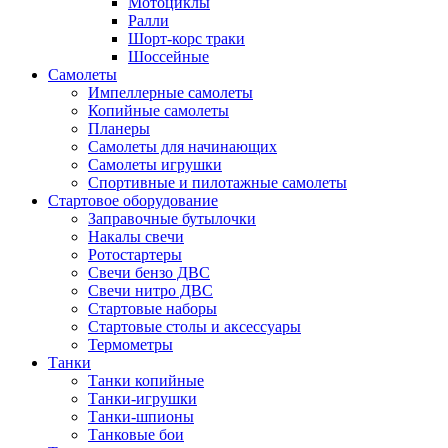
Мотоциклы
Ралли
Шорт-корс траки
Шоссейные
Самолеты
Импеллерные самолеты
Копийные самолеты
Планеры
Самолеты для начинающих
Самолеты игрушки
Спортивные и пилотажные самолеты
Стартовое оборудование
Заправочные бутылочки
Накалы свечи
Ротостартеры
Свечи бензо ДВС
Свечи нитро ДВС
Стартовые наборы
Стартовые столы и аксессуары
Термометры
Танки
Танки копийные
Танки-игрушки
Танки-шпионы
Танковые бои