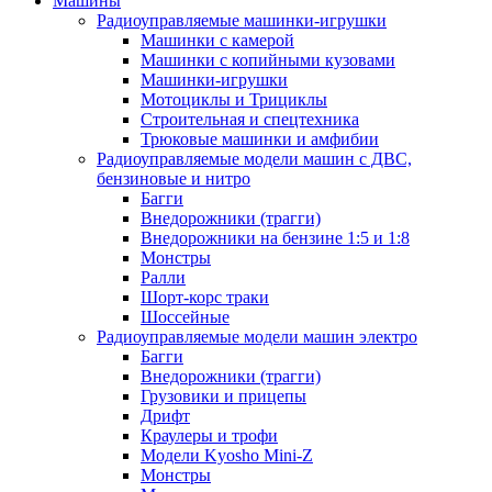
Машины
Радиоуправляемые машинки-игрушки
Машинки с камерой
Машинки с копийными кузовами
Машинки-игрушки
Мотоциклы и Трициклы
Строительная и спецтехника
Трюковые машинки и амфибии
Радиоуправляемые модели машин с ДВС,
бензиновые и нитро
Багги
Внедорожники (трагги)
Внедорожники на бензине 1:5 и 1:8
Монстры
Ралли
Шорт-корс траки
Шоссейные
Радиоуправляемые модели машин электро
Багги
Внедорожники (трагги)
Грузовики и прицепы
Дрифт
Краулеры и трофи
Модели Kyosho Mini-Z
Монстры