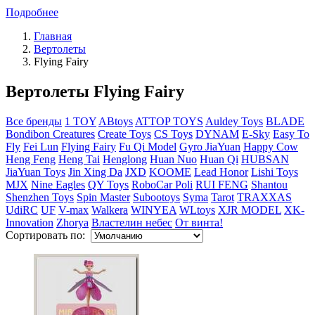
Подробнее
Главная
Вертолеты
Flying Fairy
Вертолеты Flying Fairy
Все бренды
1 TOY
ABtoys
ATTOP TOYS
Auldey Toys
BLADE
Bondibon Creatures
Create Toys
CS Toys
DYNAM
E-Sky
Easy To
Fly
Fei Lun
Flying Fairy
Fu Qi Model
Gyro JiaYuan
Happy Cow
Heng Feng
Heng Tai
Henglong
Huan Nuo
Huan Qi
HUBSAN
JiaYuan Toys
Jin Xing Da
JXD
KOOME
Lead Honor
Lishi Toys
MJX
Nine Eagles
QY Toys
RoboCar Poli
RUI FENG
Shantou
Shenzhen Toys
Spin Master
Subootoys
Syma
Tarot
TRAXXAS
UdiRC
UF
V-max
Walkera
WINYEA
WLtoys
XJR MODEL
XK-
Innovation
Zhorya
Властелин небес
От винта!
Сортировать по: