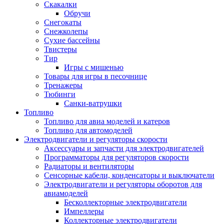
Скакалки
Обручи
Снегокаты
Снежколепы
Сухие бассейны
Твистеры
Тир
Игры с мишенью
Товары для игры в песочнице
Тренажеры
Тюбинги
Санки-ватрушки
Топливо
Топливо для авиа моделей и катеров
Топливо для автомоделей
Электродвигатели и регуляторы скорости
Аксессуары и запчасти для электродвигателей
Программаторы для регуляторов скорости
Радиаторы и вентиляторы
Сенсорные кабели, конденсаторы и выключатели
Электродвигатели и регуляторы оборотов для
авиамоделей
Бесколлекторные электродвигатели
Импеллеры
Коллекторные электродвигатели