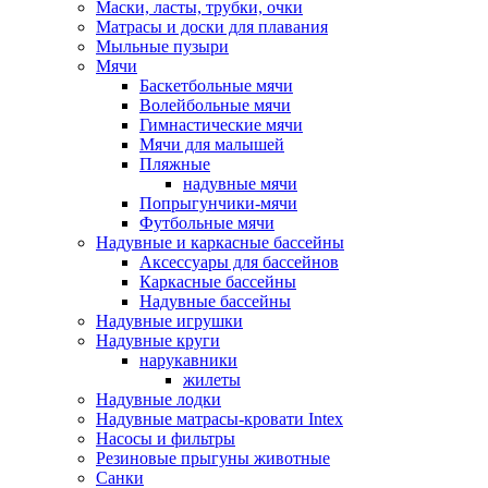
Маски, ласты, трубки, очки
Матрасы и доски для плавания
Мыльные пузыри
Мячи
Баскетбольные мячи
Волейбольные мячи
Гимнастические мячи
Мячи для малышей
Пляжные
надувные мячи
Попрыгунчики-мячи
Футбольные мячи
Надувные и каркасные бассейны
Аксессуары для бассейнов
Каркасные бассейны
Надувные бассейны
Надувные игрушки
Надувные круги
нарукавники
жилеты
Надувные лодки
Надувные матрасы-кровати Intex
Насосы и фильтры
Резиновые прыгуны животные
Санки