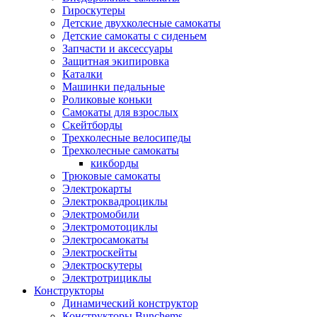
Гироскутеры
Детские двухколесные самокаты
Детские самокаты с сиденьем
Запчасти и аксессуары
Защитная экипировка
Каталки
Машинки педальные
Роликовые коньки
Самокаты для взрослых
Скейтборды
Трехколесные велосипеды
Трехколесные самокаты
кикборды
Трюковые самокаты
Электрокарты
Электроквадроциклы
Электромобили
Электромотоциклы
Электросамокаты
Электроскейты
Электроскутеры
Электротрициклы
Конструкторы
Динамический конструктор
Конструкторы Bunchems