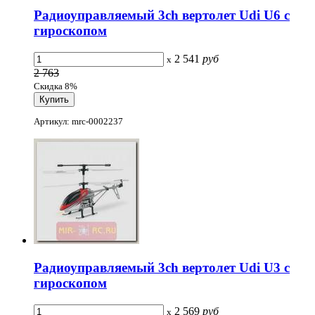
Радиоуправляемый 3ch вертолет Udi U6 с
гироскопом
2 541
руб
x
2 763
Скидка 8%
Артикул: mrc-0002237
Радиоуправляемый 3ch вертолет Udi U3 с
гироскопом
2 569
руб
x