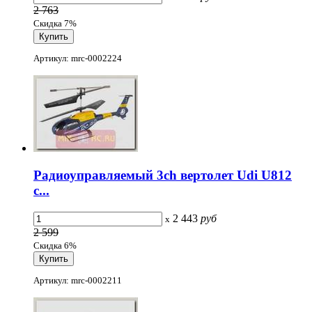
2 763
Скидка 7%
Артикул: mrc-0002224
Радиоуправляемый 3ch вертолет Udi U812
с...
2 443
руб
x
2 599
Скидка 6%
Артикул: mrc-0002211