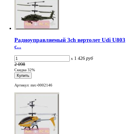
Радиоуправляемый 3ch вертолет Udi U803
с...
1 426
руб
x
2 098
Скидка 32%
Артикул: mrc-0002146