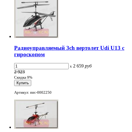
Радиоуправляемый 3ch вертолет Udi U13 с
гироскопом
2 659
руб
x
2 923
Скидка 9%
Артикул: mrc-0002250