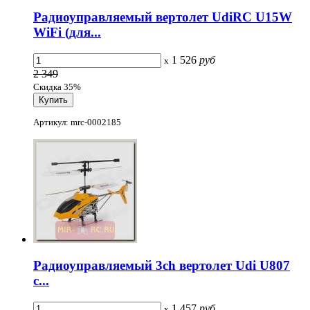
Радиоуправляемый вертолет UdiRC U15W
WiFi (для...
1 526
руб
x
2 349
Скидка 35%
Артикул: mrc-0002185
Радиоуправляемый 3ch вертолет Udi U807
с...
1 457
руб
x