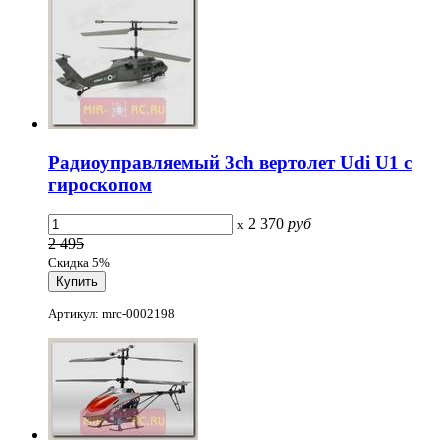
Радиоуправляемый 3ch вертолет Udi U1 с
гироскопом
2 370
руб
x
2 495
Скидка 5%
Артикул: mrc-0002198