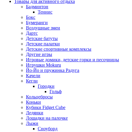
Товары для активного отдыха
Бадминтон
Теннис
Бокс
Бумеранги
Воздушные змеи
Дартс
Детские батуты
Детские палатки
Детские спортивные комплексы
Другие игры
Игровые домики, детские горки и песочницы
Игрушки Mokuru
Йо-Йо и пружинка Радуга
Качели
Кегли
Городки
Гольф
Кольцебросы
Коньки
Кубики Fidget Cube
Ледянки
Лошадки на палочке
Лыжи
Сноуборд