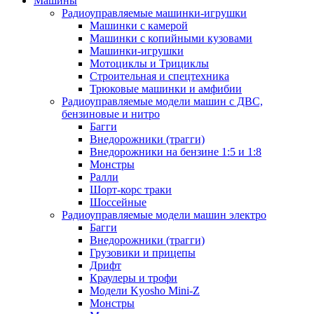
Машины
Радиоуправляемые машинки-игрушки
Машинки с камерой
Машинки с копийными кузовами
Машинки-игрушки
Мотоциклы и Трициклы
Строительная и спецтехника
Трюковые машинки и амфибии
Радиоуправляемые модели машин с ДВС,
бензиновые и нитро
Багги
Внедорожники (трагги)
Внедорожники на бензине 1:5 и 1:8
Монстры
Ралли
Шорт-корс траки
Шоссейные
Радиоуправляемые модели машин электро
Багги
Внедорожники (трагги)
Грузовики и прицепы
Дрифт
Краулеры и трофи
Модели Kyosho Mini-Z
Монстры