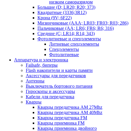
низким саморазрядом
Большие (D; LR20; R20; 373)
Квадратные (3336;3R12)
Крона (9V; 6F22)
Мизинчиковые (AAA; LR03; FR03; R03; 286)
Пальчиковые (AA; LR6; FR6; R6; 316)
Средние (C; LR14; R14; 343)
Фотолитиевые и спецэлементы
Литиевые спецэлементы
Спецэлементы
Фотолитиевые
Аппаратура и электроника
Failsafe, биперы
Flash накопители и карты памяти
Аксессуары для передатчиков
Антенны
Выключатель бортового питания
Гироскопы и аксессуары
Кабели для передатчика
Кварцы
Кварцы передатчика AM 27Mhz
Кварцы передатчика AM 40Mhz
Кварцы передатчика FM
Кварцы приемника FM
Кварцы приемника двойного