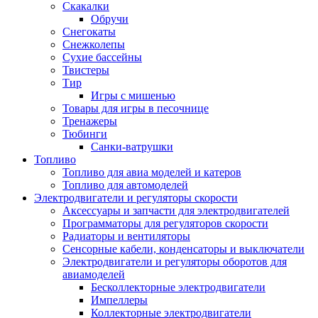
Скакалки
Обручи
Снегокаты
Снежколепы
Сухие бассейны
Твистеры
Тир
Игры с мишенью
Товары для игры в песочнице
Тренажеры
Тюбинги
Санки-ватрушки
Топливо
Топливо для авиа моделей и катеров
Топливо для автомоделей
Электродвигатели и регуляторы скорости
Аксессуары и запчасти для электродвигателей
Программаторы для регуляторов скорости
Радиаторы и вентиляторы
Сенсорные кабели, конденсаторы и выключатели
Электродвигатели и регуляторы оборотов для
авиамоделей
Бесколлекторные электродвигатели
Импеллеры
Коллекторные электродвигатели