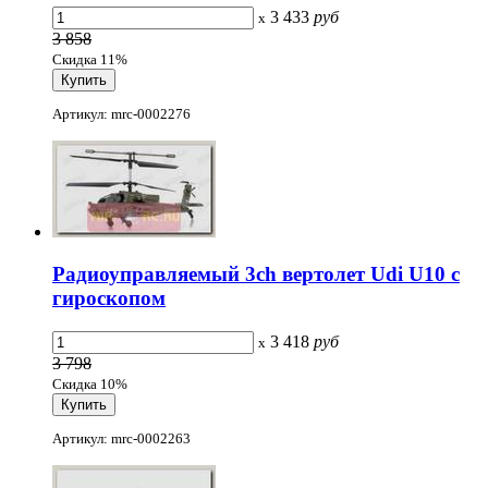
3 433
руб
x
3 858
Скидка 11%
Артикул: mrc-0002276
Радиоуправляемый 3ch вертолет Udi U10 с
гироскопом
3 418
руб
x
3 798
Скидка 10%
Артикул: mrc-0002263