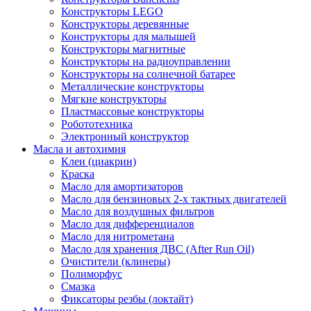
Конструкторы LEGO
Конструкторы деревянные
Конструкторы для малышей
Конструкторы магнитные
Конструкторы на радиоуправлении
Конструкторы на солнечной батарее
Металлические конструкторы
Мягкие конструкторы
Пластмассовые конструкторы
Робототехника
Электронный конструктор
Масла и автохимия
Клеи (циакрин)
Краска
Масло для амортизаторов
Масло для бензиновых 2-х тактных двигателей
Масло для воздушных фильтров
Масло для дифференциалов
Масло для нитрометана
Масло для хранения ДВС (After Run Oil)
Очистители (клинеры)
Полиморфус
Смазка
Фиксаторы резбы (локтайт)