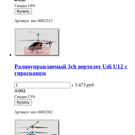
Скидка 14%
Артикул: mrc-0002315
Радиоуправляемый 3ch вертолет Udi U12 с
гироскопом
3 473
руб
x
3 993
Скидка 13%
Артикул: mrc-0002302