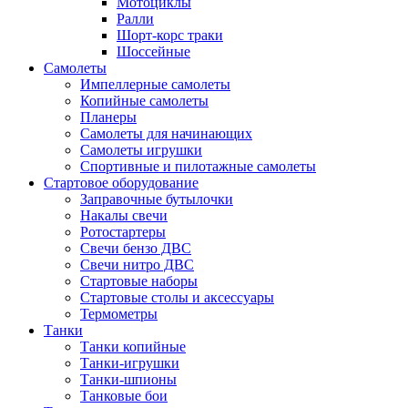
Мотоциклы
Ралли
Шорт-корс траки
Шоссейные
Самолеты
Импеллерные самолеты
Копийные самолеты
Планеры
Самолеты для начинающих
Самолеты игрушки
Спортивные и пилотажные самолеты
Стартовое оборудование
Заправочные бутылочки
Накалы свечи
Ротостартеры
Свечи бензо ДВС
Свечи нитро ДВС
Стартовые наборы
Стартовые столы и аксессуары
Термометры
Танки
Танки копийные
Танки-игрушки
Танки-шпионы
Танковые бои