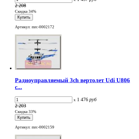
2 208
Скидка 34%
Артикул: mrc-0002172
Радиоуправляемый 3ch вертолет Udi U806
с...
1 476
руб
x
2 203
Скидка 33%
Артикул: mrc-0002159