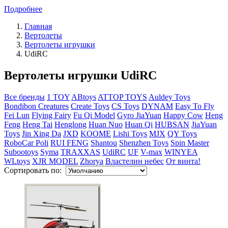
Подробнее
Главная
Вертолеты
Вертолеты игрушки
UdiRC
Вертолеты игрушки UdiRC
Все бренды
1 TOY
ABtoys
ATTOP TOYS
Auldey Toys
Bondibon Creatures
Create Toys
CS Toys
DYNAM
Easy To Fly
Fei Lun
Flying Fairy
Fu Qi Model
Gyro JiaYuan
Happy Cow
Heng
Feng
Heng Tai
Henglong
Huan Nuo
Huan Qi
HUBSAN
JiaYuan
Toys
Jin Xing Da
JXD
KOOME
Lishi Toys
MJX
QY Toys
RoboCar Poli
RUI FENG
Shantou
Shenzhen Toys
Spin Master
Subootoys
Syma
TRAXXAS
UdiRC
UF
V-max
WINYEA
WLtoys
XJR MODEL
Zhorya
Властелин небес
От винта!
Сортировать по: