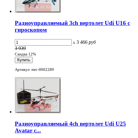
Радиоуправляемый 3ch вертолет Udi U16 с
гироскопом
3 466
руб
x
3 939
Скидка 12%
Артикул: mrc-0002289
Радиоуправляемый 4ch вертолет Udi U25
Avatar с...