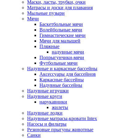
Маски, ласты, трубки, очки
Матрасы и доски для плавания
Мыльные пузыри
Мячи
Баскетбольные мячи
Волейбольные мячи
Гимнастические мячи
Мячи для малышей
Пляжные
надувные мячи
Попрыгунчики-мячи
Футбольные мячи
Надувные и каркасные бассейны
Аксессуары для бассейнов
Каркасные бассейны
Надувные бассейны
Надувные игрушки
Надувные круги
нарукавники
жилеты
Надувные лодки
Надувные матрасы-кровати Intex
Насосы и фильтры
Резиновые прыгуны животные
Санки