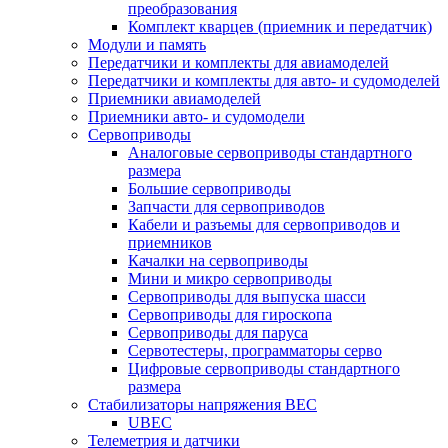
преобразования
Комплект кварцев (приемник и передатчик)
Модули и память
Передатчики и комплекты для авиамоделей
Передатчики и комплекты для авто- и судомоделей
Приемники авиамоделей
Приемники авто- и судомодели
Сервоприводы
Аналоговые сервоприводы стандартного
размера
Большие сервоприводы
Запчасти для сервоприводов
Кабели и разъемы для сервоприводов и
приемников
Качалки на сервоприводы
Мини и микро сервоприводы
Сервоприводы для выпуска шасси
Сервоприводы для гироскопа
Сервоприводы для паруса
Сервотестеры, программаторы серво
Цифровые сервоприводы стандартного
размера
Стабилизаторы напряжения BEC
UBEC
Телеметрия и датчики