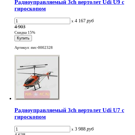
Радиоуправляемый 3ch вертолет Udi U9 с
гироскопом
4 167
руб
x
4 903
Скидка 15%
Артикул: mrc-0002328
Радиоуправляемый 3ch вертолет Udi U7 с
гироскопом
3 988
руб
x
4 638