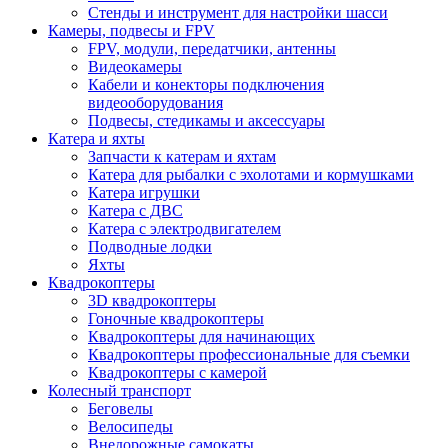
Стенды и инструмент для настройки шасси
Камеры, подвесы и FPV
FPV, модули, передатчики, антенны
Видеокамеры
Кабели и конекторы подключения
видеооборудования
Подвесы, стедикамы и аксессуары
Катера и яхты
Запчасти к катерам и яхтам
Катера для рыбалки с эхолотами и кормушками
Катера игрушки
Катера с ДВС
Катера с электродвигателем
Подводные лодки
Яхты
Квадрокоптеры
3D квадрокоптеры
Гоночные квадрокоптеры
Квадрокоптеры для начинающих
Квадрокоптеры профессиональные для съемки
Квадрокоптеры с камерой
Колесный транспорт
Беговелы
Велосипеды
Внедорожные самокаты