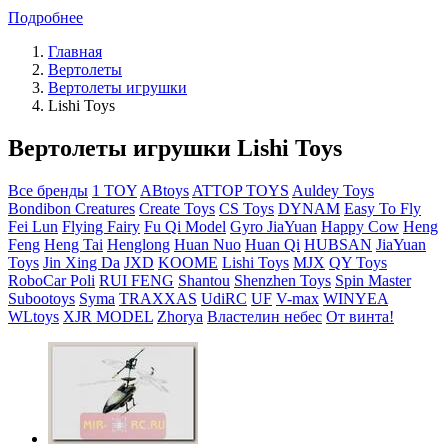
Подробнее
Главная
Вертолеты
Вертолеты игрушки
Lishi Toys
Вертолеты игрушки Lishi Toys
Все бренды
1 TOY
ABtoys
ATTOP TOYS
Auldey Toys
Bondibon Creatures
Create Toys
CS Toys
DYNAM
Easy To Fly
Fei Lun
Flying Fairy
Fu Qi Model
Gyro JiaYuan
Happy Cow
Heng
Feng
Heng Tai
Henglong
Huan Nuo
Huan Qi
HUBSAN
JiaYuan
Toys
Jin Xing Da
JXD
KOOME
Lishi Toys
MJX
QY Toys
RoboCar Poli
RUI FENG
Shantou
Shenzhen Toys
Spin Master
Subootoys
Syma
TRAXXAS
UdiRC
UF
V-max
WINYEA
WLtoys
XJR MODEL
Zhorya
Властелин небес
От винта!