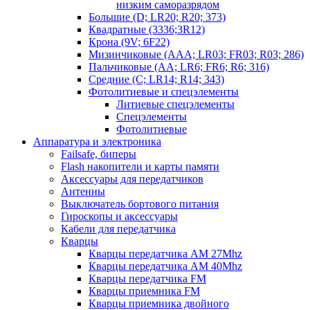
низким саморазрядом
Большие (D; LR20; R20; 373)
Квадратные (3336;3R12)
Крона (9V; 6F22)
Мизинчиковые (AAA; LR03; FR03; R03; 286)
Пальчиковые (AA; LR6; FR6; R6; 316)
Средние (C; LR14; R14; 343)
Фотолитиевые и спецэлементы
Литиевые спецэлементы
Спецэлементы
Фотолитиевые
Аппаратура и электроника
Failsafe, биперы
Flash накопители и карты памяти
Аксессуары для передатчиков
Антенны
Выключатель бортового питания
Гироскопы и аксессуары
Кабели для передатчика
Кварцы
Кварцы передатчика AM 27Mhz
Кварцы передатчика AM 40Mhz
Кварцы передатчика FM
Кварцы приемника FM
Кварцы приемника двойного