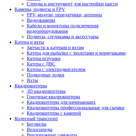
Стенды и инструмент для настройки шасси
Камеры, подвесы и FPV
FPV, модули, передатчики, антенны
Видеокамеры
Кабели и конекторы подключения
видеооборудования
Подвесы, стедикамы и аксессуары
Катера и яхты
Запчасти к катерам и яхтам
Катера для рыбалки с эхолотами и кормушками
Катера игрушки
Катера с ДВС
Катера с электродвигателем
Подводные лодки
Яхты
Квадрокоптеры
3D квадрокоптеры
Гоночные квадрокоптеры
Квадрокоптеры для начинающих
Квадрокоптеры профессиональные для съемки
Квадрокоптеры с камерой
Колесный транспорт
Беговелы
Велосипеды
Внедорожные самокаты