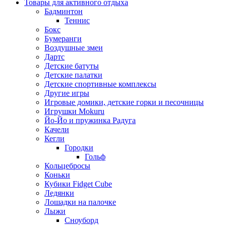
Товары для активного отдыха
Бадминтон
Теннис
Бокс
Бумеранги
Воздушные змеи
Дартс
Детские батуты
Детские палатки
Детские спортивные комплексы
Другие игры
Игровые домики, детские горки и песочницы
Игрушки Mokuru
Йо-Йо и пружинка Радуга
Качели
Кегли
Городки
Гольф
Кольцебросы
Коньки
Кубики Fidget Cube
Ледянки
Лошадки на палочке
Лыжи
Сноуборд