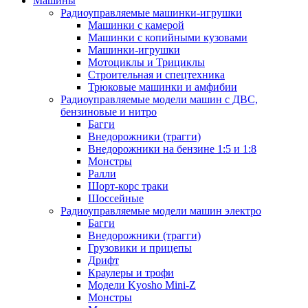
Машины
Радиоуправляемые машинки-игрушки
Машинки с камерой
Машинки с копийными кузовами
Машинки-игрушки
Мотоциклы и Трициклы
Строительная и спецтехника
Трюковые машинки и амфибии
Радиоуправляемые модели машин с ДВС,
бензиновые и нитро
Багги
Внедорожники (трагги)
Внедорожники на бензине 1:5 и 1:8
Монстры
Ралли
Шорт-корс траки
Шоссейные
Радиоуправляемые модели машин электро
Багги
Внедорожники (трагги)
Грузовики и прицепы
Дрифт
Краулеры и трофи
Модели Kyosho Mini-Z
Монстры