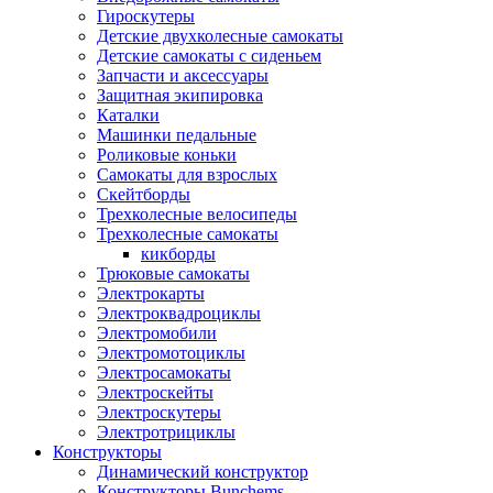
Гироскутеры
Детские двухколесные самокаты
Детские самокаты с сиденьем
Запчасти и аксессуары
Защитная экипировка
Каталки
Машинки педальные
Роликовые коньки
Самокаты для взрослых
Скейтборды
Трехколесные велосипеды
Трехколесные самокаты
кикборды
Трюковые самокаты
Электрокарты
Электроквадроциклы
Электромобили
Электромотоциклы
Электросамокаты
Электроскейты
Электроскутеры
Электротрициклы
Конструкторы
Динамический конструктор
Конструкторы Bunchems