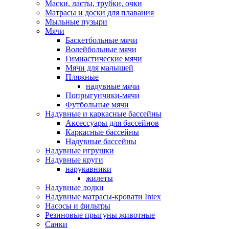
Маски, ласты, трубки, очки
Матрасы и доски для плавания
Мыльные пузыри
Мячи
Баскетбольные мячи
Волейбольные мячи
Гимнастические мячи
Мячи для малышей
Пляжные
надувные мячи
Попрыгунчики-мячи
Футбольные мячи
Надувные и каркасные бассейны
Аксессуары для бассейнов
Каркасные бассейны
Надувные бассейны
Надувные игрушки
Надувные круги
нарукавники
жилеты
Надувные лодки
Надувные матрасы-кровати Intex
Насосы и фильтры
Резиновые прыгуны животные
Санки