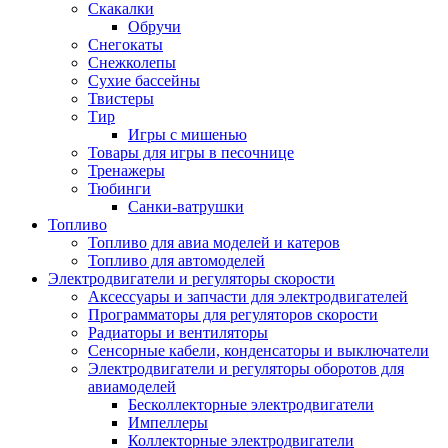
Скакалки
Обручи
Снегокаты
Снежколепы
Сухие бассейны
Твистеры
Тир
Игры с мишенью
Товары для игры в песочнице
Тренажеры
Тюбинги
Санки-ватрушки
Топливо
Топливо для авиа моделей и катеров
Топливо для автомоделей
Электродвигатели и регуляторы скорости
Аксессуары и запчасти для электродвигателей
Программаторы для регуляторов скорости
Радиаторы и вентиляторы
Сенсорные кабели, конденсаторы и выключатели
Электродвигатели и регуляторы оборотов для
авиамоделей
Бесколлекторные электродвигатели
Импеллеры
Коллекторные электродвигатели