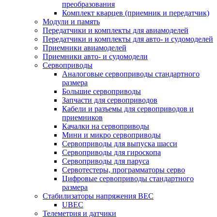
преобразования
Комплект кварцев (приемник и передатчик)
Модули и память
Передатчики и комплекты для авиамоделей
Передатчики и комплекты для авто- и судомоделей
Приемники авиамоделей
Приемники авто- и судомодели
Сервоприводы
Аналоговые сервоприводы стандартного
размера
Большие сервоприводы
Запчасти для сервоприводов
Кабели и разъемы для сервоприводов и
приемников
Качалки на сервоприводы
Мини и микро сервоприводы
Сервоприводы для выпуска шасси
Сервоприводы для гироскопа
Сервоприводы для паруса
Сервотестеры, программаторы серво
Цифровые сервоприводы стандартного
размера
Стабилизаторы напряжения BEC
UBEC
Телеметрия и датчики