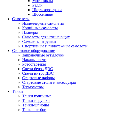
Мотоциклы
Ралли
Шорт-корс траки
Шоссейные
Самолеты
Импеллерные самолеты
Копийные самолеты
Планеры
Самолеты для начинающих
Самолеты игрушки
Спортивные и пилотажные самолеты
Стартовое оборудование
Заправочные бутылочки
Накалы свечи
Ротостартеры
Свечи бензо ДВС
Свечи нитро ДВС
Стартовые наборы
Стартовые столы и аксессуары
Термометры
Танки
Танки копийные
Танки-игрушки
Танки-шпионы
Танковые бои