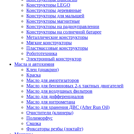
Конструкторы LEGO
Конструкторы деревянные
Конструкторы для малышей
Конструкторы магнитные
Конструкторы на радиоуправлении
Конструкторы на солнечной батарее
Металлические конструкторы
Мягкие конструкторы
Пластмассовые конструкторы
Робототехника
Электронный конструктор
Масла и автохимия
Клеи (циакрин)
Краска
Масло для амортизаторов
Масло для бензиновых 2-х тактных двигателей
Масло для воздушных фильтров
Масло для дифференциалов
Масло для нитрометана
Масло для хранения ДВС (After Run Oil)
Очистители (клинеры)
Полиморфус
Смазка
Фиксаторы резбы (локтайт)