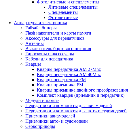
Фотолитиевые и спецэлементы
Литиевые спецэлементы
Спецэлементы
Фотолитиевые
Аппаратура и электроника
Failsafe, биперы
Flash накопители и карты памяти
Аксессуары для передатчиков
Антенны
Выключатель бортового питания
Гироскопы и аксессуары
Кабели для передатчика
Кварцы
Кварцы передатчика AM 27Mhz
Кварцы передатчика AM 40Mhz
Кварцы передатчика FM
Кварцы приемника FM
Кварцы приемника двойного преобразования
Комплект кварцев (приемник и передатчик)
Модули и память
Передатчики и комплекты для авиамоделей
Передатчики и комплекты для авто- и судомоделей
Приемники авиамоделей
Приемники авто- и судомодели
Сервоприводы