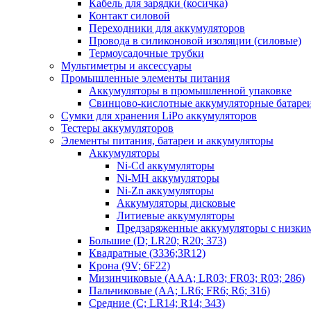
Кабель для зарядки (косичка)
Контакт силовой
Переходники для аккумуляторов
Провода в силиконовой изоляции (силовые)
Термоусадочные трубки
Мультиметры и аксессуары
Промышленные элементы питания
Аккумуляторы в промышленной упаковке
Свинцово-кислотные аккумуляторные батаре
Сумки для хранения LiPo аккумуляторов
Тестеры аккумуляторов
Элементы питания, батареи и аккумуляторы
Аккумуляторы
Ni-Cd аккумуляторы
Ni-MH аккумуляторы
Ni-Zn аккумуляторы
Аккумуляторы дисковые
Литиевые аккумуляторы
Предзаряженные аккумуляторы с низки
Большие (D; LR20; R20; 373)
Квадратные (3336;3R12)
Крона (9V; 6F22)
Мизинчиковые (AAA; LR03; FR03; R03; 286)
Пальчиковые (AA; LR6; FR6; R6; 316)
Средние (C; LR14; R14; 343)