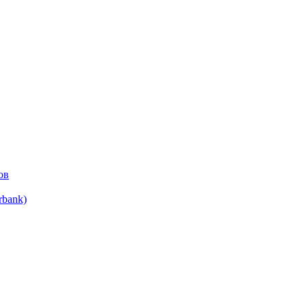
ов
bank)