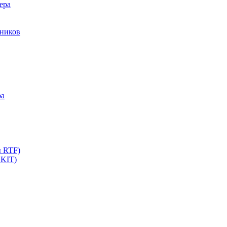
ера
мников
ра
ы RTF)
 KIT)