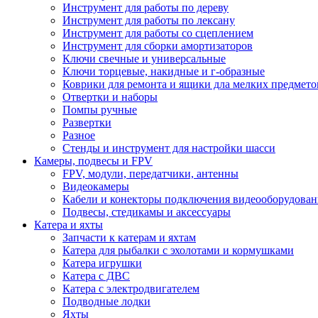
Инструмент для работы по дереву
Инструмент для работы по лексану
Инструмент для работы со сцеплением
Инструмент для сборки амортизаторов
Ключи свечные и универсальные
Ключи торцевые, накидные и г-образные
Коврики для ремонта и ящики дла мелких предмето
Отвертки и наборы
Помпы ручные
Развертки
Разное
Стенды и инструмент для настройки шасси
Камеры, подвесы и FPV
FPV, модули, передатчики, антенны
Видеокамеры
Кабели и конекторы подключения видеооборудован
Подвесы, стедикамы и аксессуары
Катера и яхты
Запчасти к катерам и яхтам
Катера для рыбалки с эхолотами и кормушками
Катера игрушки
Катера с ДВС
Катера с электродвигателем
Подводные лодки
Яхты