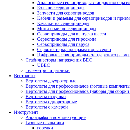
Аналоговые сервоприводы стандартного разм
Большие сервоприводы
Запчасти для сервоприводов
Кабели и разъемы для сервоприводов и прие
Качалки на сервоприводы
Мини и микро сервоприводы
Сервоприводы для выпуска шасси
Сервоприводы для гироскопа
Сервоприводы для паруса
Сервотестеры, программаторы серво
Цифровые сервоприводы стандартного разме
Стабилизаторы напряжения BEC
UBEC
Телеметрия и датчики
Вертолеты
Вертолеты двухроторные
Вертолеты для профессионалов (готовые комплект
Вертолеты для профессионалов (наборы для сборки
Вертолеты игрушки
Вертолеты однороторные
Вертолеты с камерой
Инструмент
Аэрографы и комплектующие
Газовые паяльники
горелки