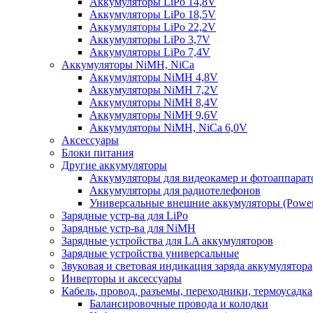
Аккумуляторы LiPo 14,8V
Аккумуляторы LiPo 18,5V
Аккумуляторы LiPo 22,2V
Аккумуляторы LiPo 3,7V
Аккумуляторы LiPo 7,4V
Аккумуляторы NiMH, NiCa
Аккумуляторы NiMH 4,8V
Аккумуляторы NiMH 7,2V
Аккумуляторы NiMH 8,4V
Аккумуляторы NiMH 9,6V
Аккумуляторы NiMH, NiCa 6,0V
Аксессуары
Блоки питания
Другие аккумуляторы
Аккумуляторы для видеокамер и фотоаппарат
Аккумуляторы для радиотелефонов
Универсальные внешние аккумуляторы (Power
Зарядные устр-ва для LiPo
Зарядные устр-ва для NiMH
Зарядные устройства для LA аккумуляторов
Зарядные устройства универсальные
Звуковая и световая индикация заряда аккумулятора
Инверторы и аксессуары
Кабель, провод, разъемы, переходники, термоусадка
Балансировочные провода и колодки