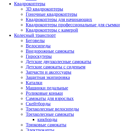
Квадрокоптеры
3D квадрокоптеры
Гоночные квадрокоптеры
Квадрокоптеры для начинающих
Квадрокоптеры профессиональные для съемки
Квадрокоптеры с камерой
Колесный транспорт
Беговелы
Велосипеды
Внедорожные самокаты
Гироскутеры
Детские двухколесные самокаты
Детские самокаты с сиденьем
Запчасти и аксессуары
Защитная экипировка
Каталки
Машинки педальные
Роликовые коньки
Самокаты для взрослых
Скейтборды
Трехколесные велосипеды
Трехколесные самокаты
кикборды
Трюковые самокаты
Электрокарты