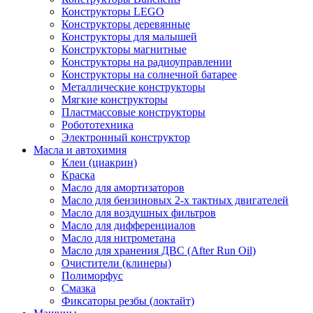
Конструкторы LEGO
Конструкторы деревянные
Конструкторы для малышей
Конструкторы магнитные
Конструкторы на радиоуправлении
Конструкторы на солнечной батарее
Металлические конструкторы
Мягкие конструкторы
Пластмассовые конструкторы
Робототехника
Электронный конструктор
Масла и автохимия
Клеи (циакрин)
Краска
Масло для амортизаторов
Масло для бензиновых 2-х тактных двигателей
Масло для воздушных фильтров
Масло для дифференциалов
Масло для нитрометана
Масло для хранения ДВС (After Run Oil)
Очистители (клинеры)
Полиморфус
Смазка
Фиксаторы резбы (локтайт)