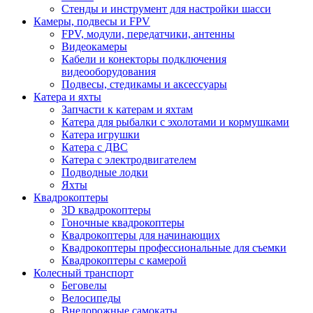
Стенды и инструмент для настройки шасси
Камеры, подвесы и FPV
FPV, модули, передатчики, антенны
Видеокамеры
Кабели и конекторы подключения
видеооборудования
Подвесы, стедикамы и аксессуары
Катера и яхты
Запчасти к катерам и яхтам
Катера для рыбалки с эхолотами и кормушками
Катера игрушки
Катера с ДВС
Катера с электродвигателем
Подводные лодки
Яхты
Квадрокоптеры
3D квадрокоптеры
Гоночные квадрокоптеры
Квадрокоптеры для начинающих
Квадрокоптеры профессиональные для съемки
Квадрокоптеры с камерой
Колесный транспорт
Беговелы
Велосипеды
Внедорожные самокаты