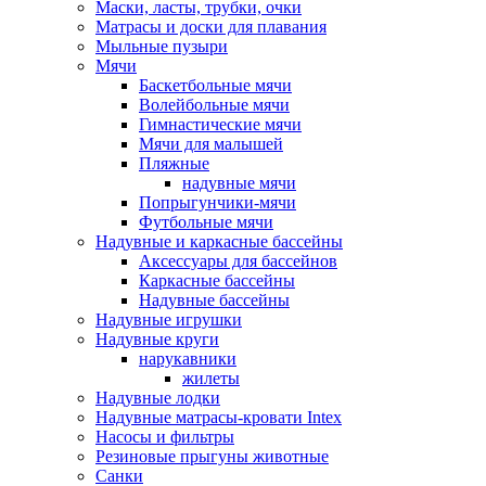
Маски, ласты, трубки, очки
Матрасы и доски для плавания
Мыльные пузыри
Мячи
Баскетбольные мячи
Волейбольные мячи
Гимнастические мячи
Мячи для малышей
Пляжные
надувные мячи
Попрыгунчики-мячи
Футбольные мячи
Надувные и каркасные бассейны
Аксессуары для бассейнов
Каркасные бассейны
Надувные бассейны
Надувные игрушки
Надувные круги
нарукавники
жилеты
Надувные лодки
Надувные матрасы-кровати Intex
Насосы и фильтры
Резиновые прыгуны животные
Санки