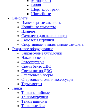
Мотоциклы
Ралли
Шорт-корс траки
Шоссейные
Самолеты
Импеллерные самолеты
Копийные самолеты
Планеры
Самолеты для начинающих
Самолеты игрушки
Спортивные и пилотажные самолеты
Стартовое оборудование
Заправочные бутылочки
Накалы свечи
Ротостартеры
Свечи бензо ДВС
Свечи нитро ДВС
Стартовые наборы
Стартовые столы и аксессуары
Термометры
Танки
Танки копийные
Танки-игрушки
Танки-шпионы
Танковые бои