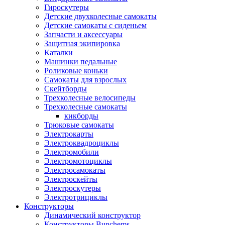
Гироскутеры
Детские двухколесные самокаты
Детские самокаты с сиденьем
Запчасти и аксессуары
Защитная экипировка
Каталки
Машинки педальные
Роликовые коньки
Самокаты для взрослых
Скейтборды
Трехколесные велосипеды
Трехколесные самокаты
кикборды
Трюковые самокаты
Электрокарты
Электроквадроциклы
Электромобили
Электромотоциклы
Электросамокаты
Электроскейты
Электроскутеры
Электротрициклы
Конструкторы
Динамический конструктор
Конструкторы Bunchems