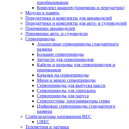
преобразования
Комплект кварцев (приемник и передатчик)
Модули и память
Передатчики и комплекты для авиамоделей
Передатчики и комплекты для авто- и судомоделей
Приемники авиамоделей
Приемники авто- и судомодели
Сервоприводы
Аналоговые сервоприводы стандартного
размера
Большие сервоприводы
Запчасти для сервоприводов
Кабели и разъемы для сервоприводов и
приемников
Качалки на сервоприводы
Мини и микро сервоприводы
Сервоприводы для выпуска шасси
Сервоприводы для гироскопа
Сервоприводы для паруса
Сервотестеры, программаторы серво
Цифровые сервоприводы стандартного
размера
Стабилизаторы напряжения BEC
UBEC
Телеметрия и датчики