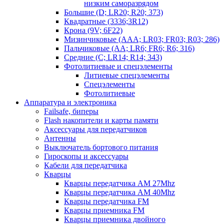
низким саморазрядом
Большие (D; LR20; R20; 373)
Квадратные (3336;3R12)
Крона (9V; 6F22)
Мизинчиковые (AAA; LR03; FR03; R03; 286)
Пальчиковые (AA; LR6; FR6; R6; 316)
Средние (C; LR14; R14; 343)
Фотолитиевые и спецэлементы
Литиевые спецэлементы
Спецэлементы
Фотолитиевые
Аппаратура и электроника
Failsafe, биперы
Flash накопители и карты памяти
Аксессуары для передатчиков
Антенны
Выключатель бортового питания
Гироскопы и аксессуары
Кабели для передатчика
Кварцы
Кварцы передатчика AM 27Mhz
Кварцы передатчика AM 40Mhz
Кварцы передатчика FM
Кварцы приемника FM
Кварцы приемника двойного