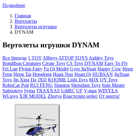
Подробнее
Главная
Вертолеты
Вертолеты игрушки
DYNAM
Вертолеты игрушки DYNAM
Все бренды
1 TOY
ABtoys
ATTOP TOYS
Auldey Toys
Bondibon Creatures
Create Toys
CS Toys
DYNAM
Easy To Fly
Fei Lun
Flying Fairy
Fu Qi Model
Gyro JiaYuan
Happy Cow
Heng
Feng
Heng Tai
Henglong
Huan Nuo
Huan Qi
HUBSAN
JiaYuan
Toys
Jin Xing Da
JXD
KOOME
Lishi Toys
MJX
QY Toys
RoboCar Poli
RUI FENG
Shantou
Shenzhen Toys
Spin Master
Subootoys
Syma
TRAXXAS
UdiRC
UF
V-max
WINYEA
WLtoys
XJR MODEL
Zhorya
Властелин небес
От винта!