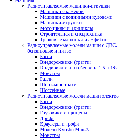
Машины
Радиоуправляемые машинки-игрушки
Машинки с камерой
Машинки с копийными кузовами
Машинки-игрушки
Мотоциклы и Трициклы
Строительная и спецтехника
Трюковые машинки и амфибии
Радиоуправляемые модели машин с ДВС,
бензиновые и нитро
Багги
Внедорожники (трагги)
Внедорожники на бензине 1:5 и 1:8
Монстры
Ралли
Шорт-корс траки
Шоссейные
Радиоуправляемые модели машин электро
Багги
Внедорожники (трагги)
Грузовики и прицепы
Дрифт
Краулеры и трофи
Модели Kyosho Mini-Z
Монстры