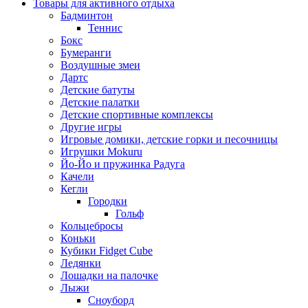
Товары для активного отдыха
Бадминтон
Теннис
Бокс
Бумеранги
Воздушные змеи
Дартс
Детские батуты
Детские палатки
Детские спортивные комплексы
Другие игры
Игровые домики, детские горки и песочницы
Игрушки Mokuru
Йо-Йо и пружинка Радуга
Качели
Кегли
Городки
Гольф
Кольцебросы
Коньки
Кубики Fidget Cube
Ледянки
Лошадки на палочке
Лыжи
Сноуборд