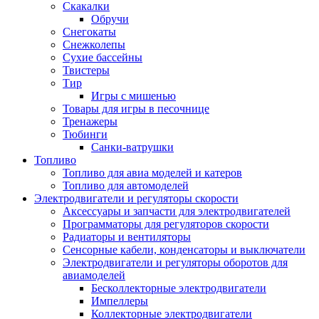
Скакалки
Обручи
Снегокаты
Снежколепы
Сухие бассейны
Твистеры
Тир
Игры с мишенью
Товары для игры в песочнице
Тренажеры
Тюбинги
Санки-ватрушки
Топливо
Топливо для авиа моделей и катеров
Топливо для автомоделей
Электродвигатели и регуляторы скорости
Аксессуары и запчасти для электродвигателей
Программаторы для регуляторов скорости
Радиаторы и вентиляторы
Сенсорные кабели, конденсаторы и выключатели
Электродвигатели и регуляторы оборотов для
авиамоделей
Бесколлекторные электродвигатели
Импеллеры
Коллекторные электродвигатели